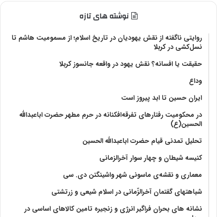
نوشته های تازه
روایتی ناگفته از نقش یهودیان در تاریخ اسلام؛ از مسمومیت هاشم تا
نسل‌کشی در کربلا
حقیقت یا افسانه؟‌ نقش یهود در واقعه جانسوز کربلا
وداع
ایران حسین تا ابد پیروز است
در محکومیت رفتارهای تفرقه‌افکنانه در حرم مطهر حضرت اباعبدالله
الحسین(ع)
تحلیل تمدنی قیام حضرت اباعبدالله الحسین
کنیسه شیطان و چهار سوار آخرالزمانی
معماری و نقشه‌ی ماسونی شهر واشينگتن دی. سی
شباهتهای گفتمان آخر‌الزّمانی در اسلام شیعی و زرتشتی
نشانه های بحران فراگیر انرژی و زنجیره تامین کالاهای اساسی در