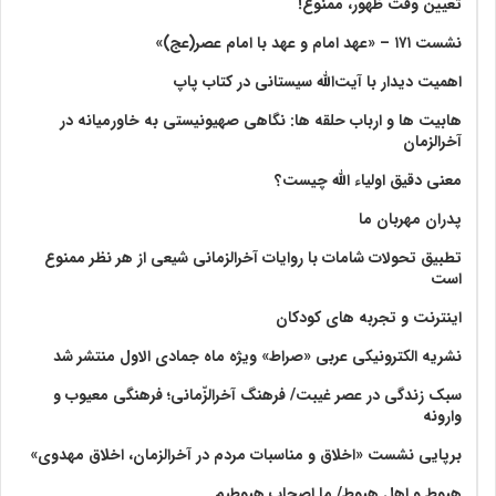
تعیین وقت ظهور، ممنوع!
نشست ۱۷۱ – «عهد امام و عهد با امام عصر(عج)»
اهمیت دیدار با آیت‌الله سیستانی در کتاب پاپ
هابیت ها و ارباب حلقه ها: نگاهی صهیونیستی به خاورمیانه در
آخرالزمان
معنی دقیق اولیاء الله چیست؟
پدران مهربان ما
تطبیق تحولات شامات با روایات آخرالزمانی شیعی از هر نظر ممنوع
است
اینترنت و تجربه های کودکان
نشریه الکترونیکی عربی «صراط» ویژه ماه جمادی الاول منتشر شد
سبک زندگی در عصر غیبت/ فرهنگ آخرالزّمانی؛ فرهنگی معیوب و
وارونه
برپایی نشست «اخلاق و مناسبات مردم در آخرالزمان، اخلاق مهدوی»
هبوط و اهل هبوط/ ما اصحاب هبوطیم