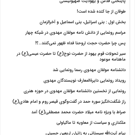
پایتختی قدس و یهودیت صهیونیستی
طوفان از جا کنده شده است!
بخش اول : بنی اسرائیل، بنی اسماعیل و آخرالزمان
مراسم رونمایی از دانش نامه مولفان مهدوی در شبکه چهار
پس چرا حضرت حجت اروحنا فداه ظهور نمی‌کنند…؟!
سیر تحولات قوم یهود از حضرت نوح(ع) تا حضرت عیسی(ع) در
ماهنامه موعود
دانشنامه مولفان مهدوی رسما رونمایی شد
رویداد رونمایی دایرةالمعارف نویسندگان مهدوی
رونمایی از نخستین دانشنامه مؤلفان مهدوی در حوزه هنری
راز شگفت‌انگیز سوره حمد در گفت‌وگوی قیصر روم و امام هادی(ع)
صراط با ویژه نامه میلاد حضرت محمد مصطفی(ع) آمد
ملکداری و سیاست از معاویه تا ماکیاولی
پیام آیت‌الله سیستانی به زائران اربعین حسینی