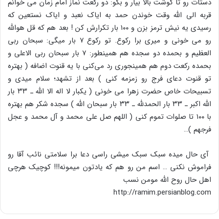
دستات رو تا گوشت بالا بیار و بگو: دو رکعت نماز امام زمان می خوانم
قربه الی الله وقت خوندن حمد به ایاک نعبد و ایاک نستعین که
رسیدی یه نیش ترمز بزن و ۱۰۰ بار تکرارش کن ! بعد هم که قل هوالله
رو می خونی و میری برا رکوع. تو رکوع ۷ بار میگی: سبحان ربی
العظیم و بحمده دو سجده هم همینطور: ۷ بار سبحان ربی الاعلی و
بحمده رکعت دوم هم همینجوری رد می‌کنی با یه قنوت اضافه ( بهتره
تو قنوت دعای فرج رو زمزمه کنی ) بعد از تشهد؛ سلام میدی و
تسبیحات خاص حضرت زهرا می خونی ( یکبار لا اله الا الله ـ ۳۳ بار
الله اکبر ـ ۳۳ بار الحمدلله ـ ۳۳ بار سبحان الله ) سجده شکر هم بهتره
با ۱۰۰ تا صلوات تموم کنی ( اللهم صل علی محمد و آل محمد و عجل
فرجهم )…
آی حال میده سبک سبک میشی راسی دعا برا سلامتی نائب آقا رو
فراموش نکنی … اسم من رو هم که یادتون میمونه!!! کوچیک هرچی
اهل حال روح الله مومن نسب
http://ramim.persianblog.com