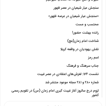
سنجش عیار شیعیان در عصر ظهور
«سنجش عیار شیعیان در عرصه ظهور»
محتسب و مست
رانده بهشت‌ حضور!
شناخت امام زمان(عج)
نقش یهودیان در واقعه کربلا
اسم رمز
جناب سرهنگ و فرهنگ
نشست ۱۶۴: لغزش‌های اعتقادی در عصر غیبت
شماره ۲۸۰ و ۲۸۱ مجله موعود منتشر شد
لزوم درج سالروز آغاز غیبت کبری امام زمان (س) در تقویم رسمی
کشور