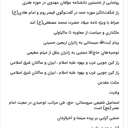
رونمایی از نخستین دانشنامه مؤلفان مهدوی در حوزه هنری
راز شگفت‌انگیز سوره حمد در گفت‌وگوی قیصر روم و امام هادی(ع)
صراط با ویژه نامه میلاد حضرت محمد مصطفی(ع) آمد
ملکداری و سیاست از معاویه تا ماکیاولی
پیام آیت‌الله سیستانی به زائران اربعین حسینی
توصیه‌های حاج‌آقا مجتبی به زائران بنقل از میثم مطیعی
راز کین جویی غرب و یهود علیه اسلام ، ایران و ساکنان شرق اسلامی
راز کین جویی غرب و یهود علیه اسلام ، ایران و ساکنان شرق اسلامی
مثلث مقدس
ولايت‏
اسماعیل شفیعی سروستانی: حج، طی مراتب توحیدی در معیت امام
عصر (عج) است
منجی گرایی بر پرده سینما و آخرالزمان
کنار مردم دریاییم