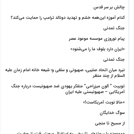
چالش بر سر قدس
کدام آموزه این‌همه خشم و تهدید دونالد ترامپ را حمایت می‌کند؟
جنگ تمدنی
پیام نوروزی موسسه موعود عصر
«ایران دارد بلوف ما را می‌شنود»
جنگ تمدنی
نبرد میان اتحاد صلیبی، صهیونی و سلفی و؛ شیعه خانه امام زمان علیه
السلام از چند منظر
توییت ” آلون میزراحی” متفکر یهودی ضد صهیونیست درباره جنگ
آمریکایی – صهیونیستی علیه ایران
«حالا نوبت آمریکاست!»
سوگ خدایگان
از مسیح تا منجی
«موعود» با پرونده‌ای تاریخی به استقبال مبعث رفت: از حضرت