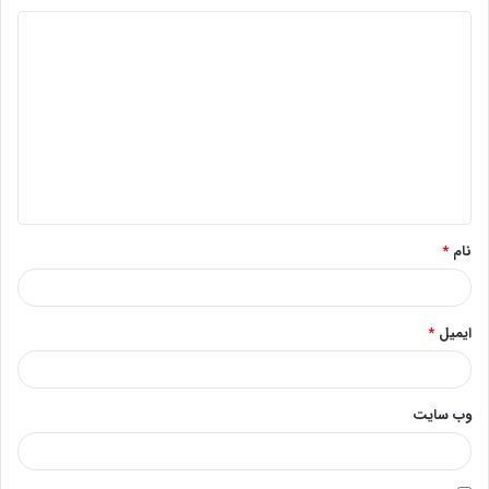
د
ی
د
گ
ا
ه
*
نام
*
ایمیل
*
وب‌ سایت