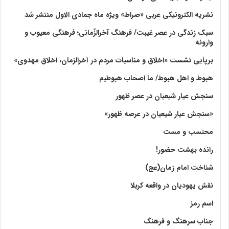
نشریه الکترونیکی عربی «صراط» ویژه ماه جمادی الاول منتشر شد
سبک زندگی در عصر غیبت/ فرهنگ آخرالزّمانی؛ فرهنگی معیوب و
وارونه
برپایی نشست «اخلاق و مناسبات مردم در آخرالزمان، اخلاق مهدوی»
هبوط و اهل هبوط/ ما اصحاب هبوطیم
سنجش عیار شیعیان در عصر ظهور
«سنجش عیار شیعیان در عرصه ظهور»
محتسب و مست
رانده بهشت‌ حضور!
شناخت امام زمان(عج)
نقش یهودیان در واقعه کربلا
اسم رمز
جناب سرهنگ و فرهنگ