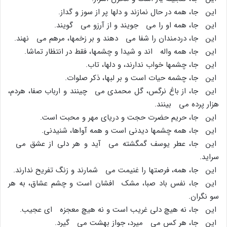
این جا، همه در حال نمازند و دلها پر از سوز و گداز.
این جا، همه او را مى جویند و از آرزو مى گویند.
این جا، دردمندان را شفا مى دهند و بر زخمها، مرهم مى نهند.
این جا، همه واله اند و شیدا و چشمها، فقط در انتظار تماشا.
این جا، چشمها خواب ندارند، و دلها، تاب.
این جا، چشمه حیات است و بر لبها، ذکر صلوات.
این جا، از باغ نرگس، گل محمدى مى چینند و ارباب صفا، هردم،
هزار پرده مى بینند.
این جا، حریم حضرت حجت و دریاى مهر و محبت است.
این جا، همه چشمها دیدنى است و همه آواها، شنیدنى.
این جا، عطر یوسف گمگشته مى آید و هر دلى از عشق مى
سراید.
این جا، همه، فرصتها را غنیمت مى شمارند و زنگ تفریح ندارند.
این جا، نفس باد صبا، مشک افشان است و چشم عشاق، به هر
سو نگران.
این جا، نه هیچ دلى غریب است و نه هیچ معجزه اى عجیب.
این جا، هر کس مى میرد، جواز بهشت مى گیرد.