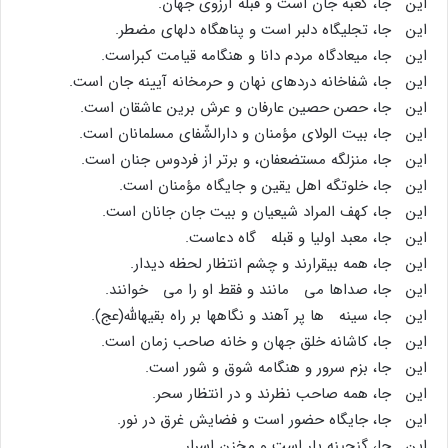
این جا، کعبه جان است و قبله آرزوى جهان.
این جا، تجلیگاه دلبر است و پناهگاه دلهاى مضطر.
این جا، میعادگاه مردم دانا و هنگامه قیامت کبراست.
این جا، شفاخانه دردهاى نهان و حرمخانه آیینه جان است.
این جا، حصن حصین عارفان و عرش برین عاشقان است.
این جا، بیت الولاى مؤمنان و دارالشّفاى مسلمانان است.
این جا، منزلگه مستضعفان، و برتر از فردوس جنان است.
این جا، خلوتگه اهل یقین و جایگاه مؤمنان است.
این جا، کهف المراد شیعیان و بیت جان جانان است.
این جا، معبد اولیا و قبله گاه دعاست.
این جا، همه بیقرارند و چشم انتظار لحظه دیدار.
این جا، صداها مى مانند و فقط او را مى خوانند.
این جا، سینه ها پر آهند و نگاهها بر راه بقیهاللَّه(عج).
این جا، کاشانه خلق جهان و خانه صاحب زمان است.
این جا، بزم سرور و هنگامه شوق و شور است.
این جا، همه صاحب نظرند و در انتظار سحر.
این جا، جایگاه حضور است و فضایش غرق در نور.
این جا، گنجینه یار است و مخزن اسرار.