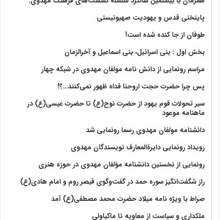
همزمان با بیستمین سالگرد سلسله نشست‌های فرهنگ مهدوی:‌
پایتختی قدس و یهودیت صهیونیستی
طوفان از جا کنده شده است!
بخش اول : بنی اسرائیل، بنی اسماعیل و آخرالزمان
مراسم رونمایی از دانش نامه مولفان مهدوی در شبکه چهار
پس چرا حضرت حجت اروحنا فداه ظهور نمی‌کنند…؟!
سیر تحولات قوم یهود از حضرت نوح(ع) تا حضرت عیسی(ع) در
ماهنامه موعود
دانشنامه مولفان مهدوی رسما رونمایی شد
رویداد رونمایی دایرةالمعارف نویسندگان مهدوی
رونمایی از نخستین دانشنامه مؤلفان مهدوی در حوزه هنری
راز شگفت‌انگیز سوره حمد در گفت‌وگوی قیصر روم و امام هادی(ع)
صراط با ویژه نامه میلاد حضرت محمد مصطفی(ع) آمد
ملکداری و سیاست از معاویه تا ماکیاولی