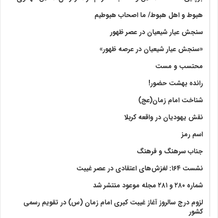
هبوط و اهل هبوط/ ما اصحاب هبوطیم
سنجش عیار شیعیان در عصر ظهور
«سنجش عیار شیعیان در عرصه ظهور»
محتسب و مست
رانده بهشت‌ حضور!
شناخت امام زمان(عج)
نقش یهودیان در واقعه کربلا
اسم رمز
جناب سرهنگ و فرهنگ
نشست ۱۶۴: لغزش‌های اعتقادی در عصر غیبت
شماره ۲۸۰ و ۲۸۱ مجله موعود منتشر شد
لزوم درج سالروز آغاز غیبت کبری امام زمان (س) در تقویم رسمی
کشور