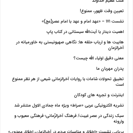
ملک عظیم خداوند
تعیین وقت ظهور، ممنوع!
نشست ۱۷۱ – «عهد امام و عهد با امام عصر(عج)»
اهمیت دیدار با آیت‌الله سیستانی در کتاب پاپ
هابیت ها و ارباب حلقه ها: نگاهی صهیونیستی به خاورمیانه در
آخرالزمان
معنی دقیق اولیاء الله چیست؟
پدران مهربان ما
تطبیق تحولات شامات با روایات آخرالزمانی شیعی از هر نظر ممنوع
است
اینترنت و تجربه های کودکان
نشریه الکترونیکی عربی «صراط» ویژه ماه جمادی الاول منتشر شد
سبک زندگی در عصر غیبت/ فرهنگ آخرالزّمانی؛ فرهنگی معیوب و
وارونه
برپایی نشست «اخلاق و مناسبات مردم در آخرالزمان، اخلاق مهدوی»