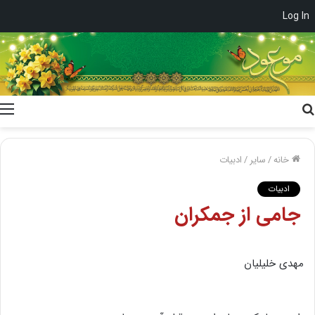
Log In
جستجو
برای
خانه
/
سایر
/
ادبیات
ادبیات
جامى از جمکران
مهدى خلیلیان