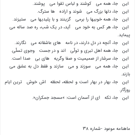
این جا، همه مى کوشند و لباس تقوا مى پوشند.
این جا، دلها بزرگ مى شوند و اراده ها سترگ.
این جا، همه خوبیها را برمى گزینند و با پلیدیها مى ستیزند.
این جا، هر کس به خود مى آید، در یک شب، ره صد ساله مى
پیماید.
این جا، آنچه در دل دارند، در نامه هاى عاشقانه مى نگارند.
این جا، همه اهل تبرى و تولّى اند و در جست وجوى تسلّى.
این جا، سرشار از صمیمیت و صفا وگریه هاى بى صدا است.
این جا، همه مى سوزند و مى سازند و فقط دل به عشق مى
بازند.
این جا، بهار در بهار است و لحظه، لحظه اش خوش ترین ایام
روزگار.
این جا، تکه اى از آسمان است: »مسجد جمکران«.
ماهنامه موعود -شماره ۳۸