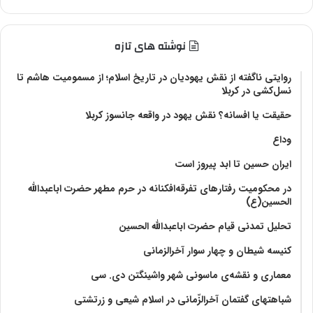
نوشته های تازه
روایتی ناگفته از نقش یهودیان در تاریخ اسلام؛ از مسمومیت هاشم تا
نسل‌کشی در کربلا
حقیقت یا افسانه؟‌ نقش یهود در واقعه جانسوز کربلا
وداع
ایران حسین تا ابد پیروز است
در محکومیت رفتارهای تفرقه‌افکنانه در حرم مطهر حضرت اباعبدالله
الحسین(ع)
تحلیل تمدنی قیام حضرت اباعبدالله الحسین
کنیسه شیطان و چهار سوار آخرالزمانی
معماری و نقشه‌ی ماسونی شهر واشينگتن دی. سی
شباهتهای گفتمان آخر‌الزّمانی در اسلام شیعی و زرتشتی