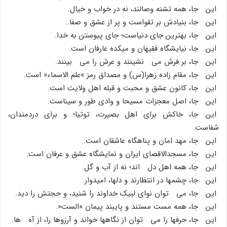
این جا، همه تشنه وصالند، نه در خواب و خیال.
این جا، بنیادش بر تقواست و پر از عشق و صفا…
این جا، بهترین جاى دنیاست؛ جاى پیوستن به خدا.
این جا، نیایشگاه فقیهان و میکده عارفان است.
این جا، بر فرش مى نشینند و عرش را مى بینند.
این جا، مقام زاده زهرا(س) و مصداق رمز »علم الاسماء« است.
این جا، کانون عشق و محبت و قبله اهل ولایت است.
این جا، اصل معجزات مسیحا و وادى طور و سیناست.
این جا، خاکش براى اهل بصیرت، توتیا؛ و براى دردمندان،
شفاست.
این جا، مهد امان و پناهگاه عاشقان است.
این جا، مسجدالاقصاى ایران و نمایشگاه عشق و عرفان است.
این جا، همه اهل دل اند؛ نه از آب و گل.
این جا، چشمها در انتظارند و دلها، امیدوار.
این جا، مى توان نواى لبیک خداوند را شنید، و حجتش را دید.
این جا، همه مست مستند و پایبند پیمان »الست«.
این جا، حرفها را مى توان از نگاهها خواند و آرزوها را، از آه ها.