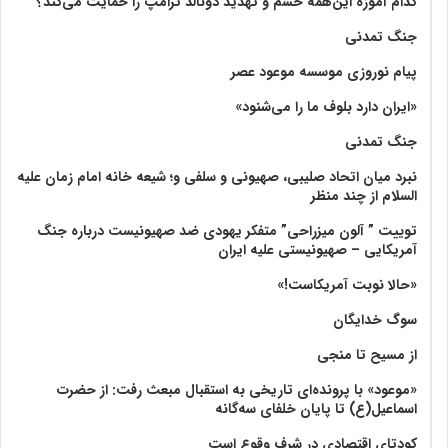
کدام آموزه این‌همه خشم و تهدید دونالد ترامپ را حمایت می‌کند؟
جنگ تمدنی
پیام نوروزی موسسه موعود عصر
«ایران دارد بلوف ما را می‌شنود»
جنگ تمدنی
نبرد میان اتحاد صلیبی، صهیونی و سلفی و؛ شیعه خانه امام زمان علیه
السلام از چند منظر
توییت ” آلون میزراحی” متفکر یهودی ضد صهیونیست درباره جنگ
آمریکایی – صهیونیستی علیه ایران
«حالا نوبت آمریکاست!»
سوگ خدایگان
از مسیح تا منجی
«موعود» با پرونده‌ای تاریخی به استقبال مبعث رفت: از حضرت
اسماعیل(ع) تا پایان خلفای سه‌گانه
کودتای اقتصادی در شرف وقوع است