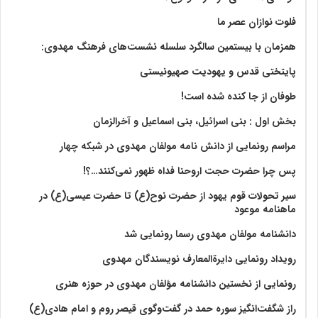
فلوت نوازان عصر ما
همزمان با بیستمین سالگرد سلسله نشست‌های فرهنگ مهدوی:‌
پایتختی قدس و یهودیت صهیونیستی
طوفان از جا کنده شده است!
بخش اول : بنی اسرائیل، بنی اسماعیل و آخرالزمان
مراسم رونمایی از دانش نامه مولفان مهدوی در شبکه چهار
پس چرا حضرت حجت اروحنا فداه ظهور نمی‌کنند…؟!
سیر تحولات قوم یهود از حضرت نوح(ع) تا حضرت عیسی(ع) در
ماهنامه موعود
دانشنامه مولفان مهدوی رسما رونمایی شد
رویداد رونمایی دایرةالمعارف نویسندگان مهدوی
رونمایی از نخستین دانشنامه مؤلفان مهدوی در حوزه هنری
راز شگفت‌انگیز سوره حمد در گفت‌وگوی قیصر روم و امام هادی(ع)