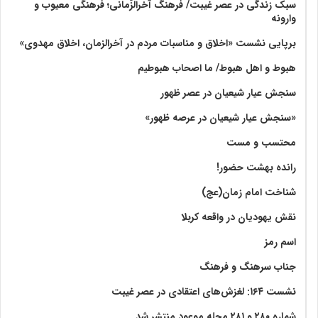
سبک زندگی در عصر غیبت/ فرهنگ آخرالزّمانی؛ فرهنگی معیوب و
وارونه
برپایی نشست «اخلاق و مناسبات مردم در آخرالزمان، اخلاق مهدوی»
هبوط و اهل هبوط/ ما اصحاب هبوطیم
سنجش عیار شیعیان در عصر ظهور
«سنجش عیار شیعیان در عرصه ظهور»
محتسب و مست
رانده بهشت‌ حضور!
شناخت امام زمان(عج)
نقش یهودیان در واقعه کربلا
اسم رمز
جناب سرهنگ و فرهنگ
نشست ۱۶۴: لغزش‌های اعتقادی در عصر غیبت
شماره ۲۸۰ و ۲۸۱ مجله موعود منتشر شد