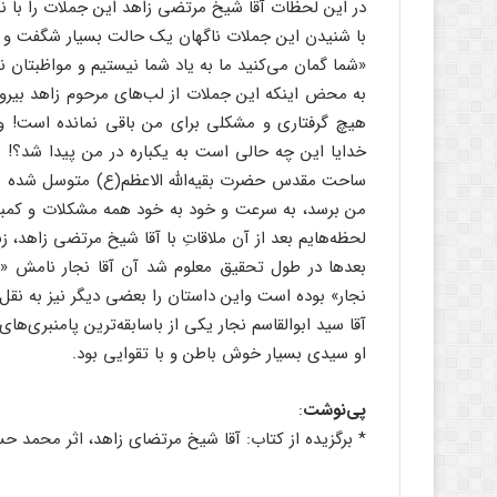
در این لحظات آقا شیخ مرتضی زاهد این جملات را با نگ
با شنیدن این جملات ناگهان یک حالت بسیار شگفت و خا
«شما گمان می‌کنید ما به یاد شما نیستیم و مواظبتان ن
به محض اینکه این جملات از لب‌های مرحوم زاهد بیرون 
هیچ گرفتاری و مشکلی برای من باقی نمانده است! و
خدایا این چه حالی است به یکباره در من پیدا شد؟! با
ساحت مقدس حضرت بقیه‌الله الاعظم(ع) متوسل شده بو
من برسد، به سرعت و خود به خود همه مشکلات و کمبو
لحظه‌‌هایم بعد از آن ملاقاتِ با آقا شیخ مرتضی زاهد،
بعدها در طول تحقیق معلوم شد آن آقا نجار نامش «آقا
نجار» بوده است واین داستان را بعضی دیگر نیز به نقل ا
آقا سید ابوالقاسم نجار یکی از باسابقه‌ترین پامنبر‌ی
او سیدی بسیار خوش باطن و با تقوایی بود.
پی‌نوشت
:
* برگزیده از کتاب: آقا شیخ مرتضای زاهد، اثر محمد