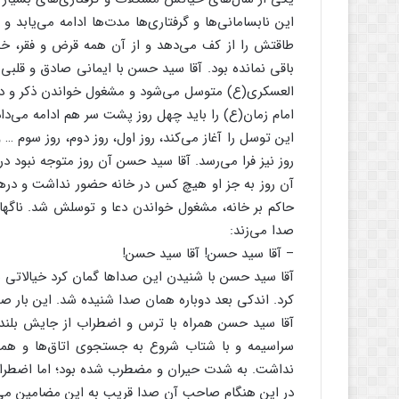
این نابسامانی‌ها و گرفتاری‌ها مدت‌ها ادامه می‌یابد و
طاقتش را از کف می‌دهد و از آن همه قرض و فقر، خست
باقی نمانده بود. آقا سید حسن با ایمانی صادق و 
العسکری(ع) متوسل می‌شود و مشغول خواندن ذکر و
امام زمان(ع) را باید چهل روز پشت سر هم ادامه می‌داد
این توسل را آغاز می‌کند، روز اول، روز دوم، روز سوم
روز نیز فرا می‌رسد. آقا سید حسن آن روز متوجه نبود
آن روز به جز او هیچ کس در خانه حضور نداشت و دره
حاکم بر خانه، مشغول خواندن دعا و توسلش شد. ناگ
صدا می‌زند:
– آقا سید حسن! آقا سید حسن!
آقا سید حسن با شنیدن این صداها گمان کرد خیالاتی ش
کرد. اندکی بعد دوباره همان صدا شنیده شد. این بار ص
آقا سید حسن همراه با ترس و اضطراب از جایش بلند 
سراسیمه و با شتاب شروع به جستجوی اتاق‌ها و همه 
نداشت. به شدت حیران و مضطرب شده بود؛ اما اضطرابش
در این هنگام صاحبِ آن صدا قریب به این مضامین می‌ف