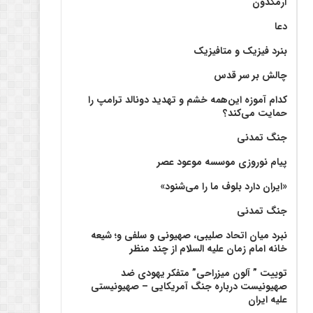
آرمگدون
دعا
بنرد فیزیک و متافیزیک
چالش بر سر قدس
کدام آموزه این‌همه خشم و تهدید دونالد ترامپ را
حمایت می‌کند؟
جنگ تمدنی
پیام نوروزی موسسه موعود عصر
«ایران دارد بلوف ما را می‌شنود»
جنگ تمدنی
نبرد میان اتحاد صلیبی، صهیونی و سلفی و؛ شیعه
خانه امام زمان علیه السلام از چند منظر
توییت ” آلون میزراحی” متفکر یهودی ضد
صهیونیست درباره جنگ آمریکایی – صهیونیستی
علیه ایران