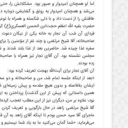
اما او همچنان امیدوار و صبور بود. مشکلاتش را، حتی 
می‌شد و همچنان امیدوار به رونق و گشایشی دوباره د
طاقتش را از دست داد و با دلی شکسته و همراه با نو
حضرت بقیه الله اعظم حجت‌ابن الحسن العسکری(ع) ک
فردای آن شب آن نجار به خانه یکی از نیکان دعوت 
صاحبخانه، آقا شیخ مرتضی و چند نفر از مؤمنین را برا
سفره غذا چیده شد. حاضرین بعد از غذا بلند شدند و 
مجلس نشسته بود. آن آقای نجار نیز همراه با صاحبخان
زده بودند.
آن آقای نجار برای آیت‌الله بهجت تعریف کرده بود:
«بعد از اینکه جلسه تمام شد، من و صاحبخانه و دو سه
ایشان بلافاصله و بدون هیچ مقدمه و پیش زمینه‌ای 
همین داستانی که پیش از این گذشت) پرداختن به این ق
بود، علاوه بر من، دیگران نیز از این مطلب تعجب کرده‌ان
آقا شیخ مرتضی زاهد در حال بازگویی و تعریف کردن 
ماجرای آقا سید حسن بودم تا اینکه آقای زاهد به آن 
می‌فرماید: «شما گمان می‌کنید ما به یاد شما نیستیم و 