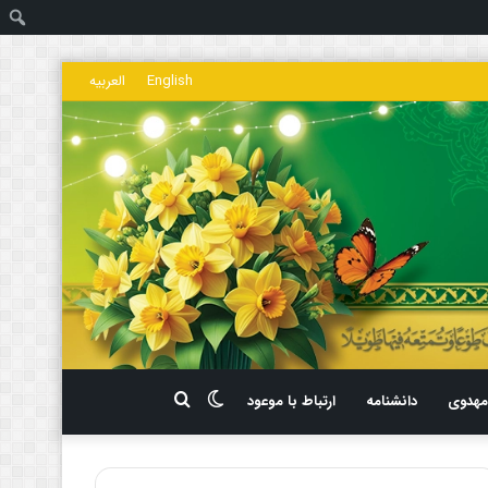
ج
English
العربیه
تغییر
جستجو
هدوی
دانشنامه
ارتباط با موعود
پوسته
برای