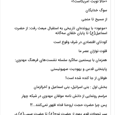
«حالا نوبت آمریکاست!»
سوگ خدایگان
از مسیح تا منجی
«موعود» با پرونده‌ای تاریخی به استقبال مبعث رفت: از حضرت
اسماعیل(ع) تا پایان خلفای سه‌گانه
کودتای اقتصادی در شرف وقوع است
فلوت نوازان عصر ما
همزمان با بیستمین سالگرد سلسله نشست‌های فرهنگ مهدوی:‌
پایتختی قدس و یهودیت صهیونیستی
طوفان از جا کنده شده است!
بخش اول : بنی اسرائیل، بنی اسماعیل و آخرالزمان
مراسم رونمایی از دانش نامه مولفان مهدوی در شبکه چهار
پس چرا حضرت حجت اروحنا فداه ظهور نمی‌کنند…؟!
سیر تحولات قوم یهود از حضرت نوح(ع) تا حضرت عیسی(ع) در