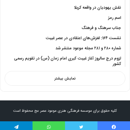
نقش یهودیان در واقعه کربلا
اسم رمز
جناب سرهنگ و فرهنگ
نشست ۱۶۴: لغزش‌های اعتقادی در عصر غیبت
شماره ۲۸۰ و ۲۸۱ مجله موعود منتشر شد
لزوم درج سالروز آغاز غیبت کبری امام زمان (س) در تقویم رسمی
کشور
نمایش بیشتر
کلیه حقوق برای موسسه فرهنگی هنری موعود عصر عج محفوظ است