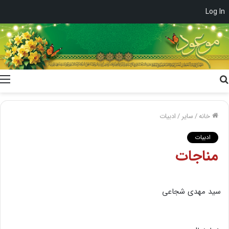
Log In
جستجو
برای
خانه
/
سایر
/
ادبیات
ادبیات
مناجات
سید مهدی شجاعی