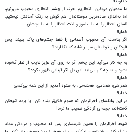
خداوندا!
ما مدعیان دروغزن انتظاریم. حرف از چشم انتظاری محبوب می‌زنیم،
اما به‌اندازه ساده‌ترین دوستانمان هم گوش به زنگ آمدنش نیستیم.
الفبای انتظار را به ما بیاموز و لذت انتظار را به ما بچشان.
خدایا!
اگر بناست آن محبوب آسمانی را فقط چشم‌های پاک ببیند، پس
آلودگان و تَردامنان سر بر شانه که بگذارند؟
خدایا!
به چه کار می‌آید این چشم اگر به روی آن عزیز غایب از نظر گشوده
نشود و به چه کار می‌آید این دل اگر قربانی ظهور نگردد؟
خدایا!
همراهی، همدمی، همنفسی، به ستوه آمدیم از این همه بی‌کسی!
خدایا!
در این وانفسای آخرالزمان که عموم خلایق بنده نان یا برده شیطان
گشته‌اند، جرعه‌ای آزادگی نصیب ما فرما!
خدایا!
شیعه آخرالزمان را همین شرمساری بس که محبوب و مرادش مدام
یاد او کند – ولا ناسین لذکرکم – و او هیچ از مراد خویش یاد نکند. ما