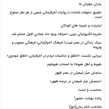
پدران مهربان ما
تطبیق تحولات شامات با روایات آخرالزمانی شیعی از هر نظر ممنوع
است
اینترنت و تجربه های کودکان
نشریه الکترونیکی عربی «صراط» ویژه ماه جمادی الاول منتشر شد
سبک زندگی در عصر غیبت/ فرهنگ آخرالزّمانی؛ فرهنگی معیوب و
وارونه
برپایی نشست «اخلاق و مناسبات مردم در آخرالزمان، اخلاق مهدوی»
هبوط و اهل هبوط/ ما اصحاب هبوطیم
سنجش عیار شیعیان در عصر ظهور
«سنجش عیار شیعیان در عرصه ظهور»
محتسب و مست
رانده بهشت‌ حضور!
شناخت امام زمان(عج)