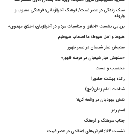
سبک زندگی در عصر غیبت/ فرهنگ آخرالزّمانی؛ فرهنگی معیوب و
وارونه
برپایی نشست «اخلاق و مناسبات مردم در آخرالزمان، اخلاق مهدوی»
هبوط و اهل هبوط/ ما اصحاب هبوطیم
سنجش عیار شیعیان در عصر ظهور
«سنجش عیار شیعیان در عرصه ظهور»
محتسب و مست
رانده بهشت‌ حضور!
شناخت امام زمان(عج)
نقش یهودیان در واقعه کربلا
اسم رمز
جناب سرهنگ و فرهنگ
نشست ۱۶۴: لغزش‌های اعتقادی در عصر غیبت