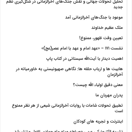
تحلیل تحولات جهانی و نقش جنگ‌های آخرالزمانی در شکل‌گیری نظم
جدید
موعود با جنگ‌های آخرالزمانی آمد
ملک عظیم خداوند
تعیین وقت ظهور، ممنوع!
نشست ۱۷۱ – «عهد امام و عهد با امام عصر(عج)»
اهمیت دیدار با آیت‌الله سیستانی در کتاب پاپ
هابیت ها و ارباب حلقه ها: نگاهی صهیونیستی به خاورمیانه در
آخرالزمان
معنی دقیق اولیاء الله چیست؟
پدران مهربان ما
تطبیق تحولات شامات با روایات آخرالزمانی شیعی از هر نظر ممنوع
است
اینترنت و تجربه های کودکان
نشریه الکترونیکی عربی «صراط» ویژه ماه جمادی الاول منتشر شد