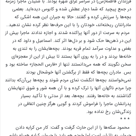
فرزندان‌ فاطمه‌(س‌) در سراسر عراق‌ شهره‌ بودند. با شنیدن‌ ماجرا زمزمه‌
در جمع‌ پیچید که‌ شما دچار عطش‌ شده‌ و کابوس‌ دیده‌اید. بعضی‌
بچه‌ها را سرزنش‌ کرده‌ و گفتند: حالا به‌ جبران‌ این‌ همه‌ اشکی‌ که‌
مادرانتان‌ ریخته‌اند، خودتان‌ را با این‌ حرف‌ها نظر کرده‌ نشان‌ ندهید…
مردم‌ به‌ سرعت‌ از دور آنها پراکنده‌ شدند و اجازه‌ ندادند ماجرا بیش‌ از
این‌ در ذهن‌ها حک‌ شود و بر دل‌ها اثر کند. اسماعیل‌ و داود که‌ در
بغض‌ و عداوت‌ سرآمد تمام‌ قریه‌ بودند. بچه‌هایشان‌ را به‌ تندی‌ به‌
خانه‌ها بردند و در را به‌ روی‌ آنها بستند تا بیش‌ از این‌ از معجزه‌ای‌
سخن‌ نگویند که‌ همه‌ می‌دانستند تنها از «فارس‌ الحجاز» ساخته‌ بود و
بس‌. مادران‌ بچه‌ها که‌ فقط‌ از برگشتن‌ آنها خوشحال‌ بودند
نمی‌خواستند بچه‌ها انگشت‌ نمای‌ مردم‌ شوند و بچه‌ها بی‌آن‌که‌ بدانند
چرا مردم‌ ناگهان‌ آنها را ترک‌ کرده‌ و با آن‌ همه‌ شور و شوق‌ تنهایشان‌
گذاشتند به‌ خانه‌ها رفتند. بچه‌ها، بعد از مدتی‌ با تأکید بسیار
پدرانشان‌ ماجرا را فراموش‌ کردند و گویی‌ هرگز چنین‌ اتفاقی‌ در
زندگی‌شان‌ رخ‌ نداده‌ بود.
* * *
محمود سکه‌ها را از ابن‌ حارث‌ گرفت‌ و گفت‌: کار من‌ کرایه‌ دادن‌
حیوان‌ به‌ زائران‌ است‌ اما خودم‌ هم‌ باید با حیوان‌ کرایه‌ همراه‌ باشم‌.