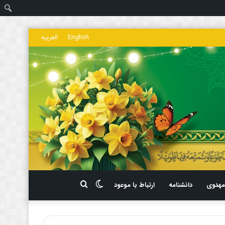
ج
English
العربیه
تغییر
جستجو
هدوی
دانشنامه
ارتباط با موعود
پوسته
برای