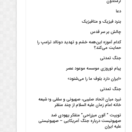
آرمگدون
دعا
بنرد فیزیک و متافیزیک
چالش بر سر قدس
کدام آموزه این‌همه خشم و تهدید دونالد ترامپ را
حمایت می‌کند؟
جنگ تمدنی
پیام نوروزی موسسه موعود عصر
«ایران دارد بلوف ما را می‌شنود»
جنگ تمدنی
نبرد میان اتحاد صلیبی، صهیونی و سلفی و؛ شیعه
خانه امام زمان علیه السلام از چند منظر
توییت ” آلون میزراحی” متفکر یهودی ضد
صهیونیست درباره جنگ آمریکایی – صهیونیستی
علیه ایران