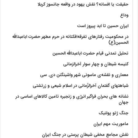
حقیقت یا افسانه؟‌ نقش یهود در واقعه جانسوز کربلا
وداع
ایران حسین تا ابد پیروز است
در محکومیت رفتارهای تفرقه‌افکنانه در حرم مطهر حضرت اباعبدالله
الحسین(ع)
تحلیل تمدنی قیام حضرت اباعبدالله الحسین
کنیسه شیطان و چهار سوار آخرالزمانی
معماری و نقشه‌ی ماسونی شهر واشينگتن دی. سی
شباهتهای گفتمان آخر‌الزّمانی در اسلام شیعی و زرتشتی
نشانه های بحران فراگیر انرژی و زنجیره تامین کالاهای اساسی در
جهان
جنگ ژئو پولتیک
ماموریت مهم ایران
نقش مجامع مخفی شیطان پرستی در جنگ ایران