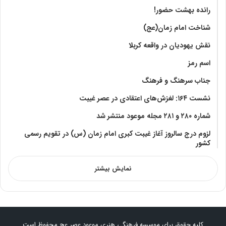
رانده بهشت‌ حضور!
شناخت امام زمان(عج)
نقش یهودیان در واقعه کربلا
اسم رمز
جناب سرهنگ و فرهنگ
نشست ۱۶۴: لغزش‌های اعتقادی در عصر غیبت
شماره ۲۸۰ و ۲۸۱ مجله موعود منتشر شد
لزوم درج سالروز آغاز غیبت کبری امام زمان (س) در تقویم رسمی
کشور
نمایش بیشتر
کلیه حقوق برای موسسه فرهنگی هنری موعود عصر عج محفوظ است