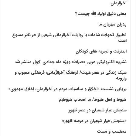
آخرالزمان
معنی دقیق اولیاء الله چیست؟
پدران مهربان ما
تطبیق تحولات شامات با روایات آخرالزمانی شیعی از هر نظر ممنوع
است
اینترنت و تجربه های کودکان
نشریه الکترونیکی عربی «صراط» ویژه ماه جمادی الاول منتشر شد
سبک زندگی در عصر غیبت/ فرهنگ آخرالزّمانی؛ فرهنگی معیوب و
وارونه
برپایی نشست «اخلاق و مناسبات مردم در آخرالزمان، اخلاق مهدوی»
هبوط و اهل هبوط/ ما اصحاب هبوطیم
سنجش عیار شیعیان در عصر ظهور
«سنجش عیار شیعیان در عرصه ظهور»
محتسب و مست