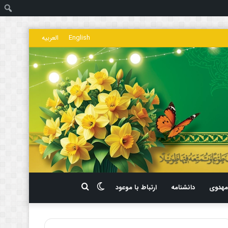
ج
English
العربیه
تغییر
جستجو
هدوی
دانشنامه
ارتباط با موعود
پوسته
برای