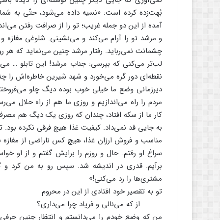
نمی‌آوری که جایی دیگر چنین نوشته‌ای را دیده باش
بُهت‌زده کرده است: «نسیه داده می‌شود، حتّی به شم
آمده از این دو جمله غریب؛ تو را از صرافت رفتن می‌ا
و مرشد تو را آرام می‌کند و می‌نشینی. شلوغی مغازه و 
چشمانت نمی‌رباید. رفتار مرشد چنین می‌نماید که هر ر
لب‌تر می‌کنی که بپرسی: جناب مرشد! این تابلو … می‌گ
نقطه‌ای دور گره می‌خورد و شهد شیرین خاطره‌اش را چنی
دیرزمانی وضع ما خیلی خوب بوده دیگ چلو می‌فروختیم 
مردم را راه می‌اندازیم و روزی ما هم از راه حلال می‌
کار ما از سکه افتاد، چندان که روزی یک دیگ هم مصرف 
به جایی قد نمی‌داد. کیفیت غذا هیچ فرقی نکرده بود. 
مناسب و فروش ارزان غذا، هیچ کس ناراضی از مغازه بی
سراغ او رفتم. حال و روزم را برایش گفتم و از او خوا
برآیم. قدری در اندیشه شد. سپس رو به من کرد و
مشتری‌ها را رد می‌کنی!»
تو به تقصیر خود افتادی از این در محروم
از که می‌نالی و فریاد چرا می‌داری؟
من که وضع خودم را می‌دانستم و انتظار چنین حرفی ر