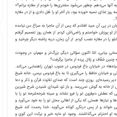
 آنها می‌دهم. چطور می‌شود مشتری‌ها را خودم از مغازه برانم؟»
وز غذای نسیه خورده بود، بار آخر او را هُل دادی و از در مغازه
؟…
ان در پی آن سید افتادم که پس از آن ماجرا به سراغ من نیامده
ود از او پوزش خواستم و راضی‌اش کردم. از همان روز تصمیم گرفتم
بلو را در مغازه نصب کردم. از آن زمان، دربه پاشنه دیگر چرخید و
 بیابی، امّا اکنون سؤالی دیگر، بزرگ‌تر و مهم‌تر، در وجودت
نین شفّاف و زلال پرده از ماجرا برگرفت؟
اه‌ها» در خیابان باغ فردوس در جنوب تهران راهنمایی می‌کند.
زنی و خیابان حافظ را می‌گیری تا به باغ فردوس برسی. خانه شیخ
کی دیر رسیده‌ای. روزی چند است که صدای تلاوت قرآن و ذکر و دعا
از خانه به گوش ‌نمی‌رسد. و باز تو، شیدای شنیدن شرح شیرین
 که عطش دم‌فزون تو را فرو نشاند و سینه شرحه‌شرحه تو را با
ا و نیازها هستی که یکی از اهالی محل تو را به خود می‌آورد و
می خواند و از پس درنگی کوتاه می‌گوید: خدا رحمت کند شیخ
 او احترام می‌گذاشتند. وجود او مایه خیر و برکت این کوی و