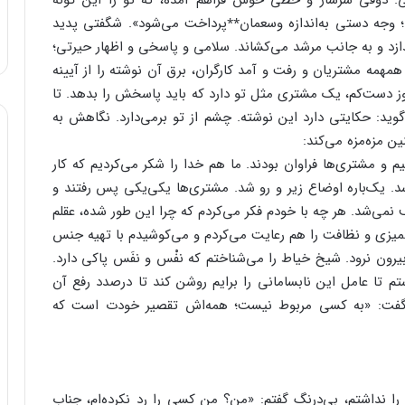
ی. ذوقی سرشار و خطّی خوش فراهم آمده، که تو را این گونه
ا؛ وجه دستی به‌اندازه وسعمان٭٭پرداخت می‌شود». شگفتی پدید
ندازد و به جانب مرشد می‌کشاند. سلامی و پاسخی و اظهار حیرتی؛
همهمه مشتریان و رفت و آمد کارگران، برق آن نوشته را از آیینه
وز دست‌کم، یک مشتری مثل تو دارد که باید پاسخش را بدهد. تا
وید: حکایتی دارد این نوشته. چشم از تو برمی‌دارد. نگاهش به
ن مزه‌مزه می‌کند:
و مشتری‌ها فراوان بودند. ما هم خدا را شکر می‌کردیم که کار
رسد. یک‌باره اوضاع زیر و رو شد. مشتری‌ها یکی‌یکی پس رفتند و
نمی‌شد. هر چه با خودم فکر می‌کردم که چرا این طور شده، عقلم
تمیزی و نظافت را هم رعایت می‌کردم و می‌کوشیدم با تهیه جنس
رون نرود. شیخ خیاط را می‌شناختم که نفْس و نفَس پاکی دارد.
ستم تا عامل این نابسامانی را برایم روشن کند تا درصدد رفع آن
 گفت: «به کسی مربوط نیست؛ همه‌اش تقصیر خودت است که
ا نداشتم، بی‌درنگ گفتم: «من؟ من کسی را رد نکرده‌ام، جناب