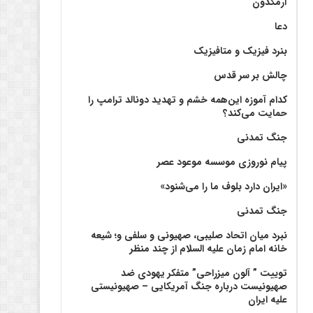
آرمگدون
دعا
بنرد فیزیک و متافیزیک
چالش بر سر قدس
کدام آموزه این‌همه خشم و تهدید دونالد ترامپ را
حمایت می‌کند؟
جنگ تمدنی
پیام نوروزی موسسه موعود عصر
«ایران دارد بلوف ما را می‌شنود»
جنگ تمدنی
نبرد میان اتحاد صلیبی، صهیونی و سلفی و؛ شیعه
خانه امام زمان علیه السلام از چند منظر
توییت ” آلون میزراحی” متفکر یهودی ضد
صهیونیست درباره جنگ آمریکایی – صهیونیستی
علیه ایران