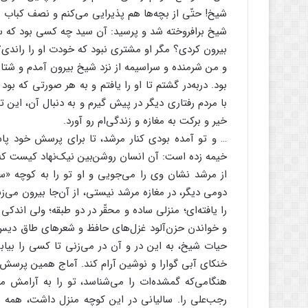
شیخ! حتّی از بچه‌ها هم پذیرایی می‌کنم و نصف کباب به
شیخ برافروخته شد و پرسید: آن سید چه کسی بود که سه ر
بیرون کردی؟ مگر او مشتری نبود که خودت او را راندی
و من شرمنده و سراسیمه از نزد شیخ بیرون آمدم و شتاب
بود. دربه‌در گشتم تا او را یافتم و به هر صورتی که ب
با مردم رفتاری دیگر در پیش گیرم و به دنبال آن، این تا
خیر و برکت به مغازه و زندگی‌ام رو آورد.
… و تو آمده بودی کنار مرشد، تا برای پرسش خود پاسخی
خیمه زده است: آن انسان روشن‌بین نیک‌نهاد کیست که چ
از مرشد نشان وی را می‌جویی و او تو را به کوچه «سی
دومی دیگر، در مغازه مرشد نیستی، از آن‌جا بیرون می‌
را یافته‌ای؛ منزلی ساده و محقّر در دو طبقه؛ ولی اند
و خواندن حزن‌آلود غزل‌های حافظ و شعرهای طاق دیس 
حیات شیخ، به این در و آن در می‌زنی تا کسی را بیابی
خنکای آبی گوارا و نوشین آرام کند. آماج همین پرسش‌ه
هنگامی‌که گمشده‌ات را می‌شناسد، تو را به آرامش 
رجب‌علی را. سالیانی در این کوچه منزل داشت، همه به