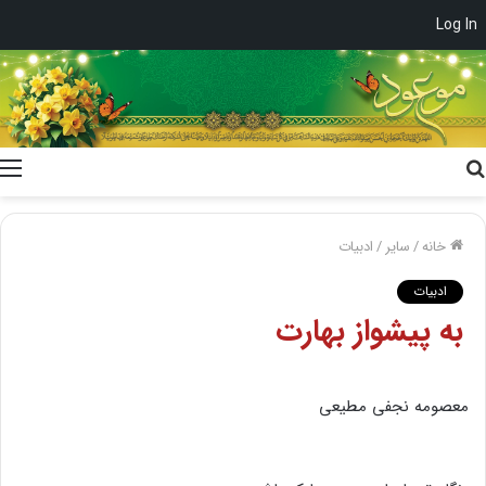
Log In
جستجو
برای
خانه
/
سایر
/
ادبیات
ادبیات
به پیشواز بهارت
معصومه نجفى مطیعى