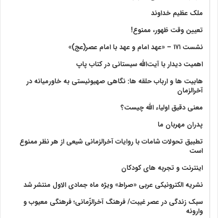
ملک عظیم خداوند
تعیین وقت ظهور، ممنوع!
نشست ۱۷۱ – «عهد امام و عهد با امام عصر(عج)»
اهمیت دیدار با آیت‌الله سیستانی در کتاب پاپ
هابیت ها و ارباب حلقه ها: نگاهی صهیونیستی به خاورمیانه در
آخرالزمان
معنی دقیق اولیاء الله چیست؟
پدران مهربان ما
تطبیق تحولات شامات با روایات آخرالزمانی شیعی از هر نظر ممنوع
است
اینترنت و تجربه های کودکان
نشریه الکترونیکی عربی «صراط» ویژه ماه جمادی الاول منتشر شد
سبک زندگی در عصر غیبت/ فرهنگ آخرالزّمانی؛ فرهنگی معیوب و
وارونه