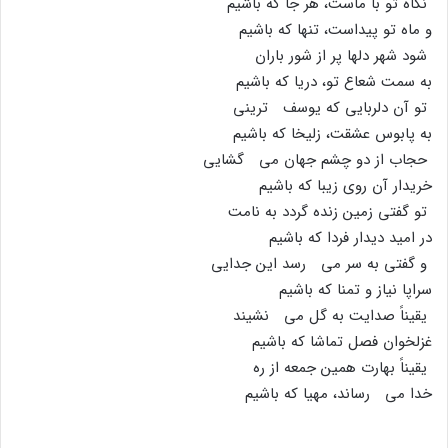
نگاه تو با ماست، هر جا که باشیم
و ماه تو پیداست، تنها که باشیم
شود شهر دلها پر از شور باران
به سمت شعاع تو، دریا که باشیم
تو آن دلربایى که یوسف ترینى
به پابوس عشقت، زلیخا که باشیم
حجاب از دو چشم جهان مى گشایى
خریدار آن روى زیبا که باشیم
تو گفتى زمین زنده گردد به نامت
در امید دیدار فردا که باشیم
و گفتى به سر مى رسد این جدایى
سراپا نیاز و تمنا که باشیم
یقیناً صدایت به گل مى نشیند
غزلخوان فصل تماشا که باشیم
یقیناً بهارت همین جمعه از ره
خدا مى رساند، مهیا که باشیم