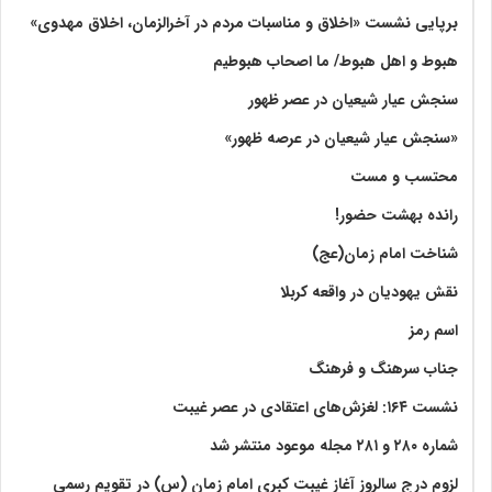
برپایی نشست «اخلاق و مناسبات مردم در آخرالزمان، اخلاق مهدوی»
هبوط و اهل هبوط/ ما اصحاب هبوطیم
سنجش عیار شیعیان در عصر ظهور
«سنجش عیار شیعیان در عرصه ظهور»
محتسب و مست
رانده بهشت‌ حضور!
شناخت امام زمان(عج)
نقش یهودیان در واقعه کربلا
اسم رمز
جناب سرهنگ و فرهنگ
نشست ۱۶۴: لغزش‌های اعتقادی در عصر غیبت
شماره ۲۸۰ و ۲۸۱ مجله موعود منتشر شد
لزوم درج سالروز آغاز غیبت کبری امام زمان (س) در تقویم رسمی