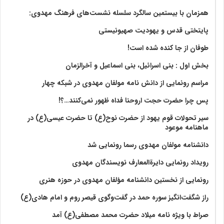
همزمان با بیستمین سالگرد سلسله نشست‌های فرهنگ مهدوی:‌
پایتختی قدس و یهودیت صهیونیستی
طوفان از جا کنده شده است!
بخش اول : بنی اسرائیل، بنی اسماعیل و آخرالزمان
مراسم رونمایی از دانش نامه مولفان مهدوی در شبکه چهار
پس چرا حضرت حجت اروحنا فداه ظهور نمی‌کنند…؟!
سیر تحولات قوم یهود از حضرت نوح(ع) تا حضرت عیسی(ع) در
ماهنامه موعود
دانشنامه مولفان مهدوی رسما رونمایی شد
رویداد رونمایی دایرةالمعارف نویسندگان مهدوی
رونمایی از نخستین دانشنامه مؤلفان مهدوی در حوزه هنری
راز شگفت‌انگیز سوره حمد در گفت‌وگوی قیصر روم و امام هادی(ع)
صراط با ویژه نامه میلاد حضرت محمد مصطفی(ع) آمد