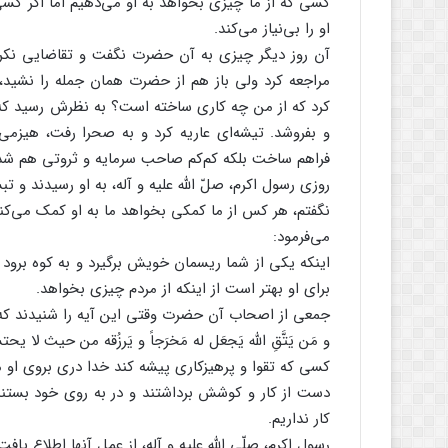
کسی که از ما چیزی بخواهد به او می‌دهیم اما اگر کس
او را بی‌نیاز می‌کند.
آن روز دیگر چیزی به آن حضرت نگفت و تقاضایی نکرد. 
مراجعه کرد ولی باز هم از حضرت همان جمله را نشید،
کرد که از من چه کاری ساخته است؟ به نظرش رسید که 
و بفروشد. تیشه‌ای عاریه کرد و به صحرا رفت، هیزم
فراهم ساخت بلکه کم‌کم صاحب سرمایه و ثروتی هم شد
روزی رسول اکرم، صلّ الله علیه و آله، به او رسیدند و تب
نگفتم، هر کس از ما کمکی بخواهد ما به او کمک می‌کنیم، 
می‌فرمود:
اینکه یکی از شما ریسمان خویش برگیرد و به کوه برود 
برای او بهتر است از اینکه از مردم چیزی بخواهد.
جمعی از اصحاب آن حضرت وقتی این آیه را شنیدند که
و مَن یَتَّقِ الله یَجعَل له مَخرَجاً و یَرزُقه من حیث لا یح
کسی که تقوا و پرهیزکاری پیشه کند خدا دری بروی او می
دست از کار و کوشش برداشتند و در به روی خود بستند 
کار نداریم.
رسول اکرم، صلّی الله علیه و آله، از عمل آنها اطلاع یا