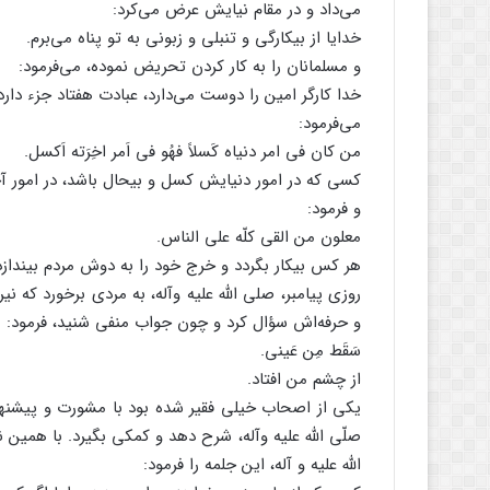
می‌داد و در مقام نیایش عرض می‌کرد:
خدایا از بیکارگی و تنبلی و زبونی به تو پناه می‌برم.
و مسلمانان را به کار کردن تحریض نموده، می‌فرمود:
خدا کارگر امین را دوست می‌دارد، عبادت هفتاد جزء دا
می‌فرمود:
من کان فی امر دنیاه کَسلاً فهُو فی اَمر اخِرَته اَکسل.
کسی که در امور دنیایش کسل و بیحال باشد، در امور آ
و فرمود:
معلون من القی کلّه علی الناس.
هر کس بیکار بگردد و خرج خود را به دوش مردم بینداز
روزی پیامبر، صلی الله علیه و‌آله، به مردی برخورد ک
و حرفه‌اش سؤال کرد و چون جواب منفی شنید، فرمود:
سَقَط مِن عَینی.
از چشم من افتاد.
یکی از اصحاب خیلی فقیر شده بود با مشورت و پیشنه
صلّی الله علیه و‌آله، شرح دهد و کمکی بگیرد. با همین
الله علیه و آله، این جلمه را فرمود: