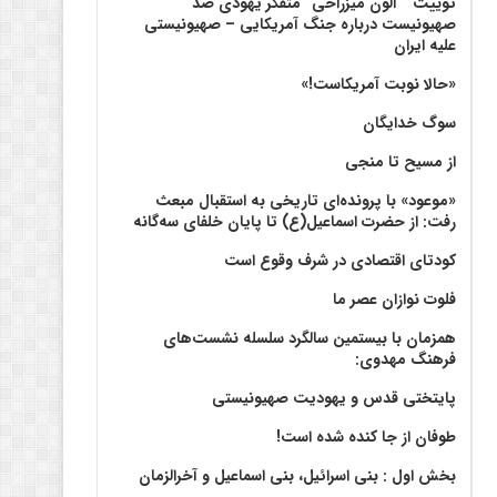
توییت ” آلون میزراحی” متفکر یهودی ضد
صهیونیست درباره جنگ آمریکایی – صهیونیستی
علیه ایران
«حالا نوبت آمریکاست!»
سوگ خدایگان
از مسیح تا منجی
«موعود» با پرونده‌ای تاریخی به استقبال مبعث
رفت: از حضرت اسماعیل(ع) تا پایان خلفای سه‌گانه
کودتای اقتصادی در شرف وقوع است
فلوت نوازان عصر ما
همزمان با بیستمین سالگرد سلسله نشست‌های
فرهنگ مهدوی:‌
پایتختی قدس و یهودیت صهیونیستی
طوفان از جا کنده شده است!
بخش اول : بنی اسرائیل، بنی اسماعیل و آخرالزمان