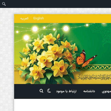
ج
English
العربیه
تغییر
جستجو
هدوی
دانشنامه
ارتباط با موعود
پوسته
برای