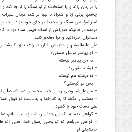
را بر زبان راند و با استعانت از او سنگ را از جا کند 
چشمها برقی زد و همراه با لبها تر شد، مردان سیراب ش
امیرالمؤمنین سنگ را مجدداً بر جای خود نهاد و دستور
درمده در حالیکه صورتش از اشک خیس شده بود با گامها
مسافران! بفرمائید و مرا مفتخر کنید.
علّی علیه‌السلام، پیشاپیش یاران به راهب نزدیک شد. ر
– تو پیامبر مرسل هستی؟
– نه من پیامبر نیستم!
– فرشته مقربی؟
– نه فرشته هم نیستم!
– پس تو کیستی؟
– من علی‌ام، وصی رسول خدا، محمدبن عبدالله، صلّی الله 
– دستت را بگشا تا به نام خدا و به دست تو قبول اسلا
علی دست خود را گشود:
– گواهی بده به یکتایی خدا و رسالت پیامبر اسلام، صلی ا
– گواهی می‌أهم که تو وصی رسول خدا، صلی الله علیه
جانشینی او.