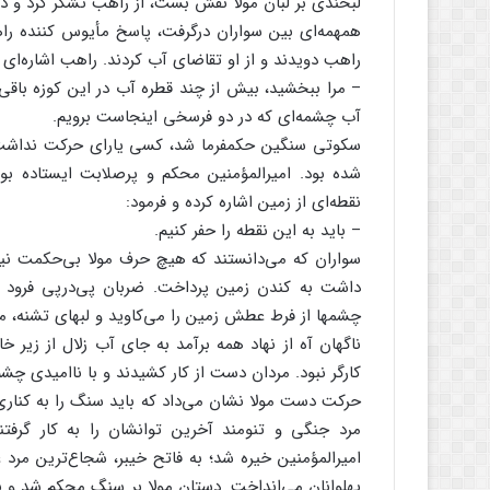
لبخندی بر لبان مولا نقش بست، از راهب تشکر کرد و در ح
همهمه‌ای بین سواران درگرفت، پاسخ مأیوس کننده راه
راهب دویدند و از او تقاضای آب کردند. راهب اشاره‌ای 
– مرا ببخشید، بیش از چند قطره آب در این کوزه باقی 
آب چشمه‌ای که در دو فرسخی اینجاست برویم.
سکوتی سنگین حکمفرما شد، کسی یارای حرکت نداشت، اسب
شده بود. امیرالمؤمنین محکم و پرصلابت ایستاده ب
نقطه‌ای از زمین اشاره کرده و فرمود:
– باید به این نقطه را حفر کنیم.
سواران که می‌دانستند که هیچ حرف مولا بی‌حکمت نی
داشت به کندن زمین پرداخت. ضربان پی‌در‌پی فرود م
چشمها از فرط عطش زمین را می‌کاوید و لبهای تشنه، من
ناگهان آه از نهاد همه برآمد به جای آب زلال از زیر
کارگر نبود. مردان دست از کار کشیدند و با ناامیدی چشم
حرکت دست مولا نشان می‌داد که باید سنگ را به کناری 
مرد جنگی و تنومند آخرین توانشان را به کار گرفت
امیرالمؤمنین خیره شد؛ به فاتح خیبر، شجاع‌ترین مرد ع
پهلوانان می‌انداخت. دستان مولا بر سنگ محکم شد و با