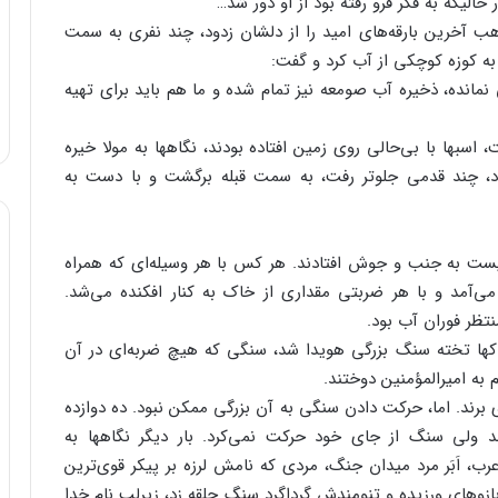
الیکه به فکر فرو رفته بود از او دور شد…
ب آخرین بارقه‌های امید را از دلشان زدود، چند نفری به سمت
به کوزه کوچکی از آب کرد و گفت:
نمانده، ذخیره آب صومعه نیز تمام شده و ما هم باید برای تهیه
ها با بی‌حالی روی زمین افتاده بودند، نگاهها به مولا خیره
ود، چند قدمی جلوتر رفت، به سمت قبله برگشت و با دست به
ست به جنب و جوش افتادند. هر کس با هر وسیله‌ای که همراه
ی‌آمد و با هر ضربتی مقداری از خاک به کنار افکنده می‌شد.
تظر فوران آب بود.
 خاکها تخته سنگ بزرگی هویدا شد، سنگی که هیچ ضربه‌ای در آن
 به امیرالمؤمنین دوختند.
برند. اما، حرکت دادن سنگی به آن بزرگی ممکن نبود. ده دوازده
ند ولی سنگ از جای خود حرکت نمی‌کرد. بار دیگر نگاهها به
رب، اَبَر مرد میدان جنگ، مردی که نامش لرزه بر پیکر قوی‌ترین
زوهای ورزیده و تنومندش گرداگرد سنگ حلقه زد، زیرلب نام خدا