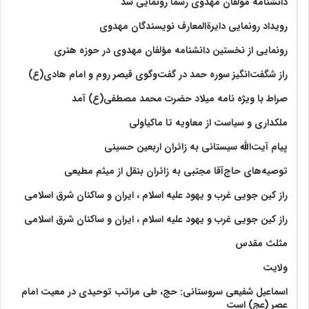
دانشنامه مولفان مهدوی رسما رونمایی شد
رویداد رونمایی دایرةالمعارف نویسندگان مهدوی
رونمایی از نخستین دانشنامه مؤلفان مهدوی در حوزه هنری
راز شگفت‌انگیز سوره حمد در گفت‌وگوی قیصر روم و امام هادی(ع)
صراط با ویژه نامه میلاد حضرت محمد مصطفی(ع) آمد
ملکداری و سیاست از معاویه تا ماکیاولی
پیام آیت‌الله سیستانی به زائران اربعین حسینی
توصیه‌های حاج‌آقا مجتبی به زائران بنقل از میثم مطیعی
راز کین جویی غرب و یهود علیه اسلام ، ایران و ساکنان شرق اسلامی
راز کین جویی غرب و یهود علیه اسلام ، ایران و ساکنان شرق اسلامی
مثلث مقدس
ولايت‏
اسماعیل شفیعی سروستانی: حج، طی مراتب توحیدی در معیت امام
عصر (عج) است