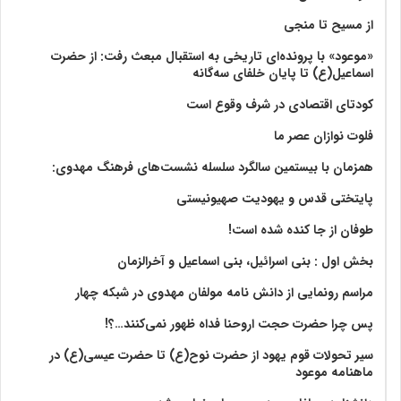
از مسیح تا منجی
«موعود» با پرونده‌ای تاریخی به استقبال مبعث رفت: از حضرت
اسماعیل(ع) تا پایان خلفای سه‌گانه
کودتای اقتصادی در شرف وقوع است
فلوت نوازان عصر ما
همزمان با بیستمین سالگرد سلسله نشست‌های فرهنگ مهدوی:‌
پایتختی قدس و یهودیت صهیونیستی
طوفان از جا کنده شده است!
بخش اول : بنی اسرائیل، بنی اسماعیل و آخرالزمان
مراسم رونمایی از دانش نامه مولفان مهدوی در شبکه چهار
پس چرا حضرت حجت اروحنا فداه ظهور نمی‌کنند…؟!
سیر تحولات قوم یهود از حضرت نوح(ع) تا حضرت عیسی(ع) در
ماهنامه موعود