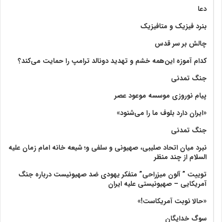
دعا
بنرد فیزیک و متافیزیک
چالش بر سر قدس
کدام آموزه این‌همه خشم و تهدید دونالد ترامپ را حمایت می‌کند؟
جنگ تمدنی
پیام نوروزی موسسه موعود عصر
«ایران دارد بلوف ما را می‌شنود»
جنگ تمدنی
نبرد میان اتحاد صلیبی، صهیونی و سلفی و؛ شیعه خانه امام زمان علیه
السلام از چند منظر
توییت ” آلون میزراحی” متفکر یهودی ضد صهیونیست درباره جنگ
آمریکایی – صهیونیستی علیه ایران
«حالا نوبت آمریکاست!»
سوگ خدایگان