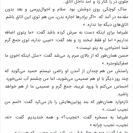
جلوی در را کنار زد و آمد داخل اتاق…
ساک کوچکی روی دوشش بود. سلام و احوال‌پرسی و بعد بدون
مقدمه در آمد که: «اگر برادرها اجازه بدن، من هم توی این اتاق باشم.
اتاق‌های دیگه جا نداره…»
علیرضا برای اینکه دست به سرش کرده باشد گفت: «ما پتوی اضافه
نداریم.» اما او فقط لبخند زد و بعد گفت: «عیبی نداره، توی جمع گرم
شما احتیاجی به پتو نیست.»
حسن همان‌طور که از بالای سرم رد می‌شد گفت: «مثل اینکه اخوی ما
صفرکیلومتره…»
راستش من هم چندان از آمدن او راضی نیستم. حمید می‌گوید که
چند روز دیگر با او هم صمیمی می‌شوید، اما من چشمم آب نمی‌خورد.
احساس می‌کنم با ورود غریبه، جمع گرم و صمیمی ما از هم خواهد
پاشید.
تازه‌وارد همان‌طور که بند پوتین‌هایش را باز می‌کرد گفت: «اسم من
نجیب است…»
علیرضا به مسخره گفت: «عجیب؟» و همه خندیدیم. گفت: «نه،
نجیب، نجیب چرابه.»
علیرضا گفت: «به هر حال فرقی نمی‌کند، اسم عجیبی که هست.»