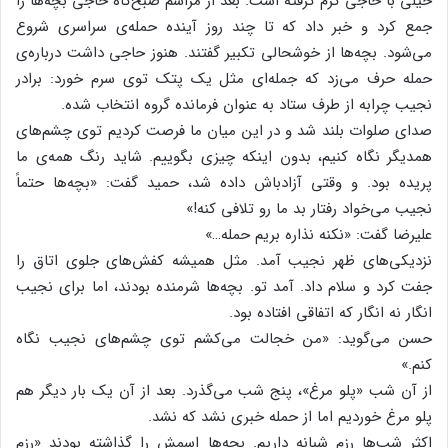
خیلی با حاجی گرم گرفته است. بعد از مراسم صبح‌گاه حاجی بچه‌ها را
جمع کرد و خبر داد که تا چند روز آینده حمله‌ی سراسری شروع
می‌شود. بچه‌ها از خوشحالی تکبیر گفتند. هنوز حاجی داشت درباره‌ی
حمله حرف می‌زد که جمله‌ای مثل یک پتک توی سرم خورد: برادر
نجیب چرابه از طرف ستاد به عنوان فرمانده گروه انتخاب شده.
صدای صلوات بلند شد و در این میان ما فرصت کردیم توی چشم‌های
همدیگر نگاه کنیم، بدون اینکه چیزی بگوییم. شاید رنگ همه‌ی ما
پریده بود. و وقتی آزادباش داده شد، حمید گفت: «بچه‌ها حتماً
نجیب می‌خواد رفتار بد ما رو تلافی کنه!»
علیرضا گفت: «نکنه نذاره بریم حمله…»
نزدیکی‌های ظهر نجیب آمد. مثل همیشه کفش‌های جلوی اتاق را
جفت کرد و سلام داد. آمد تو. بچه‌ها شرمنده بودند، اما برای نجیب
انگار نه انگار که اتفاقی افتاده بود.
حسن می‌گوید: «من خجالت می‌کشم توی چشم‌های نجیب نگاه
کنم.»
از آن شب «پلو مرغ»، پنج شب می‌گذرد. بعد از آن یک بار دیگر هم
پلو مرغ خوردیم اما از حمله خبری نشد که نشد.
اکثر شب‌ها رزم شبانه داریم. بچه‌ها اسمش را گذاشته بودند «رزم