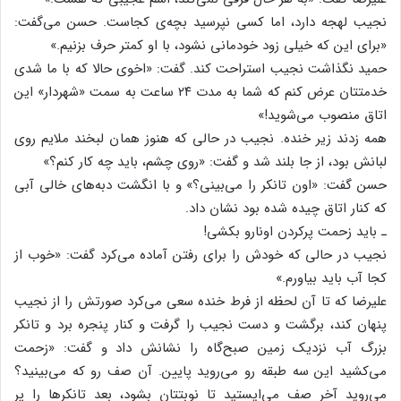
نجیب لهجه دارد، اما کسی نپرسید بچه‌ی کجاست. حسن می‌گفت:
«برای این که خیلی زود خودمانی نشود، با او کمتر حرف بزنیم.»
حمید نگذاشت نجیب استراحت کند. گفت: «اخوی حالا که با ما شدی
خدمتتان عرض کنم که شما به مدت ۲۴ ساعت به سمت «شهردار» این
اتاق منصوب می‌شوید!»
همه زدند زیر خنده. نجیب در حالی که هنوز همان لبخند ملایم روی
لبانش بود، از جا بلند شد و گفت: «روی چشم، باید چه کار کنم؟»
حسن گفت: «اون تانکر را می‌بینی؟» و با انگشت دبه‌های خالی آبی
که کنار اتاق چیده شده بود نشان داد.
ـ باید زحمت پرکردن اونارو بکشی!
نجیب در حالی که خودش را برای رفتن آماده می‌کرد گفت: «خوب از
کجا آب باید بیاورم.»
علیرضا که تا آن لحظه از فرط خنده سعی می‌کرد صورتش را از نجیب
پنهان کند، برگشت و دست نجیب را گرفت و کنار پنجره برد و تانکر
بزرگ آب نزدیک زمین صبح‌گاه را نشانش داد و گفت: «زحمت
می‌کشید این سه طبقه رو می‌روید پایین. آن صف رو که می‌بینید؟
می‌روید آخر صف می‌ایستید تا نوبتتان بشود، بعد تانکرها را پر