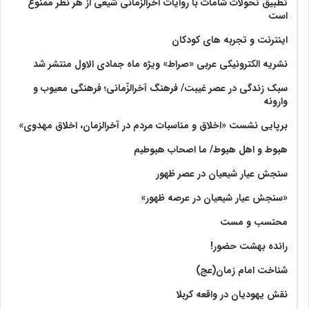
تطبیق تحولات شامات با روایات آخرالزمانی شیعی از هر نظر ممنوع
است
اینترنت و تجربه های کودکان
نشریه الکترونیکی عربی «صراط» ویژه ماه جمادی الاول منتشر شد
سبک زندگی در عصر غیبت/ فرهنگ آخرالزّمانی؛ فرهنگی معیوب و
وارونه
برپایی نشست «اخلاق و مناسبات مردم در آخرالزمان، اخلاق مهدوی»
هبوط و اهل هبوط/ ما اصحاب هبوطیم
سنجش عیار شیعیان در عصر ظهور
«سنجش عیار شیعیان در عرصه ظهور»
محتسب و مست
رانده بهشت‌ حضور!
شناخت امام زمان(عج)
نقش یهودیان در واقعه کربلا