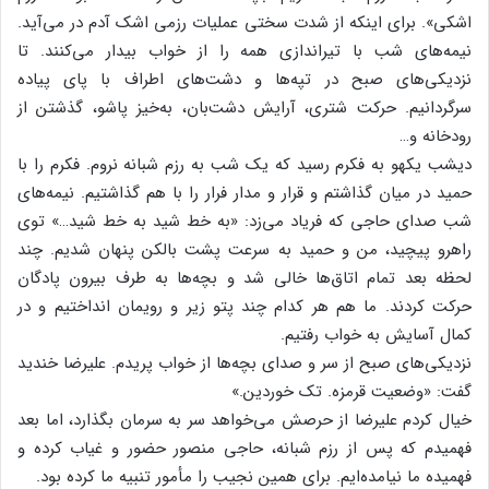
اشکی». برای اینکه از شدت سختی عملیات رزمی اشک آدم در می‌آید.
نیمه‌های شب با تیراندازی همه را از خواب بیدار می‌کنند. تا
نزدیکی‌های صبح در تپه‌ها و دشت‌های اطراف با پای پیاده
سرگردانیم. حرکت شتری، آرایش دشت‌بان، به‌خیز پاشو، گذشتن از
رودخانه و…
دیشب یکهو به فکرم رسید که یک شب به رزم شبانه نروم. فکرم را با
حمید در میان گذاشتم و قرار و مدار فرار را با هم گذاشتیم. نیمه‌های
شب صدای حاجی که فریاد می‌زد: «به خط شید به خط شید…» توی
راهرو پیچید، من و حمید به سرعت پشت بالکن پنهان شدیم. چند
لحظه بعد تمام اتاق‌ها خالی شد و بچه‌ها به طرف بیرون پادگان
حرکت کردند. ما هم هر کدام چند پتو زیر و رویمان انداختیم و در
کمال آسایش به خواب رفتیم.
نزدیکی‌های صبح از سر و صدای بچه‌ها از خواب پریدم. علیرضا خندید
گفت: «وضعیت قرمزه. تک خوردین.»
خیال کردم علیرضا از حرصش می‌خواهد سر به سرمان بگذارد، اما بعد
فهمیدم که پس از رزم شبانه، حاجی منصور حضور و غیاب کرده و
فهمیده ما نیامده‌ایم. برای همین نجیب را مأمور تنبیه ما کرده بود.