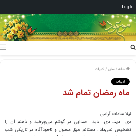
Log In
جستجو
برای
خانه
/
سایر
/
ادبیات
ادبیات
ماه رمضان تمام شد
لیلا سادات آرامی
دی… دید، دی… دید… صدایی در گوشم می‌چرخید و ذهنم آن را
تشخیص نمی‌داد… دستانم طبق معمول و ناخودآگاه در تاریکی شب