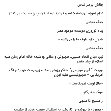
چالش بر سر قدس
کدام آموزه این‌همه خشم و تهدید دونالد ترامپ را حمایت می‌کند؟
جنگ تمدنی
پیام نوروزی موسسه موعود عصر
«ایران دارد بلوف ما را می‌شنود»
جنگ تمدنی
نبرد میان اتحاد صلیبی، صهیونی و سلفی و؛ شیعه خانه امام زمان علیه
السلام از چند منظر
توییت ” آلون میزراحی” متفکر یهودی ضد صهیونیست درباره جنگ
آمریکایی – صهیونیستی علیه ایران
«حالا نوبت آمریکاست!»
سوگ خدایگان
از مسیح تا منجی
«موعود» با پرونده‌ای تاریخی به استقبال مبعث رفت: از حضرت