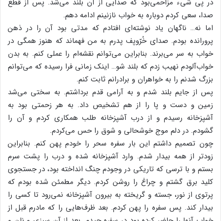
در پی شیء مزاحمی‌بود که صدایی از آن بلند می‌شد. پس از قطع
صدا، سعی کردم دوباره به خواب نازنینم ادامه دهم.
اما نه… ناگهان یاد نوشته‌ای افتادم که مدتی بود آن را در ذهن
پرورانده بودم. صدای خُرّوپف پدرم به من فهماند که هنوز همگی در
خواب به سر می‌برند. بنابراین می‌توانم نقشه‌ام را عملی کنم. به بدن
خواب‌آلودم نهیب زدم که بلند شو… اینک زمانی فرا رسیده که می‌توانم
بزرگ شدنم را به خواهران و برادرانم ثابت کنم.
پس از جایم بلند شدم و به آرامی قدم برداشتم. به سختی می‌شد
زمین و دست و پا را از هم تشخیص داد. به هر زحمتی بود به
آشپزخانه رسیدم و از درب آشپزخانه طلب همکاری کردم و آن را
گشودم. در دلم موج خوشحالی و شوق را حس می‌کردم.
چون تصمیم داشتم این بار سفره سحر را خودم پهن کنم. بنابراین
زودتر از همه بیدار شدم. وارد آشپزخانه شده و درب را پشت سرم
بستم و با ترسی که تاریکی در وجودم چنگ انداخته بود، در جستجوی
کلید برق گشتم و چراغ را روشن کردم. دیگر مطمئن شده بودم که
پرتوی از نور، جسته و گریخته به بیرون آشپزخانه نمی‌رود تا کسی را
بیدار کند. پس سفره را پهن کردم. بعد ظرف‌هایی را که مادرم قبل از
خواب آنها را حاضر کرده بود در سفره چیدم. بعد از آن سبزی و نان و