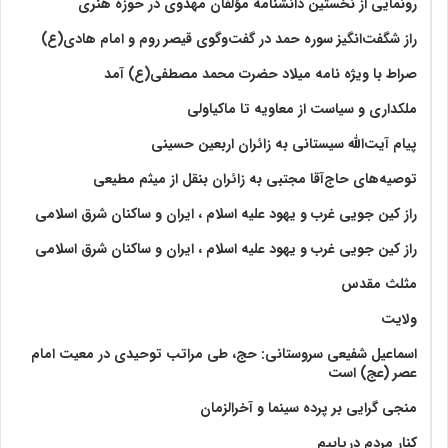
رونمایی از نخستین دانشنامه مؤلفان مهدوی در حوزه هنری
راز شگفت‌انگیز سوره حمد در گفت‌وگوی قیصر روم و امام هادی(ع)
صراط با ویژه نامه میلاد حضرت محمد مصطفی(ع) آمد
ملکداری و سیاست از معاویه تا ماکیاولی
پیام آیت‌الله سیستانی به زائران اربعین حسینی
توصیه‌های حاج‌آقا مجتبی به زائران بنقل از میثم مطیعی
راز کین جویی غرب و یهود علیه اسلام ، ایران و ساکنان شرق اسلامی
راز کین جویی غرب و یهود علیه اسلام ، ایران و ساکنان شرق اسلامی
مثلث مقدس
ولايت‏
اسماعیل شفیعی سروستانی: حج، طی مراتب توحیدی در معیت امام
عصر (عج) است
منجی گرایی بر پرده سینما و آخرالزمان
کنار مردم دریاییم