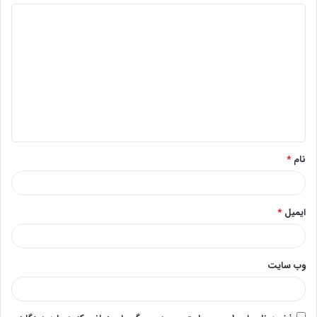
د
ی
د
گ
ا
ه
*
نام
*
ایمیل
*
وب‌ سایت