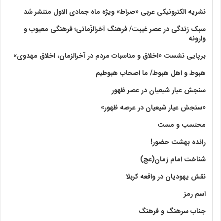
نشریه الکترونیکی عربی «صراط» ویژه ماه جمادی الاول منتشر شد
سبک زندگی در عصر غیبت/ فرهنگ آخرالزّمانی؛ فرهنگی معیوب و
وارونه
برپایی نشست «اخلاق و مناسبات مردم در آخرالزمان، اخلاق مهدوی»
هبوط و اهل هبوط/ ما اصحاب هبوطیم
سنجش عیار شیعیان در عصر ظهور
«سنجش عیار شیعیان در عرصه ظهور»
محتسب و مست
رانده بهشت‌ حضور!
شناخت امام زمان(عج)
نقش یهودیان در واقعه کربلا
اسم رمز
جناب سرهنگ و فرهنگ