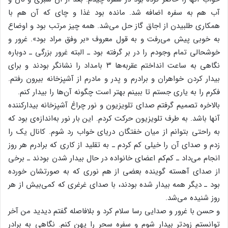
آب هم به سفره اضافه شد. مانده بود غذا و چای که آن هم با
همکاری طلبیدن از اجاق گاز حل می‌شد. همه چیز مرتب بود و اوضاع
به خوبی پیش می‌رفت و به قول معروف «بر وفق مراد بود». غرور و
خوشحالی تمام وجودم را در بر گرفته بود ـ البته غرور بزرگی ـ دوباره
نگاهی به ساعت انداختم عقربه‌ها ۳ بامداد را نشانگر بودند و برای
بیدار کردن خواهران و برادرم و پدر و مادرم از آشپزخانه بیرون رفتم.
فکرم را به یاری جستم تا ببینم بهتر است چگونه آن‌ها را بیدار کنم.
بالاخره تصمیم گرفتم صدای تلویزیون و نور چراغ آشپزخانه بیدارکننده
آنها باشد. به طرف تلویزیون حرکت کردم. این بار نور به‌اندازه‌ی بود که
به راحتی بتوانم از میان خفتگان دریای خواب رد شوم. کانال یک را
زدم و صدای آن را خیلی کم کردم ـ به تقلید از کاری که برادرم هر روز
انجام می‌داد ـ کم‌کم اعضای خانواده در حال بیدار شدن بودند ـ برخی
از صدای آهسته گوینده بعضی از هم نوری که به صورتشان خورده
بود ـ دیگر همه بیدار شده بودند، با صدای غرغری که کمی‌بیش از هر
روز شنیده می‌شد.
و حسن با غرور و صدایی رسا سلام کرد و بلافاصله گفتم دیدید من آخر
توانستم زودتر بیدار شوم و سفره سحر را پهن کنم. نگاهی به برادر