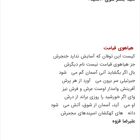
هیاهوى قیامت
کیست این توفان که آسایش ندارد خنجرش
جز هیاهوى قیامت نیست نام دیگرش
بال اگر بگشاید آنى آسمان گم مى شود
جبرئیلى سر برون مى آورد از هر پرش
آفرینش وامدار اوست عرش و فرش نیز
واى اگر خورشید را روزى براند از درش
او مى آید، آسمان از شوق، آتش مى شود
دانه هاى کهکشان اسپندهاى مجمرش
علیرضا قزوه