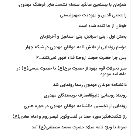
همزمان با بیستمین سالگرد سلسله نشست‌های فرهنگ مهدوی:‌
پایتختی قدس و یهودیت صهیونیستی
طوفان از جا کنده شده است!
بخش اول : بنی اسرائیل، بنی اسماعیل و آخرالزمان
مراسم رونمایی از دانش نامه مولفان مهدوی در شبکه چهار
پس چرا حضرت حجت اروحنا فداه ظهور نمی‌کنند…؟!
سیر تحولات قوم یهود از حضرت نوح(ع) تا حضرت عیسی(ع) در
ماهنامه موعود
دانشنامه مولفان مهدوی رسما رونمایی شد
رویداد رونمایی دایرةالمعارف نویسندگان مهدوی
رونمایی از نخستین دانشنامه مؤلفان مهدوی در حوزه هنری
راز شگفت‌انگیز سوره حمد در گفت‌وگوی قیصر روم و امام هادی(ع)
صراط با ویژه نامه میلاد حضرت محمد مصطفی(ع) آمد