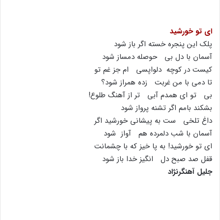
اى تو خورشید
پلک این پنجره خسته اگر باز شود
آسمان با دل بى حوصله دمساز شود
کیست در کوچه دلواپسى ام جز غم تو
تا دمى با من غربت زده همراز شود؟
بى تو اى همدم آبى تر از آهنگ طلوع!
بشکند بامم اگر تشنه پرواز شود
داغ تلخى ست به پیشانى خورشید اگر
آسمان با شب دلمرده هم آواز شود
اى تو خورشید! به پا خیز که با چشمانت
قفل صد صبح دل انگیز خدا باز شود
جلیل آهنگرنژاد