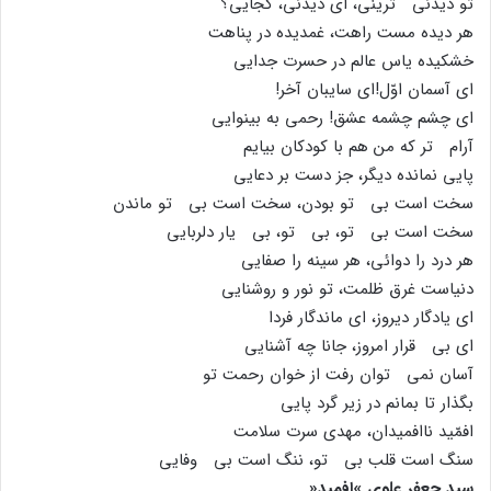
تو دیدنى ترینى، اى دیدنى، کجایى؟
هر دیده مست راهت، غمدیده در پناهت
خشکیده یاس عالم در حسرت جدایى
اى آسمان اوّل!اى سایبان آخر!
اى چشم چشمه عشق! رحمى به بینوایى
آرام تر که من هم با کودکان بیایم
پایى نمانده دیگر، جز دست بر دعایى
سخت است بى تو بودن، سخت است بى تو ماندن
سخت است بى تو، بى تو، بى یار دلربایى
هر درد را دوائى، هر سینه را صفایى
دنیاست غرق ظلمت، تو نور و روشنایى
اى یادگار دیروز، اى ماندگار فردا
اى بى قرار امروز، جانا چه آشنایى
آسان نمى توان رفت از خوان رحمت تو
بگذار تا بمانم در زیر گرد پایى
افمّید ناافمیدان، مهدى سرت سلامت
سنگ است قلب بى تو، ننگ است بى وفایى
سید جعفر علوى »افمید«