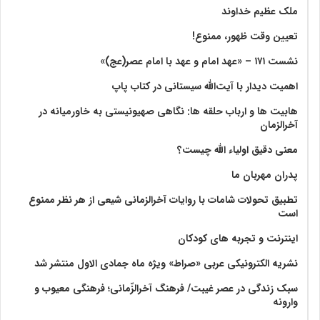
ملک عظیم خداوند
تعیین وقت ظهور، ممنوع!
نشست ۱۷۱ – «عهد امام و عهد با امام عصر(عج)»
اهمیت دیدار با آیت‌الله سیستانی در کتاب پاپ
هابیت ها و ارباب حلقه ها: نگاهی صهیونیستی به خاورمیانه در
آخرالزمان
معنی دقیق اولیاء الله چیست؟
پدران مهربان ما
تطبیق تحولات شامات با روایات آخرالزمانی شیعی از هر نظر ممنوع
است
اینترنت و تجربه های کودکان
نشریه الکترونیکی عربی «صراط» ویژه ماه جمادی الاول منتشر شد
سبک زندگی در عصر غیبت/ فرهنگ آخرالزّمانی؛ فرهنگی معیوب و
وارونه