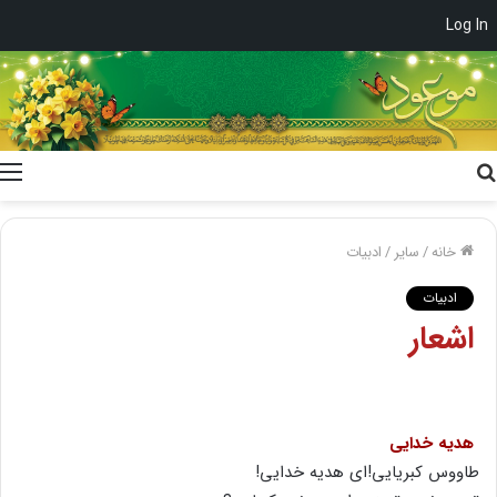
Log In
جستجو
برای
خانه
/
سایر
/
ادبیات
ادبیات
اشعار
هدیه خدایى
طاووس کبریایى!اى هدیه خدایى!