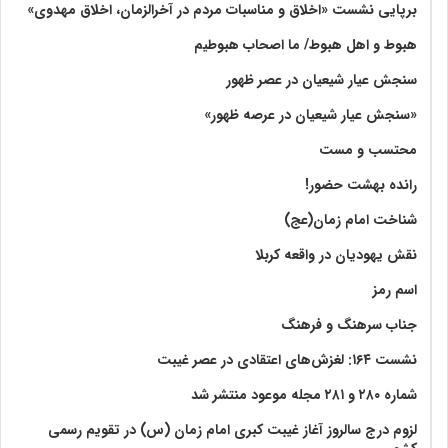
برپایی نشست «اخلاق و مناسبات مردم در آخرالزمان، اخلاق مهدوی»
هبوط و اهل هبوط/ ما اصحاب هبوطیم
سنجش عیار شیعیان در عصر ظهور
«سنجش عیار شیعیان در عرصه ظهور»
محتسب و مست
رانده بهشت‌ حضور!
شناخت امام زمان(عج)
نقش یهودیان در واقعه کربلا
اسم رمز
جناب سرهنگ و فرهنگ
نشست ۱۶۴: لغزش‌های اعتقادی در عصر غیبت
شماره ۲۸۰ و ۲۸۱ مجله موعود منتشر شد
لزوم درج سالروز آغاز غیبت کبری امام زمان (س) در تقویم رسمی