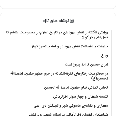
نوشته های تازه
روایتی ناگفته از نقش یهودیان در تاریخ اسلام؛ از مسمومیت هاشم تا
نسل‌کشی در کربلا
حقیقت یا افسانه؟‌ نقش یهود در واقعه جانسوز کربلا
وداع
ایران حسین تا ابد پیروز است
در محکومیت رفتارهای تفرقه‌افکنانه در حرم مطهر حضرت اباعبدالله
الحسین(ع)
تحلیل تمدنی قیام حضرت اباعبدالله الحسین
کنیسه شیطان و چهار سوار آخرالزمانی
معماری و نقشه‌ی ماسونی شهر واشينگتن دی. سی
شباهتهای گفتمان آخر‌الزّمانی در اسلام شیعی و زرتشتی