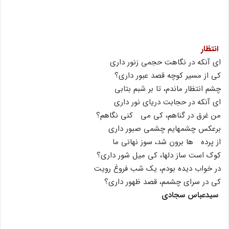
انتظار
اى آنکه در نگاهت حجمى زنور دارى
کى از مسیر کوچه قصد عبور دارى؟
چشم انتظار ماندم، تا بر شبم بتابى
اى آنکه در حجابت دریاى نور دارى
من غرق در گناهم، کى مى کنى نگاهم؟
برعکس چشمهایم چشمى صبور دارى
از پرده ها برون شد، سوز نهانى ما
کوک است ساز دلها، کى میل شور دارى؟
در خواب دیده بودم، یک شب فروغ رویت
کى در سراى چشمم، قصد ظهور دارى؟
سیدعباس سجادى