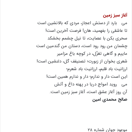
آغاز سبز زمین
مى بارد از دستش اعجاز، مردى که بالانشین است
تا عاشقى را بفهمید، هان! فرصت آخرین است!
سحرى بکن با عصایت، تا نیل چشمم بخشکد
چشمان من رود رود است، دستان من گندمین است
ماییم و گاهى تغزّل، در کوچه باغ مزامیر
شعرى بخوان از زبورت؛ تصنیفف گل، دلنشین است!
ارزانیت باد قلبم، ارزانیت باد شعرم؛
این است دار و ندارم؛ دار و ندارم همین است!
مى روید امواج دریا در پهنه داغ و آتش
آن روز آغاز عشق است، آغاز سبز زمین است.
صالح محمدى امین
موعود جوان شماره ۲۸