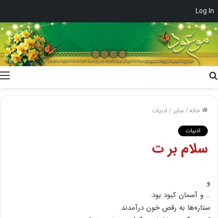
Log In
جستجو
برای
خانه
/
سایر
/
ادبیات
ادبیات
سلام بر ت
و
… و آسمان کبود بود.
ستاره‌ها به رقص خون درآمدند.