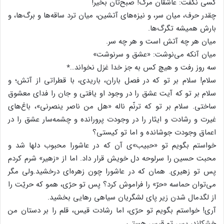
کسی نگفت: عاشقان مرگ! صبح‌تان بخیر!
چقدر حرف، میان سر، و نیزه‌های آتشین، میان ترد ساقه‌ها و برگ‌ها، و
بارش همیشه تگرگ‌ها.
میان هر چه آتش است و هر چه سر.
میان آنکه می‌نوشت: «عشق و سرنوشت»
سه روز رفت و هیچ کس به جز خدا غزل نخواند…٭
سلام! سلام بر تو که در فصل باران، باریدی، با قطراتی از آتش؛ و
سلام بر تو که آیت عشق را در وجود او یافتی و جان را فدای معشوق
ساختی. سلام بر تو که ترنّم ناله «هل من ناصر ینصرنی»، باغ‌های
غیرت و رشادت و ایثار را در وجودت پرورانده و چشمه‌سار عشق را در
اعماق وجودت جوشانده و اما تو کیستی؟
خواستم بگویم تو «حبیب»ی آن که در عاشورا محبوب دلها شد و
محبت حسین را سرلوحه دل خویش قرار داد. اما از «زهیر» شرم کردم
پس تو زهیری. همان که در عاشورا چون زهره‌ای درخشید.ولی مگر
می‌توان حماسه «حرّ» را فراموش کرد؟ پس تو حرّی، همو که حریّت را
از لگدمال شدن زیر پای لشگریان سیاهی رهایی بخشید.
آری! خواستم بگویم تو حرّی، اما رشادت قیس، قلم را بر دستان من
خشکاند، پس تو قیس هستی.