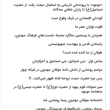
«موعود» با پرونده‌ای تاریخی به استقبال مبعث رفت: از حضرت
اسماعیل(ع) تا پایان خلفای سه‌گانه
کودتای اقتصادی در شرف وقوع است
فلوت نوازان عصر ما
همزمان با بیستمین سالگرد سلسله نشست‌های فرهنگ مهدوی:‌
پایتختی قدس و یهودیت صهیونیستی
طوفان از جا کنده شده است!
بخش اول : بنی اسرائیل، بنی اسماعیل و آخرالزمان
مراسم رونمایی از دانش نامه مولفان مهدوی در شبکه چهار
پس چرا حضرت حجت اروحنا فداه ظهور نمی‌کنند…؟!
سیر تحولات قوم یهود از حضرت نوح(ع) تا حضرت عیسی(ع) در
ماهنامه موعود
دانشنامه مولفان مهدوی رسما رونمایی شد
رویداد رونمایی دایرةالمعارف نویسندگان مهدوی