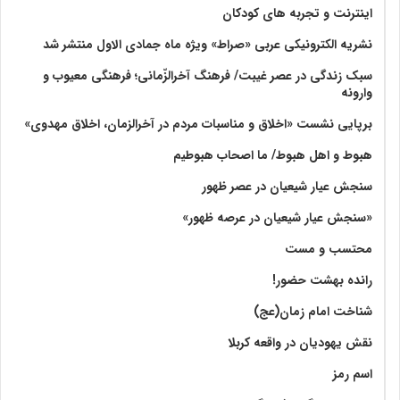
اینترنت و تجربه های کودکان
نشریه الکترونیکی عربی «صراط» ویژه ماه جمادی الاول منتشر شد
سبک زندگی در عصر غیبت/ فرهنگ آخرالزّمانی؛ فرهنگی معیوب و
وارونه
برپایی نشست «اخلاق و مناسبات مردم در آخرالزمان، اخلاق مهدوی»
هبوط و اهل هبوط/ ما اصحاب هبوطیم
سنجش عیار شیعیان در عصر ظهور
«سنجش عیار شیعیان در عرصه ظهور»
محتسب و مست
رانده بهشت‌ حضور!
شناخت امام زمان(عج)
نقش یهودیان در واقعه کربلا
اسم رمز