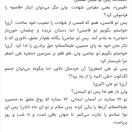
«قیس»، یعنی مقیاس شهادت. ولی مگر می‌توان ایثار «قاسم» را
فراموش کرد؟
پس تو قاسمی، همو که قسمی از شهادت را نصیب خود ساخت. آری!
خواستم بگویم تو قاسمی! اما دستان بریده و چشمان خون‌بار
«عباس» به یادم آمد. پس تو عباسی! یگانه علم‌دار عشق، دلاوری که با
نثار جان خود به پای حسین، علیه‌السلام؛ حق برادری را ادا کرد. آری!
خواستم بگویم تو عباسی ولی علم ظلم بر سرزمین حنجره علی اصغر
مرا شرمسار کرد.
پس تو علی اصغری! آن خردسال دلاور، اما چگونه می‌توان جسم
لگدکوب «علی اکبر» را از یاد برد!؟
آری! تو علی اکبری!
ولی باز هم نه! پس تو کیستی؟
تو ۷۲ ستاره، در آسمان ایمانی. ۷۲ ستاره که روح عشق به حسین،
علیه‌السلام، آن‌ها را یکی کرده. پس سلام بر تو ای ماه تابان! پس ای
تو! سلامم را نثارت می‌کنم. تا جهان باقی است و تا شب و روز
برپاست.