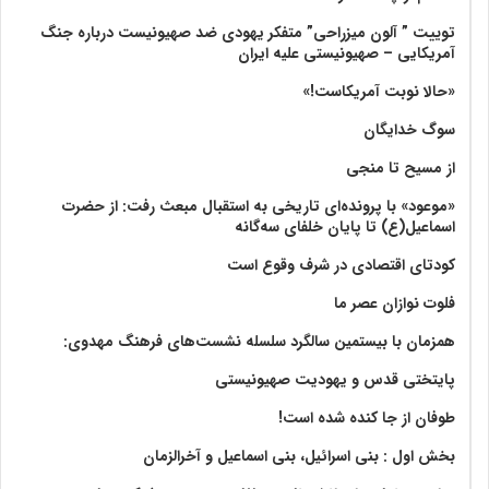
توییت ” آلون میزراحی” متفکر یهودی ضد صهیونیست درباره جنگ
آمریکایی – صهیونیستی علیه ایران
«حالا نوبت آمریکاست!»
سوگ خدایگان
از مسیح تا منجی
«موعود» با پرونده‌ای تاریخی به استقبال مبعث رفت: از حضرت
اسماعیل(ع) تا پایان خلفای سه‌گانه
کودتای اقتصادی در شرف وقوع است
فلوت نوازان عصر ما
همزمان با بیستمین سالگرد سلسله نشست‌های فرهنگ مهدوی:‌
پایتختی قدس و یهودیت صهیونیستی
طوفان از جا کنده شده است!
بخش اول : بنی اسرائیل، بنی اسماعیل و آخرالزمان