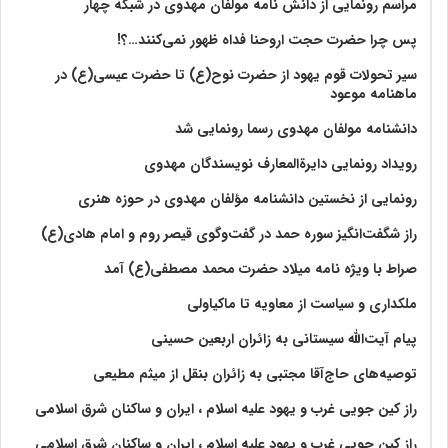
مراسم رونمایی از دانش نامه مولفان مهدوی در شبکه چهار
پس چرا حضرت حجت اروحنا فداه ظهور نمی‌کنند…؟!
سیر تحولات قوم یهود از حضرت نوح(ع) تا حضرت عیسی(ع) در
ماهنامه موعود
دانشنامه مولفان مهدوی رسما رونمایی شد
رویداد رونمایی دایرةالمعارف نویسندگان مهدوی
رونمایی از نخستین دانشنامه مؤلفان مهدوی در حوزه هنری
راز شگفت‌انگیز سوره حمد در گفت‌وگوی قیصر روم و امام هادی(ع)
صراط با ویژه نامه میلاد حضرت محمد مصطفی(ع) آمد
ملکداری و سیاست از معاویه تا ماکیاولی
پیام آیت‌الله سیستانی به زائران اربعین حسینی
توصیه‌های حاج‌آقا مجتبی به زائران بنقل از میثم مطیعی
راز کین جویی غرب و یهود علیه اسلام ، ایران و ساکنان شرق اسلامی
راز کین جویی غرب و یهود علیه اسلام ، ایران و ساکنان شرق اسلامی