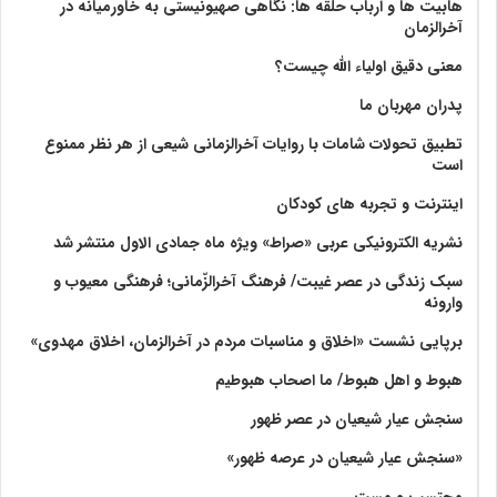
هابیت ها و ارباب حلقه ها: نگاهی صهیونیستی به خاورمیانه در
آخرالزمان
معنی دقیق اولیاء الله چیست؟
پدران مهربان ما
تطبیق تحولات شامات با روایات آخرالزمانی شیعی از هر نظر ممنوع
است
اینترنت و تجربه های کودکان
نشریه الکترونیکی عربی «صراط» ویژه ماه جمادی الاول منتشر شد
سبک زندگی در عصر غیبت/ فرهنگ آخرالزّمانی؛ فرهنگی معیوب و
وارونه
برپایی نشست «اخلاق و مناسبات مردم در آخرالزمان، اخلاق مهدوی»
هبوط و اهل هبوط/ ما اصحاب هبوطیم
سنجش عیار شیعیان در عصر ظهور
«سنجش عیار شیعیان در عرصه ظهور»
محتسب و مست