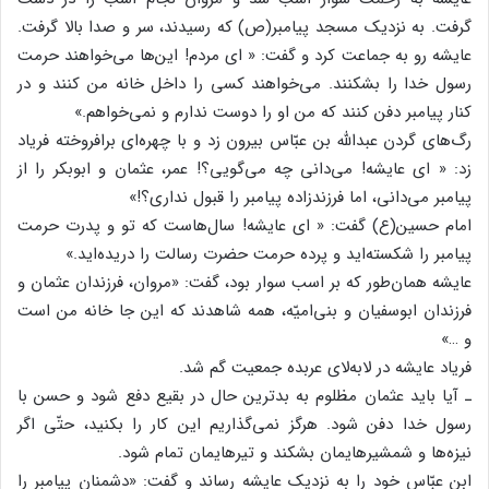
گرفت. به نزدیک مسجد پیامبر(ص) که رسیدند، سر و صدا بالا گرفت.
عایشه رو به جماعت کرد و گفت: « ای مردم! این‌ها می‌خواهند حرمت
رسول خدا را بشکنند. می‌خواهند کسی را داخل خانه من کنند و در
کنار پیامبر دفن کنند که من او را دوست ندارم و نمی‌خواهم.»
رگ‌های گردن عبدالله بن عبّاس بیرون زد و با چهره‌ای برافروخته فریاد
زد: « ای عایشه! می‌دانی چه می‌گویی؟! عمر، عثمان و ابوبکر را از
پیامبر می‌دانی، اما فرزندزاده پیامبر را قبول نداری؟!»
امام حسین(ع) گفت: « ای عایشه! سال‌هاست که تو و پدرت حرمت
پیامبر را شکسته‌اید و پرده حرمت حضرت رسالت را دریده‌اید.»
عایشه همان‌طور که بر اسب سوار بود، گفت: «مروان، فرزندان عثمان و
فرزندان ابوسفیان و بنی‌امیّه، همه شاهدند که این جا خانه من است
و …»
فریاد عایشه در لابه‌لای عربده جمعیت گم شد.
ـ آیا باید عثمان مظلوم به بدترین حال در بقیع دفع شود و حسن با
رسول خدا دفن شود. هرگز نمی‌‌گذاریم این کار را بکنید، حتّی اگر
نیزه‌ها و شمشیرهایمان بشکند و تیرهایمان تمام شود.
ابن عبّاس خود را به نزدیک عایشه رساند و گفت: «دشمنان پیامبر را