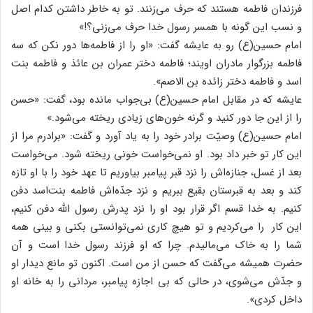
فرزندان فاطمه هستند که حرف می‌زنند. تو به خاطر داشتن کدام اصل
و نسب این گونه با همسر رسول خدا حرف می‌زنی؟!»
امام حسین(ع) رو به عایشه گفت: «او را از فاطمه‌ها دور نکن که سه
فاطمه بزرگوار مادران اویند؛ فاطمه دختر عمران بن عائذ و فاطمه بنت
اسد و فاطمه دختر زائده بن الاصم».
عایشه که در مقابل امام حسین(ع) بی‌جواب مانده بود، گفت: «حسن
را از این جا دور کنید و گرنه خون‌های زیادی ریخته می‌شود.»
امام حسین(ع) وصیّت برادر خود را به یاد آورد و گفت: «برادرم مرا از
این کار تو خبر داد بود. او نمی‌خواست خونی ریخته شود. می‌خواست
بعد از غسل، جنازه‌اش را نزد قبر پیامبر بیاوریم تا عهد خود را با او تازه
کند و بعد به قبرستان بقیع ببریم و نزد جدّه‌اش فاطمه بنت‌اسد دفن
کنیم. به خدا قسم اگر قرار بود او را نزد پدرش رسول الله دفن کنیم،
این کار را می‌کردیم و تو هیچ کاری نمی‌توانستی بکنی و بینی همه
شما را به خاک می‌مالیدم. چرا که او فرزند رسول خدا است و آن
حضرت همیشه می‌گفت که حسن از من است. اکنون تو مانع دیدار او
و جدّش می‌شوی، در حالی که بی اجازه پیامبر، مردانی را به خانه او
داخل کردی».