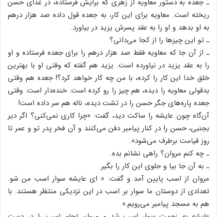
ـ جعده به دستور معاویه از زهری که برایش فرستاده، در غذای حسن
ریخته است. معاویه برای این کار، به جعده قول داده صد هزار درهم
به او بدهد و او را به عقد پسرش یزید در بیاورد.
ـ تو این چیزها را از کجا می‌دانی؟
ـ از آن جا که معاویه فقط صد هزار درهم را برای جعده فرستاده و او
را به عقد یزید در نیاورده است. یزید هم گفته که وقتی او با بهترین
خلق خدا این کار را کرده، با من چه کار خواهد کرد؟! جعده هم وقتی
بدقولی معاویه را دیده، هم چیز را رو کرده است. خنده‌دار است. وقتی
جعده پاره‌های جگر حسن را در تشت دیده، ناله هم سر داده است!
آن‌گاه چون عایشه را ساکت دید، گفت: «چرا کاری نمی‌کنی؟ اگر دیر
بجنبی، حسن را در کنار پیامبر دفن می‌کنند و آن فخر پدر تو و عمر تا
روز قیامت برطرف می‌شود».
ـ چه کنم مروان؟ راهی نشانم بده.
ـ به آن جا بیا و جلوی این کار را بگیر.
مروان از اسب پایین آمد و گفت: « ای عایشه سوار اسب من شو.
تعدادی از دوستان ما سوار بر اسب در این نزدیکی منتظر هستند. با
هم به مسجد پیامبر می‌رویم.»
عایشه به زحمت سوار اسب شد و مروان لجام اسب را در دست