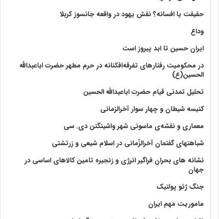
حقیقت یا افسانه؟‌ نقش یهود در واقعه جانسوز کربلا
وداع
ایران حسین تا ابد پیروز است
در محکومیت رفتارهای تفرقه‌افکنانه در حرم مطهر حضرت اباعبدالله
الحسین(ع)
تحلیل تمدنی قیام حضرت اباعبدالله الحسین
کنیسه شیطان و چهار سوار آخرالزمانی
معماری و نقشه‌ی ماسونی شهر واشينگتن دی. سی
شباهتهای گفتمان آخر‌الزّمانی در اسلام شیعی و زرتشتی
نشانه های بحران فراگیر انرژی و زنجیره تامین کالاهای اساسی در
جهان
جنگ ژئو پولتیک
ماموریت مهم ایران