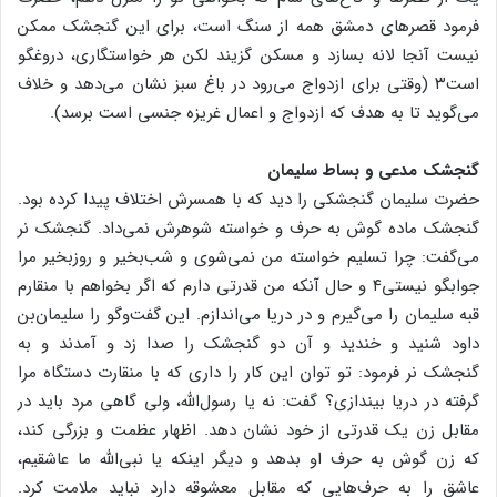
فرمود قصرهای دمشق همه از سنگ است، برای این گنجشک ممکن
نیست آنجا لانه بسازد و مسکن گزیند لکن هر خواستگاری، دروغگو
است۳ (وقتی برای ازدواج می‌رود در باغ سبز نشان می‌دهد و خلاف
می‌گوید تا به هدف که ازدواج و اعمال غریزه جنسی است برسد).
گنجشک مدعی و بساط سلیمان
حضرت سلیمان گنجشکی را دید که با همسرش اختلاف پیدا کرده بود.
گنجشک ماده گوش به حرف و خواسته شوهرش نمی‌داد. گنجشک نر
می‌گفت: چرا تسلیم خواسته من نمی‌شوی و شب‌بخیر و روزبخیر مرا
جوابگو نیستی۴ و حال آنکه من قدرتی دارم که اگر بخواهم با منقارم
قبه سلیمان را می‌گیرم و در دریا می‌اندازم. این گفت‌وگو را سلیمان‌بن
داود شنید و خندید و آن دو گنجشک را صدا زد و آمدند و به
گنجشک نر فرمود: تو توان این کار را داری که با منقارت دستگاه مرا
گرفته در دریا بیندازی؟ گفت: نه یا رسول‌الله، ولی گاهی مرد باید در
مقابل زن یک قدرتی از خود نشان دهد. اظهار عظمت و بزرگی کند،
که زن گوش به حرف او بدهد و دیگر اینکه یا نبی‌الله ما عاشقیم،
عاشق را به حرف‌هایی که مقابل معشوقه دارد نباید ملامت کرد.