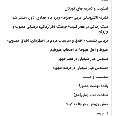
اینترنت و تجربه های کودکان
نشریه الکترونیکی عربی «صراط» ویژه ماه جمادی الاول منتشر شد
سبک زندگی در عصر غیبت/ فرهنگ آخرالزّمانی؛ فرهنگی معیوب و
وارونه
برپایی نشست «اخلاق و مناسبات مردم در آخرالزمان، اخلاق مهدوی»
هبوط و اهل هبوط/ ما اصحاب هبوطیم
سنجش عیار شیعیان در عصر ظهور
«سنجش عیار شیعیان در عرصه ظهور»
محتسب و مست
رانده بهشت‌ حضور!
شناخت امام زمان(عج)
نقش یهودیان در واقعه کربلا
اسم رمز