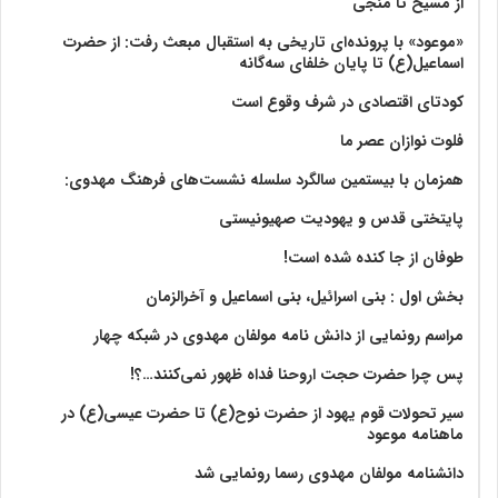
از مسیح تا منجی
«موعود» با پرونده‌ای تاریخی به استقبال مبعث رفت: از حضرت
اسماعیل(ع) تا پایان خلفای سه‌گانه
کودتای اقتصادی در شرف وقوع است
فلوت نوازان عصر ما
همزمان با بیستمین سالگرد سلسله نشست‌های فرهنگ مهدوی:‌
پایتختی قدس و یهودیت صهیونیستی
طوفان از جا کنده شده است!
بخش اول : بنی اسرائیل، بنی اسماعیل و آخرالزمان
مراسم رونمایی از دانش نامه مولفان مهدوی در شبکه چهار
پس چرا حضرت حجت اروحنا فداه ظهور نمی‌کنند…؟!
سیر تحولات قوم یهود از حضرت نوح(ع) تا حضرت عیسی(ع) در
ماهنامه موعود
دانشنامه مولفان مهدوی رسما رونمایی شد