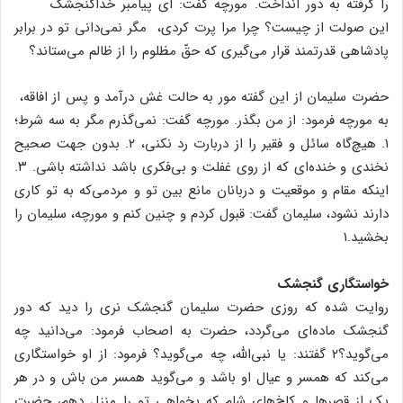
را گرفته به دور انداخت. مورچه گفت: ای پیامبر خدا
این صولت از چیست؟ چرا مرا پرت کردی، ‌ مگر نمی‌دانی تو در برابر
پادشاهی قدرتمند قرار می‌گیری که حقّ مظلوم را از ظالم می‌ستاند؟
حضرت سلیمان از این گفته مور به حالت غش درآمد و پس از افاقه، ‌
به مورچه فرمود: از من بگذر. مورچه گفت: نمی‌گذرم مگر به سه شرط؛
۱. هیچ‌گاه سائل و فقیر را از دربارت رد نکنی، ۲. بدون جهت صحیح
نخندی و خنده‌ای که از روی غفلت و بی‌فکری باشد نداشته باشی. ۳.
اینکه مقام و موقعیت و دربانان مانع بین تو و مردمی‌که به تو کاری
دارند نشود، سلیمان گفت: قبول کردم و چنین کنم و مورچه، سلیمان را
بخشید.۱
خواستگاری گنجشک
روایت شده که روزی حضرت سلیمان گنجشک نری را دید که دور
گنجشک ماده‌ای می‌گردد، حضرت به اصحاب فرمود: می‌دانید چه
می‌گوید؟۲ گفتند: یا نبی‌الله، چه می‌گوید؟ فرمود: از او خواستگاری
می‌کند که همسر و عیال او باشد و می‌گوید همسر من باش و در هر
یک از قصرها و کاخ‌های شام که بخواهی تو را منزل دهم، حضرت