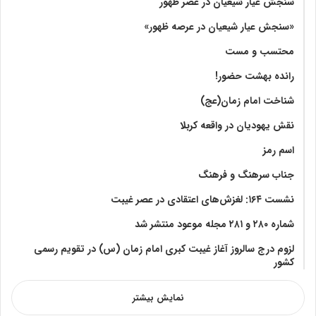
سنجش عیار شیعیان در عصر ظهور
«سنجش عیار شیعیان در عرصه ظهور»
محتسب و مست
رانده بهشت‌ حضور!
شناخت امام زمان(عج)
نقش یهودیان در واقعه کربلا
اسم رمز
جناب سرهنگ و فرهنگ
نشست ۱۶۴: لغزش‌های اعتقادی در عصر غیبت
شماره ۲۸۰ و ۲۸۱ مجله موعود منتشر شد
لزوم درج سالروز آغاز غیبت کبری امام زمان (س) در تقویم رسمی
کشور
نمایش بیشتر