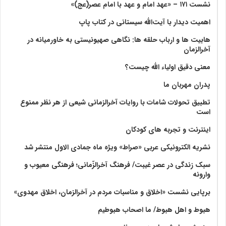
نشست ۱۷۱ – «عهد امام و عهد با امام عصر(عج)»
اهمیت دیدار با آیت‌الله سیستانی در کتاب پاپ
هابیت ها و ارباب حلقه ها: نگاهی صهیونیستی به خاورمیانه در
آخرالزمان
معنی دقیق اولیاء الله چیست؟
پدران مهربان ما
تطبیق تحولات شامات با روایات آخرالزمانی شیعی از هر نظر ممنوع
است
اینترنت و تجربه های کودکان
نشریه الکترونیکی عربی «صراط» ویژه ماه جمادی الاول منتشر شد
سبک زندگی در عصر غیبت/ فرهنگ آخرالزّمانی؛ فرهنگی معیوب و
وارونه
برپایی نشست «اخلاق و مناسبات مردم در آخرالزمان، اخلاق مهدوی»
هبوط و اهل هبوط/ ما اصحاب هبوطیم