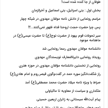
طوفان از جا کنده شده است!
بخش اول : بنی اسرائیل، بنی اسماعیل و آخرالزمان
مراسم رونمایی از دانش نامه مولفان مهدوی در شبکه چهار
پس چرا حضرت حجت اروحنا فداه ظهور نمی‌کنند…؟!
سیر تحولات قوم یهود از حضرت نوح(ع) تا حضرت عیسی(ع) در
ماهنامه موعود
دانشنامه مولفان مهدوی رسما رونمایی شد
رویداد رونمایی دایرةالمعارف نویسندگان مهدوی
رونمایی از نخستین دانشنامه مؤلفان مهدوی در حوزه هنری
راز شگفت‌انگیز سوره حمد در گفت‌وگوی قیصر روم و امام هادی(ع)
صراط با ویژه نامه میلاد حضرت محمد مصطفی(ع) آمد
ملکداری و سیاست از معاویه تا ماکیاولی
پیام آیت‌الله سیستانی به زائران اربعین حسینی
توصیه‌های حاج‌آقا مجتبی به زائران بنقل از میثم مطیعی