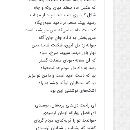
گذشت یازده، امشب شب دوازده است
که عکس ماه بیفتد میان برکه و چاه
شلالِ گیسوی شب شد سپید از مهتاب
رسید پیک سحر، بر دمید صبح پگاه
کجاست ماه تمامی‌که عین خورشید است
سروربخش به ناگاه جانِ جان‌آگاه
جوانه زد دل آیین، شکفت شاخه دین
بهار باور مردم، سپید، سرخ، سیاه
که آن سلاله خوبان معدَلَت گستر
رسد به داد دل مردم عدالت‌خواه
بیا که دست امید است و دامن تو عزیز
بیا که منتظران تواَند چشم به راه
اشک‌های نوشتنی این بود
ای راحت دل‌های پریشان، نرسیدی
ای فصل بهارانه ایمان نرسیدی
خواندند تو را گریه‌کنان، مردم گریان
گفتند که بشتاب و شتابان نرسیدی