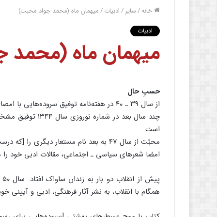
خانه
/
سایر
/
ادبیات
/
میهمان ماه (محمد جواد محبت)
ادبیات
میهمان ماه (محمد ج
حسبِ حال
از سال ۳۹ ـ ۴۰ در هفته‌نامه توفیق سروده‌هایی با امضای م. آدمیرزاد و… چاپ می‌شد.
چند سال بعد در شم
است.
محبّت از سال ۴۷ به بعد نام مستعار دیگری را
امضا شعرهای سیاسی ـ اجتماعی، مقالات ادبی خود را م
همگام با انقلاب، به نشر آثار فرهنگی، ادبی و آیینی خ
کتاب با موج عسطرهای بهشتی [سروده‌هایی برای رسول