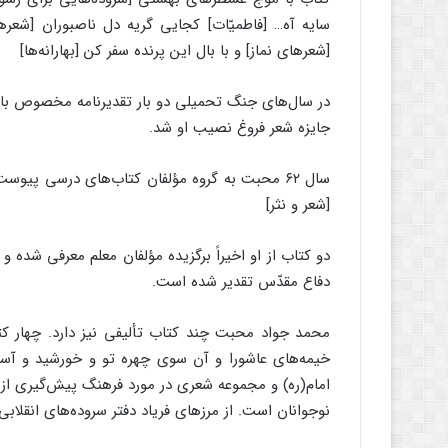
سایه آه… [فاطمیّات] کجایی گریه دل ناصبوران [شع
[شعرهای نماز] و با بال این پرنده سفر کن [بهارانه‌ها]
جایزه شعر فروغ نصیب او شد.
سال ۶۲ محبت به گروه مؤلفان کتاب‌های درسی پیوس
[شعر و نثر]
دو کتاب از او اخیراً برگزیده مؤلفان معلم معرفی شده 
دفاع مقدّس تقدیر شده است.
محمد جواد محبت چند کتاب تألیفی نیز دارد. چهار کت
خیمه‌های عاشورا و آن سوی چهره تو و خورشید و آس
امام(ره) و مجموعه شعری در مورد فرهنگ پیش‌گیری از اع
نوجوانان است. از مرزهای فریاد دفتر سروده‌های انقلاب