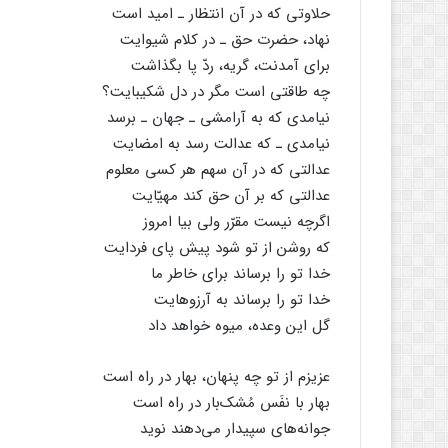
حلاوتی که در آن انتظار ـ امید است
نهاد، حضرت حق ـ در کلام شیوایت
برای آمدنت، گریه، ردّ پا بگذاشت
چه طاقتی است مگر در دل شکیبایت؟
نیامدی که به آرامشی ـ جهان ـ برسد
نیامدی ـ که عدالت رسد به امضایت
عدالتی که در آن سهم هر کسی معلوم
عدالتی که بر آن حق کند مهیّایت
اگرچه نیست مقرّر ولی بیا امروز
که روشن از تو شود پیش پای فردایت
خدا تو را برساند برای خاطر ما
خدا تو را برساند به آرزوهایت
گل این وعده، میوه خواهد داد
عزیزم از تو چه پنهان، بهار در راه است
بهار با نفَس مُشک‌بار در راه است
جوانه‌های سپیدار می‌دهند نوید