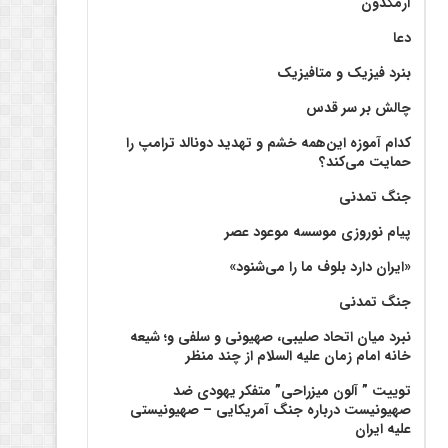
آرمگدون
دعا
بنرد فیزیک و متافیزیک
چالش بر سر قدس
کدام آموزه این‌همه خشم و تهدید دونالد ترامپ را
حمایت می‌کند؟
جنگ تمدنی
پیام نوروزی موسسه موعود عصر
«ایران دارد بلوف ما را می‌شنود»
جنگ تمدنی
نبرد میان اتحاد صلیبی، صهیونی و سلفی و؛ شیعه
خانه امام زمان علیه السلام از چند منظر
توییت ” آلون میزراحی” متفکر یهودی ضد
صهیونیست درباره جنگ آمریکایی – صهیونیستی
علیه ایران