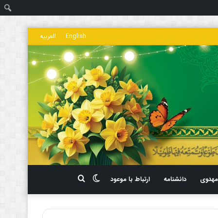
ج
English
العربیه
تغییر
جستجو
هدوی
دانشنامه
ارتباط با موعود
پوسته
برای