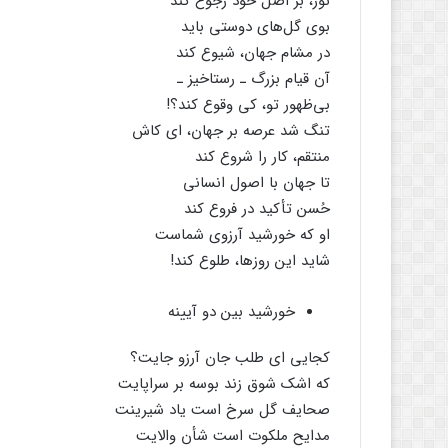
نور، بر اصل خود رجوع کند
بوی گل‌های دوستی باید
در مشام جهان، شیوع کند
آن قیام بزرگ ـ رستاخیز ـ
بی‌ظهور تو، کی وقوع کند؟!
تنگ شد عرصه بر جهان، ای کاش
منتقم، کار را شروع کند
تا جهان با اصول انسانی
حُسن تأکید در فروع کند
او که خورشید آرزوی شماست
شاید این روزها، طلوع کند!
خورشید بین دو آیینه
کجایی ای طلب جان آرزو جایت؟
که اشک شوق زند بوسه بر سراپایت
صحایف گل سرخ است یاد شیرینت
مدایح ملکوت است شأن والایت