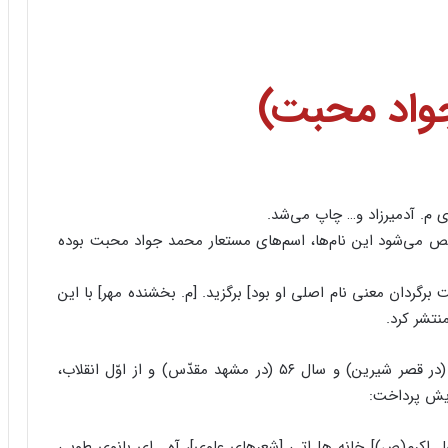
واد محبت)
اره نوروزی سال ۱۳۴۴ توفیق مشخص می‌شود این نام‌ها، اسم‌های مستعار محمد جواد محبت بوده
 [که درست برگردان معنی نام اصلی او بود] برگزید. [م. بخشنده مهر] با این
نتشر کرد.
پیش از انقلاب دو بار به زندان ساواک افتاد. سال ۵۰ (در قصر شیرین) و سال ۵۶ (در مشهد مقدّس) و از اوّل انقلاب،
ویش پرداخت:
 اکرم(ص)] خانه هل‌اتی [شعرهای علوی]، آه… ای بانوی طوبی