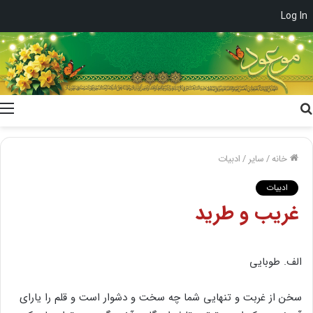
Log In
جستجو
برای
خانه
/
سایر
/
ادبیات
ادبیات
غریب و طرید
الف. طوبایى
سخن از غربت و تنهایى شما چه سخت و دشوار است و قلم را یاراى