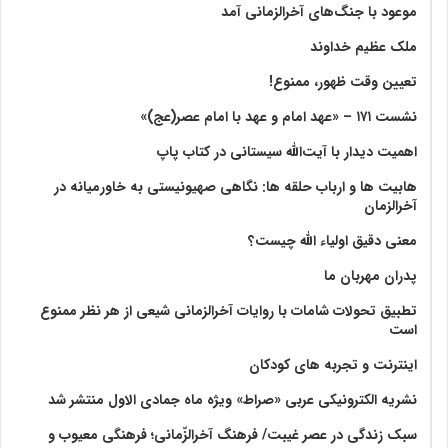
موعود با جنگ‌های آخرالزمانی آمد
ملک عظیم خداوند
تعیین وقت ظهور، ممنوع!
نشست ۱۷۱ – «عهد امام و عهد با امام عصر(عج)»
اهمیت دیدار با آیت‌الله سیستانی در کتاب پاپ
هابیت ها و ارباب حلقه ها: نگاهی صهیونیستی به خاورمیانه در
آخرالزمان
معنی دقیق اولیاء الله چیست؟
پدران مهربان ما
تطبیق تحولات شامات با روایات آخرالزمانی شیعی از هر نظر ممنوع
است
اینترنت و تجربه های کودکان
نشریه الکترونیکی عربی «صراط» ویژه ماه جمادی الاول منتشر شد
سبک زندگی در عصر غیبت/ فرهنگ آخرالزّمانی؛ فرهنگی معیوب و