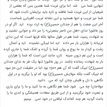
تنهایى شما مى شد. اما براى غربت شما همین بس که بعضى از
شیعیان از این غربت شما غافلند و تازه باید برایشان ثابت شود که
شما نیز غریب و تنها هستید و این نشانه غریب الغربایى شماست.
آخر این صفت را هم از جدتان حسین(ع) به ارث برده اید. اگر او در
روز عاشورا نداى »هل من ناصر ینصرنى« را سر داد و جوابى نشنید و
به شهادت رسید، شما هم در طول سالها بلکه قرنها است که این نداى
غریبانه را هزاران بار سر داده اید اما لبیکى نشنیده اید و اعمال
زشت و کردار بد ما روح و روان شما را آزرده و اشک شما را جارى کرده
است و این غم درون سینه تان، مانند این است که شما را هزاران
بار به شهادت رسانده باشند. در روز عاشورا تنها یک نفر به نداى جدتان
حسین(ع) لبیک گفت که آن هم »حرّ« بود اما در حقیقت این حرّ نبود
که لبیک گفت بلکه مولایش حسین(ع) بود که او را برگزید و در اول
نگاهى با دل و قلبش چنان کرد که مى دانید.
مولاجان! چه مى شود شما هم نگاهى به ما کنید و ما را براى یارى
و نصرت خود برگزینید و از این طریق سعادت همیشگى و ابدى ما را
باعث گردید هر چند که‌اندک لیاقتى در خود نمى بینیم.