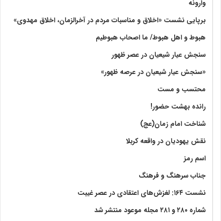
وارونه
برپایی نشست «اخلاق و مناسبات مردم در آخرالزمان، اخلاق مهدوی»
هبوط و اهل هبوط/ ما اصحاب هبوطیم
سنجش عیار شیعیان در عصر ظهور
«سنجش عیار شیعیان در عرصه ظهور»
محتسب و مست
رانده بهشت‌ حضور!
شناخت امام زمان(عج)
نقش یهودیان در واقعه کربلا
اسم رمز
جناب سرهنگ و فرهنگ
نشست ۱۶۴: لغزش‌های اعتقادی در عصر غیبت
شماره ۲۸۰ و ۲۸۱ مجله موعود منتشر شد