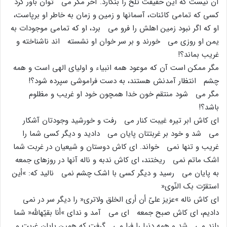
آن نیست که این حقیقت تلخ را بنگارد. آخر مگر مى توان باور کرد
کسى که تمامى کائنات، آسمانها و زمین و زمان به خاطر او برپاست،
او که اگر نبود زمین اهلش را فرو مى برد، او که تمامى موجودات به
یمن او روزى مى خورند و بر سر خوان او نشسته اند ناشناخته و
غریب بماند؟!
مگر ممکن است آن که موعود همه انبیاء و اولیاى الهى است و همه
چشم انتظار آمدنش هستند، به دست فراموشى سپرده شود؟!
مگر مى شود منتقم خون خدا همچون خود او غریب و مظلوم
باشد؟!
اى کاش ابر تیره غیبت کنار مى رفت و خورشید وجودتان آشکار
مى شد و خود بر غربتتان پایان مى دادید و دیگر کسى شما را
غریب و تنها نمى خواند. اى کاش دوستان و شیعیان در غربت شما
اشک ماتم نمى ریختند، اى کاش ندبه و ناله آنها در روزهاى جمعه
به پایان مى رسید و دیگر کسى با اشک چشم نمى نالید که: »أین
استقرّت بک النّوى«
اى کاش ناله »عزیز علىّ أن أرى الخلق ولاترى« را دیگر سر در نمى
دادیم، اى کاش صبح جمعه اى مى آمد و نداى »أنا بقیّهاللَّه« شما
بلند مى شد و همه دنیا را فرا مى گرفت که همین پایان غربت و