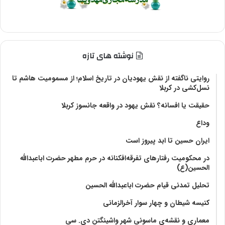
نوشته های تازه
روایتی ناگفته از نقش یهودیان در تاریخ اسلام؛ از مسمومیت هاشم تا
نسل‌کشی در کربلا
حقیقت یا افسانه؟‌ نقش یهود در واقعه جانسوز کربلا
وداع
ایران حسین تا ابد پیروز است
در محکومیت رفتارهای تفرقه‌افکنانه در حرم مطهر حضرت اباعبدالله
الحسین(ع)
تحلیل تمدنی قیام حضرت اباعبدالله الحسین
کنیسه شیطان و چهار سوار آخرالزمانی
معماری و نقشه‌ی ماسونی شهر واشينگتن دی. سی