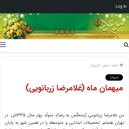
Log In
جستجو
برای
خانه
/
سایر
/
ادبیات
ادبیات
میهمان ماه (غلامرضا زربانویی)
من غلامرضا زربانویی (متخلّص به رضا)، متولّد بهار سال ۱۳۳۵ش. در
تهران هستم. تحصیلات ابتدایی و متوسطه را در همین شهر به پایان