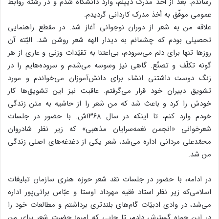
رساندم. بعد از أخذ مدرک دیپلم، وارد دانشگاه شدم و در رشته روابط
عمومی موفّق به أخذ مدرک کاردانی گردیدم.
علاقه من به شعر از دوران نوجوانی آغاز شد. در مقطع راهنمایی
تحصیلی بودم که چشمانم به دیدار الهه شعر روشن شد. البّته آن
روزها تنها برای دلم می‌سرودم، بی‌اعتنا به تقیّدات وزنی و عاری از هر
گونه تکلّف و تصنّع. گاهی نیز وسوسه می‌شدم و سروده‌هایم را در
زنگ دوست داشتنی انشاء برای دانش‌آموزان می‌خواندم و مورد
تشویق دبیران خود قرار می‌گرفتم. عاقبت نیز این تشویق‌ها کار
خودش را کرد و باعث شد که من شعر را از حاشیه به متن زندگی
خودم وارد کنم، تا اینکه در سال ۱۳۶۸ش. با حضور در جلسات
شعرخوانی «انجمن نغمه‌سرایان مذهبی» که زیر نظر شادروان
محمّدعلی مردانی اداره می‌شد، شعر یکی از دغدغه‌های اصلی زندگی
من شد.
در ادامه، با حضور در جلسات نقد شعر حوزه هنری سازمان تبلیغات
اسلامی‌که زیر نظر استاد فقیه مهرداد اوستا و عبّاس براتی‌پور اداره
می‌شد، در وادی ادبیّات گام‌های بلندتری برداشتم و مطالعات خود را
در این حوزه گسترش دادم، تا جایی که امروز حضرت شعر برای من