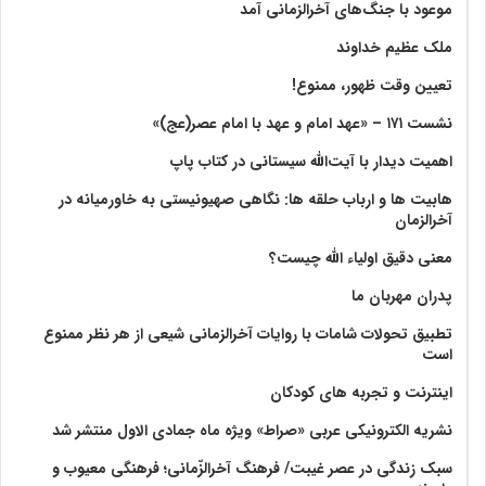
موعود با جنگ‌های آخرالزمانی آمد
ملک عظیم خداوند
تعیین وقت ظهور، ممنوع!
نشست ۱۷۱ – «عهد امام و عهد با امام عصر(عج)»
اهمیت دیدار با آیت‌الله سیستانی در کتاب پاپ
هابیت ها و ارباب حلقه ها: نگاهی صهیونیستی به خاورمیانه در
آخرالزمان
معنی دقیق اولیاء الله چیست؟
پدران مهربان ما
تطبیق تحولات شامات با روایات آخرالزمانی شیعی از هر نظر ممنوع
است
اینترنت و تجربه های کودکان
نشریه الکترونیکی عربی «صراط» ویژه ماه جمادی الاول منتشر شد
سبک زندگی در عصر غیبت/ فرهنگ آخرالزّمانی؛ فرهنگی معیوب و