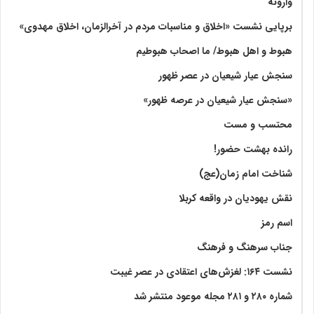
وارونه
برپایی نشست «اخلاق و مناسبات مردم در آخرالزمان، اخلاق مهدوی»
هبوط و اهل هبوط/ ما اصحاب هبوطیم
سنجش عیار شیعیان در عصر ظهور
«سنجش عیار شیعیان در عرصه ظهور»
محتسب و مست
رانده بهشت‌ حضور!
شناخت امام زمان(عج)
نقش یهودیان در واقعه کربلا
اسم رمز
جناب سرهنگ و فرهنگ
نشست ۱۶۴: لغزش‌های اعتقادی در عصر غیبت
شماره ۲۸۰ و ۲۸۱ مجله موعود منتشر شد