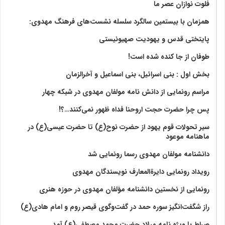
فلوت نوازان عصر ما
همزمان با بیستمین سالگرد سلسله نشست‌های فرهنگ مهدوی:‌
پایتختی قدس و یهودیت صهیونیستی
طوفان از جا کنده شده است!
بخش اول : بنی اسرائیل، بنی اسماعیل و آخرالزمان
مراسم رونمایی از دانش نامه مولفان مهدوی در شبکه چهار
پس چرا حضرت حجت اروحنا فداه ظهور نمی‌کنند…؟!
سیر تحولات قوم یهود از حضرت نوح(ع) تا حضرت عیسی(ع) در
ماهنامه موعود
دانشنامه مولفان مهدوی رسما رونمایی شد
رویداد رونمایی دایرةالمعارف نویسندگان مهدوی
رونمایی از نخستین دانشنامه مؤلفان مهدوی در حوزه هنری
راز شگفت‌انگیز سوره حمد در گفت‌وگوی قیصر روم و امام هادی(ع)
صراط با ویژه نامه میلاد حضرت محمد مصطفی(ع) آمد