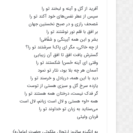
آفرید از گل و آینه و لبخند تو را
سپس از عطر نفس‌های خود آکند تو را
مُصحف رازی و در صبح نخستین جهان
بر افق با قلم نور نوشتند تو را
بشر و این همه آیینگی و شفّافی!
از چه خاکی، مگر ای پاک! سرشتند تو را؟
گسترش یافت افق تا افق آن زیبایی
وقتی ای آینه حُسن! شکستند تو را
آسمان هر چه بلا بود، نثار تو نمود
دید با این همه، دریادل و خرسند تو را
یازده سرخ گل و سبزی هستی از توست
گر فدک نیست، درختان همه هستند تو را
همه «او» هستی و لال است زبانم، لال است
می‌ستاید به زبان تو خداوند تو را
قربان ولیئی
به انگیزه سالروز ارتحال ملکوتی حضرت امام(ره):