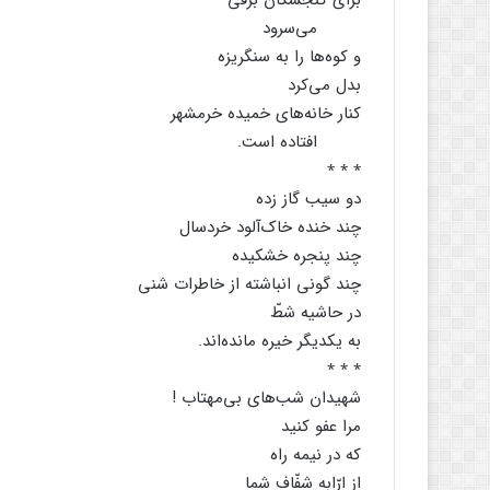
برای گنجشگان برفی
می‌سرود
و کوه‌ها را به سنگریزه
بدل می‌کرد
کنار خانه‌های خمیده خرمشهر
افتاده است.
٭ ٭ ٭
دو سیب گاز زده
چند خنده خاک‌آلود خردسال
چند پنجره خشکیده
چند گونی انباشته از خاطرات شنی
در حاشیه شطّ
به یکدیگر خیره مانده‌اند.
٭ ٭ ٭
شهیدان شب‌های بی‌مهتاب !
مرا عفو کنید
که در نیمه راه
از ارّابه شفّاف شما