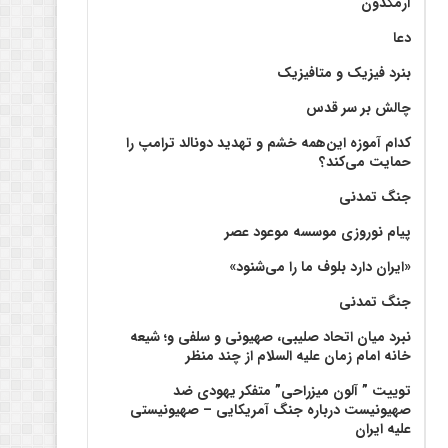
آرمگدون
دعا
بنرد فیزیک و متافیزیک
چالش بر سر قدس
کدام آموزه این‌همه خشم و تهدید دونالد ترامپ را
حمایت می‌کند؟
جنگ تمدنی
پیام نوروزی موسسه موعود عصر
«ایران دارد بلوف ما را می‌شنود»
جنگ تمدنی
نبرد میان اتحاد صلیبی، صهیونی و سلفی و؛ شیعه
خانه امام زمان علیه السلام از چند منظر
توییت ” آلون میزراحی” متفکر یهودی ضد
صهیونیست درباره جنگ آمریکایی – صهیونیستی
علیه ایران