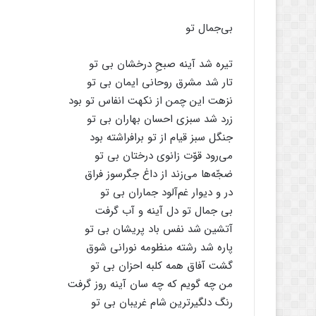
بی‌جمال تو
تیره شد آینه صبحِ درخشان بی تو
تار شد مشرق روحانی ایمان بی تو
نزهت این چمن از نکهت انفاس تو بود
زرد شد سبزی احسان بهاران بی تو
جنگل سبز قیام از تو برافراشته بود
می‌رود قوّت زانوی درختان بی تو
ضجّه‌ها می‌زند از داغ جگرسوز فراق
در و دیوار غم‌آلود جماران بی تو
بی جمال تو دل آینه و آب گرفت
آتشین شد نفس باد پریشان بی تو
پاره شد رشته منظومه نورانی شوق
گشت آفاق همه کلبه احزان بی تو
من چه گویم که چه سان آینه روز گرفت
رنگ دلگیرترین شام غریبان بی تو