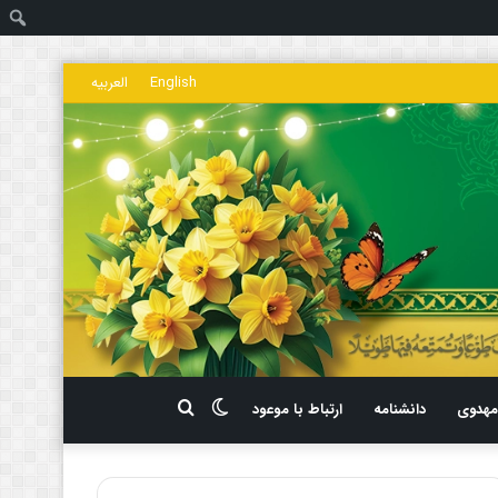
ج
English
العربیه
تغییر
جستجو
هدوی
دانشنامه
ارتباط با موعود
پوسته
برای