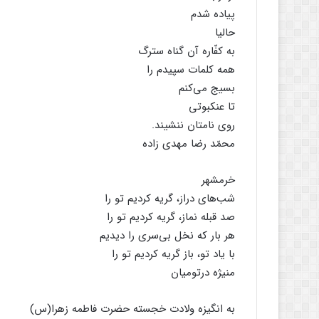
پیاده شدم
حالیا
به کفّاره آن گناه سترگ
همه کلمات سپیدم را
بسیج می‌کنم
تا عنکبوتی
روی نامتان ننشیند.
محمّد رضا مهدی زاده
خرمشهر
شب‌های دراز، گریه کردیم تو را
صد قبله نماز، گریه کردیم تو را
هر بار که نخل بی‌سری را دیدیم
با یاد تو، باز گریه کردیم تو را
منیژه درتومیان
به انگیزه ولادت خجسته حضرت فاطمه زهرا(س)