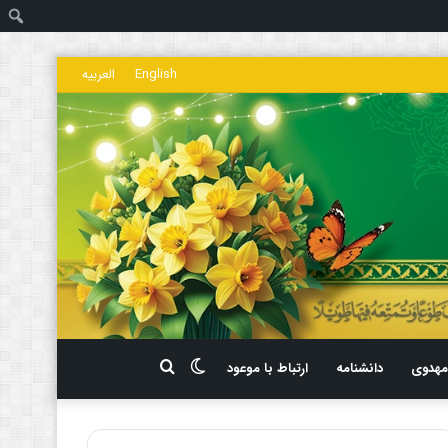
ج
English
العربیه
تغییر
جستجو
هدوی
دانشنامه
ارتباط با موعود
پوسته
برای