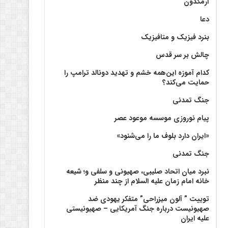
آرمگدون
دعا
بنرد فیزیک و متافیزیک
چالش بر سر قدس
کدام آموزه این‌همه خشم و تهدید دونالد ترامپ را
حمایت می‌کند؟
جنگ تمدنی
پیام نوروزی موسسه موعود عصر
«ایران دارد بلوف ما را می‌شنود»
جنگ تمدنی
نبرد میان اتحاد صلیبی، صهیونی و سلفی و؛ شیعه
خانه امام زمان علیه السلام از چند منظر
توییت ” آلون میزراحی” متفکر یهودی ضد
صهیونیست درباره جنگ آمریکایی – صهیونیستی
علیه ایران