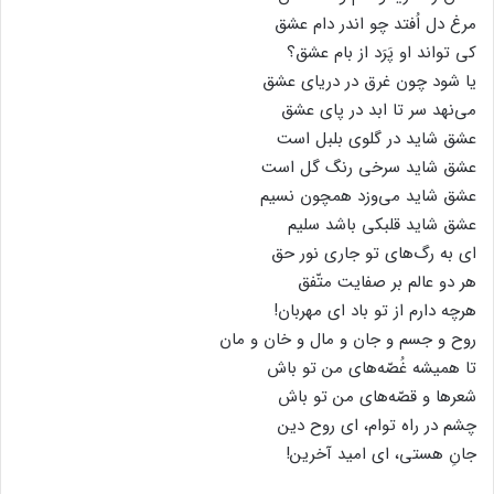
مرغ دل اُفتد چو اندر دام عشق
کی تواند او پَرَد از بام عشق؟
یا شود چون غرق در دریای عشق
می‌نهد سر تا ابد در پای عشق
عشق شاید در گلوی بلبل است
عشق شاید سرخی رنگ گل است
عشق شاید می‌وزد همچون نسیم
عشق شاید قلبکی باشد سلیم
ای به رگ‌های تو جاری نور حق
هر دو عالم بر صفایت متّفق
هرچه دارم از تو باد ای مهربان!
روح و جسم و جان و مال و خان و مان
تا همیشه غُصّه‌های من تو باش
شعرها و قصّه‌های من تو باش
چشم در راه توام، ای روح دین
جانِ هستی، ای امید آخرین!