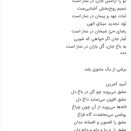
تو را آرامش جان، در نماز است
نسیم روح‌بخش آشنایی‌ست
ثبات عهد و پیمان در نماز است
بُوَد تجدید میثاق الهی
رضای حیّ سُبحان در نماز است
غُبار جان اگر خواهی که شویی
به باغ جان، گُل باران در نماز است
٭٭٭
برشی از یک مثنوی بلند:
اُمید آخرین
عشق می‌روید چو گل در باغ دل
عشق افزون می‌‌نماید داغ دل
لاله‌ها می‌روید از آن چون چراغ
روشنی می‌بخشدت گاه فراغ
عشق را افسون و افسانه مدان
عشق را دریا و دام و دانه دان