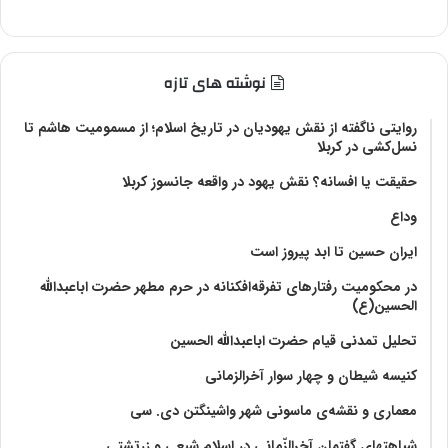
نوشته های تازه
روایتی ناگفته از نقش یهودیان در تاریخ اسلام؛ از مسمومیت هاشم تا
نسل‌کشی در کربلا
حقیقت یا افسانه؟‌ نقش یهود در واقعه جانسوز کربلا
وداع
ایران حسین تا ابد پیروز است
در محکومیت رفتارهای تفرقه‌افکنانه در حرم مطهر حضرت اباعبدالله
الحسین(ع)
تحلیل تمدنی قیام حضرت اباعبدالله الحسین
کنیسه شیطان و چهار سوار آخرالزمانی
معماری و نقشه‌ی ماسونی شهر واشينگتن دی. سی
شباهتهای گفتمان آخر‌الزّمانی در اسلام شیعی و زرتشتی