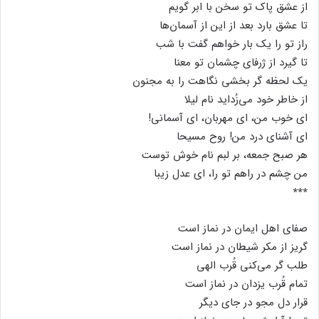
از عشق پاک تو سخن با ابر گویم
تا عشق بارد بعد از این از آسمان‌ها
راز تو را یک بار خواهم گفت با شب
تا گیرد از ژرفای چشمان تو معنا
یک لحظه گر بخشی نگاهت را به مجنون
از خاطر خود می‌زُداید نام لیلا
ای خوب من، ای مهربان، ای آسمانی!
ای آشنای درد من! روح مسیحا
هر صبح جمعه، بر لبم نام خوش توست
من چشم در راهم تو را، ای عدل زیبا
٭٭٭
صفای اهل ایمان در نماز است
گریز از مکر شیطان در نماز است
طلب گر می‌کنی قُرب الهی
تمام قُرب یزدان در نماز است
قرار دل مجو در جای دیگر