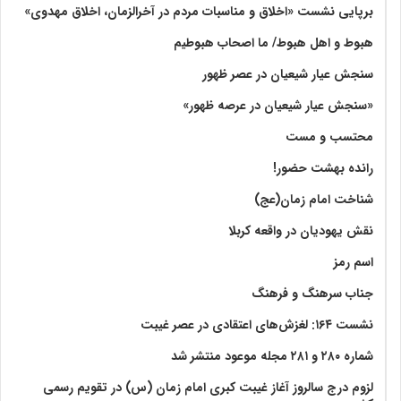
برپایی نشست «اخلاق و مناسبات مردم در آخرالزمان، اخلاق مهدوی»
هبوط و اهل هبوط/ ما اصحاب هبوطیم
سنجش عیار شیعیان در عصر ظهور
«سنجش عیار شیعیان در عرصه ظهور»
محتسب و مست
رانده بهشت‌ حضور!
شناخت امام زمان(عج)
نقش یهودیان در واقعه کربلا
اسم رمز
جناب سرهنگ و فرهنگ
نشست ۱۶۴: لغزش‌های اعتقادی در عصر غیبت
شماره ۲۸۰ و ۲۸۱ مجله موعود منتشر شد
لزوم درج سالروز آغاز غیبت کبری امام زمان (س) در تقویم رسمی