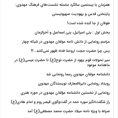
همزمان با بیستمین سالگرد سلسله نشست‌های فرهنگ مهدوی:‌
پایتختی قدس و یهودیت صهیونیستی
طوفان از جا کنده شده است!
بخش اول : بنی اسرائیل، بنی اسماعیل و آخرالزمان
مراسم رونمایی از دانش نامه مولفان مهدوی در شبکه چهار
پس چرا حضرت حجت اروحنا فداه ظهور نمی‌کنند…؟!
سیر تحولات قوم یهود از حضرت نوح(ع) تا حضرت عیسی(ع) در
ماهنامه موعود
دانشنامه مولفان مهدوی رسما رونمایی شد
رویداد رونمایی دایرةالمعارف نویسندگان مهدوی
رونمایی از نخستین دانشنامه مؤلفان مهدوی در حوزه هنری
راز شگفت‌انگیز سوره حمد در گفت‌وگوی قیصر روم و امام هادی(ع)
صراط با ویژه نامه میلاد حضرت محمد مصطفی(ع) آمد