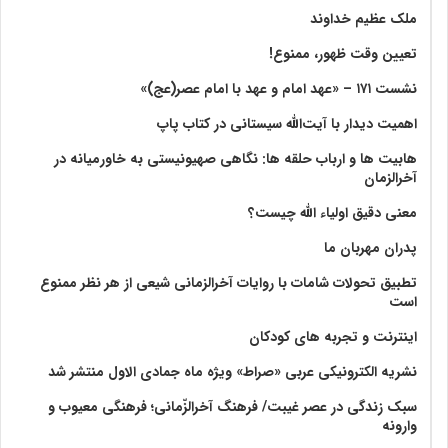
ملک عظیم خداوند
تعیین وقت ظهور، ممنوع!
نشست ۱۷۱ – «عهد امام و عهد با امام عصر(عج)»
اهمیت دیدار با آیت‌الله سیستانی در کتاب پاپ
هابیت ها و ارباب حلقه ها: نگاهی صهیونیستی به خاورمیانه در
آخرالزمان
معنی دقیق اولیاء الله چیست؟
پدران مهربان ما
تطبیق تحولات شامات با روایات آخرالزمانی شیعی از هر نظر ممنوع
است
اینترنت و تجربه های کودکان
نشریه الکترونیکی عربی «صراط» ویژه ماه جمادی الاول منتشر شد
سبک زندگی در عصر غیبت/ فرهنگ آخرالزّمانی؛ فرهنگی معیوب و
وارونه