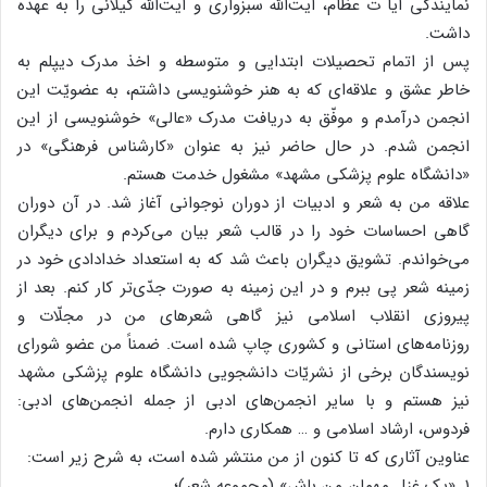
نمایندگی آیا ت عظام، آیت‌الله سبزواری و آیت‌الله گیلانی را به عهده
داشت.
پس از اتمام تحصیلات ابتدایی و متوسطه و اخذ مدرک دیپلم به
خاطر عشق و علاقه‌ای که به هنر خوشنویسی داشتم، به عضویّت این
انجمن درآمدم و موفّق به دریافت مدرک «عالی» خوشنویسی از این
انجمن شدم. در حال حاضر نیز به عنوان «کارشناس فرهنگی» در
«دانشگاه علوم پزشکی مشهد» مشغول خدمت هستم.
علاقه من به شعر و ادبیات از دوران نوجوانی آغاز شد. در آن دوران
گاهی احساسات خود را در قالب شعر بیان می‌کردم و برای دیگران
می‌خواندم. تشویق دیگران باعث شد که به استعداد خدادادی خود در
زمینه شعر پی ببرم و در این زمینه به صورت جدّی‌تر کار کنم. بعد از
پیروزی انقلاب اسلامی نیز گاهی شعرهای من در مجلّات و
روزنامه‌های استانی و کشوری چاپ شده است. ضمناً من عضو شورای
نویسندگان برخی از نشریّات دانشجویی دانشگاه علوم پزشکی مشهد
نیز هستم و با سایر انجمن‌های ادبی از جمله انجمن‌های ادبی:
فردوس، ارشاد اسلامی و … همکاری دارم.
عناوین آثاری که تا کنون از من منتشر شده است، به شرح زیر است:
۱. «یک غزل مهمان من باش» (مجموعه شعر)؛