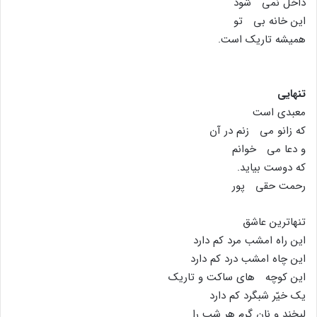
داخل نمى شود
این خانه بى تو
همیشه تاریک است.
تنهایى
معبدى است
که زانو مى زنم در آن
و دعا مى خوانم
که دوست بیاید.
رحمت حقى پور
تنهاترین عاشق
این راه امشب مرد کم دارد
این چاه امشب درد کم دارد
این کوچه هاى ساکت و تاریک
یک خیّر شبگرد کم دارد
لبخند و نان گرم هر شب را