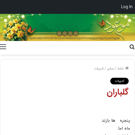
Log In
جستجو
برای
خانه
/
سایر
/
ادبیات
ادبیات
گلباران
پنجره ها بازند
ماه اما