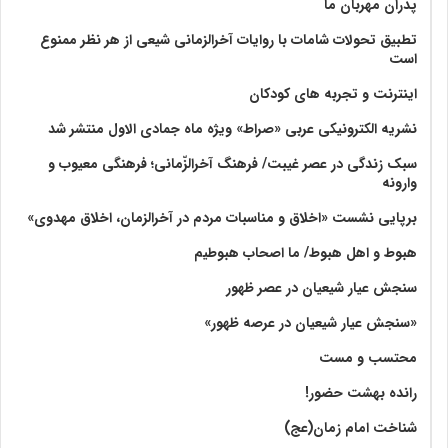
پدران مهربان ما
تطبیق تحولات شامات با روایات آخرالزمانی شیعی از هر نظر ممنوع
است
اینترنت و تجربه های کودکان
نشریه الکترونیکی عربی «صراط» ویژه ماه جمادی الاول منتشر شد
سبک زندگی در عصر غیبت/ فرهنگ آخرالزّمانی؛ فرهنگی معیوب و
وارونه
برپایی نشست «اخلاق و مناسبات مردم در آخرالزمان، اخلاق مهدوی»
هبوط و اهل هبوط/ ما اصحاب هبوطیم
سنجش عیار شیعیان در عصر ظهور
«سنجش عیار شیعیان در عرصه ظهور»
محتسب و مست
رانده بهشت‌ حضور!
شناخت امام زمان(عج)