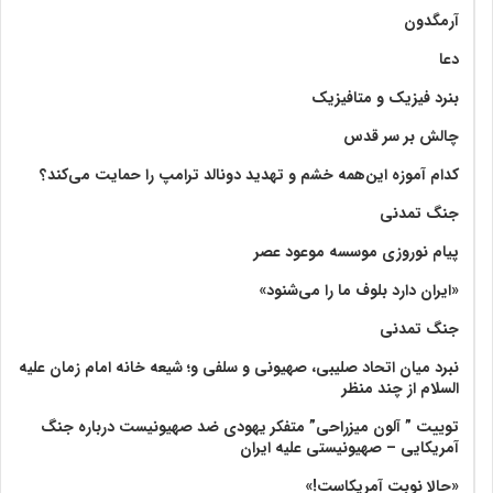
آرمگدون
دعا
بنرد فیزیک و متافیزیک
چالش بر سر قدس
کدام آموزه این‌همه خشم و تهدید دونالد ترامپ را حمایت می‌کند؟
جنگ تمدنی
پیام نوروزی موسسه موعود عصر
«ایران دارد بلوف ما را می‌شنود»
جنگ تمدنی
نبرد میان اتحاد صلیبی، صهیونی و سلفی و؛ شیعه خانه امام زمان علیه
السلام از چند منظر
توییت ” آلون میزراحی” متفکر یهودی ضد صهیونیست درباره جنگ
آمریکایی – صهیونیستی علیه ایران
«حالا نوبت آمریکاست!»