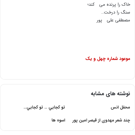
خاک را پرنده مى کند؛
سنگ را درخت…
مصطفى على پور
موعود شماره چهل و یک
نوشته های مشابه
محفل انس
تو کجايي … تو کجايي…
چند شعر مهدوی از قیصر امین پور
اسوه ها