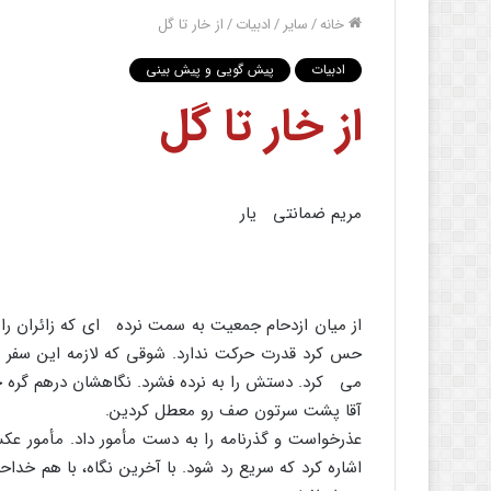
خانه
/
سایر
/
ادبیات
/
از خار تا گل
ادبیات
پیش گویی و پیش بینی
از خار تا گل
مریم ضمانتى یار
از میان ازدحام جمعیت به سمت نرده اى که زائران را
حس کرد قدرت حرکت ندارد. شوقى که لازمه این سفر بو
مى کرد. دستش را به نرده فشرد. نگاهشان درهم گره خو
آقا پشت سرتون صف رو معطل کردین.
عذرخواست و گذرنامه را به دست مأمور داد. مأمور عکس
اشاره کرد که سریع رد شود. با آخرین نگاه، با هم خدا