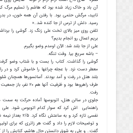
آن باد و خاک زیاد شده بود که هاشم را تسلیم مرگ 
تابید، مرگش حتمى بود. با رفتن آن همه خون، در بد
رسید. دلش از ترس از جا کنده شد…«
تلفن روى میز بالاى تخت على زنگ زد. گوشى را بردا
بریم اعمال رو انجام بدیم؟
على از جا بلند شد: الآن اومدم وضو بگیرم.
– باشه سریع بیا. وقت تنگه.
گوشى را گذاشت. کتاب را بست و با شتاب وضو گرفت.
معطر دست نزد. با عجله چراغها را خاموش کرد و در ر
بلند هتل در رفت و آمد بودند. آسانسورها همچنان شلو
طرف راهروها بود و ظرفی
رفت.
جلوى در سالن هتل، اتوبوسها آماده حرکت به سمت م
راهنمایى اش کرد که سوار کدام اتوبوس شود. على س
نفسى تازه کرد و به
و توضیحات لازم را داد و گفت هر زائرى که براى اول
گفت… و على به شوق دانستن حال هاشم، کتابش را از ک