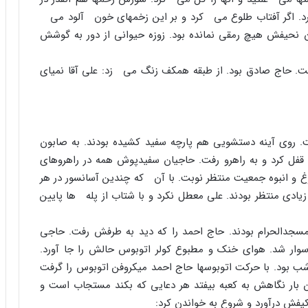
کرد. اگر آفتاب طلوع مى کرد و بر این زخمهاى خون آلود مى
ن نحیفش هیچ رمقى نمانده بود. زوزه حیوانى از دور به گوشش
شت. حاج صادق بود. از طبقه همکف زنگ مى زد: على آقا نمیاى
 روى آینه دستشویى هم پارچه سفید کشیده بودند. به صابون
ا قفل کرد و به راهرو رفت. حاجیان سفیدپوش همه در راهروهاى
غ و انبوه جمعیت منتظر نوبت. با آن که چندین آسانسور در هر
ت آنها هم ۲۰ نفر، باز جمعیت زیادى منتظر بودند. على معطل نکرد و با شتاب از پله ها پایین
سجدالحرام بودند. حاج احمد را که دید به طرفش رفت. حاجى
وار شد. هواى خنک و مطبوع کولر اتوبوس حالش را جا آورد.
 ساعتش نگاه کرد. ۲/۵ بعداز نیمه شب بود. با حرکت اتوبوسها حاج احمد میکروفن اتوبوس را گرفت
ین بار نگاهش به کعبه بیفتد هر دعایى که بکند مستجاب است و
یفش درآورد و شروع به خواندن کرد: