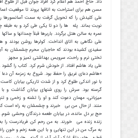
داد. حاج احمد هم اعلام کرد افراد جوان قبل از طلوع آف
مسن هم براى استراحت به اتاقها بروند تا موقعیت اعما
على کلیدش را که تحویل گرفت به سمت آسانسورها رفت
نوبت بماند. پله ها را دو تا یکى طى کرد و به طبقه چه
عمره به سالن هتل برگردد. باربرها قبلاً چمدانها و ساکها را
على نگاهى به اتاق انداخت. کولرها روشن بودند و هو
سفیدى کشیده بودند که حاجیان محرم چشمشان به آینه 
تختى نرم و راحت، سرویس بهداشتى تمیز و مجهز.
على یاد هاشم افتاد. از خودش شرم کرد. کتاب را گشود 
»هاشم دعاى غریق را حفظ بود. شروع به زمزمه آن دعا ک
با نور اندکى طلوع کرد و از شدت تاریکى بیابان کاست.
گرسنه بود. سرش را روى شنهاى بیابان گذاشت و با آخ
میزبانى، مهمان دعوت کند و او را تشنه و زخمى و تن
منند. از حال من بى خبرند و چشمشان به راه است که 
حج بر دل مانده، در بیابان طعمه درندگان وحشى شوم. 
زنده زنده مى خورند. به من رحم کن. فریادرست را به ف
به مرگ من در این تنهایى و با این همه زخم و خون ر
قطره هاى داغ اشک آرام آرام از گونه هایش روى شنه