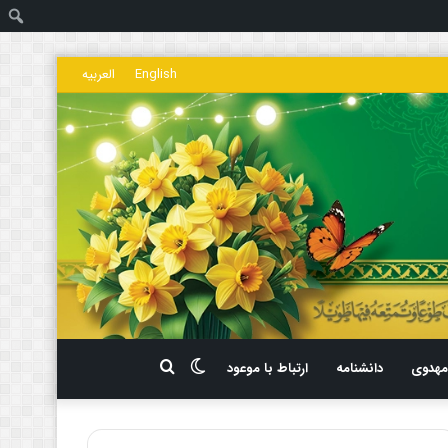
ج
English
العربیه
تغییر
جستجو
هدوی
دانشنامه
ارتباط با موعود
پوسته
برای