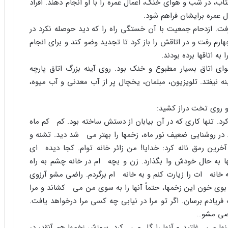
تاب، در شب و هواى خنک، اعمال عمره را با او انجام دهند. افراد
ل عمره برایشان فراهم شود.
. ازدحام جمعیت با آن خستگى راه را که دید حوصله نکرد در
ارم رفت و در اتاقش را باز کرد تا تجدید وضو کند و براى انجام
 به اتاقها برده بودند.
اى اتاق بسیار مطبوع و خنک بود. روى آینه بزرگ اتاق پارچه
نیفتد. تلویزیون، مبلمان، یخچال پر از آب معدنى و آب میوه،
و روى تخت دراز کشید:
رد. تنها کارى که در آن بیابان از دستش ساخته بود. کم کم ماه
 در روشنایى ضعیف نور ماه، زخمها را بهتر مى شد دید. تشنه و
رین رمق ناله کرد: خدایا! من زائر خانه توام. کجا دیده اى
ها به حال خودش وا بگذارد. زن و بچه ام در خانه چشم به راه
خانه ات را زیارت کنم و به خانه ام برگردم. راضى مشو آرزوى
بوى خون این زخمها، حتماً آنها را به سوى من مى کشاند و مرا
ریادم برسان. اگر تو مرا در نیابى چه کسى مرا درخواهد یافت.
اضى مشو…
ا مى غلتید و آنها را گل مى کرد. سوزش زخمها هم آنقدر در