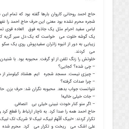
حاج احمد روحانى کاروان بارها گفته بود که تمام این
شجره محرم نشده بود معنى این حرف حاج احمد را نفهم
لباس سفید احرام مثل یک جاذبه فوق العاده قوى تما
یک گوشه خلوت مى خواست که یک دل سیر گریه کند. 
زیبایى به دور از انبوه زائران سفیدپوش روى یک سکو ن
مى کردند.
خلوتش را زنگ تلفن از او گرفت. محبوبه بود. با شنیدن
– چى شده؟ کجایى؟
– چیزى نیست. مسجد شجره ایم. هشتاد کیلومتر از مدی
– چرا صدات گرفته؟
نتوانست جواب بدهد. محبوبه نگران شد: حرف بزن. ح
– جات خیلى خالیه!
– اگر منو کنار خودت نبینى خیلى بى انصافى.
حاج احمد همه را صدا کرد. به ناچار ارتباط را قطع کر
تکرار کردند: »لبیک أللّهمّ لبیک، لبیک لا شریک لک لبیک
على اشک مى ریخت و تکرار مى کرد. محرم شده بود.