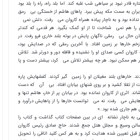
 قادر نبود بر سیاهى شب غلبه کند. اما بلد راه، راه را بلد بود
ى ایران به سمت مکه پیش ببرد. پاهاى هاشم از خستگى بى رمق
 نداده بود و به ناچار پیاده همراه کاروان مى رفت. دلش نمى
 را هم نمى شناخت تا از او کمک بگیرد. هر قدمى که کندتر
 حال بى رمقى ناگهان پایش در بوته بلند خارى فرو رفت. در
م خارها بر زمین افتاد. با آخرین رمقى که در صدایش بود،
کاروان کسى صداى او را نشنیده و قافله دور و دورتر شد. تلاش
کار هم ممکن نبود. هر چه بیشتر تلاش مى کرد، بیشتر دست و پا
ند. خارهاى بلند مغیلان او را زمین گیر کردند. کفشهایش پاره
 از تقلا کشید و بر روى شنهاى بیابان افتاد. بى آن که دست
ثرى از کاروان نمانده بود. در بیابان پر از خار، هاشم تنها و
اهایش مى رفت. نه مى توانست خارها را از پاهایش درآورد و
 هم جارى شده بود…«
لى به ناچار نشانه اى در بین صفحات کتاب گذاشت و کتاب را
 سالن وسیع و مجلل هتل جمع شدند. حاج صادق رئیس کاروان
ز قبل تعیین شده هدایت کرد و به هر کس کلید اتاقى را تحویل