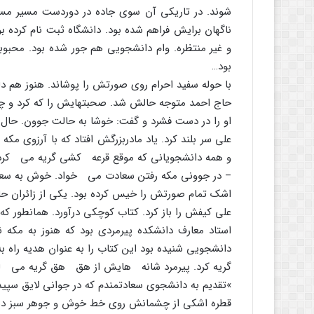
شوند. در تاریکى آن سوى جاده در دوردست مسیر م
ناگهان برایش فراهم شده بود. دانشگاه ثبت نام کرده ب
و غیر منتظره. وام دانشجویى هم جور شده بود. محبوبه پ
بود…
با حوله سفید احرام روى صورتش را پوشاند. هنوز هم 
حاج احمد متوجه حالش شد. صحبتهایش را که کرد و چند ب
او را در دست فشرد و گفت: خوشا به حالت جوون. حال
على سر بلند کرد. یاد مادربزرگش افتاد که با آرزوى مکه
و همه دانشجویانى که موقع قرعه کشى گریه مى کردند.
– در جوونى مکه رفتن سعادت مى خواد. خوش به سع
اشک تمام صورتش را خیس کرده بود. یکى از زائران حاج
على کیفش را باز کرد. کتاب کوچکى درآورد. همانطور 
استاد معارف دانشکده پیرمردى بود که هنوز به مکه 
دانشجویى شنیده بود این کتاب را به عنوان هدیه راه به
گریه کرد. پیرمرد شانه هایش از هق هق گریه مى لرزید
»تقدیم به دانشجوى سعادتمندم که در جوانى لایق سپید
قطره اشکى از چشمانش روى خط خوش و جوهر سبز دستخ