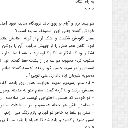
به راه افتاد.
× × ×
هواپیما نرم و آرام بر روى باند فرودگاه مدینه فرود 
خودش گفت: یعنى این آسمونف مدینه است؟
بغض گلویش شکفت و اشک آرام از گونه هایش غلتید.
نبود. تلفن همراهش را از جیبش درآورد. آن را روشن ک
آشکار بود که انگار نه انگار کیلومترها با هم فاصله دارند.
سکوت کرد؛ محبوبه دو سه بار از پشت خط گفت: الو… الو
نفسش را در سینه حبس کرد و بعد آهسته گفت: سلام.
محبوبه هیجان زده داد زد: على تویى؟…
– آره منم. رسیدیم مدینه. هواپیما هنوز روى بانده. 
بغضش ترکید و با گریه گفت: سلام منو به مدینه برسون.
– تو خودت که هستى. احتیاجى نیست من سلامت رو 
– مطمئن باش هر لحظه همسفرتم. مرتب باهات تماس
– تلفن رو فقط به خاطر تو آوردم. بازم زنگ مى زنم.
نفس عمیقى کشید و بلند شد تا همراه با بقیه مسافرین 
× × ×