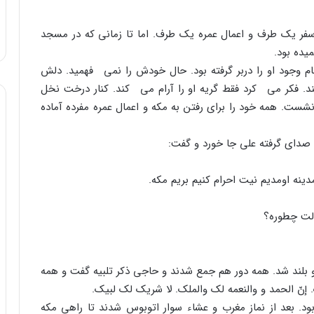
 سفر یک طرف و اعمال عمره یک طرف. اما تا زمانى که در مسجد
یده بود.
م وجود او را دربر گرفته بود. حال خودش را نمى فهمید. دلش
فکر مى کرد فقط گریه او را آرام مى کند. کنار درخت نخل
شست. همه خود را براى رفتن به مکه و اعمال عمره مفرده آماده
 صداى گرفته على جا خورد و گفت:
نه اومدیم نیت احرام کنیم بریم مکه.
الت چطوره؟
د و بلند شد. همه دور هم جمع شدند و حاجى ذکر تلبیه گفت و همه
. إنّ الحمد و والنعمه لک والملک. لا شریک لک لبیک.
 بعد از نماز مغرب و عشاء سوار اتوبوس شدند تا راهى مکه