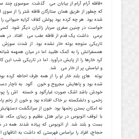
»قافله آرام آرام از بیابان مى گذشت. سوسوى چند ستاره
که چطور از طریق همان ستارگان قافله شتر را از سو
شده بود. هر چه کرده بود پولش کفاف کرایه حیوانى را
خواست در چنین سفرى سربار زائران دیگر شود. کسى
برمى داشت یک قدم از قافله عقب مى افتاد. در همان
تاریکى متوجه بوته خار نشده بود. از شدت سوزش زخ
همسفرانش را به کمک طلبید اما در میان همهمه شبانه 
کرد خارها را از پایش درآورد. اما در تاریکى شب این 
و لباسش پر از خار مى شد.
بوته هاى بلند خار او را از همه طرف احاطه کرده بود
شده بود و پاهایش مجروح و خون آلود. به ناچار دست
خودش باشد اشک صورت غبارآلود و خسته اش را پوشاند. ا
زخمى و دلشکسته بر خاک افتاده بود و خون از زخم پ
نه امکان بستن زخمها بود. خون از سرانگشت دستهایش
با توقف اتوبوس در برابر هتل عظیم و زیباى مکه، ع
بست و بلند شد. از اتوبوس که پیاده شدند همه در
حجاج، افراد را براساس فهرستى که داشت به اتاقهاى ا