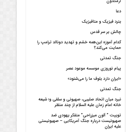
آرمگدون
دعا
بنرد فیزیک و متافیزیک
چالش بر سر قدس
کدام آموزه این‌همه خشم و تهدید دونالد ترامپ را
حمایت می‌کند؟
جنگ تمدنی
پیام نوروزی موسسه موعود عصر
«ایران دارد بلوف ما را می‌شنود»
جنگ تمدنی
نبرد میان اتحاد صلیبی، صهیونی و سلفی و؛ شیعه
خانه امام زمان علیه السلام از چند منظر
توییت ” آلون میزراحی” متفکر یهودی ضد
صهیونیست درباره جنگ آمریکایی – صهیونیستی
علیه ایران