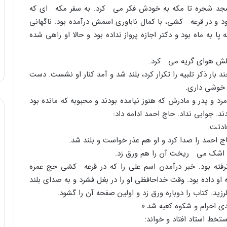
سجد شجره تا مکه به خودش فکر مى کرد. به سفر مکه اى که
ود و در قرعه کشى، با کمال ناباورى اسمش درآمده بود. ناگهانى
ا به ماه بود و دکتر اجازه پرواز نداده بود و حالا او راهى شده
دلش هواى گریه مى کرد.
ار ذکر تلبیه را تکرار کرد، بلند شد و آمد کنار او نشست. دست
 خوشى دارى.
 مرد و پدر و مادرش که هنوز نیامده بودند و محبوبه که مانده بود
 جوابى نداد. حاج احمد ادامه داد:
ادتت.
 احمد را صدا کرد و او هم عذر خواست و بلند شد.
که اشک مى ریخت آن را هم ورق زد.
نرفته بود. خبر درآمدن اسم على را که در قرعه کشى حج عمره
 او داده بود. وقت خداحافظى او را در بغل فشرد و به صداى بلند
. کتاب را دوباره ورق زد و اولین صفحه آن را گشود.
ى احرام و شکوه کعبه شد.«
ط استاد افتاد و خواند: