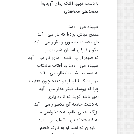
با دست تهى، اشک روان آوردیم!
محمدعلى مجاهدى
سپیده مى دمد
غمین مباش برادر! که یار مى آید
دل نشسته به خون را، قرار مى آید
مگو ز تیرگى آسمان شب آیین
که صبح از پى شب هاى تار مى آید
سپیده مى دمد و، آفتاب عالمتاب
به آسمانف شب انتظار، مى آید
مریز اشک فراق از دو دیده چون یعقوب
چرا که یوسف نیکو عذار مى آید
امیر قافله گوید که از ره یارى
به دشت حادثه آن تکسوار مى آید
بزرگ منجى عالم، به دادخواهى ما
به گاه حادثه بى شمار، مى آید
ز بازوان توانمند او به تارک خصم