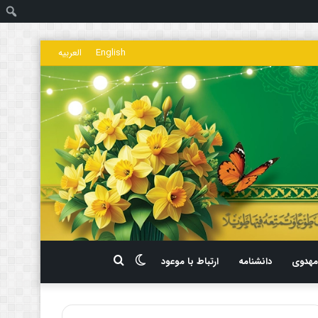
ج
English
العربیه
تغییر
جستجو
هدوی
دانشنامه
ارتباط با موعود
پوسته
برای