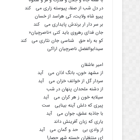
با همه جاه و جلال و قدرت و فرّ و شکوه
در دل شب از صفا، پیوسته زارى مى کند
پیرو شاه ولایت، کى هراسد از خسان
بر سر دار ار برندش پایدارى مى کند
جان فداى رهروى باید کنى »ناصرچیان«
کو به راه حق شناسى جان نثارى مى کند
سیدابوالفضل ناصرچیان اراکى
امیر عاشقان
از مشهد خون، بانگ اذان مى آید
سردار گل از خوانف خزان مى آید
از دشنه ملحدان پنهان در شب
سیلابه خون ز هر کران مى آید
پیرى که دلش آینه بینایى ست
با جاذبه عشق، جوان مى آید
یارى که زبان آفرینش داند
از وادى بى حد و گمان مى آید
اى منتظران خسته شهر حصار!