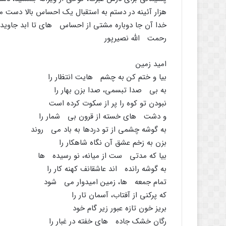
هزار آئینه در دستم به استقبال یک احساس بالا دست 
خدا آن جا دوباره مشتى از احساس هاى تا ابد جاوید 
رحمت اللَّه نصیرپور
امید زمین
بیا و ختم کن به چشم هایت انتظار را
به بى صدا تبسمى، صدا بزن بهار را
نبودن تو کوه را پر از سکوت کرده است
و دشت هاى خسته از قرون بى شمار را
به گوشه چشمى از تو دردها به باد مى روند
بزن به زخم عشق آن نگاه شاهکار را
بیا که مدتى ست از میانه، نو رسیده ها
به گوشه رانده اند عاشقانف کهنه کار را
تمام جمعه ها، زمین امیدوار مى شود
که پرکنى از آفتاب، آسمان تار را
بریز خون تازه عبور زیر گام خود
رگان خشک جاده هاى خفته در غبار را