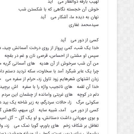
لهیب بارقه ذوالفقار مى آید
خوش آن خجسته نگاهى که با شکستن شب
نهان به دیده ما، آشکار مى آید
سیدمحمد غفارى
کسى از دور مى آید
خدا یک شب، کمى پرواز از روى درخت آسمانش چید، د
سپس او مشتى از احساس، قرصى نان و غم در بقچه ا
من آن شب سرخوش از آن هدیه هاى آسمانى گریه م
چرا یک عابر شبگرد آمد با سخاوت، سکه تردید دستم داد
زبان اشتهاى شعرهایم زود تاول زد، حرام از سفره مى 
خدا آن لقمه هاى نانجیب واژه را با سفره اش برچید،
دلم در کوچه هاى غربتى وامانده از چشمان این مردم
سکوتى مرگ زا، حالات سردرگم، به زیر شاخه یک بید د
کسى از دور مى آمد، شبیه سایه اى مبهم، نگاهش گرم
و بوى مهربانى داشت دستانش، و او یک گل – گل امید
تغافل بر شکاف زخم هاى باورم، گویا نمک مى زد، ول
پشیمانى براى درس عبرت، کوخى از ویرانه جمشید، دست