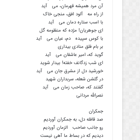
آن مرد همیشه قهرمان، مى آید
از راه مه آلود افق، منجى خاک
با اسب ستاره دمان مى آید
اى جوهریان! مژده که منظومه گل
با کوس سپیده دم، عیان مى آید
بر بام فلق منادى بیدارى
گوید که، امیر عاشقان مى آید
اى شب زدگانف خفته! بیدار شوید
خورشید دل از مشرق جان مى آید
در گلشن شعله، سربداران شهید
گفتند که، صاحب زمان مى آید
نصراللَّه مردانى
جمکران
صد قافله دل، به جمکران آوردیم
رو جانب صاحب الزمان آوردیم
دیدیم که در بساط ما آهى نیست