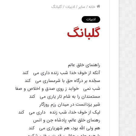
خانه
/
سایر
/
ادبیات
/
گلبانگ
ادبیات
گلبانگ
راهنماى خلق عالم
آنکه از خوف خدا شب زنده دارى مى کند
سجّده بر درگاه حق با شرمسارى مى کند
شب نمى خوابد ز روى صدق و اخلاص و صفا
مستمندان را به شام تار یارى مى کند
شیر یزدانست در میدان رزم روزگار
لیک از خوف خدا، شب زنده دارى مى کند
رهنماى خلق عالم، پادشاه جن و انس
هم ولى اللَّه بود، هم شهریارى مى کند