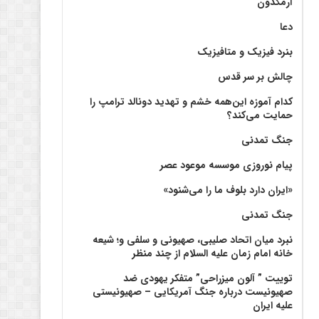
آرمگدون
دعا
بنرد فیزیک و متافیزیک
چالش بر سر قدس
کدام آموزه این‌همه خشم و تهدید دونالد ترامپ را
حمایت می‌کند؟
جنگ تمدنی
پیام نوروزی موسسه موعود عصر
«ایران دارد بلوف ما را می‌شنود»
جنگ تمدنی
نبرد میان اتحاد صلیبی، صهیونی و سلفی و؛ شیعه
خانه امام زمان علیه السلام از چند منظر
توییت ” آلون میزراحی” متفکر یهودی ضد
صهیونیست درباره جنگ آمریکایی – صهیونیستی
علیه ایران