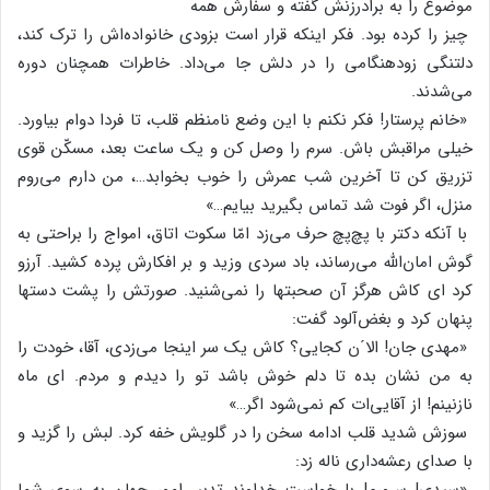
موضوع‌ را به‌ برادرزنش‌ گفته‌ و سفارش‌ همه‌
چیز را کرده‌ بود. فکر اینکه‌ قرار است‌ بزودی‌ خانواده‌اش‌ را ترک‌ کند،
دلتنگی‌ زودهنگامی‌ را در دلش‌ جا می‌داد. خاطرات‌ همچنان‌ دوره‌
می‌شدند.
«خانم‌ پرستار! فکر نکنم‌ با این‌ وضع‌ نامنظم‌ قلب‌، تا فردا دوام‌ بیاورد.
خیلی‌ مراقبش‌ باش‌. سرم‌ را وصل‌ کن‌ و یک‌ ساعت‌ بعد، مسکّن‌ قوی‌
تزریق‌ کن‌ تا آخرین‌ شب‌ عمرش‌ را خوب‌ بخوابد…، من‌ دارم‌ می‌روم‌
منزل‌، اگر فوت‌ شد تماس‌ بگیرید بیایم‌…»
با آنکه‌ دکتر با پچ‌پچ‌ حرف‌ می‌زد امّا سکوت‌ اتاق‌، امواج‌ را براحتی‌ به‌
گوش‌ امان‌الله‌ می‌رساند، باد سردی‌ وزید و بر افکارش‌ پرده‌ کشید. آرزو
کرد ای‌ کاش‌ هرگز آن‌ صحبتها را نمی‌شنید. صورتش‌ را پشت‌ دستها
پنهان‌ کرد و بغض‌آلود گفت‌:
«مهدی‌ جان‌! الا´ن‌ کجایی‌؟ کاش‌ یک‌ سر اینجا می‌زدی‌، آقا، خودت‌ را
به‌ من‌ نشان‌ بده‌ تا دلم‌ خوش‌ باشد تو را دیدم‌ و مردم‌. ای‌ ماه‌
نازنینم‌! از آقایی‌ات‌ کم‌ نمی‌شود اگر…»
سوزش‌ شدید قلب‌ ادامه‌ سخن‌ را در گلویش‌ خفه‌ کرد. لبش‌ را گزید و
با صدای‌ رعشه‌داری‌ ناله‌ زد:
«سیدی‌! سرورم‌! با خواست‌ خداوند تدبیر امور جهان‌ به‌ سوی‌ شما