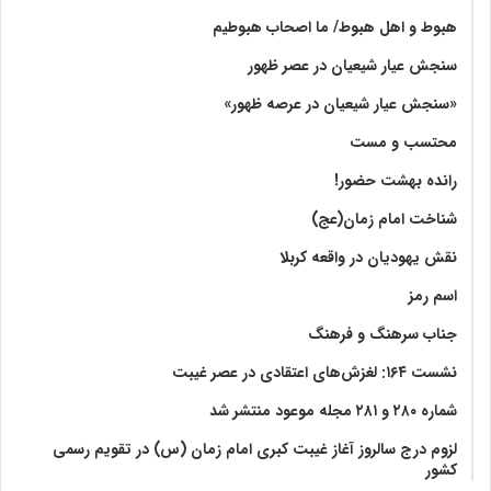
هبوط و اهل هبوط/ ما اصحاب هبوطیم
سنجش عیار شیعیان در عصر ظهور
«سنجش عیار شیعیان در عرصه ظهور»
محتسب و مست
رانده بهشت‌ حضور!
شناخت امام زمان(عج)
نقش یهودیان در واقعه کربلا
اسم رمز
جناب سرهنگ و فرهنگ
نشست ۱۶۴: لغزش‌های اعتقادی در عصر غیبت
شماره ۲۸۰ و ۲۸۱ مجله موعود منتشر شد
لزوم درج سالروز آغاز غیبت کبری امام زمان (س) در تقویم رسمی
کشور