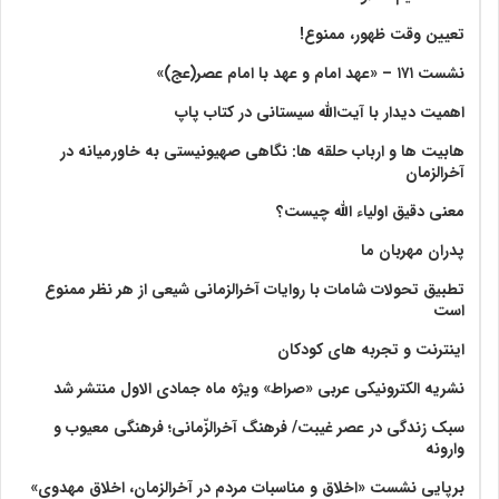
تعیین وقت ظهور، ممنوع!
نشست ۱۷۱ – «عهد امام و عهد با امام عصر(عج)»
اهمیت دیدار با آیت‌الله سیستانی در کتاب پاپ
هابیت ها و ارباب حلقه ها: نگاهی صهیونیستی به خاورمیانه در
آخرالزمان
معنی دقیق اولیاء الله چیست؟
پدران مهربان ما
تطبیق تحولات شامات با روایات آخرالزمانی شیعی از هر نظر ممنوع
است
اینترنت و تجربه های کودکان
نشریه الکترونیکی عربی «صراط» ویژه ماه جمادی الاول منتشر شد
سبک زندگی در عصر غیبت/ فرهنگ آخرالزّمانی؛ فرهنگی معیوب و
وارونه
برپایی نشست «اخلاق و مناسبات مردم در آخرالزمان، اخلاق مهدوی»