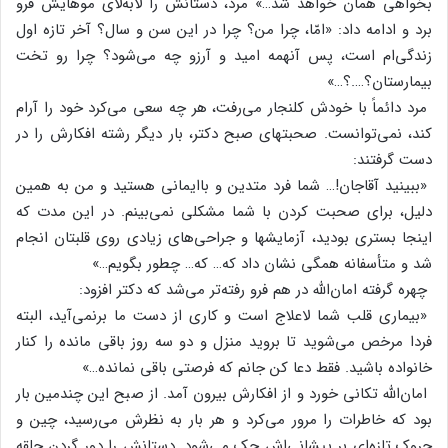
بخواهی‌ همان‌ خواهد شد…» مرد، دستانش‌ را لابه‌لای‌ موهایش‌ فرو
برد و ادامه‌ داد: «امّا، چرا من‌؟ چرا در این‌ سن‌ و سال‌؟ آخر تازه‌ اول‌
زندگی‌ام‌ است‌، پس‌ آنهمه‌ امید و آرزو چه‌ می‌شود؟ چرا رو تخت‌
بیمارستان‌؟….؟…»
مرد دائماً با خودش‌ کلنجار می‌رفت‌، هر چه‌ سعی‌ می‌کرد خود را آرام‌
کند، نمی‌توانست‌. صحبتهای‌ صبح‌ دکتر، بار دیگر رشته‌ افکارش‌ را در
دست‌ گرفتند:
«ببینید آقاجان‌!… شما فرد متدین‌ و باایمانی‌ هستید و من‌ به‌ همین‌
دلیل‌، برای‌ صحبت‌ کردن‌ با شما مشکلی‌ نمی‌بینم‌. در این‌ مدت‌ که‌
اینجا بستری‌ بودید، آزمایشها و جراحی‌های‌ زیادی‌ روی‌ قلبتان‌ انجام‌
شد و متأسفانه‌ همگی‌ نشان‌ داد که‌… که‌… چطور بگویم‌…»
چهره‌ گرفته‌ امان‌الله‌ در هم‌ فرو رفته‌تر می‌شد که‌ دکتر افزود:
«بیماری‌ قلب‌ شما لاعلاج‌ است‌ و کاری‌ از دست‌ ما برنمی‌آید، البته‌
فردا مرخص‌ می‌شوید تا بروید منزل‌ و دو سه‌ روز باقی‌ مانده‌ را کنار
خانواده‌ باشید. فقط‌ دعا کن‌ جانم‌ که‌ فرصتی‌ باقی‌ نمانده‌…»
امان‌الله‌ تکانی‌ خورد و از افکارش‌ بیرون‌ آمد. از صبح‌ این‌ چندمین‌ بار
بود که‌ خاطرات‌ را مرور می‌کرد و هر بار به‌ نظرش‌ می‌رسید، چین‌ و
چروک‌ تازه‌ای‌ بر پیشانی‌اش‌ حک‌ می‌شود. دستانش‌ را دور گردن‌ حلقه‌