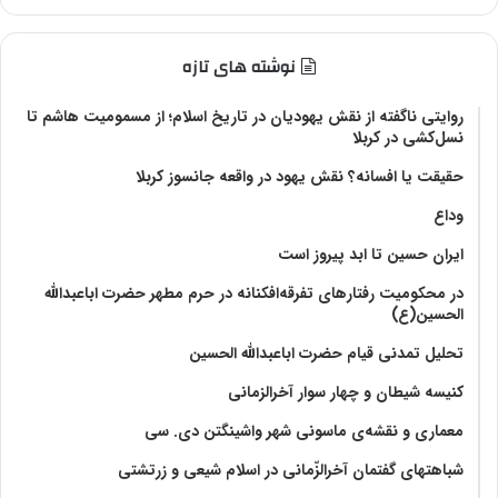
نوشته های تازه
روایتی ناگفته از نقش یهودیان در تاریخ اسلام؛ از مسمومیت هاشم تا
نسل‌کشی در کربلا
حقیقت یا افسانه؟‌ نقش یهود در واقعه جانسوز کربلا
وداع
ایران حسین تا ابد پیروز است
در محکومیت رفتارهای تفرقه‌افکنانه در حرم مطهر حضرت اباعبدالله
الحسین(ع)
تحلیل تمدنی قیام حضرت اباعبدالله الحسین
کنیسه شیطان و چهار سوار آخرالزمانی
معماری و نقشه‌ی ماسونی شهر واشينگتن دی. سی
شباهتهای گفتمان آخر‌الزّمانی در اسلام شیعی و زرتشتی