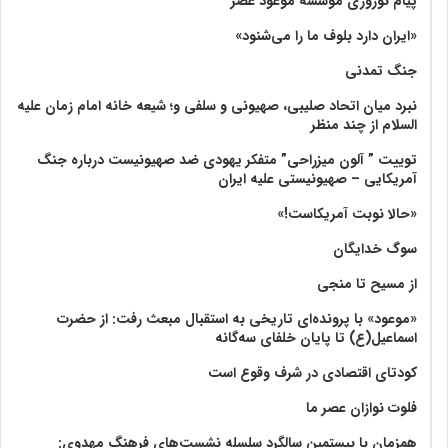
پیام نوروزی موسسه موعود عصر
«ایران دارد بلوف ما را می‌شنود»
جنگ تمدنی
نبرد میان اتحاد صلیبی، صهیونی و سلفی و؛ شیعه خانه امام زمان علیه
السلام از چند منظر
توییت ” آلون میزراحی” متفکر یهودی ضد صهیونیست درباره جنگ
آمریکایی – صهیونیستی علیه ایران
«حالا نوبت آمریکاست!»
سوگ خدایگان
از مسیح تا منجی
«موعود» با پرونده‌ای تاریخی به استقبال مبعث رفت: از حضرت
اسماعیل(ع) تا پایان خلفای سه‌گانه
کودتای اقتصادی در شرف وقوع است
فلوت نوازان عصر ما
همزمان با بیستمین سالگرد سلسله نشست‌های فرهنگ مهدوی:‌