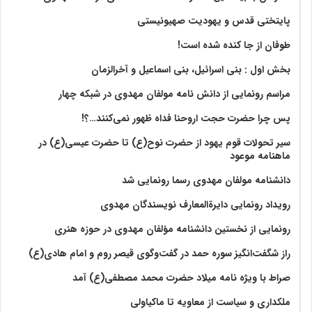
پایتختی قدس و یهودیت صهیونیستی
طوفان از جا کنده شده است!
بخش اول : بنی اسرائیل، بنی اسماعیل و آخرالزمان
مراسم رونمایی از دانش نامه مولفان مهدوی در شبکه چهار
پس چرا حضرت حجت اروحنا فداه ظهور نمی‌کنند…؟!
سیر تحولات قوم یهود از حضرت نوح(ع) تا حضرت عیسی(ع) در
ماهنامه موعود
دانشنامه مولفان مهدوی رسما رونمایی شد
رویداد رونمایی دایرةالمعارف نویسندگان مهدوی
رونمایی از نخستین دانشنامه مؤلفان مهدوی در حوزه هنری
راز شگفت‌انگیز سوره حمد در گفت‌وگوی قیصر روم و امام هادی(ع)
صراط با ویژه نامه میلاد حضرت محمد مصطفی(ع) آمد
ملکداری و سیاست از معاویه تا ماکیاولی