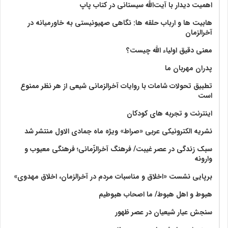
اهمیت دیدار با آیت‌الله سیستانی در کتاب پاپ
هابیت ها و ارباب حلقه ها: نگاهی صهیونیستی به خاورمیانه در
آخرالزمان
معنی دقیق اولیاء الله چیست؟
پدران مهربان ما
تطبیق تحولات شامات با روایات آخرالزمانی شیعی از هر نظر ممنوع
است
اینترنت و تجربه های کودکان
نشریه الکترونیکی عربی «صراط» ویژه ماه جمادی الاول منتشر شد
سبک زندگی در عصر غیبت/ فرهنگ آخرالزّمانی؛ فرهنگی معیوب و
وارونه
برپایی نشست «اخلاق و مناسبات مردم در آخرالزمان، اخلاق مهدوی»
هبوط و اهل هبوط/ ما اصحاب هبوطیم
سنجش عیار شیعیان در عصر ظهور