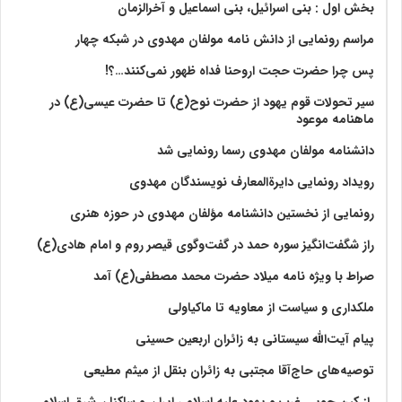
بخش اول : بنی اسرائیل، بنی اسماعیل و آخرالزمان
مراسم رونمایی از دانش نامه مولفان مهدوی در شبکه چهار
پس چرا حضرت حجت اروحنا فداه ظهور نمی‌کنند…؟!
سیر تحولات قوم یهود از حضرت نوح(ع) تا حضرت عیسی(ع) در
ماهنامه موعود
دانشنامه مولفان مهدوی رسما رونمایی شد
رویداد رونمایی دایرةالمعارف نویسندگان مهدوی
رونمایی از نخستین دانشنامه مؤلفان مهدوی در حوزه هنری
راز شگفت‌انگیز سوره حمد در گفت‌وگوی قیصر روم و امام هادی(ع)
صراط با ویژه نامه میلاد حضرت محمد مصطفی(ع) آمد
ملکداری و سیاست از معاویه تا ماکیاولی
پیام آیت‌الله سیستانی به زائران اربعین حسینی
توصیه‌های حاج‌آقا مجتبی به زائران بنقل از میثم مطیعی
راز کین جویی غرب و یهود علیه اسلام ، ایران و ساکنان شرق اسلامی