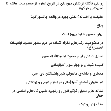
روایتی ناگفته از نقش یهودیان در تاریخ اسلام؛ از مسمومیت هاشم تا
نسل‌کشی در کربلا
حقیقت یا افسانه؟‌ نقش یهود در واقعه جانسوز کربلا
وداع
ایران حسین تا ابد پیروز است
در محکومیت رفتارهای تفرقه‌افکنانه در حرم مطهر حضرت اباعبدالله
الحسین(ع)
تحلیل تمدنی قیام حضرت اباعبدالله الحسین
کنیسه شیطان و چهار سوار آخرالزمانی
معماری و نقشه‌ی ماسونی شهر واشينگتن دی. سی
شباهتهای گفتمان آخر‌الزّمانی در اسلام شیعی و زرتشتی
نشانه های بحران فراگیر انرژی و زنجیره تامین کالاهای اساسی در
جهان
جنگ ژئو پولتیک