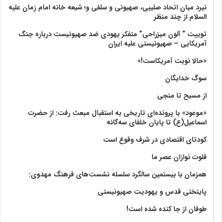
نبرد میان اتحاد صلیبی، صهیونی و سلفی و؛ شیعه خانه امام زمان علیه
السلام از چند منظر
توییت ” آلون میزراحی” متفکر یهودی ضد صهیونیست درباره جنگ
آمریکایی – صهیونیستی علیه ایران
«حالا نوبت آمریکاست!»
سوگ خدایگان
از مسیح تا منجی
«موعود» با پرونده‌ای تاریخی به استقبال مبعث رفت: از حضرت
اسماعیل(ع) تا پایان خلفای سه‌گانه
کودتای اقتصادی در شرف وقوع است
فلوت نوازان عصر ما
همزمان با بیستمین سالگرد سلسله نشست‌های فرهنگ مهدوی:‌
پایتختی قدس و یهودیت صهیونیستی
طوفان از جا کنده شده است!