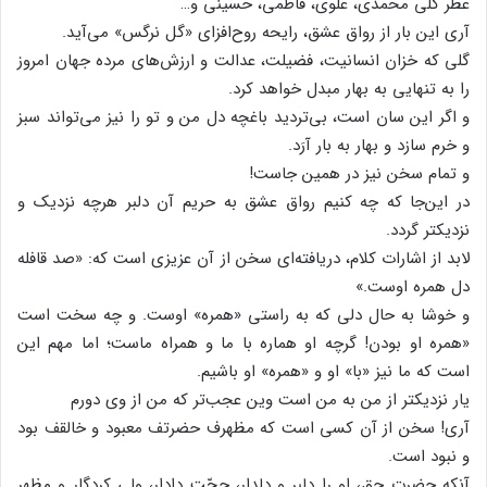
عطر گلی‌ محمدی‌، علوی‌، فاطمی‌، حسینی‌ و…
آری‌ این‌ بار از رواق‌ عشق‌، رایحه‌ روح‌افزای‌ «گل‌ نرگس‌» می‌آید.
گلی‌ که‌ خزان‌ انسانیت‌، فضیلت‌، عدالت‌ و ارزش‌های‌ مرده‌ جهان‌ امروز
را به‌ تنهایی‌ به‌ بهار مبدل‌ خواهد کرد.
و اگر این‌ سان‌ است‌، بی‌تردید باغچه‌ دل‌ من‌ و تو را نیز می‌تواند سبز
و خرم‌ سازد و بهار به‌ بار آرَد.
و تمام‌ سخن‌ نیز در همین‌ جاست‌!
در این‌جا که‌ چه‌ کنیم‌ رواق‌ عشق‌ به‌ حریم‌ آن‌ دلبر هرچه‌ نزدیک‌ و
نزدیکتر گردد.
لابد از اشارات‌ کلام‌، دریافته‌ای‌ سخن‌ از آن‌ عزیزی‌ است‌ که‌: «صد قافله‌
دل‌ همره‌ اوست‌.»
و خوشا به‌ حال‌ دلی‌ که‌ به‌ راستی‌ «همره‌» اوست‌. و چه‌ سخت‌ است‌
«همره‌ او بودن‌! گرچه‌ او هماره‌ با ما و همراه‌ ماست‌؛ اما مهم‌ این‌
است‌ که‌ ما نیز «با» او و «همره‌» او باشیم‌.
یار نزدیکتر از من‌ به‌ من‌ است‌ وین‌ عجب‌تر که‌ من‌ از وی‌ دورم‌
آری‌! سخن‌ از آن‌ کسی‌ است‌ که‌ مظهرف حضرتف معبود و خالقف بود
و نبود است‌.
آنکه‌ حضرت‌ حق‌، او را دلبر و دلدار، حجّت‌ دادار، ولی‌ کردگار و مظهر