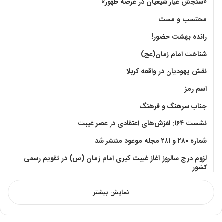
«سنجش عیار شیعیان در عرصه ظهور»
محتسب و مست
رانده بهشت‌ حضور!
شناخت امام زمان(عج)
نقش یهودیان در واقعه کربلا
اسم رمز
جناب سرهنگ و فرهنگ
نشست ۱۶۴: لغزش‌های اعتقادی در عصر غیبت
شماره ۲۸۰ و ۲۸۱ مجله موعود منتشر شد
لزوم درج سالروز آغاز غیبت کبری امام زمان (س) در تقویم رسمی
کشور
نمایش بیشتر