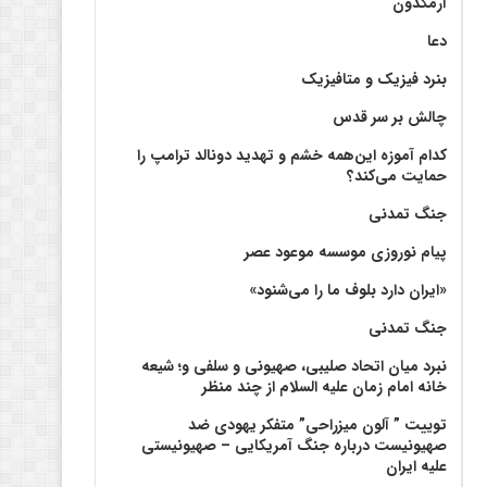
آرمگدون
دعا
بنرد فیزیک و متافیزیک
چالش بر سر قدس
کدام آموزه این‌همه خشم و تهدید دونالد ترامپ را
حمایت می‌کند؟
جنگ تمدنی
پیام نوروزی موسسه موعود عصر
«ایران دارد بلوف ما را می‌شنود»
جنگ تمدنی
نبرد میان اتحاد صلیبی، صهیونی و سلفی و؛ شیعه
خانه امام زمان علیه السلام از چند منظر
توییت ” آلون میزراحی” متفکر یهودی ضد
صهیونیست درباره جنگ آمریکایی – صهیونیستی
علیه ایران