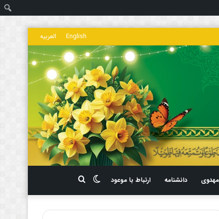
ج
English
العربیه
تغییر
جستجو
هدوی
دانشنامه
ارتباط با موعود
پوسته
برای