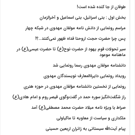
طوفان از جا کنده شده است!
بخش اول : بنی اسرائیل، بنی اسماعیل و آخرالزمان
مراسم رونمایی از دانش نامه مولفان مهدوی در شبکه چهار
پس چرا حضرت حجت اروحنا فداه ظهور نمی‌کنند…؟!
سیر تحولات قوم یهود از حضرت نوح(ع) تا حضرت عیسی(ع) در
ماهنامه موعود
دانشنامه مولفان مهدوی رسما رونمایی شد
رویداد رونمایی دایرةالمعارف نویسندگان مهدوی
رونمایی از نخستین دانشنامه مؤلفان مهدوی در حوزه هنری
راز شگفت‌انگیز سوره حمد در گفت‌وگوی قیصر روم و امام هادی(ع)
صراط با ویژه نامه میلاد حضرت محمد مصطفی(ع) آمد
ملکداری و سیاست از معاویه تا ماکیاولی
پیام آیت‌الله سیستانی به زائران اربعین حسینی