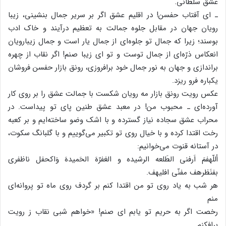
عشق‌ سلطانی‌.
ـ ای‌ آفتاب‌ حفسن‌! در اقلیم‌ عشق‌ اگر بر سریر جمال‌ بنشینی‌، زیبا
رویان‌ جهان‌ در مقابل‌ جلوه‌ جمالت‌ به‌ تعظیم‌ درآیند و خاک‌ ادب‌
بوسند؛ زیرا که‌ جمال‌ تو جلوه‌ای‌ از جمال‌ یار است‌ و جمال‌ زیبارویان‌
انعکاس‌ ذرّه‌ای‌ از جمال‌ توست‌ و تو ای‌ زیبا صنم‌! اگر نقاب‌ از چهره‌
براندازی‌ و جهان‌ به‌ نور جمال‌ خود برافروزی‌، رونق‌ بازار حفسن‌ فروشان‌
یکباره‌ فرو ریزد.
عکس‌ رویت‌ رونق‌ بازار مه‌ رویان‌ شکست‌ با جمالت‌ عشق‌ را بر روی‌ کار
آورده‌ای‌ ـ محبوب‌ من‌! در معبد عشق‌ طنین‌ پای‌ تو پیداست‌. در
محراب‌ عشق‌ سجاده‌ نیاز گسترده‌ و با اشک‌ وضو ساخته‌ایم‌ و بر کعبه‌
رخت‌ اقتدا کرده‌ و با خیال‌ روی‌ تو تکبیر می‌گوییم‌ و با گلبانگ‌ سکوت‌،
در آستانه‌ قنوت‌ می‌خوانیم‌:
أللّهفمَ اَرفنی‌ الطَلعه‌ الرشیده‌ و الغفرّهَ الحَمیدهَ وَاکحفل‌ ناظفری‌
بفنَظرهف مفنّی‌ افلیهف.
هر شب‌ به‌ یاد روی‌ تو من‌ اقتدا کنم‌ بر گردف روی‌ ماه‌ تو پروانه‌ای‌
منم‌
رخصت‌ اگر به‌ حریم‌ تو یابم‌ ای‌ صنم‌! «خواهم‌ شبی‌ نقاب‌ ز رویت‌
برافکنم‌