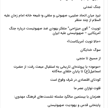
جنگ تمدنی
نبرد میان اتحاد صلیبی، صهیونی و سلفی و؛ شیعه خانه امام زمان علیه
السلام از چند منظر
توییت ” آلون میزراحی” متفکر یهودی ضد صهیونیست درباره جنگ
آمریکایی – صهیونیستی علیه ایران
«حالا نوبت آمریکاست!»
سوگ خدایگان
از مسیح تا منجی
«موعود» با پرونده‌ای تاریخی به استقبال مبعث رفت: از حضرت
اسماعیل(ع) تا پایان خلفای سه‌گانه
کودتای اقتصادی در شرف وقوع است
فلوت نوازان عصر ما
همزمان با بیستمین سالگرد سلسله نشست‌های فرهنگ مهدوی:‌
پایتختی قدس و یهودیت صهیونیستی