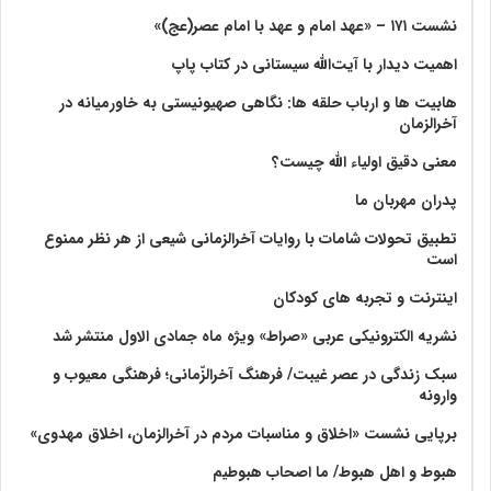
نشست ۱۷۱ – «عهد امام و عهد با امام عصر(عج)»
اهمیت دیدار با آیت‌الله سیستانی در کتاب پاپ
هابیت ها و ارباب حلقه ها: نگاهی صهیونیستی به خاورمیانه در
آخرالزمان
معنی دقیق اولیاء الله چیست؟
پدران مهربان ما
تطبیق تحولات شامات با روایات آخرالزمانی شیعی از هر نظر ممنوع
است
اینترنت و تجربه های کودکان
نشریه الکترونیکی عربی «صراط» ویژه ماه جمادی الاول منتشر شد
سبک زندگی در عصر غیبت/ فرهنگ آخرالزّمانی؛ فرهنگی معیوب و
وارونه
برپایی نشست «اخلاق و مناسبات مردم در آخرالزمان، اخلاق مهدوی»
هبوط و اهل هبوط/ ما اصحاب هبوطیم