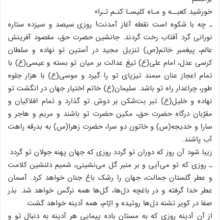
خورشید کعبــه‌ و مـاه‌ کلیسـا کنـم‌ تـرا»
ـ چه‌ با شکوه‌ است‌ نقطه‌ آغاز آمدنت‌! روزی‌ سیصد و سیزده‌ ستاره‌
نورانی‌ گرد آفتاب‌ رخت‌ گردند. جانشین‌ حضرت‌ حق‌، مقصود آفرینش‌
عالم‌، پیغمبر خاتم‌(ص‌) تنزیل‌ مجید در آستین‌ تو نهاده‌ و سلطان‌
کرسی‌ عدل‌، امام‌ علی‌(ع‌) تیغ‌ عدالت‌ بر میان‌ تو بسته‌ و عیسی‌(ع‌) با
تمام‌ اعجاز عنان‌ سمند تیزپای‌ تو را گیرد و موسی‌(ع‌) با هزار جلوه‌
طور، چراغدار راه‌ تو باشد. سلیمان‌(ع‌) خاتم‌ اختیار جهان‌ در انگشت‌ تو
نهاده‌ و خلیل‌(ع‌) تبر بت‌شکن‌ بر دوش‌ تو گذارد و تمام‌ افلاکیان‌ و
مقرّبان‌ درگاه‌ حضرت‌ حق‌، مکین‌ حضرت‌ تو باشند و مریم‌ و هاجر و
سارا و خدیجه‌(س‌) و خاتون‌ دو سرا، حضرت‌ زهرا(س‌) به‌ بدرقه‌ راهت‌
آب‌ پاشند.
زیبا شود آن‌ روز که‌ دوران‌ تو گردد روزی‌ که‌ جهان‌ پهنه‌ جولان‌ تو گردد
ـ روزی‌ که‌ تو می‌آیی‌ و بر منبر گل‌ می‌نشینی‌، شمیم‌ دلنشین‌ کلامت‌
و عطر گلستان‌ جمالت‌، جهان‌ را رشک‌ باغ‌ جنان‌ خواهد کرد. آسمان‌
عطر خدا گرفته‌ و در باغچه‌ دل‌ها، گل‌ها همه‌ نرگس‌ خواهد شد. بذر
صفا در کویر تشنه‌ دل‌ها روئیده‌ و ایّام‌، همه‌ آدینه‌ خواهد گشت‌.
از آن‌ آدینه‌ روزی‌ که‌ به‌ مستان‌ باده‌ پیمایی‌ هر آدینه‌ به‌ دنبال‌ تو و