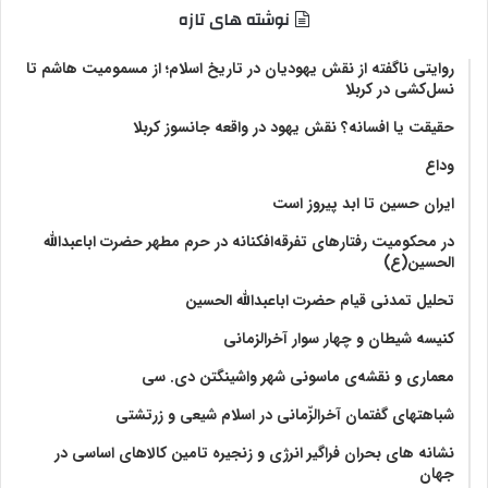
نوشته های تازه
روایتی ناگفته از نقش یهودیان در تاریخ اسلام؛ از مسمومیت هاشم تا
نسل‌کشی در کربلا
حقیقت یا افسانه؟‌ نقش یهود در واقعه جانسوز کربلا
وداع
ایران حسین تا ابد پیروز است
در محکومیت رفتارهای تفرقه‌افکنانه در حرم مطهر حضرت اباعبدالله
الحسین(ع)
تحلیل تمدنی قیام حضرت اباعبدالله الحسین
کنیسه شیطان و چهار سوار آخرالزمانی
معماری و نقشه‌ی ماسونی شهر واشينگتن دی. سی
شباهتهای گفتمان آخر‌الزّمانی در اسلام شیعی و زرتشتی
نشانه های بحران فراگیر انرژی و زنجیره تامین کالاهای اساسی در
جهان