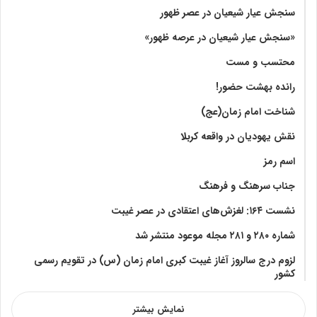
سنجش عیار شیعیان در عصر ظهور
«سنجش عیار شیعیان در عرصه ظهور»
محتسب و مست
رانده بهشت‌ حضور!
شناخت امام زمان(عج)
نقش یهودیان در واقعه کربلا
اسم رمز
جناب سرهنگ و فرهنگ
نشست ۱۶۴: لغزش‌های اعتقادی در عصر غیبت
شماره ۲۸۰ و ۲۸۱ مجله موعود منتشر شد
لزوم درج سالروز آغاز غیبت کبری امام زمان (س) در تقویم رسمی
کشور
نمایش بیشتر