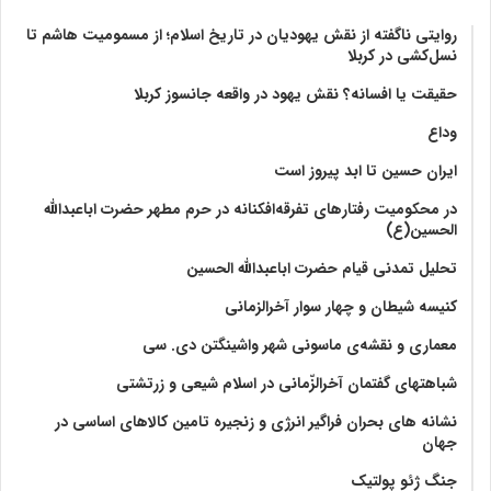
روایتی ناگفته از نقش یهودیان در تاریخ اسلام؛ از مسمومیت هاشم تا
نسل‌کشی در کربلا
حقیقت یا افسانه؟‌ نقش یهود در واقعه جانسوز کربلا
وداع
ایران حسین تا ابد پیروز است
در محکومیت رفتارهای تفرقه‌افکنانه در حرم مطهر حضرت اباعبدالله
الحسین(ع)
تحلیل تمدنی قیام حضرت اباعبدالله الحسین
کنیسه شیطان و چهار سوار آخرالزمانی
معماری و نقشه‌ی ماسونی شهر واشينگتن دی. سی
شباهتهای گفتمان آخر‌الزّمانی در اسلام شیعی و زرتشتی
نشانه های بحران فراگیر انرژی و زنجیره تامین کالاهای اساسی در
جهان
جنگ ژئو پولتیک