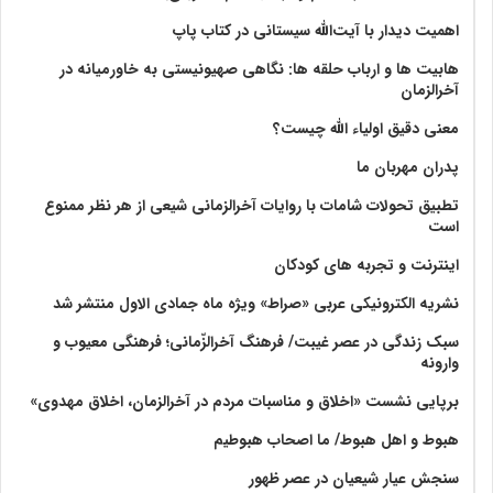
اهمیت دیدار با آیت‌الله سیستانی در کتاب پاپ
هابیت ها و ارباب حلقه ها: نگاهی صهیونیستی به خاورمیانه در
آخرالزمان
معنی دقیق اولیاء الله چیست؟
پدران مهربان ما
تطبیق تحولات شامات با روایات آخرالزمانی شیعی از هر نظر ممنوع
است
اینترنت و تجربه های کودکان
نشریه الکترونیکی عربی «صراط» ویژه ماه جمادی الاول منتشر شد
سبک زندگی در عصر غیبت/ فرهنگ آخرالزّمانی؛ فرهنگی معیوب و
وارونه
برپایی نشست «اخلاق و مناسبات مردم در آخرالزمان، اخلاق مهدوی»
هبوط و اهل هبوط/ ما اصحاب هبوطیم
سنجش عیار شیعیان در عصر ظهور