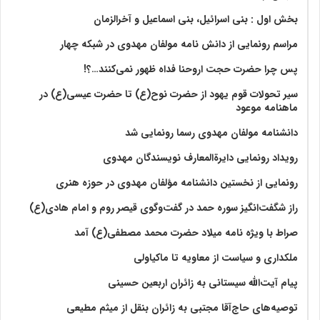
بخش اول : بنی اسرائیل، بنی اسماعیل و آخرالزمان
مراسم رونمایی از دانش نامه مولفان مهدوی در شبکه چهار
پس چرا حضرت حجت اروحنا فداه ظهور نمی‌کنند…؟!
سیر تحولات قوم یهود از حضرت نوح(ع) تا حضرت عیسی(ع) در
ماهنامه موعود
دانشنامه مولفان مهدوی رسما رونمایی شد
رویداد رونمایی دایرةالمعارف نویسندگان مهدوی
رونمایی از نخستین دانشنامه مؤلفان مهدوی در حوزه هنری
راز شگفت‌انگیز سوره حمد در گفت‌وگوی قیصر روم و امام هادی(ع)
صراط با ویژه نامه میلاد حضرت محمد مصطفی(ع) آمد
ملکداری و سیاست از معاویه تا ماکیاولی
پیام آیت‌الله سیستانی به زائران اربعین حسینی
توصیه‌های حاج‌آقا مجتبی به زائران بنقل از میثم مطیعی