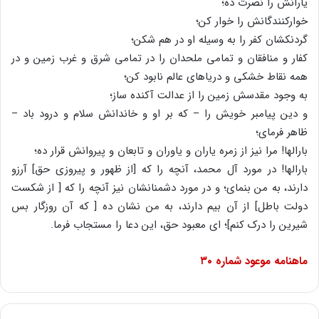
یارانش را نصرت ده؛
خوارکنندگانش را خوار کن؛
گردنکشان کفر را به وسیله او در هم شکن؛
کفار و منافقان و تمامى ملحدان را در تمامى شرق و غرب زمین و در
همه نقاط خشکى و دریاهاى عالم نابود کن؛
به وجود مقدسش زمین را از عدالت آکنده ساز؛
و دین پیامبر خویش را – که بر او و خاندانش سلام و درود باد –
ظاهر فرماى؛
بارالها! مرا نیز از زمره یاران و یاوران و تابعان و پیروانش قرار ده؛
بارالها! در مورد آل محمد، آنچه را که [از ظهور و پیروزى حق] آرزو
دارند، به من بنماى؛ و در مورد دشمنانشان نیز آنچه را که [ از شکست
دولت باطل] از آن بیم دارند، به من نشان ده [ که آن روزگار بس
شیرین را درک کنم]؛ اى معبود حق، این دعا را مستجاب فرما.
ماهنامه موعود شماره ۳۰