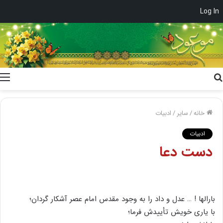
Log In
جستجو
برای
خانه
/
سایر
/
ادبیات
ادبیات
دست دعا
بارالها ! … عدل و داد را به وجود مقدس امام عصر آشکار گردان؛
با یارى خویش تأییدش فرما؛