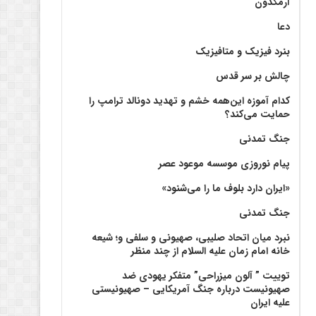
آرمگدون
دعا
بنرد فیزیک و متافیزیک
چالش بر سر قدس
کدام آموزه این‌همه خشم و تهدید دونالد ترامپ را
حمایت می‌کند؟
جنگ تمدنی
پیام نوروزی موسسه موعود عصر
«ایران دارد بلوف ما را می‌شنود»
جنگ تمدنی
نبرد میان اتحاد صلیبی، صهیونی و سلفی و؛ شیعه
خانه امام زمان علیه السلام از چند منظر
توییت ” آلون میزراحی” متفکر یهودی ضد
صهیونیست درباره جنگ آمریکایی – صهیونیستی
علیه ایران