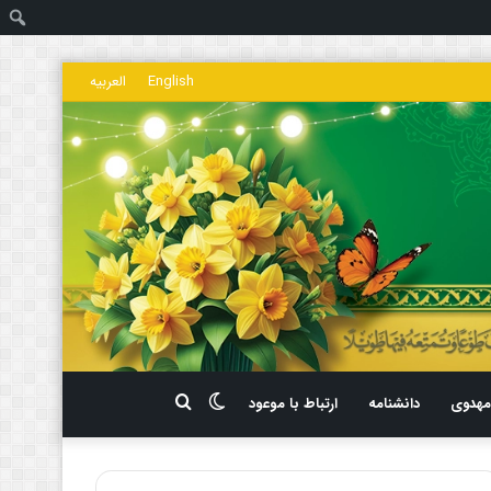
ج
English
العربیه
تغییر
جستجو
هدوی
دانشنامه
ارتباط با موعود
پوسته
برای