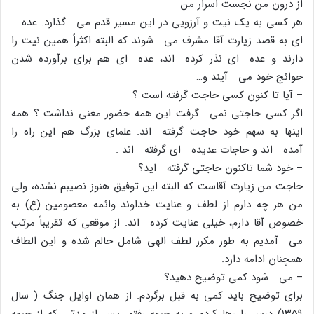
از درون من نجست اسرار من
هر کسى به یک نیت و آرزویى در این مسیر قدم مى گذارد. عده
اى به قصد زیارت آقا مشرف مى شوند که البته اکثراً همین نیت را
دارند و عده اى نذر کرده اند، عده اى هم براى برآورده شدن
حوائج خود مى آیند و…
– آیا تا کنون کسى حاجت گرفته است ؟
اگر کسى حاجتى نمى گرفت این همه حضور معنى نداشت ؟ همه
اینها به سهم خود حاجت گرفته اند. علماى بزرگ هم این راه را
آمده اند و حاجات عدیده اى گرفته اند .
– خود شما تاکنون حاجتى گرفته اید؟
حاجت من زیارت آقاست که البته این توفیق هنوز نصیبم نشده، ولى
من هر چه دارم از لطف و عنایت خداوند وائمه معصومین (ع) به
خصوص آقا دارم، خیلى عنایت کرده اند. از موقعى که تقریباً مرتب
مى آمدیم به طور مکرر لطف الهى شامل حالم شده و این الطاف
همچنان ادامه دارد.
– مى شود کمى توضیح دهید؟
براى توضیح باید کمى به قبل برگردم. از همان اوایل جنگ ( سال
۱۳۵۹) درس را رها کردم و به جبهه رفتم. پس از مدتى که از جبهه