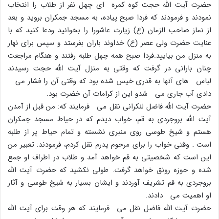
حضرت آیت الله حجت کوه کمره اى چهل نفر از طلاب را انتخاب
نمودند و فرمودند که فردا صبح پیاده، به مسجد جمکران بروید و بعد
از نماز صاحب الزمان (ع) زیارت عاشورا را بخوانید ودعا کنید که با
عنایت حضرت ولى عصر (ع) خداوند باران بفرستد و سپس براى نهار
به منزل من بیایید.فردا صبح همه چهل طلبه رفتند و هنگام مراجعت
چنان بارانى در گرفت که وقتى به منزل آیت الله حجت رسیدند
لباس هاى آنها به قدرى خیس شده بود که وقتى آن را فشار مى
دادى آب جارى مى شدو این از کرامات آن خضرت بود.
حضرت آیت الله فاضل لنکرانى نقل مى فرمایند که: من قبل از آمدن
آیت الله بروجردى به قم، خواب دیدم که در حیاط مسجد جمکران
هستم و شیخ طوسى روى منبرى نشسته و تمام حیاط پر از طلبه
است . وقتى خواب را براى مرحوم پدرم نقل کردم، فرمودند: تعبیر من
این است که شخصیتى به قم خواهد آمد و طلاب در اطراف او جمع
شده و حوزه رونق خواهد گرفت. طولى نکشید که حضرت آیت الله
بروجردى به قم تشریف آوردند و ایشان بسیار به شیخ طوسى و آثار
او اهمیت مى دادند.
حضرت آیت الله فاضل نقل مى فرمایند که هر وقت براى آیت الله