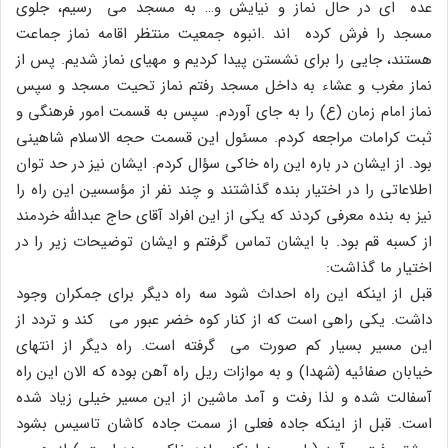
عده اى در حال نماز و نیایش و… به مسجد مى رسیم، جلوى
مسجد را فرش کرده اند .انبوه جمعیت منتظر اقامه نماز جماعت
هستند، جایى را براى نشستن پیدا کردیم و مهیاى نماز شدیم. پس از
نماز مغرب و عشاء به داخل مسجد رفتم نماز تحیت مسجد و سپس
نماز امام زمان (ع) را به جاى آوردم. سپس به قسمت امور فرهنگى و
ثبت کرامات مراجعه کردم. مسئول این قسمت حجه الاسلام شاهینى
بود. از ایشان در باره این راه خاکى سؤال کردم. ایشان نیز در حد توان
اطلاعاتى را در اختیار بنده گذاشتند و چند نفر از مؤسسین این راه را
نیز به بنده معرفى کردند که یکى از این افراد آقاى حاج عبدالله خردمند
از کسبه قم بود. با ایشان تماس گرفتم و ایشان توضیحات زیر را در
اختیار ما گذاشت:
قبل از اینکه این راه احداث شود سه راه دیگر براى جمکران وجود
داشت. یکى راهى است که از کنار کوه خضر عبور مى کند و تردد از
این مسیر بسیار کم صورت مى گرفته است. راه دیگر از انتهاى
خیابان صفائیه (شهدا) و به موازات ریل راه آهن بوده که الان این راه
آسفالت شده و لذا رفت و آمد ماشین از این مسیر خیلى زیاد شده
است. قبل از اینکه جاده فعلى از سمت جاده کاشان تاسیس بشود