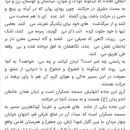
اتفاقى افتاده که اینگونه کودک و جوان، میانسال و کهنسال، زن و مرد
به سمت مشرق در حرکتند. چون رودى روان که در آبراه پر پیچ و
خمى در حرکت باشد، روان گشته اند. عده اى با هم صحبت مى
کنند و از سرگذشت هاى خود براى یکدیگر تعریف مى کنند. بعضى
تنها با خود خلوت کرده اند، ذکر مى گویند، زمزمه مى کنند، اشک
مى ریزند، گاهى آه عمیقى مى کشند و گاه تبسمى معنى دار بر
لبانشان نقش مى بندد، نگاهشان به افق دوخته شده و بى وقفه
طى طریق مى کنند.
به راستى چه خبر است؟ اینان کیانند و چه مى خواهند؟ به کجا
مى روند که اینگونه با خضوع و خشوع و با دنیایى از عشق و
معرفت در این مسیر خاکى و هواى گرم، آن هم با پاى برهنه در
حرکت هستند.
آرى این جاده انتهایش مسجد جمکران است و اینان همان عاشقان
امام زمان (ع) هستند و به سمت آنجا در حرکتند.
این جاده یکى از جاده هاى قدیمى و تقریباً کوتاهترین مسیر به
مسجد جمکران است که مبداء آن در ضلع شرقى قم، انتهاى خیابان
چهار مردان ما بین گلزار شهدا (على بن جعفر) و هنرستان قدس واقع
شده است. طول این مسیر تقریباً ۵ الى ۶ کیلومتر است و در میانه راه