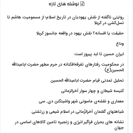
نوشته های تازه
روایتی ناگفته از نقش یهودیان در تاریخ اسلام؛ از مسمومیت هاشم تا
نسل‌کشی در کربلا
حقیقت یا افسانه؟‌ نقش یهود در واقعه جانسوز کربلا
وداع
ایران حسین تا ابد پیروز است
در محکومیت رفتارهای تفرقه‌افکنانه در حرم مطهر حضرت اباعبدالله
الحسین(ع)
تحلیل تمدنی قیام حضرت اباعبدالله الحسین
کنیسه شیطان و چهار سوار آخرالزمانی
معماری و نقشه‌ی ماسونی شهر واشينگتن دی. سی
شباهتهای گفتمان آخر‌الزّمانی در اسلام شیعی و زرتشتی
نشانه های بحران فراگیر انرژی و زنجیره تامین کالاهای اساسی در
جهان