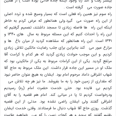
بیشتر رفت و آمد (با وجود اینکه جاده خاکى بوده است ) از همین
جاده صورت مى گرفته است .
راه سوم نیز همین راه فعلى است که بسیار وسیع شده و تردد اصلى
از این راه صورت مى گیرد.ولى همانطور که عرض کردم به خاطر
اینکه این راه ها فاصله زیادى تا مسجد داشتند، تصمیم گرفتیم که
این راه را احداث کنیم که این مسئله مربوط به سال هاى ۱۳۴۰ و
۱۳۴۱ است. این راه همانطور که مشاهده کردید از میان باغ ها و
مزارع عبور مى کند بنابراین براى جلب رضایت مالکین تلاش زیادى
کردیم. و این موجب حوادث زیادى گردید که هر کدام با کرامت آقا
مرتفع گردید. یکى از این کرامات مربوط به یکى از مالکینى بود که
ملک او در مسیر این جاده قرار داشت. این ملک مربوط به حاج آقا
شهاب اشراقى داماد مرحوم امام بود. ایشان به هیچ عنوان حاضر نبود
که مقدارى از زمین خود را به ما بفروشد. ما نیز هر چه تلاش مى
کردیم بى فایده بود. حتى خدمت حضرت امام (ره) رسیدیم
ودرخواست کردیم تا پا در میانى کند. امام هم قضیه را به آقاى
اشراقى گفتند ولى ایشان راضى نشده بود. مدتى از این قضیه
گذشت. روزى حاج آقا شهاب دنبال ما فرستادند. وقتى خدمت ایشان
رفتیم گفتند که بروید و هر کجاى زمین را که مى خواهید علامت