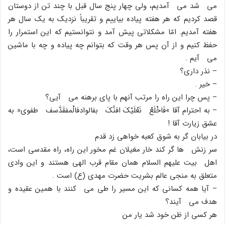
مى شد مى آمدیم، ولى چهار پنج سال قبل با چند تن از دوستان
قصد کردیم که هر هفته پیاده بیاییم و تقریباً نزدیک به یک سال هر
هفته آمدیم. امّا مشکلاتى پیش آمد و نتوانستیم که این استمرار را
حفظ کنیم و از آن پس هر وقت که بتوانم چه پیاده و چه با ماشین
مى آیم .
– نذر دارى؟
– خیر .
– پس چرا این راه را مرتب آنهم با پاى برهنه مى آیى؟
– به احترام آقا »فَاخْلَعْ نَعْلَیْکَ افنَّکَ بفالوادفالْمفقَدَّسف طفوى« به
عشق زیارت آقا !
در بیابان گر به شوق کعبه خواهى زد قدم
سر زنش ها گر کند خار مغیلان غم مخور این راه، راه مقدسى است،
اهل بیت علیهم السلام همان مقام قرب الهى هستند و این وادى
متعلق به منجى عالم بشریت حضرت مهدى (ع) است .
– آیا همه کسانى که این مسیر را طى مى کنند با همین عقیده و
هدف مى آیند؟
هر کسى از ظن خود شد یار من