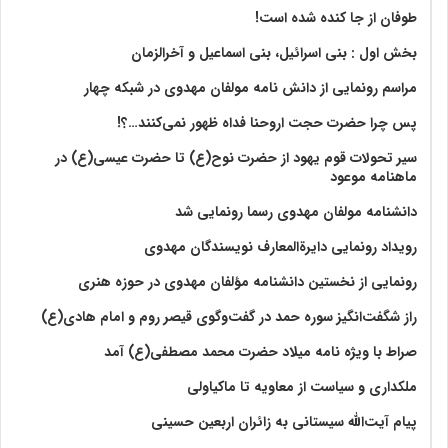
طوفان از جا کنده شده است!
بخش اول : بنی اسرائیل، بنی اسماعیل و آخرالزمان
مراسم رونمایی از دانش نامه مولفان مهدوی در شبکه چهار
پس چرا حضرت حجت اروحنا فداه ظهور نمی‌کنند…؟!
سیر تحولات قوم یهود از حضرت نوح(ع) تا حضرت عیسی(ع) در
ماهنامه موعود
دانشنامه مولفان مهدوی رسما رونمایی شد
رویداد رونمایی دایرةالمعارف نویسندگان مهدوی
رونمایی از نخستین دانشنامه مؤلفان مهدوی در حوزه هنری
راز شگفت‌انگیز سوره حمد در گفت‌وگوی قیصر روم و امام هادی(ع)
صراط با ویژه نامه میلاد حضرت محمد مصطفی(ع) آمد
ملکداری و سیاست از معاویه تا ماکیاولی
پیام آیت‌الله سیستانی به زائران اربعین حسینی