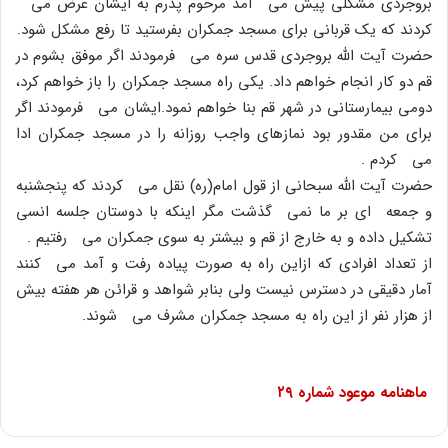
بروجردى مشکلى پیش مى آمد مرحوم پدرم به ایشان عرض مى
کردند که یک قربانى براى مسجد جمکران بفرستید تا رفع مشکل شود.
حضرت آیت الله بروجردى قدس سره مى فرمودند اگر موفق بشوم در
قم دو کار انجام خواهم داد. یکى راه مسجد جمکران را باز خواهم کرد،
دومى بیمارستانى در شهر قم بنا خواهم نمود.ایشان مى فرمودند اگر
براى من مقدور بود نمازهاى واجب روزانه را در مسجد جمکران ادا
مى کردم .
حضرت آیت الله سبحانى از قول امام(ره) نقل مى کردند که پنجشنبه
و جمعه اى بر ما نمى گذشت مگر اینکه با دوستان جلسه انسى
تشکیل داده و به خارج از قم و بیشتر به سوى جمکران مى رفتیم .
از تعداد افرادى که ازاین راه به صورت پیاده رفت و آمد مى کنند
آمار دقیقى در دسترس نیست ولى بنابر شواهد و قرائن هر هفته بیش
از هزار نفر از این راه به مسجد جمکران مشرف مى شوند.
ماهنامه موعود شماره
۲۹