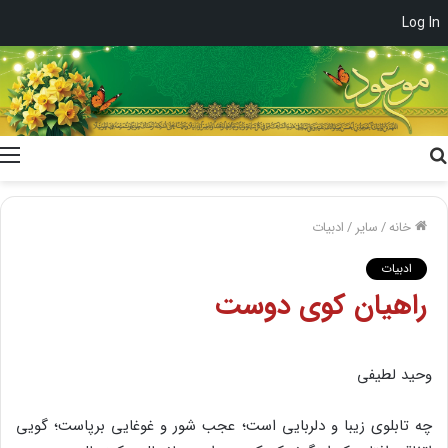
Log In
جستجو
برای
خانه
/
سایر
/
ادبیات
ادبیات
راهیان کوى دوست
وحید لطیفى
چه تابلوى زیبا و دلربایى است؛ عجب شور و غوغایى برپاست؛ گویى