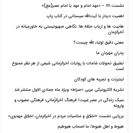
نشست ۱۷۱ – «عهد امام و عهد با امام عصر(عج)»
اهمیت دیدار با آیت‌الله سیستانی در کتاب پاپ
هابیت ها و ارباب حلقه ها: نگاهی صهیونیستی به خاورمیانه در
آخرالزمان
معنی دقیق اولیاء الله چیست؟
پدران مهربان ما
تطبیق تحولات شامات با روایات آخرالزمانی شیعی از هر نظر ممنوع
است
اینترنت و تجربه های کودکان
نشریه الکترونیکی عربی «صراط» ویژه ماه جمادی الاول منتشر شد
سبک زندگی در عصر غیبت/ فرهنگ آخرالزّمانی؛ فرهنگی معیوب و
وارونه
برپایی نشست «اخلاق و مناسبات مردم در آخرالزمان، اخلاق مهدوی»
هبوط و اهل هبوط/ ما اصحاب هبوطیم