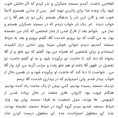
العلاجى داشت. آمدم مسجد جمکران و نذر کردم که اگر حالش خوب
شود یک وعده غذا براى زائرین تهیه کنم . پس از مدتى همسرم کاملاً
خوب شد و الان این نذر را بدهکار هستم. یکى دو بار هم آقا را در
خواب دیده ام. یک بار خواب دیدم که در مسجد جمکران هستم و
نماز مى خوانم بعد از فارغ شدن از نماز شخصى که کنار من نشسته
بود، به من گفت که بیا برویم خدمت آقا، گفتم برویم و بعد به حیاط
مسجد آمدیم، دیدم جوانى خوش سیما روى تختى دراز کشیده،
ایستادم و براى شخصى که همراه من بود گفتم که برو جلو و از آقا
بخواه که دعا کند تا حاجت تو برآورده شود و به او گفتم حاجت تو
تعجیل در ظهور آقا باشد.او هم جلو رفت و مرتب گریه مى کرد واز آقا
مى خواست تا دعا کند که حاجت او برآورده شود.و در همین حال از
خواب بیدار شدم. ولى امیدوارم که در بیدارى خدمت آقا برسم .
نزدیک مسجد رسیده بودیم. کمى بیش از یک ساعت راه آمده بودیم.
هنگام غروب بود کاروان هاى متعدد در حال پیاده شدن از
اتوبوس ها بودند، سیل جمعیت به طرف مسجد روان بود. وارد
حیاط مسجد شدیم مردم گروه گروه در حیاط مسجد نشسته بودند،
عده اى مشغول استراحت، عده اى مشغول درست کردن غذا،