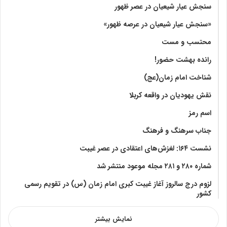
سنجش عیار شیعیان در عصر ظهور
«سنجش عیار شیعیان در عرصه ظهور»
محتسب و مست
رانده بهشت‌ حضور!
شناخت امام زمان(عج)
نقش یهودیان در واقعه کربلا
اسم رمز
جناب سرهنگ و فرهنگ
نشست ۱۶۴: لغزش‌های اعتقادی در عصر غیبت
شماره ۲۸۰ و ۲۸۱ مجله موعود منتشر شد
لزوم درج سالروز آغاز غیبت کبری امام زمان (س) در تقویم رسمی
کشور
نمایش بیشتر