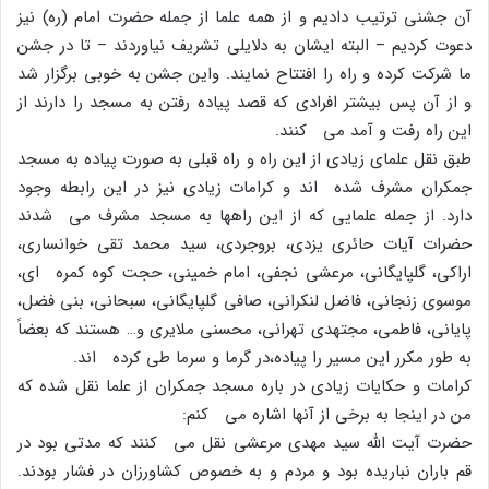
آن جشنى ترتیب دادیم و از همه علما از جمله حضرت امام (ره) نیز
دعوت کردیم – البته ایشان به دلایلى تشریف نیاوردند – تا در جشن
ما شرکت کرده و راه را افتتاح نمایند. واین جشن به خوبى برگزار شد
و از آن پس بیشتر افرادى که قصد پیاده رفتن به مسجد را دارند از
این راه رفت و آمد مى کنند.
طبق نقل علماى زیادى از این راه و راه قبلى به صورت پیاده به مسجد
جمکران مشرف شده اند و کرامات زیادى نیز در این رابطه وجود
دارد. از جمله علمایى که از این راهها به مسجد مشرف مى شدند
حضرات آیات حائرى یزدى، بروجردى، سید محمد تقى خوانسارى،
اراکى، گلپایگانى، مرعشى نجفى، امام خمینى، حجت کوه کمره اى،
موسوى زنجانى، فاضل لنکرانى، صافى گلپایگانى، سبحانى، بنى فضل،
پایانى، فاطمى، مجتهدى تهرانى، محسنى ملایرى و… هستند که بعضاً
به طور مکرر این مسیر را پیاده،در گرما و سرما طى کرده اند.
کرامات و حکایات زیادى در باره مسجد جمکران از علما نقل شده که
من در اینجا به برخى از آنها اشاره مى کنم:
حضرت آیت الله سید مهدى مرعشى نقل مى کنند که مدتى بود در
قم باران نباریده بود و مردم و به خصوص کشاورزان در فشار بودند.