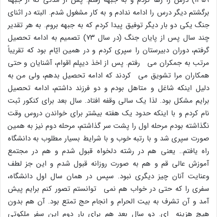
برگشتم دیگر درس را ادامه ندادم و به کار مشغول شدم. البته در اثناى
جنگ یکى دو بار دیگر توفیق پیدا کردم که به جبهه بروم. به هر تقدیر
چند سال پس از پایان جنگ (در سال ۷۳) تصمیم به ادامه تحصیل
گرفتم، دوران دبیرستان را سپرى کردم و در همین ایّام بود که تقریباً
مرتب به جمکران مى رفتم. پس از اخذ دیپلم اقوام، آشنایان و حتى
همکاران مرا تشویق مى کردند که ادامه تحصیل بدهم، ولى من به
دلیل اینکه شاغل و متاهل بودم و دو فرزند داشتم، ادامه تحصیل
برایم مشکل بود. لذا یک سالى وقفه افتاد. سال بعد براى کنکور ثبت
نام کردم و با اینکه حدود یک هفته بیشتر براى خواندن دروس وقت
نگذاشته بودم مرحله اول را پشت سر گذاشتم، مرحله دوم نیز به همین
صورت سپرى شد و با رتبه خوب و با شرایط بسیار مطلوب به دانشگاه
راه یافتم.. یعنى هم در رشته دلخواه قبول شدم و هم در مجتمع
آموزش عالى قم و هم به صورت روزانه قبول شدم و این جز لطف
وعنایت آنان چیز دیگرى نبود. سپس در همان سال اول دانشگاه،
سفرى را که حتى در خواب هم نمى توانستم تصور کنم برایم پیش
آمد و آن تشرف به بیت الحرام و انجام حج تمتع بود. آن هم بدون
هیچ هزینه اى. دو سال بعد هم براى بار دوم این سفر ملکوتى