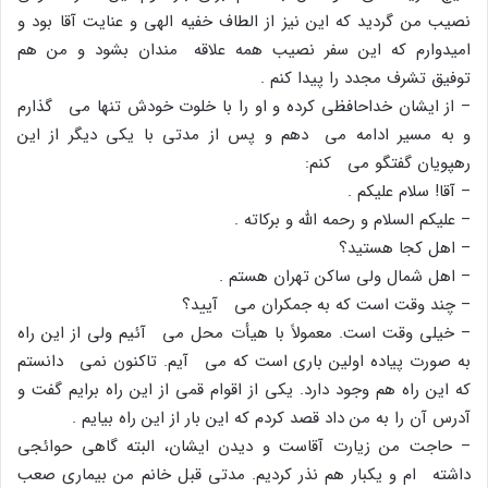
نصیب من گردید که این نیز از الطاف خفیه الهى و عنایت آقا بود و
امیدوارم که این سفر نصیب همه علاقه مندان بشود و من هم
توفیق تشرف مجدد را پیدا کنم .
– از ایشان خداحافظى کرده و او را با خلوت خودش تنها مى گذارم
و به مسیر ادامه مى دهم و پس از مدتى با یکى دیگر از این
رهپویان گفتگو مى کنم:
– آقا! سلام علیکم .
– علیکم السلام و رحمه الله و برکاته .
– اهل کجا هستید؟
– اهل شمال ولى ساکن تهران هستم .
– چند وقت است که به جمکران مى آیید؟
– خیلى وقت است. معمولاً با هیأت محل مى آئیم ولى از این راه
به صورت پیاده اولین بارى است که مى آیم. تاکنون نمى دانستم
که این راه هم وجود دارد. یکى از اقوام قمى از این راه برایم گفت و
آدرس آن را به من داد قصد کردم که این بار از این راه بیایم .
– حاجت من زیارت آقاست و دیدن ایشان، البته گاهى حوائجى
داشته ام و یکبار هم نذر کردیم. مدتى قبل خانم من بیمارى صعب