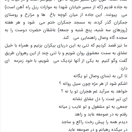
به جاده قدیم (که از مسیر خیابان شهدا به موازات ریل راه آهن است)
مى پیوندد. این جاده از میان کوچه باغ ها و مزارع و روستاى
جمکران گذر کرده، به مسجد جمکران ختم مى شود و هر هفته
(روزهاى سه شنبه، پنج شنبه و جمعه) عاشقان حضرت دوست را به
سجده گاه وصال راهنمایى مى کند.
ما نیز قصد کردیم که تنى به این دریاى بیکران بزنیم و همراه با خیل
عشاق به سمت معشوق روان شویم و با تنى چند از این رهروان طریق
گفت وگو کنیم. به یکى از آنها نزدیک مى شویم، با خود زمزمه اى
دارد:
تا کى به تمناى وصال تو یگانه
اشکم شود از هر مژه چون سیل روانه ؟
خواهد به سرآید غم هجران تو یا نه ؟
اى تیر غمت را دل عشاق نشانه
جمعى به تو مشغول و تو غایب ز میانه
رفتم به در صومعه عابد و زاهد
دیدم همه را پیش رخت راکع و ساجد
در میکده رهبانم و در صومعه عابد