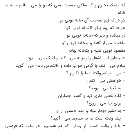
گه معتکف دیرم و گه ساکن مسجد یعنى که تو را مى طلبم خانه به
خانه
هر در که زنم صاحب آن خانه تویى تو
هر جا که روم پرتو کاشانه تویى تو
در میکده و دیر که جانانه تویى تو
مقصود من از کعبه و بتخانه تویى تو
مقصود تویى کعبه و بتخانه بهانه
همینطور این اشعار را زمزمه مى کند و اشک مى ریزد.
سلام مى کنم، با گرمى جواب داده و »التماس دعا« مى گوید.
– مى توانم وقت شما را بگیرم ؟
– خواهش مى کنم .
– به کجا مى روید؟
– نگاه معنى دارى کرد و گفت: جمکران .
– براى چه مى روى؟
– به عشق دیدار مولا و مدد جستن از او.
– چند وقت است که به مسجد مى آئید؟
– خیلى وقت است. از زمانى که قم هستیم. هر وقت که فرصتى