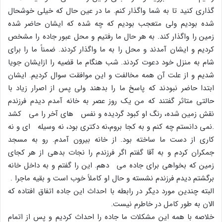
گذارى کنید تا به شما واگذار کنم. ما در عین حال که خیلى خوشحال
شده بودیم ولى متعجب بودیم که چه شده که ایشان حاضر شده
زمین را واگذار کند. به هر حال ما رفتیم و محل عبور جاده را مشخص
کردیم و ایشان آمدند و محل را به ما واگذار کردند. ضمناً ما را براى
شام به منزل خود دعوت کردند. شب هنگام ما قضیه را ازایشان جویا
شدیم و از علت آن همه مخالفت و این موافقت سوال کردیم. ایشان
ابتدا حاضر نبودند که پاسخ ما را بدهند ولى پس از اصرار زیاد با
حالتى متاثر گفتند که من یک روز عصر به خانه آمدم دیدم فرزندم
نقش زمین شده، رنگ او کبود گردیده و نفس هاى آخر را مى کشد
.نمى دانستم چه کنم و به کجا بروم،نه دکترى بود، نه وسیله اى و نه
کارى از دست ما ساخته بود. از خانه بیرون آمدم. رو به مسجد
جمکران کردم و به آقا گفتم اگر فرزندم را نجات بدهى از هر کجاى
زمین که بخواهى براى جاده مى دهم. این را گفتم و به داخل خانه
برگشتم دیدم فرزندم نشسته و حال او کاملاً خوب است و بقیه ماجرا .
البته چندین مورد دیگر در رابطه با احداث این جاده اتفاق افتاده که
الان به طور کامل در خاطرم نیست.
خلاصه با همه این مشکلات ما جاده را احداث کردیم و پس از اتمام