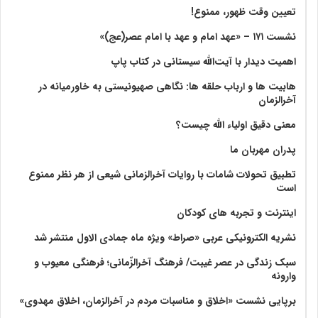
تعیین وقت ظهور، ممنوع!
نشست ۱۷۱ – «عهد امام و عهد با امام عصر(عج)»
اهمیت دیدار با آیت‌الله سیستانی در کتاب پاپ
هابیت ها و ارباب حلقه ها: نگاهی صهیونیستی به خاورمیانه در
آخرالزمان
معنی دقیق اولیاء الله چیست؟
پدران مهربان ما
تطبیق تحولات شامات با روایات آخرالزمانی شیعی از هر نظر ممنوع
است
اینترنت و تجربه های کودکان
نشریه الکترونیکی عربی «صراط» ویژه ماه جمادی الاول منتشر شد
سبک زندگی در عصر غیبت/ فرهنگ آخرالزّمانی؛ فرهنگی معیوب و
وارونه
برپایی نشست «اخلاق و مناسبات مردم در آخرالزمان، اخلاق مهدوی»