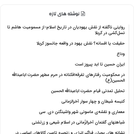
نوشته های تازه
روایتی ناگفته از نقش یهودیان در تاریخ اسلام؛ از مسمومیت هاشم تا
نسل‌کشی در کربلا
حقیقت یا افسانه؟‌ نقش یهود در واقعه جانسوز کربلا
وداع
ایران حسین تا ابد پیروز است
در محکومیت رفتارهای تفرقه‌افکنانه در حرم مطهر حضرت اباعبدالله
الحسین(ع)
تحلیل تمدنی قیام حضرت اباعبدالله الحسین
کنیسه شیطان و چهار سوار آخرالزمانی
معماری و نقشه‌ی ماسونی شهر واشينگتن دی. سی
شباهتهای گفتمان آخر‌الزّمانی در اسلام شیعی و زرتشتی
نشانه های بحران فراگیر انرژی و زنجیره تامین کالاهای اساسی در