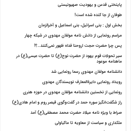
پایتختی قدس و یهودیت صهیونیستی
طوفان از جا کنده شده است!
بخش اول : بنی اسرائیل، بنی اسماعیل و آخرالزمان
مراسم رونمایی از دانش نامه مولفان مهدوی در شبکه چهار
پس چرا حضرت حجت اروحنا فداه ظهور نمی‌کنند…؟!
سیر تحولات قوم یهود از حضرت نوح(ع) تا حضرت عیسی(ع) در
ماهنامه موعود
دانشنامه مولفان مهدوی رسما رونمایی شد
رویداد رونمایی دایرةالمعارف نویسندگان مهدوی
رونمایی از نخستین دانشنامه مؤلفان مهدوی در حوزه هنری
راز شگفت‌انگیز سوره حمد در گفت‌وگوی قیصر روم و امام هادی(ع)
صراط با ویژه نامه میلاد حضرت محمد مصطفی(ع) آمد
ملکداری و سیاست از معاویه تا ماکیاولی