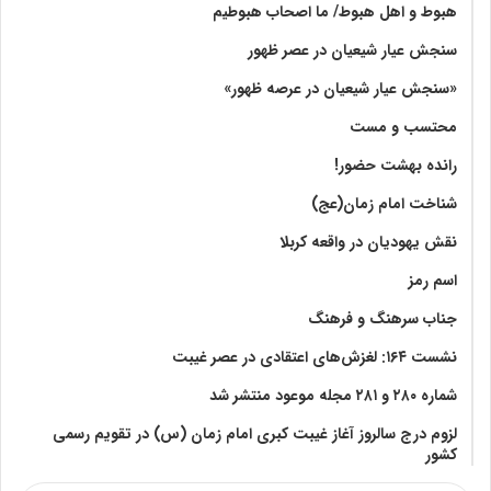
هبوط و اهل هبوط/ ما اصحاب هبوطیم
سنجش عیار شیعیان در عصر ظهور
«سنجش عیار شیعیان در عرصه ظهور»
محتسب و مست
رانده بهشت‌ حضور!
شناخت امام زمان(عج)
نقش یهودیان در واقعه کربلا
اسم رمز
جناب سرهنگ و فرهنگ
نشست ۱۶۴: لغزش‌های اعتقادی در عصر غیبت
شماره ۲۸۰ و ۲۸۱ مجله موعود منتشر شد
لزوم درج سالروز آغاز غیبت کبری امام زمان (س) در تقویم رسمی
کشور