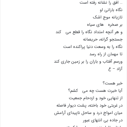
… افق را نشانه رفته است
نگاه بارانى او
تازیانه موج اشک
بر صخره هاى سیاه
و هر آنچه امتداد نگاه را قطع مى کند
جستجو گرانه، حریصانه
نگاه را به وسعت دنیا پراکنده است
تا مهمان از راه رسد
ورسم آفتاب و باران را بر زمین جارى کند
آزاد – ع
خبر هست؟
آیا خبرت هست چه مى کشم؟
از تنهایى خود و ازدحام جمعیت
در غربتى خود باخته، پشت دیوار فاصله
میان امواج درد و ساحل ناپیداى آرامش
در جاده بى انتهاى عبور