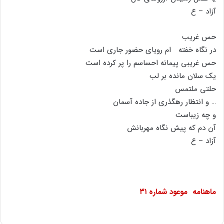
آزاد – ع
حس غریب
در نگاه خفته ام رویاى حضور جارى است
حس غریبى پیمانه احساسم را پر کرده است
یک سلان مانده بر لب
حلتى ملتمس
… و انتظار رهگذرى از جاده آسمان
و چه زیباست
آن دم که پیش نگاه مهربانش
آزاد – ع
ماهنامه
موعود شماره
۳۱