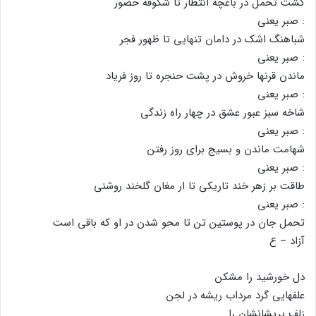
کشت تحمل در باغچه انتظار تا شکوفه حضور
: صبر یعنى
شباهنگ اشک در دامان تنهایى تا ظهور فجر
: صبر یعنى
ماندن قرنها خروش در پشت حنجره تا روز فریاد
: صبر یعنى
شاخه سبز عبور عشق در چهار راه زندگى
: صبر یعنى
شهامت ماندن و بسیج براى روز رفتن
: صبر یعنى
طاقت بر زهر خند تاریکى تا ار مغان گلخند روشنى
: صبر یعنى
تحمل جان در پوستین تن تا محو شدن در او که باقى است
آزاد – ع
دل خورشید را مشکن
علفهایى گرد مرداب ریشه در لجن
زلف پریشانشان را