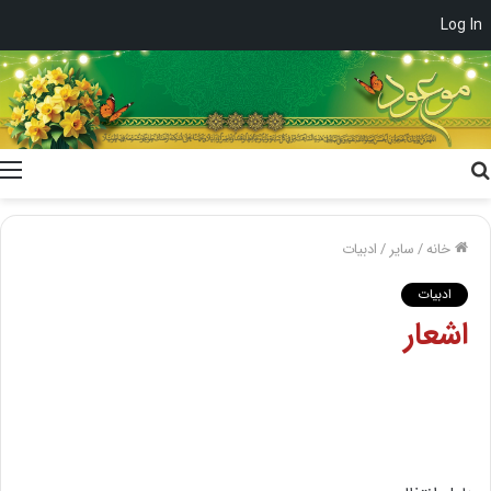
Log In
جستجو
برای
خانه
/
سایر
/
ادبیات
ادبیات
اشعار