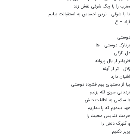
مغرب را با رنگ شرقى نقش زند
تا با شرقى ترین احساس به استقبالت بیایم
آزاد – ع
دوستى
برتارک دوستى ها
دل نازکى
ظریفتر از بال پروانه
زلال تر از آینه
اشیان دارد
بیا از دستهاى بهم فشرده دوستى
نردبانى سوى قله بزنیم
با سلامى به لطافت دلش
عهد ببندیم که پاسداریم
حرمت تندیس محبت را
و گلبرگ دلش را
پرپر نکنیم