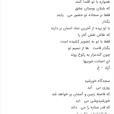
همواره با تو اقتدا کنند
که بلبلان بوستان عشق
فقط بر سجاده تو حضور مى یابند
بگذار
با تو پرده از آخرین نماد انسان بر دارند
که نقاش نقش آخر را
فقط با تو به تصویر کشیده است
بگذار قامت ها از نسیم تو
چون گندمزار به رکوع روند
اى اصالت خوبیها
آزاد – ع
سجدگاه خورشید
روزى مى آید
که فاصله زمین و آسمان پر خواهد شد
خورشیدوشى مى اید
که قدر ستاره را مى داند
و کهکشانها در تکریمش