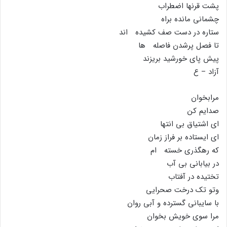
پشت قرنها اضطراب
چشمانى مانده براه
ستاره در دست صف کشیده اند
تا فصل پرشدن فاصله ها
پیش پاى خورشید بریزند
آزاد – ع
مرابخوان
صدایم کن
اى اشتیاق بى انتها
اى ایستاده بر فراز زمان
که رهگذرى خسته ام
در بیابانى بى آب
تختیده در آفتاب
وتو تک درخت صحرایى
با سایبانى گسترده و آبى روان
مرا سوى خویش بخوان