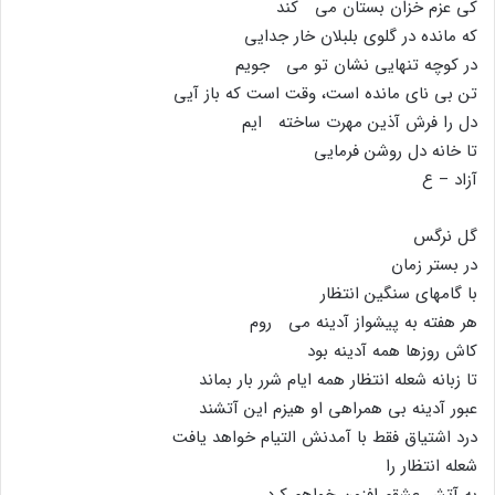
کى عزم خزان بستان مى کند
که مانده در گلوى بلبلان خار جدایى
در کوچه تنهایى نشان تو مى جویم
تن بى ناى مانده است، وقت است که باز آیى
دل را فرش آذین مهرت ساخته ایم
تا خانه دل روشن فرمایى
آزاد – ع
گل نرگس
در بستر زمان
با گامهاى سنگین انتظار
هر هفته به پیشواز آدینه مى روم
کاش روزها همه آدینه بود
تا زبانه شعله انتظار همه ایام شرر بار بماند
عبور آدینه بى همراهى او هیزم این آتشند
درد اشتیاق فقط با آمدنش التیام خواهد یافت
شعله انتظار را
به آتش عشقم افزون خواهم کرد