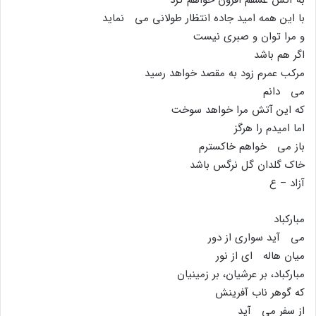
با این همه امید جاده انتظار طولانى مى نماید
و مرا توان و صبرى نیست
اگر هم باشد
مرکب عمرم زود به مقصد خواهد رسید
مى دانم
که این آتش مرا خواهد سوخت
اما امیدم را هرگز
باز مى خواهم خاکسترم
خاک گلدان گل نرگس باشد
آزاد – ع
مبارکباد
مى آید سوارى از دور
میان هاله اى از نور
مبارکباد، بر عرشیان، بر زمینیان
که گوهر ناب آفرینش
از سفر مى آید