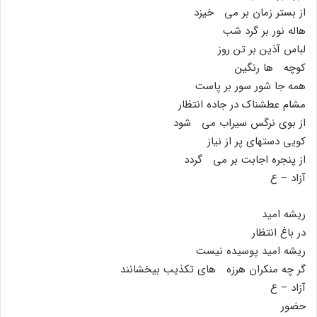
از بستر زمان بر مى خیزد
هاله نور بر گرد شب
لباس آذین بر تن روز
کوچه ها رنگین
همه جا شور سور بر پاست
مشام عطشناک در جاده انتظار
از بوى نرگس سیراب مى شود
کویى دستهاى پر از نیاز
از پنجره اجابت بر مى گردد
آزاد – ع
ریشه امید
در باغ انتظار
ریشه امید پوسیده نیست
گر چه منکران هرزه هاى تکذیب بیخشانند
آزاد – ع
حضور