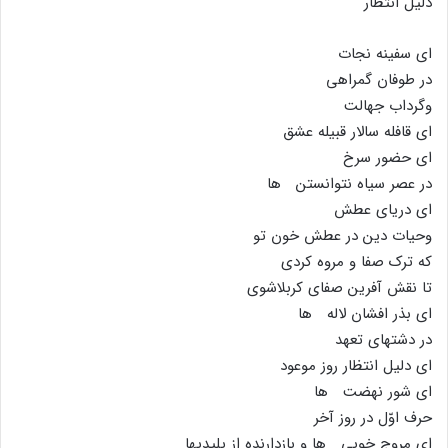
دلیل انتظار
اى سفینه نجات
در طوفان گمراهى
وگرداب جهالت
اى قافله سالار قبیله عشق
اى حضور سرخ
در عصر سیاه نتوانستن ها
اى دریاى عطش
وحیات دین در عطش خون تو
که ترک صفا و مروه کردى
تا نقش آفرین صفاى کربلاشوى
اى بذر افشان لاله ها
در دشتهاى تعهد
اى دلیل انتظار روز موعود
اى شور نهضت ها
حرف اوّل در روز آخر
اى مروج خوبى ها و بازدارنده از پلیدیها