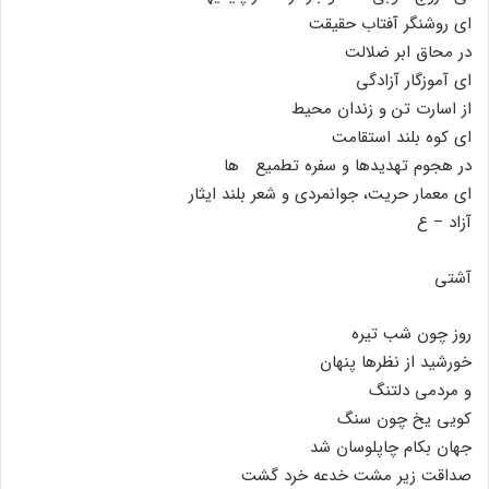
اى روشنگر آفتاب حقیقت
در محاق ابر ضلالت
اى آموزگار آزادگى
از اسارت تن و زندان محیط
اى کوه بلند استقامت
در هجوم تهدیدها و سفره تطمیع ها
اى معمار حریت، جوانمردى و شعر بلند ایثار
آزاد – ع
آشتى
روز چون شب تیره
خورشید از نظرها پنهان
و مردمى دلتنگ
کویى یخ چون سنگ
جهان بکام چاپلوسان شد
صداقت زیر مشت خدعه خرد گشت