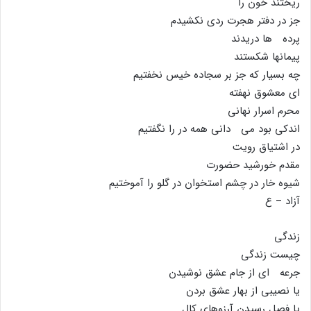
ریختند خون را
جز در دفتر هجرت ردى نکشیدم
پرده ها دریدند
پیمانها شکستند
چه بسیار که جز بر سجاده خیس نخفتیم
اى معشوق نهفته
محرم اسرار نهانى
اندکى بود مى دانى همه در را نگفتیم
در اشتیاق رویت
مقدم خورشید حضورت
شیوه خار در چشم استخوان در گلو را آموختیم
آزاد – ع
زندگى
چیست زندگى
جرعه اى از جام عشق نوشیدن
یا نصیبى از بهار عشق بردن
یا فصل رسیدن آرزوهاى کال