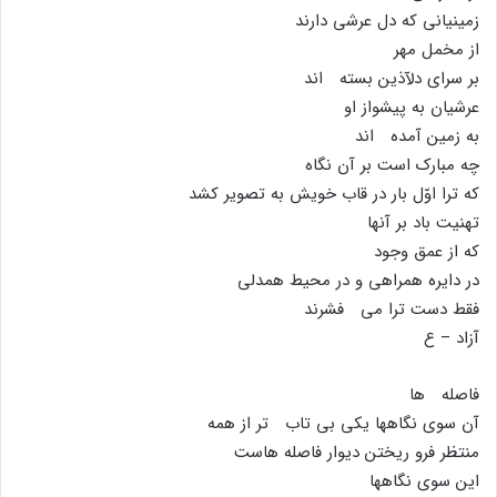
زمینیانى که دل عرشى دارند
از مخمل مهر
بر سراى دلآذین بسته اند
عرشیان به پیشواز او
به زمین آمده اند
چه مبارک است بر آن نگاه
که ترا اوّل بار در قاب خویش به تصویر کشد
تهنیت باد بر آنها
که از عمق وجود
در دایره همراهى و در محیط همدلى
فقط دست ترا مى فشرند
آزاد – ع
فاصله ها
آن سوى نگاهها یکى بى تاب تر از همه
منتظر فرو ریختن دیوار فاصله هاست
این سوى نگاهها