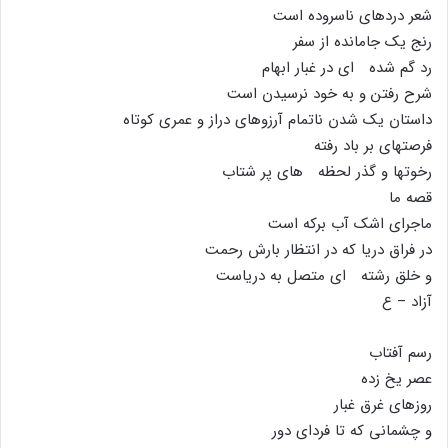
شعر دردهاى ناسروده است
رنج یک جامانده از سفر
رد گم شده اى در غبار ابهام
شرح رفتن و به خود نرسیدن است
داستان یک شدن ناتمام آرزوهاى دراز و عمرى کوتاه
فرصتهاى بر باد رفته
رخوتها و گذر لحظه هاى پر شتاب
قصه ما
ماجراى اشک آب برکه است
در فراق دریا که در انتظار بارش رحمت
و خلق رشته اى متصل به دریاست
آزاد – ع
رسم آفتاب
عصر یخ زده
روزهاى غرق غبار
و چشمانى که تا فرداى دور