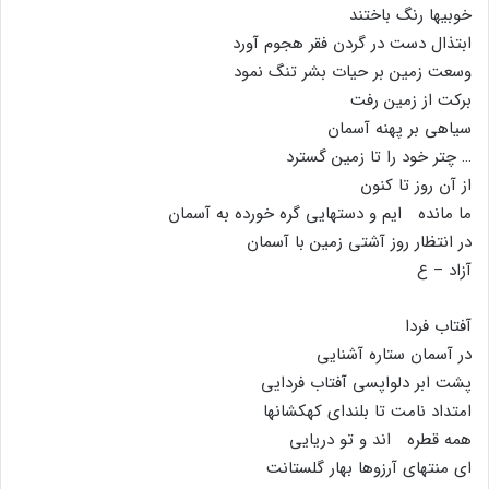
خوبیها رنگ باختند
ابتذال دست در گردن فقر هجوم آورد
وسعت زمین بر حیات بشر تنگ نمود
برکت از زمین رفت
سیاهى بر پهنه آسمان
… چتر خود را تا زمین گسترد
از آن روز تا کنون
ما مانده ایم و دستهایى گره خورده به آسمان
در انتظار روز آشتى زمین با آسمان
آزاد – ع
آفتاب فردا
در آسمان ستاره آشنایى
پشت ابر دلواپسى آفتاب فردایى
امتداد نامت تا بلنداى کهکشانها
همه قطره اند و تو دریایى
اى منتهاى آرزوها بهار گلستانت