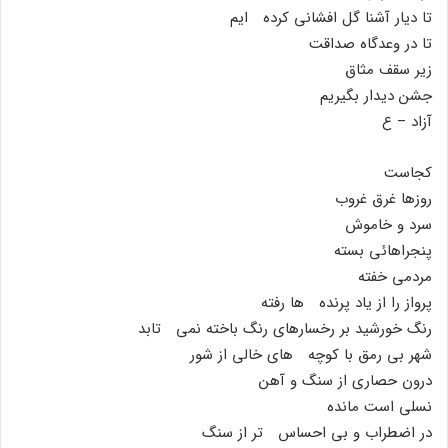
تا دیار آشنا گل افشانى کرده ایم
تا در وعدگاه صداقت
زیر سقف مثاق
جشن دیدار بگیریم
آزاد – ع
کجاست
روزها غرق غروب
سرد و خاموش
پنجراهائى بسته
مردمى خفته
پرواز را از یاد پرنده ها رفته
رنگ خورشید بر رخسارهاى رنگ باخته نمى تابد
شهر بى رمق با کوچه هاى خالى از شور
درون حصارى از سنگ و آهن
نسلى است مانده
در اضطراب و بى احساس تر از سنگ