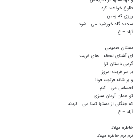
طلوع خواهند کرد
روزى که زمین
سجده گاه خورشید مى شود
آزاد – ع
دستان صمیمى
اى آشناى لحظه هاى غربت
گرمى دستان ترا
بر سر غربت امروز
و بر شانه فرتوت فردا
احساس مى کنم
تو همان آرمان سبزى
که جنگلى از دستها تمنا مى کردند
آزاد – ع
خاطره میلاد
نرم نرم خاطره میلاد