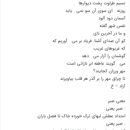
نسیم طراوت پشت دیوارها
روزنه اى سوى آن سو نمى یابد
آسمان دود آلود
نفس شهر گفته
و ما در آخرین ناى
کو آن صداى آشنا: فریاد بر مى آوریم که
که غریوهاى غریب
گوشمان را آزار مى دهد
مى گویند عاطفه ابر نازائى است
مهر ورزان کجایند؟
تا چراق مهر را بر گذر هر قلب بیاویزند
آزاد – ع
معنى صبر
: صبر یعنى
امتداد عطش لبهاى ترک خورده خاک تا فصل باران
: صبر یعنى