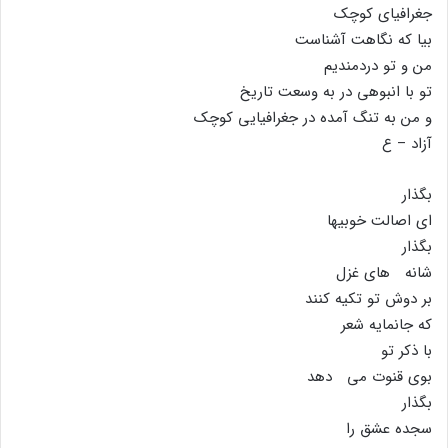
جغرافیاى کوچک
بیا که نگاهت آشناست
من و تو دردمندیم
تو با انبوهى در به وسعت تاریخ
و من به تنگ آمده در جغرافیایى کوچک
آزاد – ع
بگذار
اى اصالت خوبیها
بگذار
شانه هاى غزل
بر دوش تو تکیه کنند
که جانمایه شعر
با ذکر تو
بوى قنوت مى دهد
بگذار
سجده عشق را