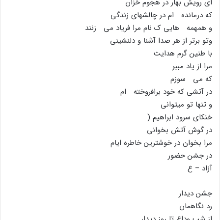
اى رویش بهار در هجوم خزان
که درمانده ام در چالشهاى زندگى
و همهمه هایى ک نام مرا فریاد مى زنند
وتو برتر از هر صدا آشنا و دلنشینى
با طنین گرم هدایت
مرا از یاد مببر
که مى سوزم
در آتشى که خود برافروخته ام
و تنها تو میتوانى
خنکاى سرود ابراهیم (
در گوش آتش بخوانى
مرا بخوان در خوشترین خاطره ایام
در جشن حضور
آزاد – ع
جشن دیدار
رد نگاهمان
از شب وداع تا روز دیدار