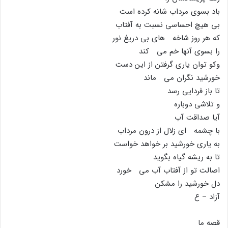
باد بسوى مرداب شانه کرده است
بى هیچ احساسى نسبت به آفتاب
که هر روز شاخه هاى بى دریغ نور
را بسوى آنها خم مى کند
وکو توان یارى گرفتن از این دست
خورشید نگران مى ماند
تا باز فردایى رسد
و تلاشى دوباره
آیا صداقت آب
با چشمه اى زلال از درون مرداب
به یارى خورشید بر خواهد خواست
تا به ریشه گیاه بگوید
اصالت تو از آفتاب آب مى خورد
دل خورشید را مشکن
آزاد – ع
قصه ما