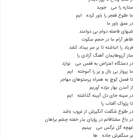
ستاره را مى جوید
ما طلوع ففجر را باور کرده ایم
در عمق باور ما
شبهاى فاصله دوام بى دوامند
ظاهر آرام ما در حجم سکوت
فریاد را انباشته تا بر سر بیداد کشد
ساز آرزوهایمان آهنگ آزادى را
در دستگاه اعتراض به قفس مى نوازد
ما پرواز بى بال و پر را آموخته ایم
تا فصل کوچ به همراه پرستوهاى مهاجر
از آمدن بهار مژده آوریم
در سینه جاى دل آیینه گذاشته ایم
تا پژواک آفتاب را
در طلوع شگفت آنگیزش از غروب باشد
در باغ مشتاقانم در رؤیاى بذر خفته چشم براهان
غهچه گل نرگس مى بینیم
بر سنگفرش جاده ها