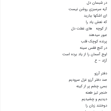
در شبسان دل
آیه سرسبزى روشن نیست
اى اشکها ببارید
که نعش یاد را
از کوچه هاى غفلت دل
عبور میدهند
پرنده کوچک قلب
در کنج فقس سینه
اوج آسمان را از یاد برده است
آزاد – ع
دفتر آرزو
صد دفتر آرزو غزل سرودیم
بسى چشم پر از کینه
خنجر تیز طعنه
دیدیم و چشیدیم
دوختند زبان را