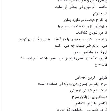
پاهاى تاول زده و عصایى شکسته
مانده ام میان تن پوشى از اسارت
!در حیرتم
بر تاراج فرصت در دایره زمان
و زوایاى بازى که هندسه عبورم را
تا مرز نبودن کشاندند
و لحظه هاى ناب بودن را در گوشه هاى تنگ اسیر کردند
مى دانم خبر هست چه مى کشم
اى قاصد مانوس سحر
آیا وقت آمدن نفسى تازه بر امید نفس باخته ام نیست؟
آزاد – ع
شرقى ترین احساس
موج ایام مرا بسوى غروب زندگى کشانده است
اینک با چشمانى ارغوانى
دستانى پر از باران سرخ
نگاهى با زبان التماس
از خورشید مى خواهم، که این بار