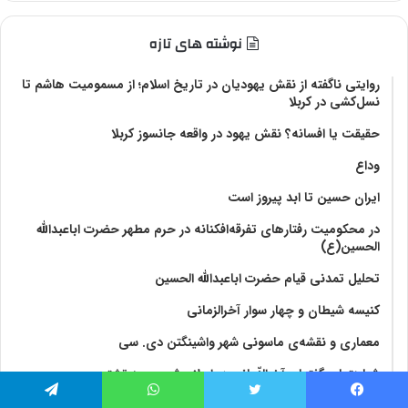
نوشته های تازه
روایتی ناگفته از نقش یهودیان در تاریخ اسلام؛ از مسمومیت هاشم تا
نسل‌کشی در کربلا
حقیقت یا افسانه؟‌ نقش یهود در واقعه جانسوز کربلا
وداع
ایران حسین تا ابد پیروز است
در محکومیت رفتارهای تفرقه‌افکنانه در حرم مطهر حضرت اباعبدالله
الحسین(ع)
تحلیل تمدنی قیام حضرت اباعبدالله الحسین
کنیسه شیطان و چهار سوار آخرالزمانی
معماری و نقشه‌ی ماسونی شهر واشينگتن دی. سی
شباهتهای گفتمان آخر‌الزّمانی در اسلام شیعی و زرتشتی
نشانه های بحران فراگیر انرژی و زنجیره تامین کالاهای اساسی در
فیس بوک
توییتر
واتس آپ
تلگرام