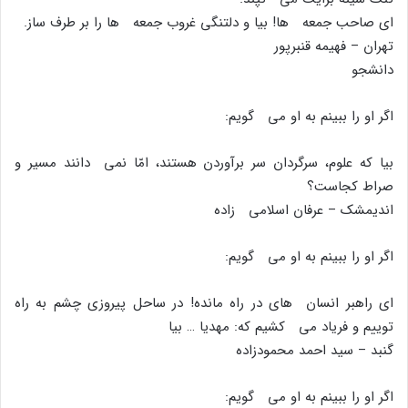
اى صاحب جمعه ها! بیا و دلتنگى غروب جمعه ها را بر طرف ساز.
تهران – فهیمه قنبرپور
دانشجو
اگر او را ببینم به او مى گویم:
بیا که علوم، سرگردان سر برآوردن هستند، امّا نمى دانند مسیر و
صراط کجاست؟
اندیمشک – عرفان اسلامى زاده
اگر او را ببینم به او مى گویم:
اى راهبر انسان هاى در راه مانده! در ساحل پیروزى چشم به راه
توییم و فریاد مى کشیم که: مهدیا … بیا
گنبد – سید احمد محمودزاده
اگر او را ببینم به او مى گویم: