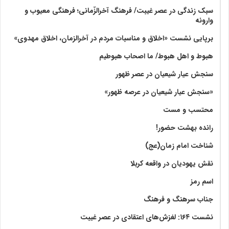
سبک زندگی در عصر غیبت/ فرهنگ آخرالزّمانی؛ فرهنگی معیوب و
وارونه
برپایی نشست «اخلاق و مناسبات مردم در آخرالزمان، اخلاق مهدوی»
هبوط و اهل هبوط/ ما اصحاب هبوطیم
سنجش عیار شیعیان در عصر ظهور
«سنجش عیار شیعیان در عرصه ظهور»
محتسب و مست
رانده بهشت‌ حضور!
شناخت امام زمان(عج)
نقش یهودیان در واقعه کربلا
اسم رمز
جناب سرهنگ و فرهنگ
نشست ۱۶۴: لغزش‌های اعتقادی در عصر غیبت