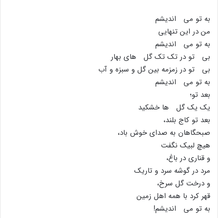
به تو مى اندیشم
من در این تنهایى
به تو مى اندیشم
بى تو در تک تک گل هاى بهار
بى تو در زمزمه بین گل و سبزه و آب
به تو مى اندیشم
بعد تو؛
یک یک گل ها خشکید
بعد تو کاج بلند،
صبحگاهان به صداى خوش باد،
هیچ لبیک نگفت
و قنارى در باغ،
مرد در گوشه سرد و تاریک
و درخت گل سرخ،
قهر کرد با همه اهل زمین
به تو مى اندیشم!