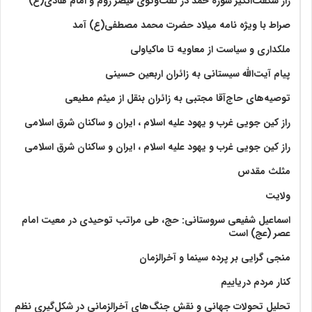
راز شگفت‌انگیز سوره حمد در گفت‌وگوی قیصر روم و امام هادی(ع)
صراط با ویژه نامه میلاد حضرت محمد مصطفی(ع) آمد
ملکداری و سیاست از معاویه تا ماکیاولی
پیام آیت‌الله سیستانی به زائران اربعین حسینی
توصیه‌های حاج‌آقا مجتبی به زائران بنقل از میثم مطیعی
راز کین جویی غرب و یهود علیه اسلام ، ایران و ساکنان شرق اسلامی
راز کین جویی غرب و یهود علیه اسلام ، ایران و ساکنان شرق اسلامی
مثلث مقدس
ولايت‏
اسماعیل شفیعی سروستانی: حج، طی مراتب توحیدی در معیت امام
عصر (عج) است
منجی گرایی بر پرده سینما و آخرالزمان
کنار مردم دریاییم
تحلیل تحولات جهانی و نقش جنگ‌های آخرالزمانی در شکل‌گیری نظم