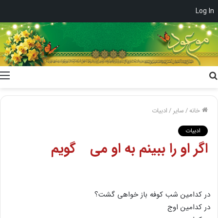
Log In
جستجو
برای
خانه
/
سایر
/
ادبیات
ادبیات
اگر او را ببینم به او مى گویم
در کدامین شب کوفه باز خواهى گشت؟
در کدامین اوج