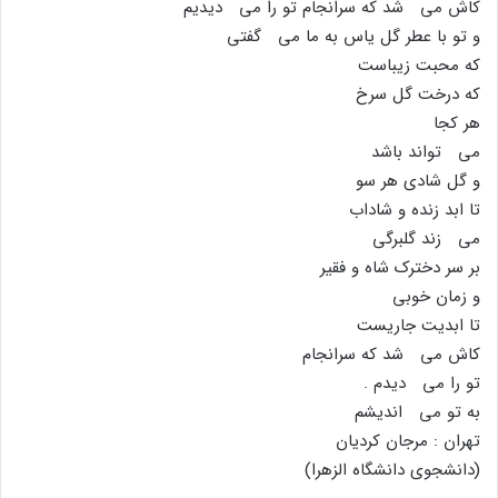
کاش مى شد که سرانجام تو را مى دیدیم
و تو با عطر گل یاس به ما مى گفتى
که محبت زیباست
که درخت گل سرخ
هر کجا
مى تواند باشد
و گل شادى هر سو
تا ابد زنده و شاداب
مى زند گلبرگى
بر سر دخترک شاه و فقیر
و زمان خوبى
تا ابدیت جاریست
کاش مى شد که سرانجام
تو را مى دیدم .
به تو مى اندیشم
تهران : مرجان کردیان
(دانشجوى دانشگاه الزهرا)