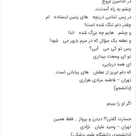
در کدامین عروج
چشم به راه آمدنت،
در پس تمامى دریچه هاى زمین ایستاده ام
چقدر دلم تنگ شده است!
و چشم هایم چه بزرگ شده اند!
و نطفه یک سؤال که در سرم بارور مى شود!
پس تو کى مى آیى؟
تو اى وسعت بیدارى
اى همه دریایى،
که دلم لبریز از عطش هاى بیابانى است.
تهران – فاطمه مرادى هزارى
(دانشجو)
اگر او را ببینم
جسارت گفتن؟! دیدن و پرواز … فقط همین
تهران – وحید علیان نژادى
(دانشجوى دانشگاه علوم پزشکى)