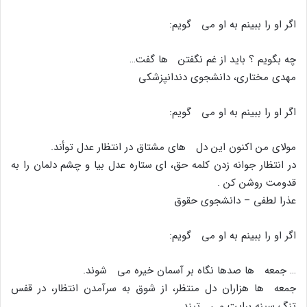
اگر او را ببینم به او مى گویم:
چه بگویم ؟ باید از غم نگفتن ها گفت…
مهدى مختارى، دانشجوى دندانپزشکى
اگر او را ببینم به او مى گویم:
مولاى من اکنون این دل هاى مشتاق در انتظار عدل توأند.
در انتظار جوانه زدن کلمه حق، اى ستاره عدل بیا و چشم دلمان را به
قدومت روشن کن .
عذرا لطفى – دانشجوى حقوق
اگر او را ببینم به او مى گویم:
… جمعه ها صدها نگاه بر آسمان خیره مى شوند.
جمعه ها هزاران دل منتظر، از شوق به سرآمدن انتظار، در قفس
تنگ سینه برایت مى تپند.