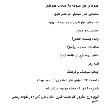
هبوط و اهل هبوط/ ما اصحاب هبوطیم
سنجش عیار شیعیان در عصر ظهور
«سنجش عیار شیعیان در عرصه ظهور»
محتسب و مست
رانده بهشت‌ حضور!
شناخت امام زمان(عج)
نقش یهودیان در واقعه کربلا
اسم رمز
جناب سرهنگ و فرهنگ
نشست ۱۶۴: لغزش‌های اعتقادی در عصر غیبت
شماره ۲۸۰ و ۲۸۱ مجله موعود منتشر شد
لزوم درج سالروز آغاز غیبت کبری امام زمان (س) در تقویم رسمی
کشور