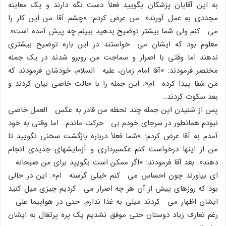
به این آقایان پزشکان بگویید فعلاً دست نگه دارند و یک معاینه
مجددى به عمل آورند«. من عرض کردم: »چشم آقا من این کار را
مى کنم ولى شما بیشتر توضیح بدهید ببینم چه پیش آمده است«.
معلوم بود که ایشان مى خواستند در این باره توضیح بیشترى
ندهند اما وقتى با اصرار و سماجت من روبرو شدند در یک جمله
مختصر فرمودند: »آقا امام زمان، علیه السلام، خودشان فرمودند که
من شفا پیدا کرده ام«. این جمله را با حالت خاصى بیان کردند و
بعد سکوت کردند…
پس از شنیدن این جمله چند لحظه من قادر به عکس العمل خاصى
نبودم همانطور در سرجاى خودم بى حرکت ماندم… اما وقتى به خود
آمدم به آقا عرض کردم: »شما فعلاً درباره بازگشت سخنى نگویید تا
من از اینها درخواست کنم عکسبردارى و آزمایشهاى جدیدى انجام
دهند«. بعد آقا فرمودند: »اگر ممکن است بگویید براى من صبحانه
اى بیاورند چون احساس مى کنم خیلى گرسنه ام«. این در حالى
بود که روزهاى پیش از آن هر چه اصرار مى کردیم چیزى میل کنید
ایشان اظهار مى کردند میلى به غذا ندارم. حتى در هواپیما على
رغم تعارف زیاد دوستان حتى موفق نشدیم یک پره پرتغال به ایشان