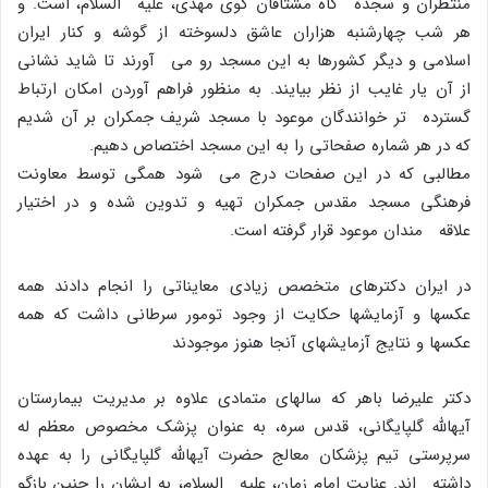
منتظران و سجده گاه مشتاقان کوى مهدى، علیه السلام، است. و
هر شب چهارشنبه هزاران عاشق دلسوخته از گوشه و کنار ایران
اسلامى و دیگر کشورها به این مسجد رو مى آورند تا شاید نشانى
از آن یار غایب از نظر بیایند. به منظور فراهم آوردن امکان ارتباط
گسترده تر خوانندگان موعود با مسجد شریف جمکران بر آن شدیم
که در هر شماره صفحاتى را به این مسجد اختصاص دهیم.
مطالبى که در این صفحات درج مى شود همگى توسط معاونت
فرهنگى مسجد مقدس جمکران تهیه و تدوین شده و در اختیار
علاقه مندان موعود قرار گرفته است.
در ایران دکترهاى متخصص زیادى معایناتى را انجام دادند همه
عکسها و آزمایشها حکایت از وجود تومور سرطانى داشت که همه
عکسها و نتایج آزمایشهاى آنجا هنوز موجودند
دکتر علیرضا باهر که سالهاى متمادى علاوه بر مدیریت بیمارستان
آیهاللَّه گلپایگانى، قدس سره، به عنوان پزشک مخصوص معظم له
سرپرستى تیم پزشکان معالج حضرت آیهاللَّه گلپایگانى را به عهده
داشته اند. عنایت امام زمان، علیه السلام، به ایشان را چنین بازگو