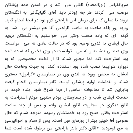
سرپانکراس (لوزالمعده) ناشى مى شد و در ضمن همه پزشکان
توصیه مى کردند هر چه زودتر باید آقاى گلپایگانى به انگلستان
بروند تا عملى که براى درمان این ناراحتى لازم بود در آنجا انجام گیرد.
روزبه روز بلکه ساعت به ساعت ناراحتى آقا هم بیشتر مى شد. به
گونه اى که یادم هست وقتى مى خواستیم به انگلستان برویم
حال ایشان به قدرى وخیم بود که در حالت عادى نه مى توانست
روى صندلى بنشیند و نه مى توانست در روى تختى که آماده شده
بود استراحت کند. لذا مجبور شدند تا از تخت مخصوصى که به
دیواره هواپیما نصب شده بود استفاده کنند. به جهت وخامت حال
ایشان به محض ورود به لندن وى در بیمارستان »کرانول« بسترى
شدند و اقدامات اولیه پزشکى توسط کادر بیمارستان انجام گرفت
بنابراین شد تا معالجات اساسى از فردا شروع شود. بنده خودم در
خدمت ایشان شب را در بیمارستان بودم منتهى موقع استراحت به
اتاق دیگرى در مجاورت اتاق ایشان رفتم و پس از چند ساعت
استراحت وقتى صبح زود به خدمتشان رسیدم متوجه شدم که حال
عمومى آقا خیلى بهتر از روزهاى قبل است. پس از سلام و احوالپرسى
به من فرمودند: »آقاى دکتر باهر ناراحتى من برطرف شده است شما