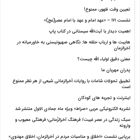
تعیین وقت ظهور، ممنوع!
نشست ۱۷۱ – «عهد امام و عهد با امام عصر(عج)»
اهمیت دیدار با آیت‌الله سیستانی در کتاب پاپ
هابیت ها و ارباب حلقه ها: نگاهی صهیونیستی به خاورمیانه در
آخرالزمان
معنی دقیق اولیاء الله چیست؟
پدران مهربان ما
تطبیق تحولات شامات با روایات آخرالزمانی شیعی از هر نظر ممنوع
است
اینترنت و تجربه های کودکان
نشریه الکترونیکی عربی «صراط» ویژه ماه جمادی الاول منتشر شد
سبک زندگی در عصر غیبت/ فرهنگ آخرالزّمانی؛ فرهنگی معیوب و
وارونه
برپایی نشست «اخلاق و مناسبات مردم در آخرالزمان، اخلاق مهدوی»