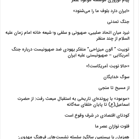
«ایران دارد بلوف ما را می‌شنود»
جنگ تمدنی
نبرد میان اتحاد صلیبی، صهیونی و سلفی و؛ شیعه خانه امام زمان علیه
السلام از چند منظر
توییت ” آلون میزراحی” متفکر یهودی ضد صهیونیست درباره جنگ
آمریکایی – صهیونیستی علیه ایران
«حالا نوبت آمریکاست!»
سوگ خدایگان
از مسیح تا منجی
«موعود» با پرونده‌ای تاریخی به استقبال مبعث رفت: از حضرت
اسماعیل(ع) تا پایان خلفای سه‌گانه
کودتای اقتصادی در شرف وقوع است
فلوت نوازان عصر ما
همزمان با بیستمین سالگرد سلسله نشست‌های فرهنگ مهدوی:‌