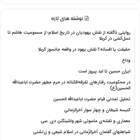
نوشته های تازه
روایتی ناگفته از نقش یهودیان در تاریخ اسلام؛ از مسمومیت هاشم تا
نسل‌کشی در کربلا
حقیقت یا افسانه؟‌ نقش یهود در واقعه جانسوز کربلا
وداع
ایران حسین تا ابد پیروز است
در محکومیت رفتارهای تفرقه‌افکنانه در حرم مطهر حضرت اباعبدالله
الحسین(ع)
تحلیل تمدنی قیام حضرت اباعبدالله الحسین
کنیسه شیطان و چهار سوار آخرالزمانی
معماری و نقشه‌ی ماسونی شهر واشينگتن دی. سی
شباهتهای گفتمان آخر‌الزّمانی در اسلام شیعی و زرتشتی