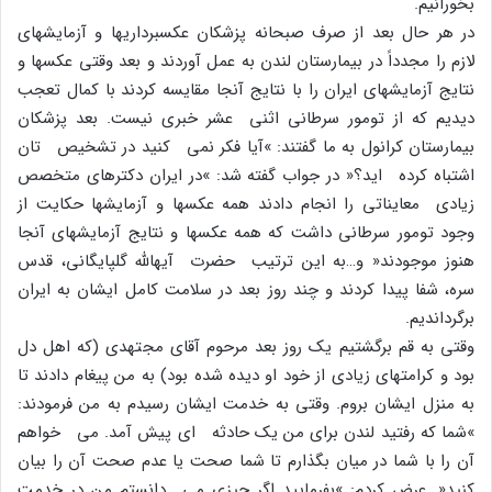
بخورانیم.
در هر حال بعد از صرف صبحانه پزشکان عکسبرداریها و آزمایشهاى
لازم را مجدداً در بیمارستان لندن به عمل آوردند و بعد وقتى عکسها و
نتایج آزمایشهاى ایران را با نتایج آنجا مقایسه کردند با کمال تعجب
دیدیم که از تومور سرطانى اثنى عشر خبرى نیست. بعد پزشکان
بیمارستان کرانول به ما گفتند: »آیا فکر نمى کنید در تشخیص تان
اشتباه کرده اید؟« در جواب گفته شد: »در ایران دکترهاى متخصص
زیادى معایناتى را انجام دادند همه عکسها و آزمایشها حکایت از
وجود تومور سرطانى داشت که همه عکسها و نتایج آزمایشهاى آنجا
هنوز موجودند« و…به این ترتیب حضرت آیهاللَّه گلپایگانى، قدس
سره، شفا پیدا کردند و چند روز بعد در سلامت کامل ایشان به ایران
برگرداندیم.
وقتى به قم برگشتیم یک روز بعد مرحوم آقاى مجتهدى (که اهل دل
بود و کرامتهاى زیادى از خود او دیده شده بود) به من پیغام دادند تا
به منزل ایشان بروم. وقتى به خدمت ایشان رسیدم به من فرمودند:
»شما که رفتید لندن براى من یک حادثه اى پیش آمد. مى خواهم
آن را با شما در میان بگذارم تا شما صحت یا عدم صحت آن را بیان
کنید«. عرض کردم: »بفرمایید اگر چیزى مى دانستم من در خدمت