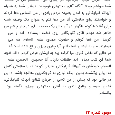
شما خواهم بود«. آنگاه آقاى مجتهدى فرمودند: »وقتى شما به همراه
آیهاللَّه گلپایگانى به لندن رفتید؛ مردم زیادى از من التماس دعا کردند
و خواستند براى سلامتى آقا من دعا کنم به عنوان یک وظیفه شب
براى آقا دعا کردم ناگهان در آن حال یک صحنه اى در جلو چشم من
ظاهر شد دیدم آقاى گلپایگانى روى تخت ایستاده اند و مى
گویند: من شفا گرفتم و حضرت مهدى، علیه السلام، هم مى
فرمایند: من به ایشان شفا دادم. آیا چنین چیزى واقع شده است؟«
در حالى که بغض گلوى مرا گرفته بود به ایشان عرض کردم: »آقا، آنچه
شما آن شب دیده اید حقیقت دارد… آقا حجهبن الحسن، علیه
السلام، خودشان به آیهاللَّه گلپایگانى عنایتى کردند که با سلامتى کامل
به ایران برگشتند بدون اینکه نیازى به کوچکترین معالجه باشد…« این
در حالى بود که پیش از من کسى از جریان شفاى آیهاللَّه گلپایگانى،
قدس سره، و وقایع لندن به آقاى مجتهدى چیزى نگفته بود…
والسلام.
موعود شماره
۲۲