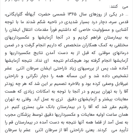
مى کنند:
… در یکى از روزهاى سال ۱۳۶۵ شمسى حضرت آیهاللَّه گلپایگانى،
قدس سره، دچار درد بسیار شدیدى در ناحیه شکم شدند ما با توجه
آشنایى و مسؤولیت خاصى که داشتیم فوراً مقدمات انتقال ایشان را
به بیمارستان فراهم کردیم و در آنجا آزمایشها و عکسبرداریهاى
مختلفى به کمک همکاران متخصص که داریم انجام گرفت و در ضمن
درمانهاى موقتى که قبل از به دست آمدن نتایج عکسبرداریها و
آزمایشها انجام گرفته بود هیچکدام نتیجه اى نداد. نتیجه آزمایشها
آماده شد، پس از بررسیهاى زیاد ناراحتى ایشان سرطان اثنى عشر
تشخیص داده شد و این مسأله همه را دچار نگرانى و ناراحتى
غیرقابل وصفى کرده بود و بالاخره تصمیم بر این شد که هر چه زودتر
آقا را به تهران ببریم و در آنجا با توجه به امکانات زیادى که هست
معاینات بیشتر و آزمایشهاى دقیق ترى به عمل آید. وقتى به تهران
رفتیم مقرر شد که آقا را در بیمارستان بانک ملى بسترى کنیم. در
همان ساعت اولیه معاینات و عکسبرداریها دقیق توسط پزشکان مجرب
به عمل آمد از قضا همه آنها نتیجه به دست آمده در بیمارستان قم را
تأیید مى کردند. یعنى ناراحتى آقا از سرطان اثنى عشر یا سرطان