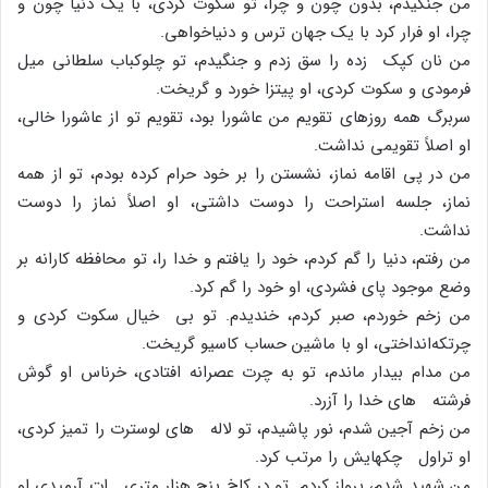
من جنگیدم، بدون چون و چرا، تو سکوت کردى، با یک دنیا چون و
چرا، او فرار کرد با یک جهان ترس و دنیاخواهى.
من نان کپک زده را سق زدم و جنگیدم، تو چلوکباب سلطانى میل
فرمودى و سکوت کردى، او پیتزا خورد و گریخت.
سربرگ همه روزهاى تقویم من عاشورا بود، تقویم تو از عاشورا خالى،
او اصلاً تقویمى نداشت.
من در پى اقامه نماز، نشستن را بر خود حرام کرده بودم، تو از همه
نماز، جلسه استراحت را دوست داشتى، او اصلاً نماز را دوست
نداشت.
من رفتم، دنیا را گم کردم، خود را یافتم و خدا را، تو محافظه کارانه بر
وضع موجود پاى فشردى، او خود را گم کرد.
من زخم خوردم، صبر کردم، خندیدم. تو بى خیال سکوت کردى و
چرتکه‌انداختى، او با ماشین حساب کاسیو گریخت.
من مدام بیدار ماندم، تو به چرت عصرانه افتادى، خرناس او گوش
فرشته هاى خدا را آزرد.
من زخم آجین شدم، نور پاشیدم، تو لاله هاى لوسترت را تمیز کردى،
او تراول چکهایش را مرتب کرد.
من شهید شدم، پرواز کردم. تو در کاخ پنج هزار مترى ات آرمیدى او