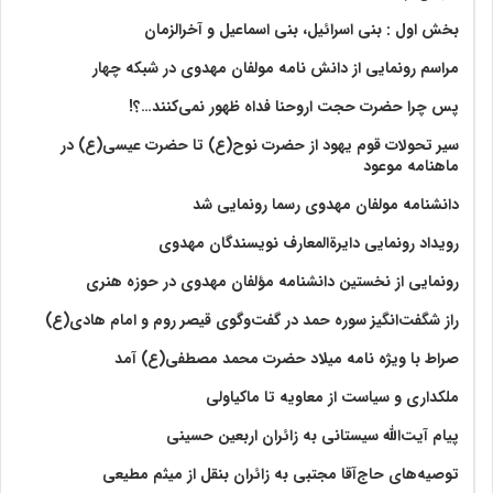
بخش اول : بنی اسرائیل، بنی اسماعیل و آخرالزمان
مراسم رونمایی از دانش نامه مولفان مهدوی در شبکه چهار
پس چرا حضرت حجت اروحنا فداه ظهور نمی‌کنند…؟!
سیر تحولات قوم یهود از حضرت نوح(ع) تا حضرت عیسی(ع) در
ماهنامه موعود
دانشنامه مولفان مهدوی رسما رونمایی شد
رویداد رونمایی دایرةالمعارف نویسندگان مهدوی
رونمایی از نخستین دانشنامه مؤلفان مهدوی در حوزه هنری
راز شگفت‌انگیز سوره حمد در گفت‌وگوی قیصر روم و امام هادی(ع)
صراط با ویژه نامه میلاد حضرت محمد مصطفی(ع) آمد
ملکداری و سیاست از معاویه تا ماکیاولی
پیام آیت‌الله سیستانی به زائران اربعین حسینی
توصیه‌های حاج‌آقا مجتبی به زائران بنقل از میثم مطیعی