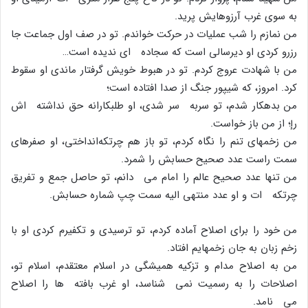
به سوى غرب آرزوهایش پرید.
من نمازم را شب عملیات در حرکت خواندم. تو در صف اول جماعت جا
رزرو کردى او دیرسالى است که سجاده اى ندیده است…
من با شهادت عروج کردم. تو در هبوط خویش گرفتار ماندى او سقوط
کرد. امروز، که شیپور جنگ از صدا افتاده است؛
من بدهکار شدم، تو سربه سر شدى، او طلبکارانه حق نداشته اش
رإ؛ از من باز خواست.
من زخمهاى تنم را نگاه کردم، تو باز هم چرتکه‌انداختى، او صفرهاى
سمت راست عدد صحیح حسابش را شمرد.
من تنها عدد صحیح عالم را امام مى دانم، تو حاصل جمع و تفریق
چرتکه ات و او عدد منتهى الیه سمت چپ شماره حسابش.
من خود را براى اصلاح آماده کردم، تو ترسیدى و تکفیرم کردى او با
زخم زبان به جان زخمهایم افتاد.
من به اصلاح مدام و تزکیه همیشگى در اسلام معتقدم، اسلام تو،
اصلاحات را به رسمیت نمى شناسد، او غرب بافته ها را اصلاح
مى نامد.