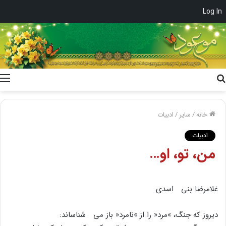
Log In
جستجو
برای
خانه
/
سایر
/
ادبیات
ادبیات
من، تو، او…
غلامرضا بنى اسدى
دیروز که جنگ، »مرد« را از »نامرد« باز مى شناساند: