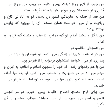
من چوب از لاى چرخ دولت برمى دارم، تو چوب لاى چرخ مى
گذارى، او همه ماشین و چرخهایش را هدف گرفته است.
من بعد از جنگ به سازندگى کشور دل بستم، تو به آبادانى کاخ و
ویلایت و او مى خواست همان نسخه اى را بپیچید که برایش
نوشته بودند.
من با گل و لبخند آمدم، تو گره در ابرو انداختى و مشت گره کردى او،
اما…
من همچنان مظلوم، تو..
من هر لحظه با شهیدان زندگى مى کنم، تو شهیدان را مرده مى
پندارى، او مى خواهد استخوان برادرانم را از قبر درآورد.
من با هم زخمهاى زنده ام خود را مدیون اسلام و انقلاب به ایران و
مردم مى دانم، تو طلبهایت را حساب مى کنى، او یقه مرا گرفته
است. امام، دست و بازوى مرا مى بوسید، تو، اما… او هرهر مى
خندید.
من براى فرج مصلح، اصلاح طلبانه برمى خیزم، تو در انجمن
قاعدین، اسم مى نویسى، او مى خواهد سرداب مقدس را گل
بگیرد.