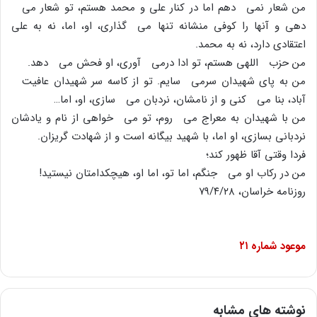
من شعار نمى دهم اما در کنار على و محمد هستم، تو شعار مى
دهى و آنها را کوفى منشانه تنها مى گذارى، او، اما، نه به على
اعتقادى دارد، نه به محمد.
من حزب اللهى هستم، تو ادا درمى آورى، او فحش مى دهد.
من به پاى شهیدان سرمى سایم. تو از کاسه سر شهیدان عافیت
آباد، بنا مى کنى و از نامشان، نردبان مى سازى، او، اما…
من با شهیدان به معراج مى روم، تو مى خواهى از نام و یادشان
نردبانى بسازى، او اما، با شهید بیگانه است و از شهادت گریزان.
فردا وقتى آقا ظهور کند؛
من در رکاب او مى جنگم، اما تو، اما او، هیچکدامتان نیستید!
روزنامه خراسان، ۷۹/۴/۲۸
موعود شماره
۲۱
نوشته های مشابه