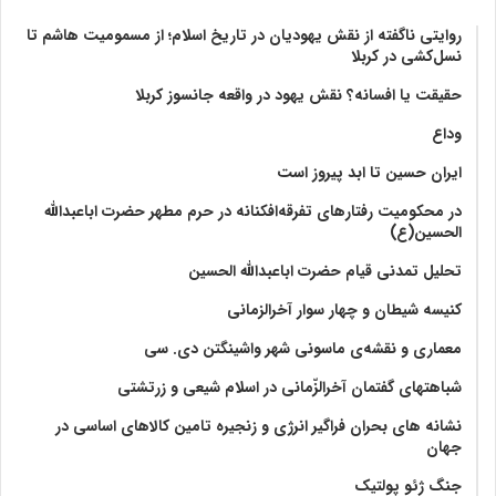
روایتی ناگفته از نقش یهودیان در تاریخ اسلام؛ از مسمومیت هاشم تا
نسل‌کشی در کربلا
حقیقت یا افسانه؟‌ نقش یهود در واقعه جانسوز کربلا
وداع
ایران حسین تا ابد پیروز است
در محکومیت رفتارهای تفرقه‌افکنانه در حرم مطهر حضرت اباعبدالله
الحسین(ع)
تحلیل تمدنی قیام حضرت اباعبدالله الحسین
کنیسه شیطان و چهار سوار آخرالزمانی
معماری و نقشه‌ی ماسونی شهر واشينگتن دی. سی
شباهتهای گفتمان آخر‌الزّمانی در اسلام شیعی و زرتشتی
نشانه های بحران فراگیر انرژی و زنجیره تامین کالاهای اساسی در
جهان
جنگ ژئو پولتیک