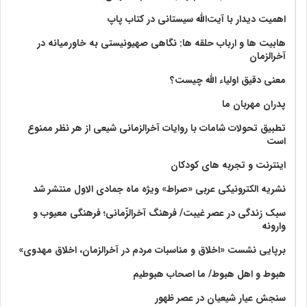
اهمیت دیدار با آیت‌الله سیستانی در کتاب پاپ
هابیت ها و ارباب حلقه ها: نگاهی صهیونیستی به خاورمیانه در
آخرالزمان
معنی دقیق اولیاء الله چیست؟
پدران مهربان ما
تطبیق تحولات شامات با روایات آخرالزمانی شیعی از هر نظر ممنوع
است
اینترنت و تجربه های کودکان
نشریه الکترونیکی عربی «صراط» ویژه ماه جمادی الاول منتشر شد
سبک زندگی در عصر غیبت/ فرهنگ آخرالزّمانی؛ فرهنگی معیوب و
وارونه
برپایی نشست «اخلاق و مناسبات مردم در آخرالزمان، اخلاق مهدوی»
هبوط و اهل هبوط/ ما اصحاب هبوطیم
سنجش عیار شیعیان در عصر ظهور