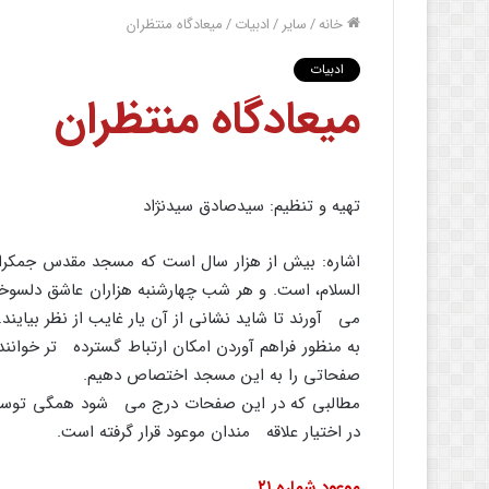
خانه
/
سایر
/
ادبیات
/
میعادگاه منتظران
ادبیات
میعادگاه منتظران
تهیه و تنظیم: سیدصادق سیدنژاد
اشاره: بیش از هزار سال است که مسجد مقدس جمکرا
السلام، است. و هر شب چهارشنبه هزاران عاشق دلسوخته
مى آورند تا شاید نشانى از آن یار غایب از نظر بیایند.
به منظور فراهم آوردن امکان ارتباط گسترده تر خوانن
صفحاتى را به این مسجد اختصاص دهیم.
مطالبى که در این صفحات درج مى شود همگى توسط
در اختیار علاقه مندان موعود قرار گرفته است.
موعود شماره
۲۱