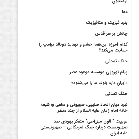
آرمگدون
دعا
بنرد فیزیک و متافیزیک
چالش بر سر قدس
کدام آموزه این‌همه خشم و تهدید دونالد ترامپ را
حمایت می‌کند؟
جنگ تمدنی
پیام نوروزی موسسه موعود عصر
«ایران دارد بلوف ما را می‌شنود»
جنگ تمدنی
نبرد میان اتحاد صلیبی، صهیونی و سلفی و؛ شیعه
خانه امام زمان علیه السلام از چند منظر
توییت ” آلون میزراحی” متفکر یهودی ضد
صهیونیست درباره جنگ آمریکایی – صهیونیستی
علیه ایران