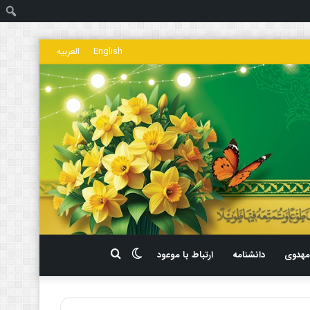
ج
English
العربیه
تغییر
جستجو
هدوی
دانشنامه
ارتباط با موعود
پوسته
برای