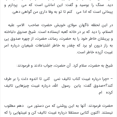
دید. سنگ را بوسید و گفت: این امانتى است که مى پردازم و
پیمانى است که ادا مى کنم تا تو به وفا دارى من گواهى دهى.
در این لحظه ناگهان مولاى خویش حضرت صاحب الامر، علیه
السلام، را دید که بر در خانه کعبه ایستاده است. شیخ صدوق دلباخته
و پریشان خاطر خود را به حضرت، رساند، حضرت، از چهره صدوق پى
به راز درون او برد که چقدر به خاطر اشتباهات شیعیان درباره امر
غیبت آزرده خاطر است.
شیخ به حضرت، سلام کرد. آن حضرت، جواب دادند و فرمودند:
– «چرا درباره غیبت کتاب تالیف نمى کنى تا اندوه دلت را بر طرف
کند؟»صدوق گفت: یابن رسول الله، درباره غیبت چیزهایى تالیف
کرده ام.
حضرت فرمودند: آنها به این روشنى که من دستور مى دهم مطلوب
نیستند. اکنون کتابى مستقلا درباره غیبت تالیف کن و غیبتهایى را که