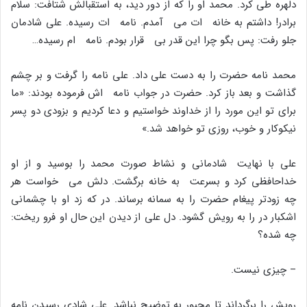
دلهره طى کرد. محمد او را که از دور دید، به استقبالش شتافت: سلام
برادر! داشتم به خانه ات مى آمدم. نامه ات رسیده. على شادمان
جلو رفت: پس بگو چرا این قدر بى قرار بودم. نامه ام رسیده…
محمد نامه حضرت را به دست على داد. على نامه را گرفت و بر چشم
گذاشت و بعد باز کرد. حضرت در جواب نامه اش فرموده بودند: «ما
براى تو این مورد را از خداوند خواستیم و دعا کردیم و بزودى دو پسر
نیکوکار و خوب، روزى تو خواهد شد.»
على با نهایت شادمانى و نشاط صورت محمد را بوسید و از او
خداحافظى کرد و بسرعت به خانه برگشت. دلش مى خواست هر
چه زودتر پیغام حضرت را به سمانه برساند. در که زد او با چشمانى
اشکبار در را به رویش گشود. دل على از دیدن این حال او فرو ریخت:
چه شده؟
– چیزى نیست.
رویش را برگرداند تا مجبور به توضیح نباشد. على شادى رسیدن نامه