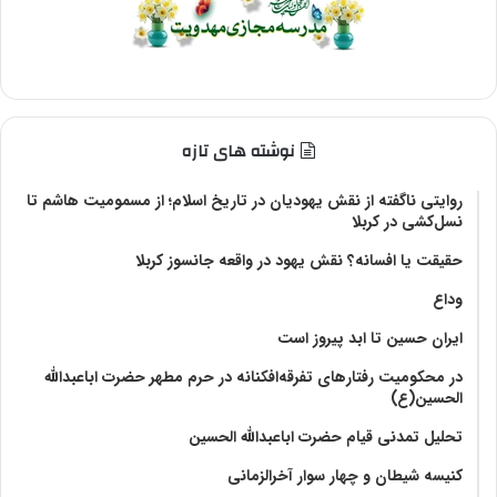
نوشته های تازه
روایتی ناگفته از نقش یهودیان در تاریخ اسلام؛ از مسمومیت هاشم تا
نسل‌کشی در کربلا
حقیقت یا افسانه؟‌ نقش یهود در واقعه جانسوز کربلا
وداع
ایران حسین تا ابد پیروز است
در محکومیت رفتارهای تفرقه‌افکنانه در حرم مطهر حضرت اباعبدالله
الحسین(ع)
تحلیل تمدنی قیام حضرت اباعبدالله الحسین
کنیسه شیطان و چهار سوار آخرالزمانی