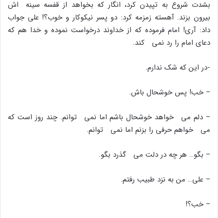
بشدت شروع به تپیدن کرد، انگار که بخواهد از قفسه سینه اش
بیرون بزند. آهسته زمزمه کرد: دو پسر نیکوکار و خوب؟! على جواب
داد: آرى! امام فرموده که از خداوند درخواست نموده و خدا هم که
دعاى امام را رد نمى کند.
-در این که شک ندارم.
– خب! پس خوشحال باش.
– دلم مى خواهد خوشحال باشم اما نمى توانم. چند روز است که
مى خواهم حرفى را بزنم اما نمى توانم.
– بگو… هر چه در دلت مى گذرد بگو.
– على… من به نزد طبیب رفتم.
– خب؟!