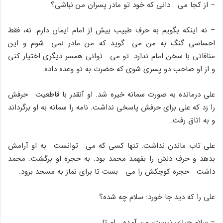
– از کجا مى دانى که خود تو مادر پسران من نباشى؟
– نه اینکه بگویم به حرف طبیب بیش از امام ایمان دارم. نه، فقط
احساسى گنگ به من مى گوید که من مادر نمى شوم و این
منافاتى با سخن امام ندارد. تو مى توانى همسر دیگرى اختیار کنى
و از او صاحب دو پسرى شوى که حضرت به تو وعده داده.
على درمانده به صورت سمانه خیره شد. او آنقدر با قاطعیت حرفش
را زد که على براى حرفش پاسخى نداشت. نامه را سمانه به او برگرداند
و به اتاق رفت.
على تاب ماندن نداشت. تنها کسى که مى توانست به او آرامش
بدهد و حرف دلش را بفهمد محمد بود. به حجره او برگشت. محمد
داشت حجره کوچکش را مى بست تا براى نماز به مسجد برود.
على را که دید جا خورد: سلام چه شده؟
– سلام چیزى نیست، من آمده ام تا…