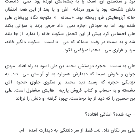
بود و شکستن آن، اشک را به چشمانش آورده بود. نمى دانست
دلش شکسته بود یا غرور مردانه اش و یا بعد از این همه انتظار،
خانه آرزوهایش فرو ریخته بود. «سمانه » متوجه نگاه پریشان على
شده بود. اما به خودش اجازه نمى داد حرفى بزند یا سؤالى بکند
على احساس کرد بیش از این تحمل سکوت خانه را ندارد. از جا بلند
شد و به سمت در رفت. سمانه که مى دانست سکوت دلگیر خانه،
مرد را فرارى مى دهد; اعتراضى نکرد.
على به سمت حجره دوستش محمد بن على اسود به راه افتاد. مردى
جوان و خوش سیما که دیدارش همواره به او آرامش مى داد. به
نزدیکى حجره که رسید دید محمد بر سکوى جلوى حجره اش
نشسته و به حساب و کتاب فروش پارچه هایش مشغول است. على
بن حسین را که دید از جا برخاست. چهره گرفته او دلش را لرزاند:
– چه شده؟ اتفاقى افتاده؟
على سر تکان داد: نه… فقط از سر دلتنگى به دیدارت آمده ام.