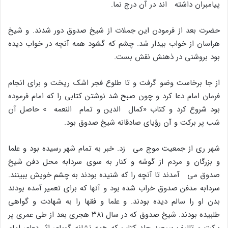
پیامبران داشته اند در آن درج نما.
حضرت بعد از فرمودن این جملات از شیخ صدوق دور شدند. و شیخ
هراسان از خواب بیدار شد. چشم که گشود همه آنچه در خواب دیده
بود بروشنى در ذهنش نقش بست.
از جا برخاست وضو گرفت و تا طلوع فجر اشک ریخت و براى انجام
فرمان امام دعا کرد و چون صبح شد نوشتن کتابى را که امام فرموده
بود شروع کرد و کتاب «کمال الدین و تمام النعمه » حاصل آن
شب پر برکت و آن رؤیاى صادقانه شیخ صدوق بود.
شهر رى از جمعیت موج مى زد. خبر به تمام شهر رسیده بود و علما
و بزرگان و مردم از گوشه و کنار به سوى سردابه محل دفن شیخ
صدوق مى آمدند تا آنچه را که شنیده بودند به چشم خویش ببینند.
سردابه مدفن صدوق خراب شده بود و آنها که براى تعمیر آمده بودند
بدن او را سالم دیده بودند. و علما و فقها را به شهادت و گواهى
طلبیده بودند. شیخ صدوق که در سال ۳۸۱ هجرى بعد از طى عمرى پر
برکت و تالیف سیصد جلد کتاب که همه نشانه گویاى اثر دعاى امام