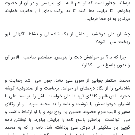
برساند. چطور است که تو هم نامه اى بنویسى و در آن از حضرت
بخواهى تا برایت دعا کنند تا به برکت دعاى آن حضرت خداوند
فرزندى به تو عطا فرماید.
چشمان على درخشید و دلش از یک شادمانى و نشاط ناگهانى فرو
ریخت: مى شود؟
– چرا که نه؟ تو خواهش دلت را بنویس. مطمئنم صاحب الامر آن
را بدون پاسخ نمى گذارند.
محمد، منتظر جوابى از سوى على نشد. چون مى شد رضایت و
شادمانى را از نگاه درخشان او خواند. برخاست و از صندوقچه گوشه
حجره اش قلم و کاغذى آورد تا على خواسته اش را بنویسد. على با
اشتیاق درخواستش را نوشت و نامه را به محمد سپرد. او از وکلاى
سفیر و نایب سوم حضرت، حسین بن روح بود و با او ارتباط داشت و
مى توانست براحتى پاسخ نامه را برایش بیاورد. با نوشتن نامه
گویى بار سنگینى از دوش على برداشته شد. نامه را که به محمد