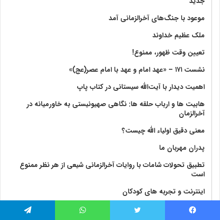
جدید
موعود با جنگ‌های آخرالزمانی آمد
ملک عظیم خداوند
تعیین وقت ظهور، ممنوع!
نشست ۱۷۱ – «عهد امام و عهد با امام عصر(عج)»
اهمیت دیدار با آیت‌الله سیستانی در کتاب پاپ
هابیت ها و ارباب حلقه ها: نگاهی صهیونیستی به خاورمیانه در
آخرالزمان
معنی دقیق اولیاء الله چیست؟
پدران مهربان ما
تطبیق تحولات شامات با روایات آخرالزمانی شیعی از هر نظر ممنوع
است
اینترنت و تجربه های کودکان
نشریه الکترونیکی عربی «صراط» ویژه ماه جمادی الاول منتشر شد
فیس بوک
توییتر
واتس آپ
تلگرام