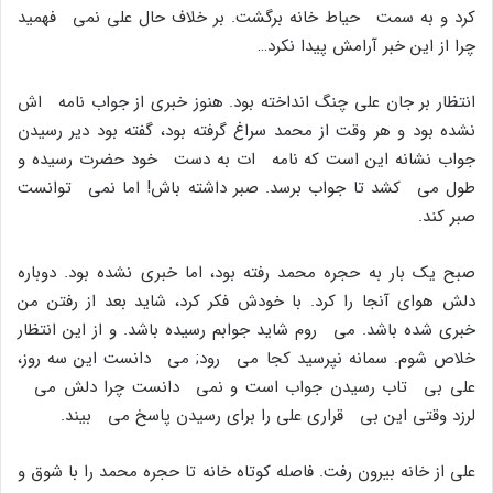
کرد و به سمت حیاط خانه برگشت. بر خلاف حال على نمى فهمید
چرا از این خبر آرامش پیدا نکرد…
انتظار بر جان على چنگ انداخته بود. هنوز خبرى از جواب نامه اش
نشده بود و هر وقت از محمد سراغ گرفته بود، گفته بود دیر رسیدن
جواب نشانه این است که نامه ات به دست خود حضرت رسیده و
طول مى کشد تا جواب برسد. صبر داشته باش! اما نمى توانست
صبر کند.
صبح یک بار به حجره محمد رفته بود، اما خبرى نشده بود. دوباره
دلش هواى آنجا را کرد. با خودش فکر کرد، شاید بعد از رفتن من
خبرى شده باشد. مى روم شاید جوابم رسیده باشد. و از این انتظار
خلاص شوم. سمانه نپرسید کجا مى رود; مى دانست این سه روز،
على بى تاب رسیدن جواب است و نمى دانست چرا دلش مى
لرزد وقتى این بى قرارى على را براى رسیدن پاسخ مى بیند.
على از خانه بیرون رفت. فاصله کوتاه خانه تا حجره محمد را با شوق و