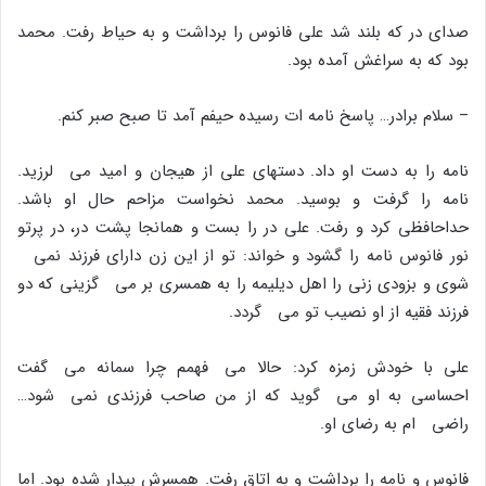
صداى در که بلند شد على فانوس را برداشت و به حیاط رفت. محمد
بود که به سراغش آمده بود.
– سلام برادر… پاسخ نامه ات رسیده حیفم آمد تا صبح صبر کنم.
نامه را به دست او داد. دستهاى على از هیجان و امید مى لرزید.
نامه را گرفت و بوسید. محمد نخواست مزاحم حال او باشد.
حداحافظى کرد و رفت. على در را بست و همانجا پشت در، در پرتو
نور فانوس نامه را گشود و خواند: تو از این زن داراى فرزند نمى
شوى و بزودى زنى را اهل دیلیمه را به همسرى بر مى گزینى که دو
فرزند فقیه از او نصیب تو مى گردد.
على با خودش زمزه کرد: حالا مى فهمم چرا سمانه مى گفت
احساسى به او مى گوید که از من صاحب فرزندى نمى شود…
راضى ام به رضاى او.
فانوس و نامه را برداشت و به اتاق رفت. همسرش بیدار شده بود. اما