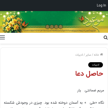
Log In
جستجو
برای
خانه
/
سایر
/
ادبیات
ادبیات
حاصل دعا
مریم ضمانتى یار
نگاه «على » به آسمان دوخته شده بود. چیزى در وجودش شکسته