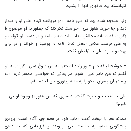
نتوانسته بود حرفهاى آنها را بشنود.
ولى متوجه شده بود که على نامه اى دریافت کرده. على او را بیدار
دید و جا خورد. هنوز مى خواست فکر کند که چطور به او موضوع را
بگوید، که سمانه مجالش نداد. بلند شد و نامه را از دست او گرفت و
به على فرصت عکس العمل نداد. نامه را بوسید و خواند و در برابر
بهت و حیرت على با آرامش گفت:
– خوشحالم که دلم هنوز زنده است و به من دروغ نمى گوید. به تو
گفتم که من مادر نمى شوم. هر زمانى که خواستى همسر تازه ات
و مادر آن پسران نیکو را به خانه بیاورى من آماده ام.
على با تعجب و حیرت گفت: همسرى که من هنوز از وجود او بى
خبرم؟
سمانه هم با لبخند گفت: امام، خود بر همه چیز آگاه است. بزودى
پیشگویى امام، به حقیقت مى پیوندد و فرزندانى که به دعاى