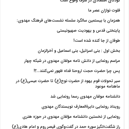
کودتای اقتصادی در شرف وقوع است
فلوت نوازان عصر ما
همزمان با بیستمین سالگرد سلسله نشست‌های فرهنگ مهدوی:‌
پایتختی قدس و یهودیت صهیونیستی
طوفان از جا کنده شده است!
بخش اول : بنی اسرائیل، بنی اسماعیل و آخرالزمان
مراسم رونمایی از دانش نامه مولفان مهدوی در شبکه چهار
پس چرا حضرت حجت اروحنا فداه ظهور نمی‌کنند…؟!
سیر تحولات قوم یهود از حضرت نوح(ع) تا حضرت عیسی(ع) در
ماهنامه موعود
دانشنامه مولفان مهدوی رسما رونمایی شد
رویداد رونمایی دایرةالمعارف نویسندگان مهدوی
رونمایی از نخستین دانشنامه مؤلفان مهدوی در حوزه هنری
راز شگفت‌انگیز سوره حمد در گفت‌وگوی قیصر روم و امام هادی(ع)