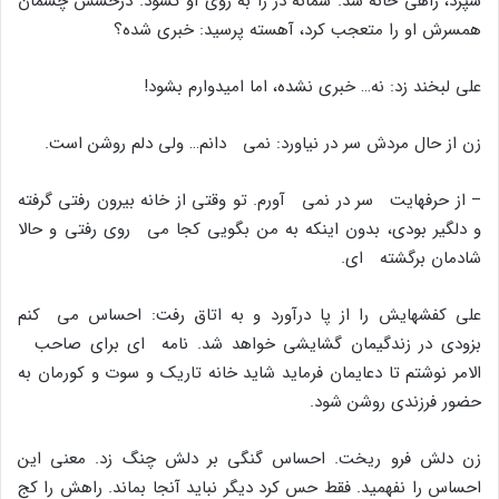
سپرد، راهى خانه شد. سمانه در را به روى او گشود. درخشش چشمان
همسرش او را متعجب کرد، آهسته پرسید: خبرى شده؟
على لبخند زد: نه… خبرى نشده، اما امیدوارم بشود!
زن از حال مردش سر در نیاورد: نمى دانم… ولى دلم روشن است.
– از حرفهایت سر در نمى آورم. تو وقتى از خانه بیرون رفتى گرفته
و دلگیر بودى، بدون اینکه به من بگویى کجا مى روى رفتى و حالا
شادمان برگشته اى.
على کفشهایش را از پا درآورد و به اتاق رفت: احساس مى کنم
بزودى در زندگیمان گشایشى خواهد شد. نامه اى براى صاحب
الامر نوشتم تا دعایمان فرماید شاید خانه تاریک و سوت و کورمان به
حضور فرزندى روشن شود.
زن دلش فرو ریخت. احساس گنگى بر دلش چنگ زد. معنى این
احساس را نفهمید. فقط حس کرد دیگر نباید آنجا بماند. راهش را کج