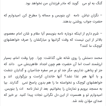
گنگ به او مى گوید که مادر فرزندان من نخواهد بود.
– نگران نباش. نامه اى بنویس و مساله را مطرح کن. امیدوارم که
حضرت جواب روشنى بدهند.
– شرم دارم از اینکه دوباره نامه بنویسم آیا مقام و شان امام معصوم،
بالاتر از این نیست که وقت گرانبها و مبارکشان را صرف خواهشهاى
کوچک ما کنند؟
محمد دستش را روى شانه على گذاشت: چرا… چرا وقت امام، بسیار
ارزشمند است اما آن حضرت هم چون اجداد طاهرینش مى داند که
جز او پناهى نداریم، مگر جد او بر سر سفره جذامیان و گدایان ننشت
و با آنها هم غذا نشد؟ آنها خاندان کرامت و بزرگوارى اند و
خواهشهاى کوچک و نخواسته ما را هم بدون پاسخ نمى گذارند. بیا
به مسجد برویم و نمازمان را بخوانیم. بعد از نماز نامه ات را بنویس.
امیدوارم تو و همسرت از این دل نگرانى نجات پیدا کنید. بر خیز که
صداى مؤذن بلند شد.