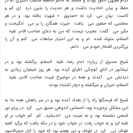
کدام فقیهى نامور بودند و محمد به خاطر حافظه شگفت انگیزى که در
حفظ و بیان احادیث داشت و هر حدیث را بدون ذره اى کم و
کاست بیان مى کرد به «صدوق » شهرت یافته بود. و در هر
مجلسى که حضور مى یافت حیرت همگان را بر مى انگیخت و
مکرر مى گفت: عجیب نیست که من به دعاى صاحب الامر علیه
السلام، متولد شده ام و به این امتیاز مباهات مى کنم و آن را
بزرگترین افتخار خودم مى دانم…
شیخ صدوق از زیارت امام رضا، علیه السلام، برگشته بود و در
نیشابور در اتاق کوچکى اطراق کرده بود. هر روز شیعیان زیادى به
دیدنش مى آمدند و همه در موضوع غیبت صاحب الامر، علیه
السلام، حیران و سرگشته و دچار اشتباه بودند.
شیخ که فرسنگها راه را از بغداد آمده بود و در سر راهش همه جا به
این مشکل برخورده بود، احساس اندوهى عمیق مى کرد. در پرتو نور
شمعى نشسته بود و به غیبت مى اندیشید… کم کم خواب بر او
غلبه کرد و به خواب رفت. در خواب خود را در مکه یافت که برگرد کعبه
طواف مى کرد. در طواف و دور هفتم بود که خود را کنار حجرالاسود