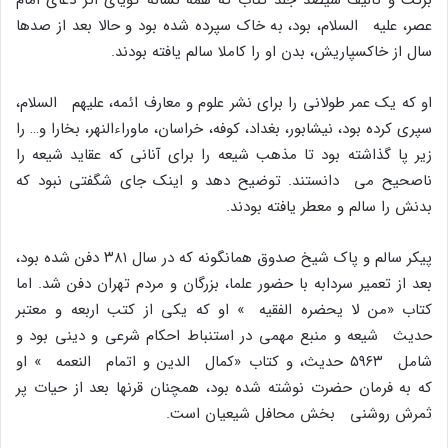
عصر، علیه السلام، بود، به خاک سپرده شده بود و حالا بعد از صدها
سال از خاکسپاریش، بدن او را کاملا سالم یافته بودند.
او که یک عمر طولانى را براى نشر علوم و معارف ائمه، علیهم السلام،
سپرى کرده بود، نیشابور، بغداد، کوفه، خراسان، ماوراءالنهر، بخارا و… را
زیر پا گذاشته بود تا مذهب شیعه را براى آنانى که عقاید شیعه را
ناصحیح مى دانستند. توضیح دهد و اینک جاى شگفتى نبود که
بدنش را سالم و معطر یافته بودند.
پیکر سالم و پاک شیخ صدوق همانگونه که در سال ۳۸۱ دفن شده بود،
بعد از تعمیر سردابه با حضور علما، بزرگان و مردم تهران دفن شد. اما
کتاب «من لا یحضره الفقیه » او که یکى از کتب اربعه و معتبر
حدیث شیعه و منبع مهمى در استنباط احکام شرعى و دینى بود و
شامل ۵۹۶۳ حدیث، و کتاب «کمال الدین و اتمام النعمه » او
که به فرمان حضرت نوشته شده بود، همچنان قرنها بعد از حیات پر
ثمرش روشنى بخش محافل شیعیان است.