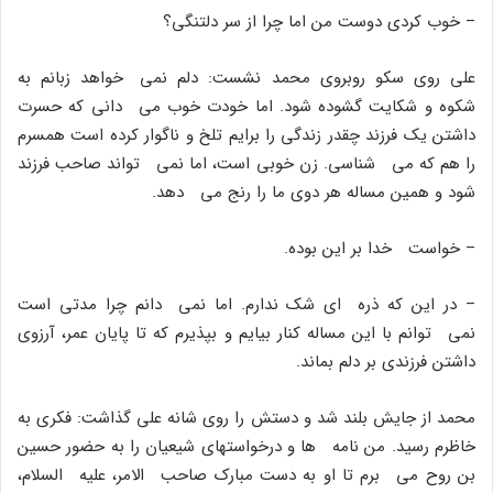
– خوب کردى دوست من اما چرا از سر دلتنگى؟
على روى سکو روبروى محمد نشست: دلم نمى خواهد زبانم به
شکوه و شکایت گشوده شود. اما خودت خوب مى دانى که حسرت
داشتن یک فرزند چقدر زندگى را برایم تلخ و ناگوار کرده است همسرم
را هم که مى شناسى. زن خوبى است، اما نمى تواند صاحب فرزند
شود و همین مساله هر دوى ما را رنج مى دهد.
– خواست خدا بر این بوده.
– در این که ذره اى شک ندارم. اما نمى دانم چرا مدتى است
نمى توانم با این مساله کنار بیایم و بپذیرم که تا پایان عمر، آرزوى
داشتن فرزندى بر دلم بماند.
محمد از جایش بلند شد و دستش را روى شانه على گذاشت: فکرى به
خاظرم رسید. من نامه ها و درخواستهاى شیعیان را به حضور حسین
بن روح مى برم تا او به دست مبارک صاحب الامر، علیه السلام،