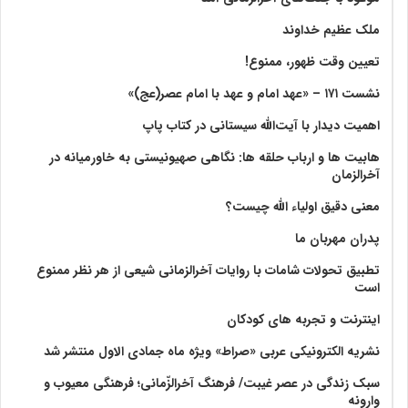
ملک عظیم خداوند
تعیین وقت ظهور، ممنوع!
نشست ۱۷۱ – «عهد امام و عهد با امام عصر(عج)»
اهمیت دیدار با آیت‌الله سیستانی در کتاب پاپ
هابیت ها و ارباب حلقه ها: نگاهی صهیونیستی به خاورمیانه در
آخرالزمان
معنی دقیق اولیاء الله چیست؟
پدران مهربان ما
تطبیق تحولات شامات با روایات آخرالزمانی شیعی از هر نظر ممنوع
است
اینترنت و تجربه های کودکان
نشریه الکترونیکی عربی «صراط» ویژه ماه جمادی الاول منتشر شد
سبک زندگی در عصر غیبت/ فرهنگ آخرالزّمانی؛ فرهنگی معیوب و
وارونه