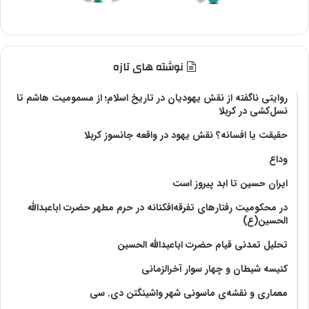
نوشته های تازه
روایتی ناگفته از نقش یهودیان در تاریخ اسلام؛ از مسمومیت هاشم تا
نسل‌کشی در کربلا
حقیقت یا افسانه؟‌ نقش یهود در واقعه جانسوز کربلا
وداع
ایران حسین تا ابد پیروز است
در محکومیت رفتارهای تفرقه‌افکنانه در حرم مطهر حضرت اباعبدالله
الحسین(ع)
تحلیل تمدنی قیام حضرت اباعبدالله الحسین
کنیسه شیطان و چهار سوار آخرالزمانی
معماری و نقشه‌ی ماسونی شهر واشينگتن دی. سی