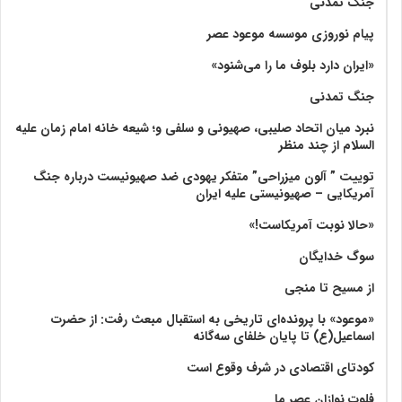
جنگ تمدنی
پیام نوروزی موسسه موعود عصر
«ایران دارد بلوف ما را می‌شنود»
جنگ تمدنی
نبرد میان اتحاد صلیبی، صهیونی و سلفی و؛ شیعه خانه امام زمان علیه
السلام از چند منظر
توییت ” آلون میزراحی” متفکر یهودی ضد صهیونیست درباره جنگ
آمریکایی – صهیونیستی علیه ایران
«حالا نوبت آمریکاست!»
سوگ خدایگان
از مسیح تا منجی
«موعود» با پرونده‌ای تاریخی به استقبال مبعث رفت: از حضرت
اسماعیل(ع) تا پایان خلفای سه‌گانه
کودتای اقتصادی در شرف وقوع است
فلوت نوازان عصر ما