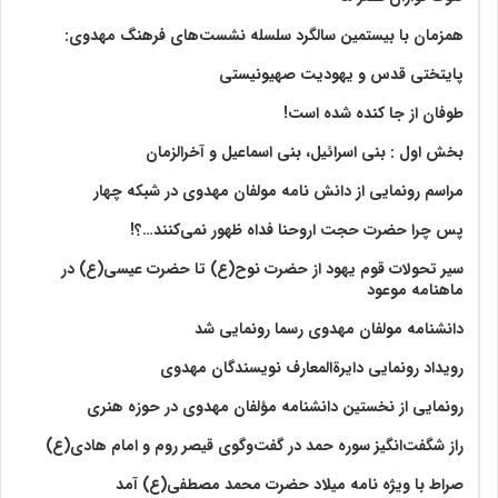
همزمان با بیستمین سالگرد سلسله نشست‌های فرهنگ مهدوی:‌
پایتختی قدس و یهودیت صهیونیستی
طوفان از جا کنده شده است!
بخش اول : بنی اسرائیل، بنی اسماعیل و آخرالزمان
مراسم رونمایی از دانش نامه مولفان مهدوی در شبکه چهار
پس چرا حضرت حجت اروحنا فداه ظهور نمی‌کنند…؟!
سیر تحولات قوم یهود از حضرت نوح(ع) تا حضرت عیسی(ع) در
ماهنامه موعود
دانشنامه مولفان مهدوی رسما رونمایی شد
رویداد رونمایی دایرةالمعارف نویسندگان مهدوی
رونمایی از نخستین دانشنامه مؤلفان مهدوی در حوزه هنری
راز شگفت‌انگیز سوره حمد در گفت‌وگوی قیصر روم و امام هادی(ع)
صراط با ویژه نامه میلاد حضرت محمد مصطفی(ع) آمد