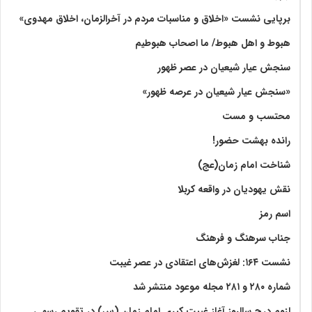
برپایی نشست «اخلاق و مناسبات مردم در آخرالزمان، اخلاق مهدوی»
هبوط و اهل هبوط/ ما اصحاب هبوطیم
سنجش عیار شیعیان در عصر ظهور
«سنجش عیار شیعیان در عرصه ظهور»
محتسب و مست
رانده بهشت‌ حضور!
شناخت امام زمان(عج)
نقش یهودیان در واقعه کربلا
اسم رمز
جناب سرهنگ و فرهنگ
نشست ۱۶۴: لغزش‌های اعتقادی در عصر غیبت
شماره ۲۸۰ و ۲۸۱ مجله موعود منتشر شد
لزوم درج سالروز آغاز غیبت کبری امام زمان (س) در تقویم رسمی