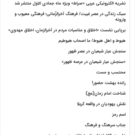
نشریه الکترونیکی عربی «صراط» ویژه ماه جمادی الاول منتشر شد
سبک زندگی در عصر غیبت/ فرهنگ آخرالزّمانی؛ فرهنگی معیوب و
وارونه
برپایی نشست «اخلاق و مناسبات مردم در آخرالزمان، اخلاق مهدوی»
هبوط و اهل هبوط/ ما اصحاب هبوطیم
سنجش عیار شیعیان در عصر ظهور
«سنجش عیار شیعیان در عرصه ظهور»
محتسب و مست
رانده بهشت‌ حضور!
شناخت امام زمان(عج)
نقش یهودیان در واقعه کربلا
اسم رمز
جناب سرهنگ و فرهنگ