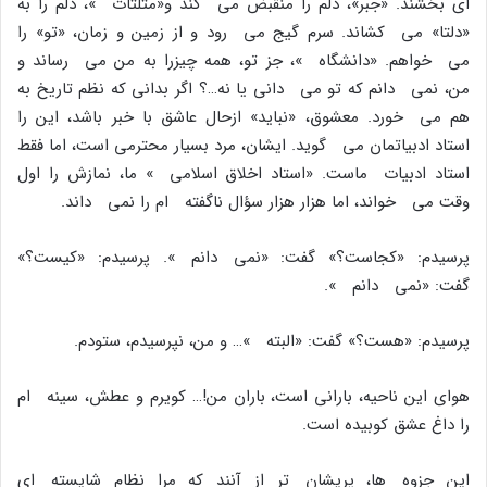
اى بخشند. «جبر»، دلم را منقبض مى کند و«مثلثات »، دلم را به
«دلتا» مى کشاند. سرم گیج مى رود و از زمین و زمان، «تو» را
مى خواهم. «دانشگاه »، جز تو، همه چیزرا به من مى رساند و
من، نمى دانم که تو مى دانى یا نه…؟ اگر بدانى که نظم تاریخ به
هم مى خورد. معشوق، «نباید» ازحال عاشق با خبر باشد، این را
استاد ادبیاتمان مى گوید. ایشان، مرد بسیار محترمى است، اما فقط
استاد ادبیات ماست. «استاد اخلاق اسلامى » ما، نمازش را اول
وقت مى خواند، اما هزار هزار سؤال ناگفته ام را نمى داند.
پرسیدم: «کجاست؟» گفت: «نمى دانم ». پرسیدم: «کیست؟»
گفت: «نمى دانم ».
پرسیدم: «هست؟» گفت: «البته »… و من، نپرسیدم، ستودم.
هواى این ناحیه، بارانى است، باران من!… کویرم و عطش، سینه ام
را داغ عشق کوبیده است.
این جزوه ها، پریشان تر از آنند که مرا نظام شایسته اى