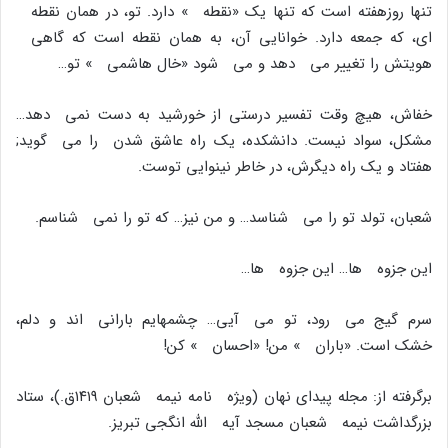
تنها روزهفته است که تنها یک «نقطه » دارد. تو، در همان نقطه
اى، که جمعه دارد. خوانایى آن، به همان نقطه است که گاهى
هویتش را تغییر مى دهد و مى شود «خال هاشمى » تو…
خفاش، هیچ وقت تفسیر درستى از خورشید به دست نمى دهد…
مشکل، سواد نیست. دانشکده، یک راه عاشق شدن را مى گوید;
هفتاد و یک راه دیگرش، در خاطر نینوایى توست.
شعبان، تولد تو را مى شناسد… و من نیز… که تو را نمى شناسم.
این جزوه ها… این جزوه ها…
سرم گیج مى رود، تو مى آیى… چشمهایم بارانى اند و دلم،
خشک است. «باران » من! «احسان » کن!
برگرفته از: مجله پیداى نهان (ویژه نامه نیمه شعبان ۱۴۱۹ق.)، ستاد
بزرگداشت نیمه شعبان مسجد آیه الله انگجى تبریز.