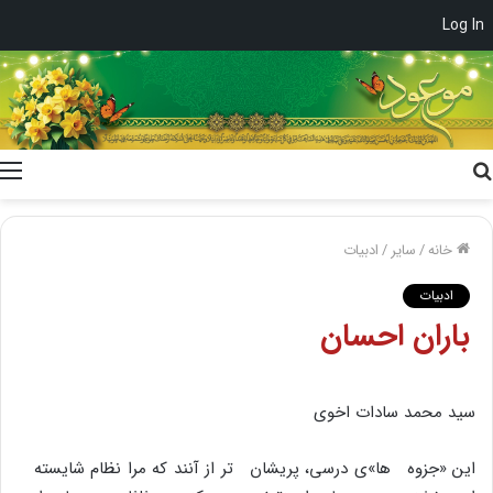
Log In
جستجو
برای
خانه
/
سایر
/
ادبیات
ادبیات
باران احسان
سید محمد سادات اخوى
این «جزوه ها»ى درسى، پریشان تر از آنند که مرا نظام شایسته