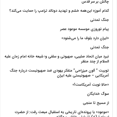
چالش بر سر قدس
کدام آموزه این‌همه خشم و تهدید دونالد ترامپ را حمایت می‌کند؟
جنگ تمدنی
پیام نوروزی موسسه موعود عصر
«ایران دارد بلوف ما را می‌شنود»
جنگ تمدنی
نبرد میان اتحاد صلیبی، صهیونی و سلفی و؛ شیعه خانه امام زمان علیه
السلام از چند منظر
توییت ” آلون میزراحی” متفکر یهودی ضد صهیونیست درباره جنگ
آمریکایی – صهیونیستی علیه ایران
«حالا نوبت آمریکاست!»
سوگ خدایگان
از مسیح تا منجی
«موعود» با پرونده‌ای تاریخی به استقبال مبعث رفت: از حضرت
اسماعیل(ع) تا پایان خلفای سه‌گانه