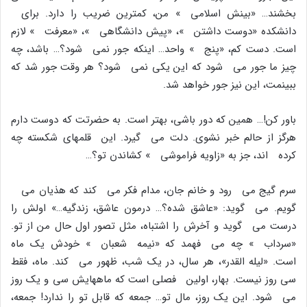
بخشند… «بینش اسلامى » من، کمترین ضریب را دارد. براى
دانشکده «دوست داشتن »، «پیش دانشگاهى »، «معرفت » لازم
است. دست کم، «پنج » واحد… اینکه جور نمى شود؟… باشد، چه
چیز ما جور مى شود که این یکى نمى شود؟ هر وقت جور شد که
ببینمت، این نیز جور خواهد شد.
باور کن!… همین که دور باشى، بهتر است. به حضرتت که دوست دارم
هرگز از حالم خبر نشوى. دلت مى گیرد. این قلمهاى شکسته چه
کرده اند، جز به «زاویه فراموشى » کشاندن تو؟…
سرم گیج مى رود و خانم جان، مدام فکر مى کند که هذیان مى
گویم. مى گوید: «عاشق شده؟… درمون عاشق، زندگیه…» اولش را
درست مى گوید و آخرش را اشتباه، مثل تصور اول حال من از تو.
«سرداب » چه مى فهمد که «نیمه شعبان » خودش یک ماه
است. «لیله القدر»، هر سال، در یک شب، ظهور مى کند. ماه، فقط
سى روز نیست. بهار، اولین فصلى است که ماههایش سى و یک روز
مى شود. این یک روز، مال تو… جمعه که قابل تو را ندارد! جمعه،