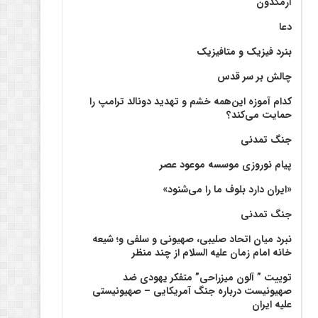
آرمگدون
دعا
بنرد فیزیک و متافیزیک
چالش بر سر قدس
کدام آموزه این‌همه خشم و تهدید دونالد ترامپ را
حمایت می‌کند؟
جنگ تمدنی
پیام نوروزی موسسه موعود عصر
«ایران دارد بلوف ما را می‌شنود»
جنگ تمدنی
نبرد میان اتحاد صلیبی، صهیونی و سلفی و؛ شیعه
خانه امام زمان علیه السلام از چند منظر
توییت ” آلون میزراحی” متفکر یهودی ضد
صهیونیست درباره جنگ آمریکایی – صهیونیستی
علیه ایران