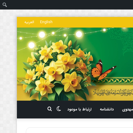
ج
English
العربیه
تغییر
جستجو
هدوی
دانشنامه
ارتباط با موعود
پوسته
برای