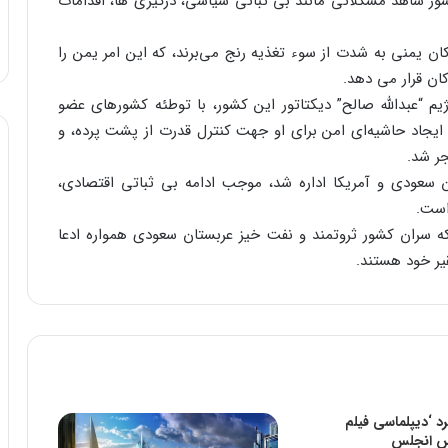
شور شاهد مشکلاتی مانند بی ثباتی سیاسی، درگیری ها، اقدامات
 غذا تأکید کرد: ۱۳ درصد از کودکان یمنی به شدت از سوء تغذیه رنج می‌برند، که این امر یمن را
ان قرار می دهد.
 “عبدالله صالح” دیکتاتور این کشور، با توطئه کشورهای عضو
 ایجاد حاشیه‌ای امن برای او جهت کنترل قدرت از پشت پرده، و
ر شد.
 سعودی و آمریکا اداره شد، موجب ادامه بی ثباتی اقتصادی،
است.
ه سران کشور ثروتمند و نفت خیز عربستان سعودی همواره ادعا
یر خود هستند.
رد ‘دیپلماسی فیلم
لس انجلس