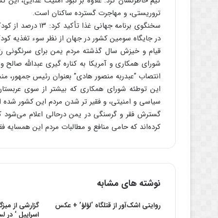
کیم خاطرنشان کرد: علاوه بر نبود امنیت غذایی، این ک
تروریستی، و مهاجرت گسترده ساکنان است.
سخنگوی برنامه جهانی
در جایگاه سومین کشور در جهان از نظر سوء تغذیه کودک
قیام و خیزش سال گذشته مردم یمن برای سرنگونی رژیم
شورای همکاری و آمریکا به کناره گیری عبدالله صالح و
انتصاب “عبدربه منصور هادی” بعنوان رئیس جمهور، منج
این توطئه شورای همکاری که بیشتر از سوی عربستان
سیاسی و امنیتی، و فقیر تر شدن مردم این کشور شده 
گسترش فقر و گرسنگی در یمن درحالی اعلام می‌شود ک
کرده‌اند که حامی منافع و مطالبات مردم این همسایه فق
نوشته های مشابه
روایتی اشک‌آور از قتلگاه ‘لؤلؤ’ + عکس
گزارشی از میزگ
اسراییل ‘ در 