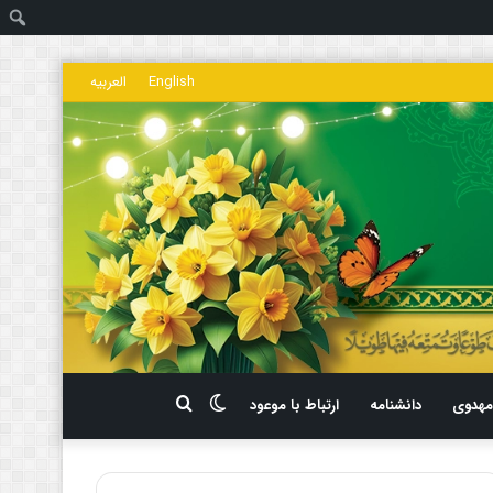
ج
English
العربیه
تغییر
جستجو
هدوی
دانشنامه
ارتباط با موعود
پوسته
برای