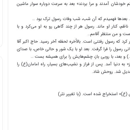
 خودشان آمدند و مرا بردند» بعد به سرعت دوباره سوار ماشین
. بعدها فهمیدم که آن شب، شب وفات رسول ترک بود …
، کنار او ماند. رسول هر از چند گاهی رو به او می‌کرد و با
ست و من منتظر آقامم…
ور کرد که رسول رفتنی است. بالأخره لحظه آخر رسید. حاج اکبر آقا
ی رسول را فرا گرفت. بعد او با یک شور و حالی خاص، با صدای
د…) و بعد، با رویی باز، چشم‌هایش را برای همیشه بست …
 سال ۱۲۴۸ ه‍ .ش. در «تبریز» به دنیا آمد. پس از فراز و نشیب‌های بسیار، راه امامان(ع) را
بدیل شد. روحش شاد.
(ع)» استخراج شده است. (با تغییر نثر)