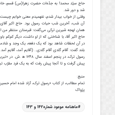
حاج سیّد محمد! به جدّه‌ات حضرت زهرا(س) قسم، خانم
شد و دور شد.
وقتی از خواب بیدار شدم، نفهمیدم معنی خوابم چیست
آن شب، آخرین شب حیات رسول بود. حاج اکبر آقای ناظم
همان لهجه شیرین ترکی می‌گفت: قبرستان منتظر من ا
حاج اکبر آقا، با شناختی که از او داشت، دیگر کم‌کم با
در آن لحظات شاهد بود که یک دفعه، یک وجد و شادمان
بلند گفت: آقام گلدی آقام گلدی… (آقایم آمد، آقایم آم
رسول ترک، در پنجم اسفند
پیش گرفت و تا آنجا پیش رفت که به یک فرد مقرّب ت
منبع:
تمام مطالب، از کتاب «رسول ترک، آزاد شده امام حسین 
پژواک
ماهنامه موعود شماره142 و 143