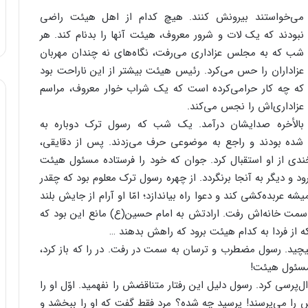
می‌خواستند بیرونش کنند. هیچ کدام از اهل هیئت راضی
نبودند که یک لات و شرور معروف، هیئت آنها را بدنام کند. هر
شب که به مجلس عزاداری می‌رفت، نگاه‌های نه چندان مهربان
عزاداران را حس می‌کرد. رئیس هیئت بیشتر از این ناراحت بود
که چه کار حرامی‌کرده است که یک شراب خوار معروف، مراسم
عزاداری‌اش را نجس می‌کند.
بالأخره صدایشان درآمد. یک شب که رسول ترک دوباره به
شده بودند و راجع به موضوعی حرف می‌زدند. پس از دقایقی،
ندی از او استقبال کرد. جوان که خود را فرستاده مسئول هیئت
 و دیگر به آنجا برنگردد. از چهره رسول ترک معلوم بود که چقدر
عربده‌کشی کند و دعوا راه بیاندازد؛ امّا او آرام از جایش بلند
سمت خانه‌اش رفت. ارادتش به امام حسین(ع) مانع این بود که
ه از فردا به کدام هیئت برود که راهش بدهند …
یچید. رسول مضطرب و ترسان به سمت در رفت. در را که باز کرد،
مسئول هیئت!
ل‌پرسی کرد. رسول دلیل این رفتار متناقضش را نفهمید. اوّل او را
لش را می‌پرسند! پرسید چه شده؟ مرد فقط گفت که او را ببخشد و