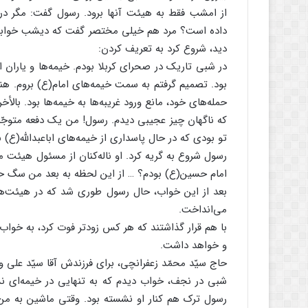
از امشب فقط به هیئت آنها برود. رسول گفت: مگر در ا
داده است؟ مرد هم خیلی مختصر گفت که دیشب خوابی دی
دید، شروع کرد به تعریف کردن:
در شبی تاریک در صحرای کربلا بودم. خیمه‌ها و یارا
بود. تصمیم گرفتم به سمت خیمه‌های امام(ع) بروم. هنو
حمله‌های خود، مانع ورود غریبه‌ها به خیمه‌ها بود. بال
که ناگهان چیز عجیبی دیدم. رسول! من یک دفعه متوج
تو بودی که در حال پاسداری از خیمه‌های اباعبدالله(ع) 
رسول شروع به گریه کرد. او ناله‌کنان از مسئول هیئت 
امام حسین(ع) بودم؟ … از این لحظه به بعد من سگ حس
بعد از این خواب، حال رسول طوری شد که در هیئت‌ه
می‌انداخت.
با هم قرار گذاشتند که هر کس زودتر فوت کرد، به خواب د
و خواهد داشت.
حاج سیّد محمّد زعفرانچی، برای فرزندش آقا سیّد علی و 
شبی در نجف، خواب دیدم که به تنهایی در خیمه‌ای نشس
رسول ترک هم کنار او نشسته بود. وقتی ماشین به من