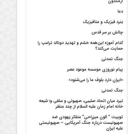
آرمگدون
دعا
بنرد فیزیک و متافیزیک
چالش بر سر قدس
کدام آموزه این‌همه خشم و تهدید دونالد ترامپ را
حمایت می‌کند؟
جنگ تمدنی
پیام نوروزی موسسه موعود عصر
«ایران دارد بلوف ما را می‌شنود»
جنگ تمدنی
نبرد میان اتحاد صلیبی، صهیونی و سلفی و؛ شیعه
خانه امام زمان علیه السلام از چند منظر
توییت ” آلون میزراحی” متفکر یهودی ضد
صهیونیست درباره جنگ آمریکایی – صهیونیستی
علیه ایران