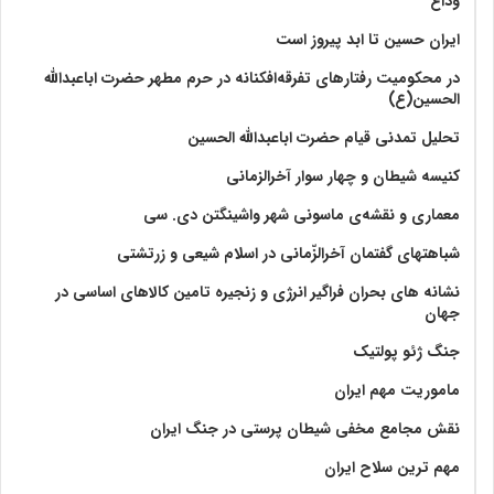
وداع
ایران حسین تا ابد پیروز است
در محکومیت رفتارهای تفرقه‌افکنانه در حرم مطهر حضرت اباعبدالله
الحسین(ع)
تحلیل تمدنی قیام حضرت اباعبدالله الحسین
کنیسه شیطان و چهار سوار آخرالزمانی
معماری و نقشه‌ی ماسونی شهر واشينگتن دی. سی
شباهتهای گفتمان آخر‌الزّمانی در اسلام شیعی و زرتشتی
نشانه های بحران فراگیر انرژی و زنجیره تامین کالاهای اساسی در
جهان
جنگ ژئو پولتیک
ماموریت مهم ایران
نقش مجامع مخفی شیطان پرستی در جنگ ایران
مهم ترین سلاح ایران