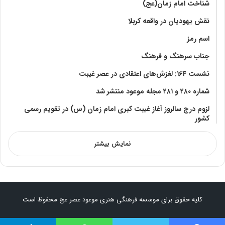
شناخت امام زمان(عج)
نقش یهودیان در واقعه کربلا
اسم رمز
جناب سرهنگ و فرهنگ
نشست ۱۶۴: لغزش‌های اعتقادی در عصر غیبت
شماره ۲۸۰ و ۲۸۱ مجله موعود منتشر شد
لزوم درج سالروز آغاز غیبت کبری امام زمان (س) در تقویم رسمی
کشور
نمایش بیشتر
کلیه حقوق برای موسسه فرهنگی هنری موعود عصر عج محفوظ است