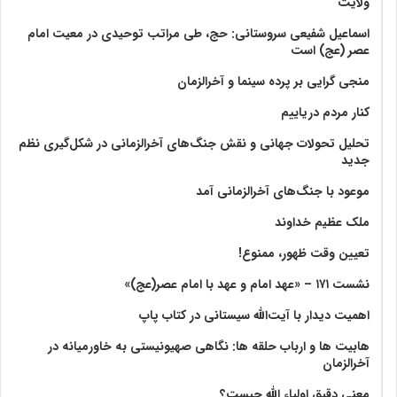
ولايت‏
اسماعیل شفیعی سروستانی: حج، طی مراتب توحیدی در معیت امام
عصر (عج) است
منجی گرایی بر پرده سینما و آخرالزمان
کنار مردم دریاییم
تحلیل تحولات جهانی و نقش جنگ‌های آخرالزمانی در شکل‌گیری نظم
جدید
موعود با جنگ‌های آخرالزمانی آمد
ملک عظیم خداوند
تعیین وقت ظهور، ممنوع!
نشست ۱۷۱ – «عهد امام و عهد با امام عصر(عج)»
اهمیت دیدار با آیت‌الله سیستانی در کتاب پاپ
هابیت ها و ارباب حلقه ها: نگاهی صهیونیستی به خاورمیانه در
آخرالزمان
معنی دقیق اولیاء الله چیست؟