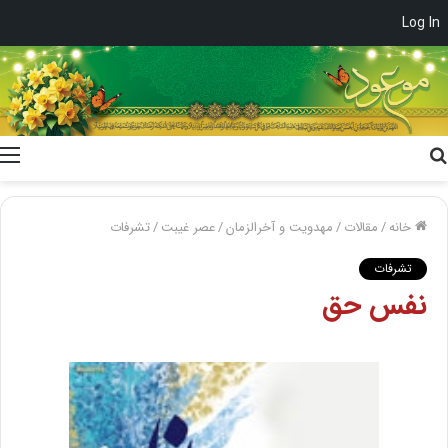
Log In
جستجو
برای
خانه
/
مقالات
/
مهدویت و آخرالزمان
/
عصر غیبت
/
تشرفات
تشرفات
نفس حق