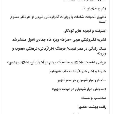
پدران مهربان ما
تطبیق تحولات شامات با روایات آخرالزمانی شیعی از هر نظر ممنوع
است
اینترنت و تجربه های کودکان
نشریه الکترونیکی عربی «صراط» ویژه ماه جمادی الاول منتشر شد
سبک زندگی در عصر غیبت/ فرهنگ آخرالزّمانی؛ فرهنگی معیوب و
وارونه
برپایی نشست «اخلاق و مناسبات مردم در آخرالزمان، اخلاق مهدوی»
هبوط و اهل هبوط/ ما اصحاب هبوطیم
سنجش عیار شیعیان در عصر ظهور
«سنجش عیار شیعیان در عرصه ظهور»
محتسب و مست
رانده بهشت‌ حضور!