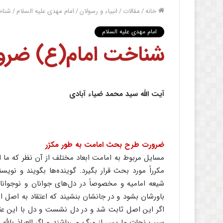
خانه
/
مقالات
/
انبیاء و رسولان
/
امام مهدی علیه السلام
/
شناخ
امام مهدی علیه السلام
شناخت امام(ع) ضرو
آیت الله سید محمد ضیاء آبادی
ضرورت طرح بحث امامت به طور مکرّر
مسایل مربوط به امامت ابعاد مختلف از آن نظر که ما اص
مکرراً مورد بحث قرار بگیرد. گوینده‌ها بگویند و نوی
شیعه امامیه و مخصوصاً در دل‌های جوانان و نوجوانان ک
باورشان بشود و در جانشان بنشیند که اعتقاد به اصل
اگر این اصل ثابت شد و در دل‌ نشست و دل با این عقید
سبب نجات ما پس از مرگ می‌باشند و اگر العیاذ بالله ای