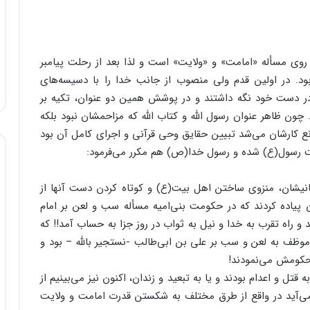
روی مسأله «امامت» و «ولایت» است و لذا بعد از رحلت پیامبر
ود. در اولین قدم ولی منصوب از جانب خدا را با دسیسه‌های
را در دست خود نگه داشتند و در پوشش همین دو عنوان، تکیه بر
ون ظاهر عنوان رسول الله و کتاب الله که مزاحمشان نبود بلکه
انع کارشان می‌شد تبیین حقایق وحی قرآنی و اجرای کامل آن بود
بیت رسول(ع) شده و رسول خدا(ص) هم مکرر می‌فرمود:
نیشان، منزوی ساختن اهل‌ بیت(ع) و کوتاه کردن دست آنها از
پیاده کردند که در حکومت بنی‌امیه مسأله سب و لعن بر امام
 و راه تقرب به خدا و نیل به ثواب در روز جزا به حساب آمد!! که
ف به لعن و سب بر علی بن ابی‌طالب -نستجیر بالله – بود و
محکومش می‌نمودند!
 و اعدام بودند و یا به تبعید و زندان، اکنون نیز می‌بینیم از
 می‌آید در واقع از طرق مختلف به شکستن قدرت امامت و ولایت