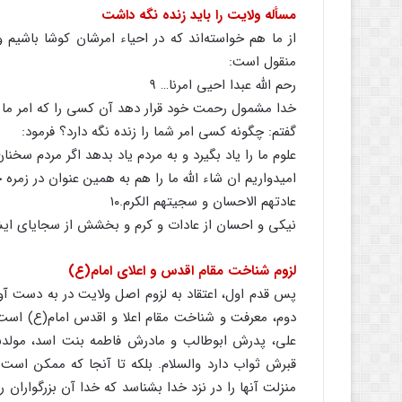
مسأله ولایت را باید زنده نگه داشت
از ما هم خواسته‌اند که در احیاء امرشان کوشا باشیم و
منقول است:
رحم الله عبدا احیی امرنا… ۹
خدا مشمول رحمت خود قرار دهد آن کسی را که امر ما را
گفتم: چگونه کسی امر شما را زنده نگه دارد؟ فرمود:
علوم ما را یاد بگیرد و به مردم یاد بدهد اگر مردم سخنا
امیدواریم ان شاء الله ما را هم به همین عنوان در زمره
عادتهم الاحسان و سجیتهم الکرم.۱۰
نیکی و احسان از عادات و کرم و بخشش از سجایای ا
لزوم شناخت مقام اقدس و اعلای امام(ع)
پس قدم اول، اعتقاد به لزوم اصل ولایت در به دست آو
دوم، معرفت و شناخت مقام اعلا و اقدس امام(ع) است؛ 
علی، پدرش ابوطالب و مادرش فاطمه بنت اسد، مول
قبرش ثواب دارد والسلام. بلکه تا آنجا که ممکن است 
منزلت آنها را در نزد خدا بشناسد که خدا آن بزرگواران