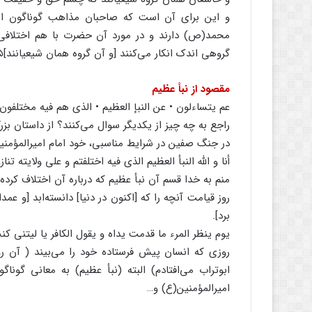
و این برای آن است که صاحبان مذاهب گوناگون از م
محمد(ص) دارند و در مورد آن حضرت با هم اختلافی ند
گروهی اندک انکار می‌کنند [و آن گروه همان شیعیانند]۵
مقصود از نبأ عظیم
عم یتساءلون • عن النبإ العظیم • الذی هم فیه مختلفون۶
راجع به چه چیز از یکدیگر سوال می‌کنند؟ از داستان بزر
در جنگ صفین در شرایط مناسبی، خود امام امیرالمؤمنی
أنا و الله النبأ العظیم الذی فیه اختلفتم و علی ولایته تناز
منم به خدا قسم آن نبأ عظیم که درباره آن اختلاف کرده‌ا
روز قیامت آنچه را که [اکنون در دنیا] دانسته‌ابد [و عمدا
برد].
یوم ینظر المرء ما قدمت یداه و یقول الکافر یا لیتنی کنت ت
روزی که انسان پیش فرستاده خود را می‌بیند ( آن ر
ابوتراب می‌افتادم) البته (نبأ عظیم) به معانی گونا
امیرالمؤمنین(ع) و…