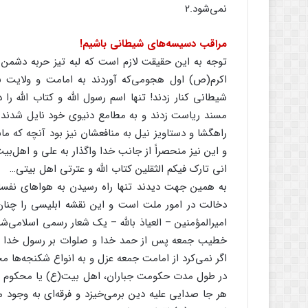
نمی‌شود.۲
مراقب دسیسه‌های شیطانی باشیم!
توجه به این حقیقت لازم است که لبه تیز حربه دشمن 
اکرم(ص) اول هجومی‌که آوردند به امامت و ولایت ب
شیطانی کنار زدند! تنها اسم رسول الله و کتاب الله 
مسند ریاست زدند و به مطامع دنیوی خود نایل شدند. چ
راهگشا و دستاویز نیل به منافعشان نیز بود آنچه که م
و این نیز منحصراً از جانب خدا واگذار به علی و اهل‌
انی تارک فیکم الثقلین کتاب الله و عترتی اهل بیتی…
به همین جهت دیدند تنها راه رسیدن به هواهای نفسا
دخالت در امور ملت است و این نقشه ابلیسی را چنان 
امیرالمؤمنین – العیاذ بالله – یک شعار رسمی اسلامی‌شد
خطیب جمعه پس از حمد خدا و صلوات بر رسول خدا موظ
اگر نمی‌کرد از امامت جمعه عزل و به انواع شکنجه‌ها 
در طول مدت حکومت جباران، اهل بیت(ع) یا محکوم به قتل
هر جا صدایی علیه دین بر‌می‌خیزد و فرقه‌ای به وجود