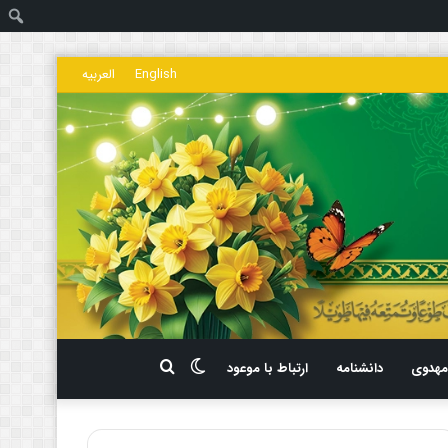
ج
English
العربیه
تغییر
جستجو
هدوی
دانشنامه
ارتباط با موعود
پوسته
برای