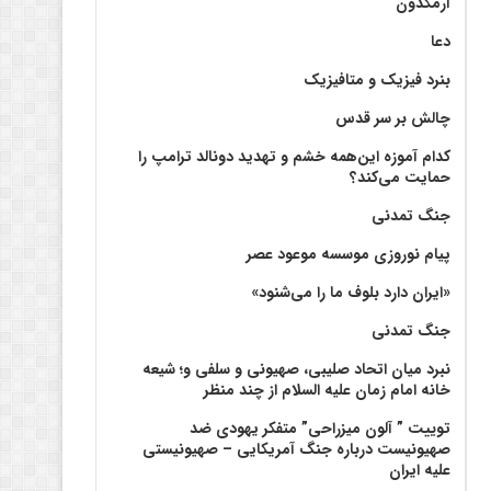
آرمگدون
دعا
بنرد فیزیک و متافیزیک
چالش بر سر قدس
کدام آموزه این‌همه خشم و تهدید دونالد ترامپ را
حمایت می‌کند؟
جنگ تمدنی
پیام نوروزی موسسه موعود عصر
«ایران دارد بلوف ما را می‌شنود»
جنگ تمدنی
نبرد میان اتحاد صلیبی، صهیونی و سلفی و؛ شیعه
خانه امام زمان علیه السلام از چند منظر
توییت ” آلون میزراحی” متفکر یهودی ضد
صهیونیست درباره جنگ آمریکایی – صهیونیستی
علیه ایران