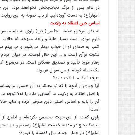
در عالم پس از مرگ نجات‌بخش نخواهند بود. این 
اطهار(ع) به دست آورده‌ایم. از باب نمونه به این روایت 
اساس دین اعتقاد به ولایت
به نقل مرحوم علامه مجلسی(رض) راوی به نام میسر 
دارم مردی است بسیار عابد و زاهد متهجد که حالات 
شب به صدای او از خواب بیدار می‌شوم و می‌بینم در
تلاوت قرآن است و … این حال اوست. در میان مردم هم
رفتار مورد تأیید و تصدیق همگان است. در مجموع آد
یک جمله کوتاه از من سوال فرمود:
یعرف شیئا مما انت علیه؟
آیا چیزی از آنچه را که تو معتقد به آن هستی می‌شناس
با اصل اعتقاد به ولایت ما آشنایی دارد یا نه؟ توجه م
آن را پایه و اساس اصلی دین معرفی کرده و سایر حالا
است!
راوی گفت: از این جهت تحقیقی نکرده‌ام و اطلاع از
مناسک حج در مدینه خدمت امام(ع) رسیدم و باز سخن از
امام(ع) باز همان جمله سال گذشته را فرمود: