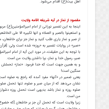
اهل بیت(ع) اقدام می‌شود.
مقصود از نماز در آیه شریفه اقامه ولایت
اینجا به این تفسیر نورانی از امام امیرالمؤمنین(ع) مر
و استعینوا بالصبر و الصلاه و انها لکبیره الا علی الخاشعی
از صبر و نماز یاری طلب کنید و نماز جز برای خاشعان،
«صبر» در روایات تفسیر به «روزه» شده است ولی: [قرآن 
با توجه به این حقیقت، در مورد این آیه از امام امیرال
صبر، رسول خدا و نماز، بپا داشتن ولایت من است.
و به همین جهت است که خدا فرمود: «نماز» تحملش جز
سنگین است!
یعنی ضمیر در «آنها» مفرد آمده که راجع به صلوه است 
نشان می‌دهد که از میان صبر و صلوه، تنها تحمل صلوه
صلوه روزه و نماز باشد بدیهی است تحمل روزه دشوارت
من است.
زیرا ولایت است که تحمل آن جز بر خاشعان [که خضوع و
و خاشعان همان گروه شیعیانند که چشم حق و حقیقت بین