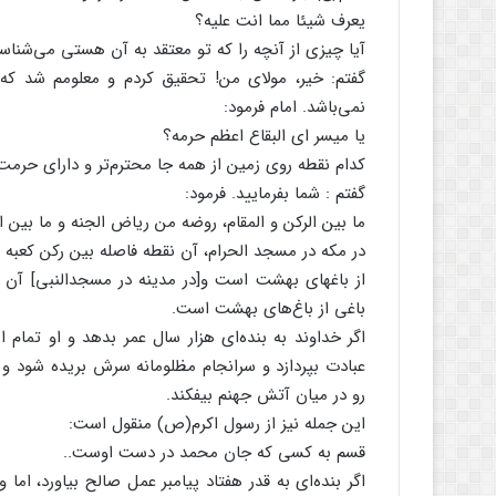
یعرف شیئا مما انت علیه؟
آیا چیزی از آنچه را که تو معتقد به آن هستی می‌شناسد 
گفتم: خیر، مولای من! تحقیق کردم و معلومم شد که
نمی‌باشد. امام فرمود:
یا میسر ای البقاع اعظم حرمه؟
کدام نقطه روی زمین از همه جا محترم‌تر و دارای حرم
گفتم : شما بفرمایید. فرمود:
ما بین الرکن و المقام، روضه من ریاض الجنه و ما بین ال
در مکه در مسجد الحرام، آن نقطه فاصله بین رکن کعبه 
از باغهای بهشت است و[در مدینه در مسجدالنبی] آن 
باغی از باغ‌های بهشت است.
اگر خداوند به بنده‌ای هزار سال عمر بدهد و او تمام 
عبادت بپردازد و سرانجام مظلومانه سرش بریده شود و خد
رو در میان آتش جهنم بیفکند.
این جمله نیز از رسول اکرم(ص) منقول است:
قسم به کسی که جان محمد در دست اوست..
اگر بنده‌ای به قدر هفتاد پیامبر عمل صالح بیاورد، اما