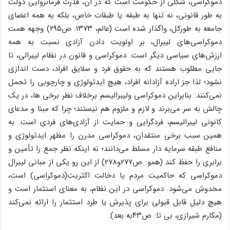
دموکراسی، شکلی از حکومت است که در آن، قدرت فرمانروایی دولت
به طور قانونی، نه تنها به طبقه یا طبقات خاص، بلکه به همه اعضای
جامعه به طورکل، واگذار شده است (عالم، ۱۳۷۳: ص۲۹۵) وجهه همت
دموکراسی‌های لیبرال، بر اولویت دادن آزادی نسبت به همه
ارزش‌های سیاسی دیگر است. دموکراسی و قانون در نظام لیبرالی، تا
جایی مطلوب هستند که به حقوق فرد و سلایق افراد، دست اندازی
نشود؛ لذا جز اراده آزادانه افراد، هیچ ایدئولوژی و چارچوبی را تحمل
نمی‌کنند. بنابراین دموکراسی ولیبرالیسم برخلاف نظر برخی ها، در یک
چالش به سر می‌برند و لازم و ملزوم هم نیستند؛ چرا که مبنا و مدعای
کانونی لیبرالیسم، فردگرایی و حمایت از آزادی‌های فردی است. به
همین سبب برخی منتقدان، دموکراسی مدرن را مظهر ایدئولوژی و
منافع طبقه سرمایه دار مسلط می‌دانند؛ نه اینکه نظر جمع را تأمین و
برابری را حفظ کند (همو: ص۲۷۷و۲۷۸) از این رو یکی از مبانی لیبرال
دموکراسی که حاکمیت مردم یا دخالت اکثریت(دموکراسی) است،
مخدوش می‌شود. دموکراسی در این نظام، به معنای استثمار است و
هیچ دلیل قابل قبولی برای پذیرش یا طرد استثمار را ارائه نمی‌کند
(مکارم شیرازی، بی تا: ص۴۳به بعد).