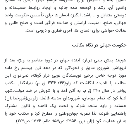
واقعی آن، رشد و توسعه همه جانبه و ایجاد روابـط صمیـمانه و
دوستی متقابل و … باشد. انگیزه انسان‌ها برای تأسیس حکومت واحد
جهانی، صلح، امنیت، آرامش و عدالت فراگیر است و صلح طلبی و
عدالت خواهی برای انسان ها، امری فطری و درونی است.
حکومت جهانی در نگاه مکاتب
هرچند پیش بینی درباره آینده جهان در دوره معاصر به ویژه بعد از
فروپاشی شوروی سابق و تحولاتی که در دهه قرن بیستم رخ داده
مورد توجه خاص برخی نویسندگان غربی قرار گرفته، نمی‌توان این
مطلب را نادیده انگاشت که زنو(۲۴۶-۳۳۶ ق م) بنیانگذار مکتب
رواقی در سال ۳۲۰ ق م، به آتن آمد و با شورش بر ضد دولت‌ـ‌شهر،
ادعا کرد که تمام مردمان، شهروندان مدینه فاضله زئوس(شهرخدایان)
هستند و باید متحد شوند و تحت یک قاعده و قانون مشترک
راهنمایی شوند؛ لذا نظریه جهان‌وطنی را مطرح کرد و مکتب خود را
به آن هدایت کرد (ژان برن، ۱۳۵۶: ص۱۵۷؛ عالم، ۱۳۷۶: ص۱۷۳).