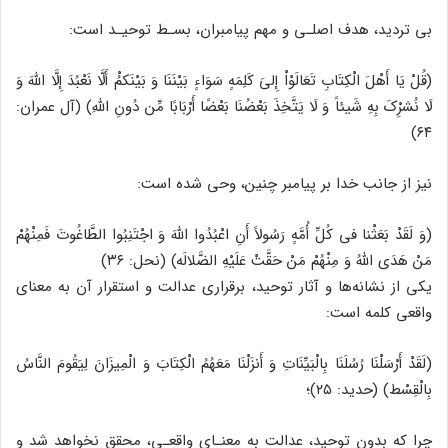
بی تردید، هدف اصلـی و مهم پیامبران، بسـط توحیـد است:
(قُلْ یَا أَهْلَ الْکِتَابِ تَعَالَوْاْ إِلىَ‏ کَلِمَهٍ سَوَاءٍ بَیْنَنَا وَ بَیْنَکمُ‏ْ أَلَّا نَعْبُدَ إِلَّا اللَّهَ وَ
لَا نُشرِْکَ بِهِ شَیئاً وَ لَا یَتَّخِذَ بَعْضُنَا بَعْضًا أَرْبَابًا مِّن دُونِ اللَّهِ) (آل عمران:
۶۴)
نیز از جانب خدا بر پیامبر چنین، وحی شده است:
(وَ لَقَدْ بَعَثْنا فی‏ کُلِّ أُمَّهٍ رَسُولاً أَنِ اعْبُدُوا اللَّهَ وَ اجْتَنِبُوا الطَّاغُوتَ فَمِنْهُمْ
مَنْ هَدَى اللَّهُ وَ مِنْهُمْ مَنْ حَقَّتْ عَلَیْهِ الضَّلالَه) (نحل: ۳۶)
یکی از نشانه‌ها و آثار توحید، برقراری عدالت و استقرار آن به معنای
واقعی کلمه است:
(لَقَدْ أَرْسَلْنَا رُسُلَنَا بِالْبَیِّنَاتِ وَ أَنزَلْنَا مَعَهُمُ الْکِتَابَ وَ الْمِیزَانَ لِیَقُومَ النَّاسُ
بِالْقِسْط) (حدید: ۲۵)؛
چرا که بدون توحید، عدالت به معنـای واقعـی، محقق نخواهد شد و