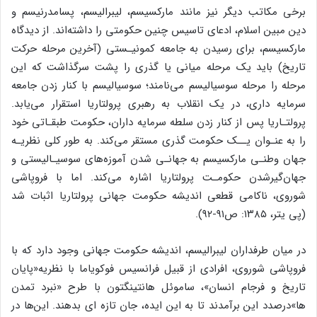
برخی مکاتب دیگر نیز مانند مارکسیسم، لیبرالیسم، پسامدرنیسم و
دین مبین اسلام، ادعای تاسیس چنین حکومتی را داشته‌اند. از دیدگاه
مارکسیسم، برای رسیدن به جامعه کمونیـستی (آخرین مرحله حرکت
تاریخ) باید یک مرحله میانی یا گذری را پشت سرگذاشت که این
مرحله را مرحله سوسیالیسم می‌نامند؛ سوسیالیسم با کنار زدن جامعه
سرمایه داری، در یک انقلاب به رهبری پرولتاریا استقرار می‌یابد.
پرولتـاریا پس از کنار زدن سلطه سرمایه داران، حکومت طبقـاتی خود
را به عنـوان یــک حکومت گذری مستقر می‌کند. به طور کلی نظریـه
جهان وطنـی مارکسیسم به جهانـی شدن آموزه‌های سوسیـالیستی و
جهان‌گیرشدن حکومـت پرولتاریا اشاره می‌کند. اما با فروپاشی
شوروی، ناکامی قطعی اندیشه حکومت جهانی پرولتاریا اثبات شد
(پی یتر، ۱۳۸۵: ص۹۱-۹۲).
در میان طرفداران لیبرالیسم، اندیشه حکومت جهانی وجود دارد که با
فروپاشی شوروی، افرادی از قبیل فرانسیس فوکویاما با نظریه«پایان
تاریخ و فرجام انسان»، ساموئل هانتینگتون با طرح «نبرد تمدن
ها»درصدد این برآمدند تا به این ایده، جان تازه ای بدهند. این‌ها در