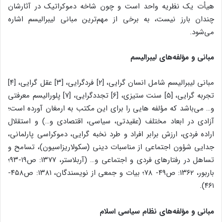
هیأت یک نظریه واحد است و چون شاخه دموکراتیک در آثارشان
چندان بارز نیست، به برخی از مهم‌ترین مبانی لیبرالیسم اشاره
می‌شود.
مبانی و مؤلفه‌های لیبرالیسم
مبانی لیبرالیسم شامل انسان گرایی، [۲] فردگرایی، [۳] عقل گرایی، [۴]
تجربه گرایی، [۵] سنت ستیزی، [۶] تجددگرایی، [۷] پلورالیسم معرفتی
و… می‌باشد که مؤلفه هایی را برای این مکتب به ارمغان آورده است؛
آزادی در ابعاد مختلف (عقیدتی، سیاسی، اقتصادی و…) و استقلال
اراده فردی، ارزش برابر افراد و طرد نخبه گرایی، دموکراسی پارلمانی،
جدایی شؤون اجتماعی از مناسبات دینی (سکولاریزاسیون)، تسامح و
تساهل در رفتارهای فردی و اجتماعی و… (آربلاستر، ۱۳۷۷: ص۱۹-۹۳؛
باربور، ۱۳۶۲: ص۴۹- ۷۸؛ بیات و جمعی از نویسندگان، ۱۳۸۱: ص۴۵۸-
۴۶۱).
مبانی و مؤلفه‌های نظام سیاسی اسلام