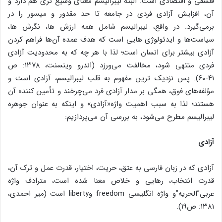
فلسفی و اقتصادی است. البته لیبرالیسم معنای وسیع تری هم دارد و
آن، افزایش آزادی فردی در جامعه تا حد مقدور و میسور را در
برمی‌گیرد. در واقع، لیبرالیسم شامل همه ارزش ها، نگرش ها،
سیاست‌ها و ایدئولوژی هایی است که هدف عمده آن‌ها فراهم کردن
آزادی بیشتر برای انسان است؛ لذا با هر چه که به محدودیت آزادی
فردی منتهی شود، مخالفت می‌ورزد (اندرو وینسنت، ۱۳۷۸: ص
۴۱-۶۰). پس نزدیک ترین مفهوم به قلب لیبرالیسم، آزادی است و
مؤلفه‌های فوق، همگی بر مدار آزادی فرد می‌چرخند و تأمین کننده آن
هستند؛ لذا به سبب اهمیت واژه«آزادی» و اینکه به عنوان جوهره
لیبرالیسم مطرح می‌شود، به بررسی آن می‌پردازیم:
آزادی
آزادی که در زبان فارسی به عتق، حریت، اختیار، قدرت عمل و ترک آن،
قدرت انتخاب، رهایی و خلاص معنا شده است، مترادف واژه
عربی”الحریه”و واژه انگلیسی freedom وliberty است (میر احمدی،
۱۳۸۱: ص۱۹).