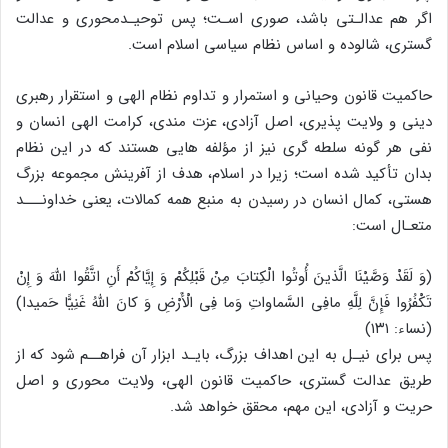
اگر هم عدالـتی باشد، صوری اسـت؛ پس توحیـدمحوری و عدالت
گستری، شالوده و اساس نظام سیاسی اسلام است.
حاکمیت قانون وحیانی و استمرار و تداوم نظام الهی و استقرار رهبری
دینی و ولایت پذیری، اصل آزادی، عزت مندی، کرامت الهی انسان و
نفی هر گونه سلطه گری نیز از مؤلفه هایی هستند که در این نظام
بدان تأکید شده است؛ زیرا در اسلام، هدف از آفرینش مجموعه بزرگ
هستی، کمال انسان در رسیدن به منبع همه کمالات، یعنی خداونـــد
متعـال است:
(وَ لَقَدْ وَصَّیْنَا الَّذینَ أُوتُوا الْکِتابَ مِنْ قَبْلِکُمْ وَ إِیَّاکُمْ أَنِ اتَّقُوا اللَّهَ وَ إِنْ
تَکْفُرُوا فَإِنَّ لِلَّهِ مافِی السَّماواتِ وَما فِی الْأَرْضِ وَ کانَ اللَّهُ غَنِیًّا حَمیدا)
(نساء: ۱۳۱)
پس برای نیـل به این اهداف بزرگ، بایـد ابزار آن فراهــم شود که از
طریق عدالت گستری، حاکمیت قانون الهی، ولایت محوری و اصل
حریت و آزادی، این مهم، محقق خواهد شد.