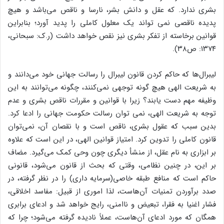
بشری ندارد. که عقل و دانش بشر، نارسا و ناقص می‌باشد و هیچ
پدیده ناقصی نمی تواند یک معلول کاملی را پدید آورد؛ بنابراین
قوانین برخاسته از تفکر بشری نیز نقص خواهد داشت (ر.ک: سبحانی،
۱۳۷۴: ص۳۸).
لیبرال‌ها که حاکم کردن قانون لیبرال را رسالت جهانی خود می‌دانند و
به شریعت الهی هیچ گونه توجهی نمی‌کنند، چگونه می‌توانند به این
وظیفه مهم دست یابند؟ زیرا با قوانین و مقررات ناقص بشری و عدم
توجه به شریعت الهی، نمی توان رسالت حکومت جهانی را ادعا کرد.
بدین سبب که عقول بشری، ناقص است و با نقصان آن، نمی‌توان
قانون کاملی را تدوین کرد. امتیاز قوانین الهی، در این است که علاوه
بر ابزاری به نام عقل، از منشأ دیگری چون وحی کمک می‌گیرد. مضاف
بر این، در چنین نظامی، وقتی که بحث از قانون می‌شود، قانونی
حاکم است که منافع طبقه خاصی(سرمایه داری) را در نظر گرفته، در
صدد برآوردن تمنیات آن‌هاست، لذا اموری از قبیل: مفاسد اخلاقی،
فشار اغنیا به فقرا، تبعیض و ناامنی، رایج خواهد شد و ادعای برابری
همگان که مورد ادعای آن‌هاست، عملاً نادیده گرفته می‌شود؛ چرا که