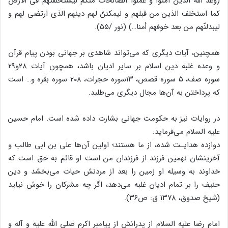
(وعد الله الذین آمنوا و عملوا الصالحات منکم لیستخلفنّهم فی الارض
کما استخلف الذین من قبلهم و لیمکننّ لهم دینهم الذی ارتضی لهم و
لیبدلنّهم من بعد خوفهم أمنا…) (نور /۵۵).
همچنین، آیات دیگری که می‌تواند شاهدی بر جهانی بودن پیام قرآن
و وعده غلبه دین اسلام بر سایر ادیان باشد، همچون آیات ۲۸و۲۹
سوره صف، ۵ سوره قصص، ۱۳سوره حجرات، ۲۰۸ سوره بقره و… است
که پرداختن به آن‌ها مجال دیگری می‌طلبد.
در روایات نیز به حکومت جهانی بشارت داده شده است. امام حسین
علیه السلام می‌فرماید:
دوازده هدایـت شده، از ما هستند؛ اولین آن‌ها علی بن ابی طالب و
آخرینشان نهمین فرزند از فرزندان من است او قائم به حق است که
خداوند به وسیله او زمین را بعد از مردنش حیات می‌بخشد و دین
حنیف را بر تمام ادیان غلبه می‌دهد، اگر چه مشرکان را خوش نیاید
(شیخ صدوق، ۱۳۷۸ ق: ص۳۶).
امام رضا علیه السلام از پدرانش از پیامبر اکرم صلی الله علیه و آله و