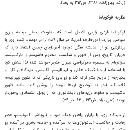
(ر.ک: بهروزلک، ۱۳۸۶: ص۳۱۲ به بعد).
نظریه فوکویاما
فوکویاما فردی ژاپنی الاصل است که معاونت بخش برنامه ریزی
سیاسی وزارت امورخارجه امریکا در سال ۱۹۸۹ را بر عهده داشت. وی با
پردازشی نو از اندیشه هگل درباره آخرالزمان چنین اعتقاد دارد که
جریان تاریخ، پس از ظهور و شکست محتوم فاشیسم و مارکسیسم،
سرانجام به سیطره دموکراسی لیبرال منجر خواهد شد؛ لذا تلاش کرد
با استفاده از دیالکتیک هگلی و لیبرالیسم انگلیسی، دیدگاهی کلی و
یکپارچه از تاریخ بشر ارائه کند و زوایای تاریکی که تا کنون لیبرالیسم
کلاسیک، قادر به توضیح آن‌ها نبوده را روشن کند؛ مانند ظهور
فاشیست و سقوط رژیم‌های دیکتاتوری که از رونق اقتصادی برخوردار
بودند (غنی نژاد: ش۶۳ و ۶۴، ص۲۴).
از دیدگاه وی، با پایان یافتن جنگ سرد و فروپاشی کمونیسم، عصر
رقابت و حاکمیت ایدئولوژی‌ها به سرآمده و جامعه بشری در آینده رو
به”دموکراسی لیبرال” می‌رود. به عقیده او این دموکراسی، شکل نهایی