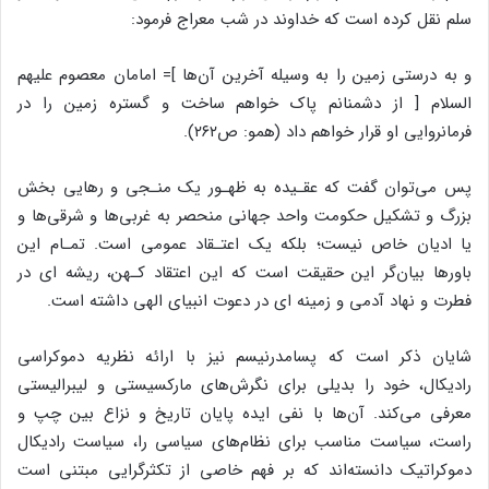
سلم نقل کرده است که خداوند در شب معراج فرمود:
و به درستی زمین را به وسیله آخرین آن‌ها ]= امامان معصوم علیهم
السلام [ از دشمنانم پاک خواهم ساخت و گستره زمین را در
فرمانروایی او قرار خواهم داد (همو: ص۲۶۲).
پس می‌توان گفت که عقـیده به ظهـور یک منـجی و رهایی بخش
بزرگ و تشکیل حکومت واحد جهانی منحصر به غربی‌ها و شرقی‌ها و
یا ادیان خاص نیست؛ بلکه یک اعتـقاد عمومی است. تمـام این
باورها بیان‌گر این حقیقت است که این اعتقاد کـهن، ریشه ای در
فطرت و نهاد آدمی و زمینه ای در دعوت انبیای الهی داشته است.
شایان ذکر است که پسامدرنیسم نیز با ارائه نظریه دموکراسی
رادیکال، خود را بدیلی برای نگرش‌های مارکسیستی و لیبرالیستی
معرفی می‌کند. آن‌ها با نفی ایده پایان تاریخ و نزاع بین چپ و
راست، سیاست مناسب برای نظام‌های سیاسی را، سیاست رادیکال
دموکراتیک دانسته‌اند که بر فهم خاصی از تکثرگرایی مبتنی است