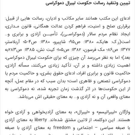
تبیین وتنقید رسالت حکومت لیبرال دموکراسی
ادعای این مکتب همانند سایر مکاتب و ادیان، رسالت هایی از قبیل:
برقراری صلح و امنیت، فراهم کردن عدالت همگانی، قانون مـداری،
ایجاد نظام مردم سالار (دموکراسـی)، تأمیــن آزادی و برابری و…
است(ر.ک: هایک، ۱۳۸۰: ص۹۵؛ شاپیرو، ۱۳۸۰: ص۴-۵؛ آربلاستر،
۱۳۷۷: ص۸۶؛ مک فرسون، ۱۳۸۲: ص۱۰۵؛ کیت نش، ۱۳۸۵: ص۲۸۳به
بعد)؛ اما به نظر می‌رسد آن چیزی که برای حکومت لیبرال دموکراسی،
اهمیت زیادی داشته و بر آن، تأکید زیادی می‌کنند، مسأله آزادی،
حاکمیت قانون و برابری افراد، ادعای حقوق بشری، و حاکمیت مردم یا
دموکراسی تصنعی و ظاهری است؛ بدان سبب که در مقام عمل، آنچه
از این حکومت‌ها در اثر گذشت زمان تجربه شده، نه دموکراسی به
معنای واقعی آن و نه آزادی و… به معنای حقیقی اش می‌باشد.
واژگان «لیبرالیسم» و «لیبرال»، به معنای آزادیخواهی و آزادی خواه
هستند. این دوکلمه، از لاتین مشتق شده‌اند. liberty به معنای آزادی
با صبغه سیاسی – اجتماعی و freedom به معنای آزادی با صبغه