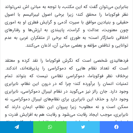
بنابراین می‌توان گفت که این مکتب، با توجه به مبانی اش نمی‌تواند
نظر فوکویاما را محقق کند؛ زیرا برخی اصول لیبرالیسم با اصول
حقیقی و بنیادین موافق با سیرت آدمی و گرایش فطری او به اموری
چون معنویت، عدالت و کرامت، پایبندی به ارزش‌ها و رفتار‌های
اخلاقی ناسازگار است؛ به طوری که برخی از متفکران غربی به عدم
توانایی و تناقض مؤلفه و بعضی مبانی آن، اذعان می‌کنند.
فردهالیدی شخصی است که نگرش فوکویاما را نقد کرده و معتقد
است که تعداد نظام هایی که دموکراسی را پذیرفته‌اند، اندکند.
برخلاف نظر فوکویاما، دموکراسی نظامی نیست که بتواند تمام
تمنیات انسان را برآورده کند؛ چرا که در درون این نظام، نابرابری
وجود دارد. جان رالز نیز می‌گوید در نظام لیبرال دموکراسی، نابرابری
وجود دارد و حذف این نابرابری برای نظام‌های لیبرال دموکراسی، نه
ممکن است و نه مطلوب؛ زیرا پیروان این نظام، ایمان دارند که
نابرابری، موجب ایجاد رقابت می‌شود و رقابت هم به افزایش قدرت و
ازدیاد ثروت منجر می‌شود؛ اما در عوض، این افزایش ها به کاهش فقر
و توزیع عادلانه خدمات و ثروت نمی انجامد (سجادپور، ۱۳۸۱: ص۳۴).
فیس بوک
توییتر
واتس آپ
تلگرام