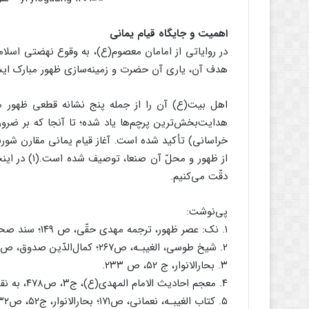
اهمیت و جایگاه قیام یمانی
در روایاتی از امامان معصوم(ع)، به وقوع نهضتی اسلامی
هدف آن، یاری آن حضرت و زمینه‌سازی ظهور مبارک ای
اهل بیت(ع) آن را از جمله پنج نشانه قطعی ظهور مهد
هدایت‌بخش‌ترین پرچم‌ها یاد شده؛ تا آنجا که بر ضرو
خراسانی) تأکید شده است. آغاز قیام یمانی مقارن شو
از ظهور و مح
دقّت می‌کنیم.
پی‌نوشت‌:
۱. نک: عصر ظهور، ترجمه مهدی حقّی، ص ۱۴۹؛ سند صحیح، سندی است که تمام راویان آن مورد وثوق‌اند.
۲. شیخ طوسی، الغیبـه، ص۲۶۷؛ کمال‌الدّین صدوق، ص۶۴۹؛ ارشاد مفید، ج۲، ص۲۷۹؛ طبرسی، إعلام الوری، ص۴۲۶.
۳. بحارالانوار، ج ۵۲، ص ۲۳۳.
۴. معجم احادیث الامام المهدی(ع)، ج۳، ص۴۷۸، به نقل از: شیخ محمّد جواد خراسانی، مهدی منتظر، ص۲۵۷.
۵. کتاب الغیبـه، نعمانی، ص۱۷۱؛ بحارالانوار، ج۵۲، ص۲۳۲؛ إعلام الوری، ص۴۲۹.