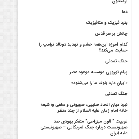
آرمگدون
دعا
بنرد فیزیک و متافیزیک
چالش بر سر قدس
کدام آموزه این‌همه خشم و تهدید دونالد ترامپ را
حمایت می‌کند؟
جنگ تمدنی
پیام نوروزی موسسه موعود عصر
«ایران دارد بلوف ما را می‌شنود»
جنگ تمدنی
نبرد میان اتحاد صلیبی، صهیونی و سلفی و؛ شیعه
خانه امام زمان علیه السلام از چند منظر
توییت ” آلون میزراحی” متفکر یهودی ضد
صهیونیست درباره جنگ آمریکایی – صهیونیستی
علیه ایران