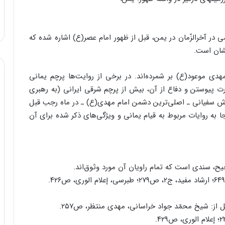
 در آخرالزّمان در یمن، قبل از ظهور امام عصر(ع) اشاره شده که
شان است.
ی موعود(ع) بر شمرده‌اند. در برخی از روایت‌ها پرچم یمانی
رت پیوستن و دفاع از آن، بیش از پرچم شرقی ایرانی (به رهبری
رش سفیانی ـ اصلی‌ترین دشمن امام مهدی(ع) ـ در ماه رجب قبل
لّ آن صنعا، توصیف شده است.(۱) در اینجا به روایات مربوط به قیام یمانی و ویژگی‌های ذکر شده برای آن