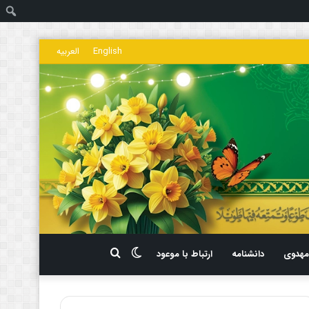
ج
English
العربیه
تغییر
جستجو
هدوی
دانشنامه
ارتباط با موعود
پوسته
برای